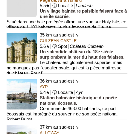
Page de: Arran Island
5.5★│Ⓛ Localité│
Lamlash
Un village balnéaire paisible faisant face à
une île sacrée.
Situé dans une baie protégée offrant une vue sur Holy Isle, ce
village de 1·100 habitants, le plus important de l'île, se
distingue p...
35 km au sud-est ↘
CULZEAN CASTLE
5.6★│Ⓢ Spot│
Château Culzean
Un splendide château du 18e siècle
surplombant la mer du haut des falaises.
Le château est globalement superbe, mais
ne manquez pas l'escalier ovale, qui est la pièce maîtresse
du château. Pour l'...
36 km au sud-est ↘
AYR
5.4★│Ⓛ Localité│
Ayr
Station balnéaire historique du poète
national écossais.
Commune de 46·000 habitants, ce port
écossais est imprégné du souvenir de son poète national,
Robert Burns.
37 km au sud-est ↘
Cette station balnéaire...
ALLOWAY