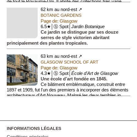
de tout le Royaume-Uni. Il abrite des collections très varié...
62 km au nord-est ↗
BOTANIC GARDENS
Page de: Glasgow
6.5★│Ⓢ Spot│
Jardin Botanique
Ce jardin se distingue par ses douze
serres de style victorien abritant
principalement des plantes tropicales.
63 km au nord-est ↗
GLASGOW SCHOOL OF ART
Page de: Glasgow
4.3★│Ⓢ Spot│
École d'Art de Glasgow
Une école d’art fondée en 1845.
Ce bâtiment emblématique, construit entre
1897 et 1909, fut l'un des premiers à incorporer des éléments
architecturaux d'Art Nouveau. Malgré les deux terribles in...
INFORMATIONS LÉGALES