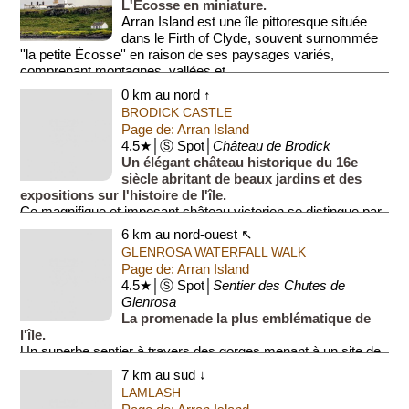
L'Écosse en miniature.
Arran Island est une île pittoresque située
dans le Firth of Clyde, souvent surnommée
''la petite Écosse'' en raison de ses paysages variés,
comprenant montagnes, vallées et ...
0 km au nord ↑
BRODICK CASTLE
Page de: Arran Island
4.5★│Ⓢ Spot│
Château de Brodick
Un élégant château historique du 16e
siècle abritant de beaux jardins et des
expositions sur l'histoire de l'île.
Ce magnifique et imposant château victorien se distingue par
sa riche décoratio...
6 km au nord-ouest ↖
GLENROSA WATERFALL WALK
Page de: Arran Island
4.5★│Ⓢ Spot│
Sentier des Chutes de
Glenrosa
La promenade la plus emblématique de
l'île.
Un superbe sentier à travers des gorges menant à un site de
baignade sauvage populaire (Blue Pool), et une belle cascade
7 km au sud ↓
(Glenrosa). Il faut compter ent...
LAMLASH