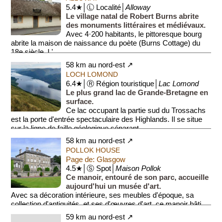
5.4★│Ⓛ Localité│
Alloway
Le village natal de Robert Burns abrite
des monuments littéraires et médiévaux.
Avec 4·200 habitants, le pittoresque bourg
abrite la maison de naissance du poète (Burns Cottage) du
18e siècle. L'...
58 km au nord-est ↗
LOCH LOMOND
6.4★│Ⓡ Région touristique│
Lac Lomond
Le plus grand lac de Grande-Bretagne en
surface.
Ce lac occupant la partie sud du Trossachs
est la porte d'entrée spectaculaire des Highlands. Il se situe
sur la ligne de faille géologique séparant ...
58 km au nord-est ↗
POLLOK HOUSE
Page de: Glasgow
4.5★│Ⓢ Spot│
Maison Pollok
Ce manoir, entouré de son parc, accueille
aujourd'hui un musée d'art.
Avec sa décoration intérieure, ses meubles d'époque, sa
collection d'antiquités, et ses d'œuvres d'art, ce manoir bâti
en 1752...
59 km au nord-est ↗