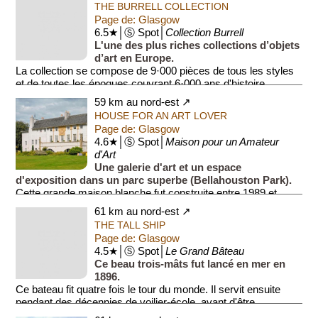
THE BURRELL COLLECTION
Page de: Glasgow
6.5★│Ⓢ Spot│
Collection Burrell
L'une des plus riches collections d’objets
d’art en Europe.
La collection se compose de 9·000 pièces de tous les styles
et de toutes les époques couvrant 6·000 ans d'histoire.
59 km au nord-est ↗
HOUSE FOR AN ART LOVER
Page de: Glasgow
4.6★│Ⓢ Spot│
Maison pour un Amateur
d'Art
Une galerie d'art et un espace
d'exposition dans un parc superbe (Bellahouston Park).
Cette grande maison blanche fut construite entre 1989 et
1996 à partir de plans conçus en 1901 par Charles Renni...
61 km au nord-est ↗
THE TALL SHIP
Page de: Glasgow
4.5★│Ⓢ Spot│
Le Grand Bâteau
Ce beau trois-mâts fut lancé en mer en
1896.
Ce bateau fit quatre fois le tour du monde. Il servit ensuite
pendant des décennies de voilier-école, avant d'être
entièrement restauré dans les années...