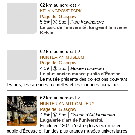
variété d’œuvres et d'objets de toutes les époques et d...
62 km au nord-est ↗
KELVINGROVE PARK
Page de: Glasgow
5.5★│Ⓢ Spot│
Parc Kelvingrove
Le parc de l'université, longeant la rivière
Kelvin.
62 km au nord-est ↗
HUNTERIAN MUSEUM
Page de: Glasgow
4.5★│Ⓢ Spot│
Musée Hunterian
Le plus ancien musée public d'Écosse.
Le musée présente des collections couvrant
les arts, les sciences naturelles et les sciences humaines.
62 km au nord-est ↗
HUNTERIAN ART GALLERY
Page de: Glasgow
4.8★│Ⓢ Spot│
Galerie d'Art Hunterian
La galerie d'art de l'université.
Fondé en 1807, c'est le plus vieux musée
public d’Écosse et l'un des plus grands musées universitaires