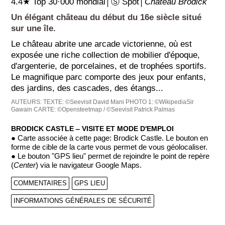
4.4★ Top 30·000 mondial│Ⓢ Spot│
Château Brodick
Un élégant château du début du 16e siècle situé
sur une île.
Le château abrite une arcade victorienne, où est
exposée une riche collection de mobilier d'époque,
d'argenterie, de porcelaines, et de trophées sportifs.
Le magnifique parc comporte des jeux pour enfants,
des jardins, des cascades, des étangs...
AUTEURS:
TEXTE: ©Seevisit David Mani
PHOTO 1: ©WikipediaSir
Gawain
CARTE: ©Opensteetmap / ©Seevisit Patrick Palmas
BRODICK CASTLE ‒ VISITE ET MODE D'EMPLOI
● Carte associée à cette page: Brodick Castle. Le bouton en
forme de cible de la carte vous permet de vous géolocaliser.
● Le bouton "GPS lieu" permet de rejoindre le point de repère
(
Center
) via le navigateur Google Maps.
COMMENTAIRES
GPS LIEU
INFORMATIONS GÉNÉRALES DE SÉCURITÉ