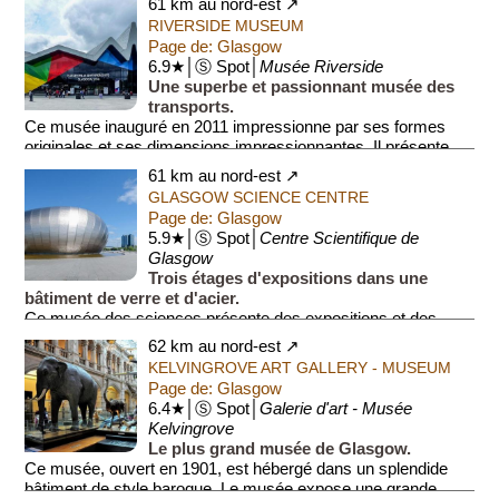
61 km au nord-est ↗
RIVERSIDE MUSEUM
Page de: Glasgow
6.9★│Ⓢ Spot│
Musée Riverside
Une superbe et passionnant musée des
transports.
Ce musée inauguré en 2011 impressionne par ses formes
originales et ses dimensions impressionnantes. Il présente
l’histoire des moyens de transport ...
61 km au nord-est ↗
GLASGOW SCIENCE CENTRE
Page de: Glasgow
5.9★│Ⓢ Spot│
Centre Scientifique de
Glasgow
Trois étages d'expositions dans une
bâtiment de verre et d'acier.
Ce musée des sciences présente des expositions et des
animations interactives sur la biologie et la physique. En
62 km au nord-est ↗
outre, sous un gr...
KELVINGROVE ART GALLERY - MUSEUM
Page de: Glasgow
6.4★│Ⓢ Spot│
Galerie d'art - Musée
Kelvingrove
Le plus grand musée de Glasgow.
Ce musée, ouvert en 1901, est hébergé dans un splendide
bâtiment de style baroque. Le musée expose une grande