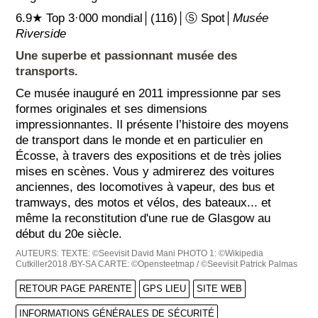
6.9★ Top 3·000 mondial│(116)│Ⓢ Spot│
Musée
Riverside
Une superbe et passionnant musée des
transports.
Ce musée inauguré en 2011 impressionne par ses
formes originales et ses dimensions
impressionnantes. Il présente l’histoire des moyens
de transport dans le monde et en particulier en
Écosse, à travers des expositions et de très jolies
mises en scènes. Vous y admirerez des voitures
anciennes, des locomotives à vapeur, des bus et
tramways, des motos et vélos, des bateaux... et
même la reconstitution d'une rue de Glasgow au
début du 20e siècle.
AUTEURS:
TEXTE: ©Seevisit David Mani
PHOTO 1: ©Wikipedia
Cutkiller2018 /BY-SA
CARTE: ©Opensteetmap / ©Seevisit Patrick Palmas
RETOUR PAGE PARENTE
GPS LIEU
SITE WEB
INFORMATIONS GÉNÉRALES DE SÉCURITÉ