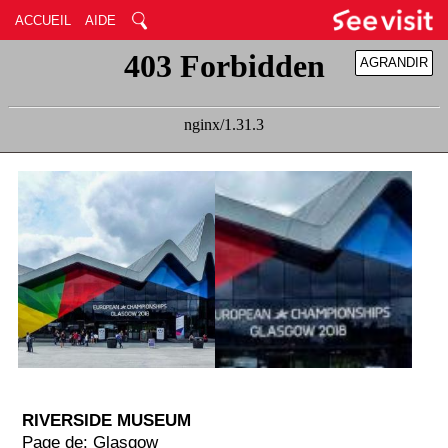
ACCUEIL
AIDE
AGRANDIR
RÉDUIRE
RIVERSIDE MUSEUM
Page de: Glasgow