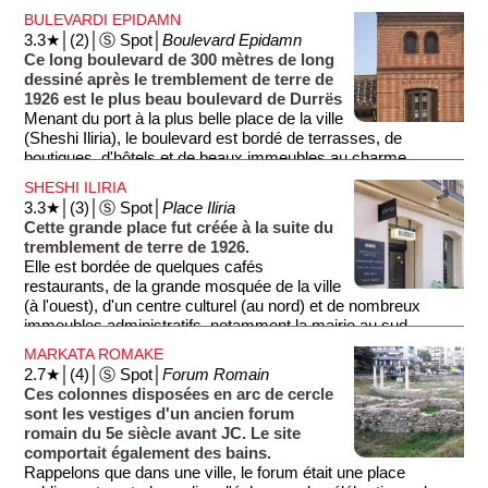
BULEVARDI EPIDAMN
3.3★│(2)│Ⓢ Spot│
Boulevard Epidamn
Ce long boulevard de 300 mètres de long
dessiné après le tremblement de terre de
1926 est le plus beau boulevard de Durrës
Menant du port à la plus belle place de la ville
(Sheshi Iliria), le boulevard est bordé de terrasses, de
boutiques, d'hôtels et de beaux immeubles au charme
d'autrefois.
SHESHI ILIRIA
3.3★│(3)│Ⓢ Spot│
Place Iliria
Cette grande place fut créée à la suite du
tremblement de terre de 1926.
Elle est bordée de quelques cafés
restaurants, de la grande mosquée de la ville
(à l'ouest), d'un centre culturel (au nord) et de nombreux
immeubles administratifs, notamment la mairie au sud.
MARKATA ROMAKE
2.7★│(4)│Ⓢ Spot│
Forum Romain
Ces colonnes disposées en arc de cercle
sont les vestiges d'un ancien forum
romain du 5e siècle avant JC. Le site
comportait également des bains.
Rappelons que dans une ville, le forum était une place