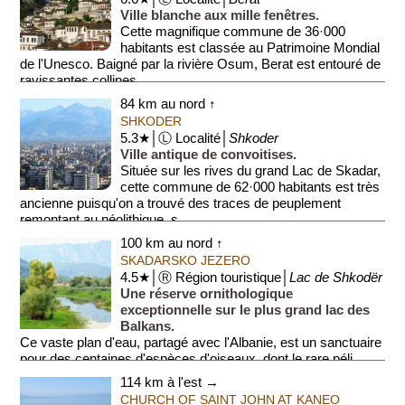
Ville blanche aux mille fenêtres.
Cette magnifique commune de 36·000
habitants est classée au Patrimoine Mondial
de l'Unesco. Baigné par la rivière Osum, Berat est entouré de
ravissantes collines, ...
84 km au nord ↑
SHKODER
5.3★│Ⓛ Localité│
Shkoder
Ville antique de convoitises.
Située sur les rives du grand Lac de Skadar,
cette commune de 62·000 habitants est très
ancienne puisqu'on a trouvé des traces de peuplement
remontant au néolithique, s...
100 km au nord ↑
SKADARSKO JEZERO
4.5★│Ⓡ Région touristique│
Lac de Shkodër
Une réserve ornithologique
exceptionnelle sur le plus grand lac des
Balkans.
Ce vaste plan d'eau, partagé avec l'Albanie, est un sanctuaire
pour des centaines d'espèces d'oiseaux, dont le rare péli...
114 km à l'est →
CHURCH OF SAINT JOHN AT KANEO