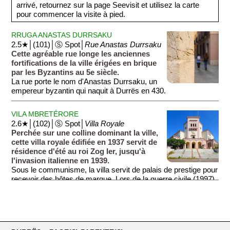
arrivé, retournez sur la page Seevisit et utilisez la carte
pour commencer la visite à pied.
RRUGA ANASTAS DURRSAKU
2.5★│(101)│Ⓢ Spot│
Rue Anastas Durrsaku
Cette agréable rue longe les anciennes
fortifications de la ville érigées en brique
par les Byzantins au 5e siècle.
La rue porte le nom d'Anastas Durrsaku, un
empereur byzantin qui naquit à Durrës en 430.
VILA MBRETÉRORE
2.6★│(102)│Ⓢ Spot│
Villa Royale
Perchée sur une colline dominant la ville,
cette villa royale édifiée en 1937 servit de
résidence d'été au roi Zog Ier, jusqu'à
l'invasion italienne en 1939.
Sous le communisme, la villa servit de palais de prestige pour
recevoir des hôtes de marque. Lors de la guerre civile (1997),
le palais fut largement pillé mais il fut restauré en 2007 et il est
aujourd'hui ouvert au public, par exemple pour accueillir des
mariages et des réceptions.