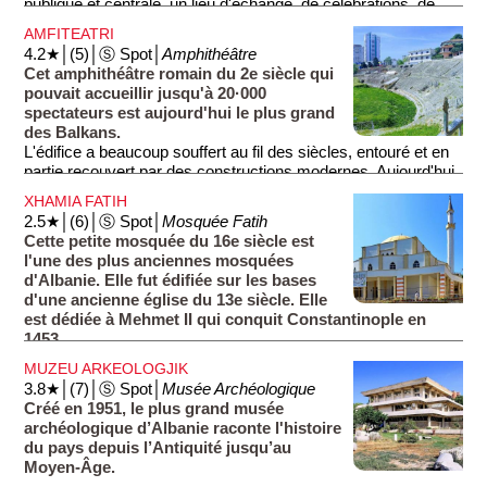
publique et centrale, un lieu d'échange, de célébrations, de
détente et de commerce.
AMFITEATRI
4.2★│(5)│Ⓢ Spot│
Amphithéâtre
Cet amphithéâtre romain du 2e siècle qui
pouvait accueillir jusqu'à 20·000
spectateurs est aujourd'hui le plus grand
des Balkans.
L'édifice a beaucoup souffert au fil des siècles, entouré et en
partie recouvert par des constructions modernes. Aujourd'hui,
il accueille parfois des spectacles.
XHAMIA FATIH
2.5★│(6)│Ⓢ Spot│
Mosquée Fatih
Cette petite mosquée du 16e siècle est
l'une des plus anciennes mosquées
d'Albanie. Elle fut édifiée sur les bases
d'une ancienne église du 13e siècle. Elle
est dédiée à Mehmet II qui conquit Constantinople en
1453.
MUZEU ARKEOLOGJIK
3.8★│(7)│Ⓢ Spot│
Musée Archéologique
Créé en 1951, le plus grand musée
archéologique d’Albanie raconte l'histoire
du pays depuis l’Antiquité jusqu’au
Moyen-Âge.