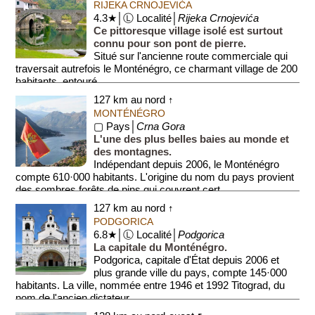
RIJEKA CRNOJEVIĆA
4.3★│Ⓛ Localité│
Rijeka Crnojevića
Ce pittoresque village isolé est surtout
connu pour son pont de pierre.
Situé sur l'ancienne route commerciale qui
traversait autrefois le Monténégro, ce charmant village de 200
habitants, entouré ...
127 km au nord ↑
MONTÉNÉGRO
▢ Pays│
Crna Gora
L'une des plus belles baies au monde et
des montagnes.
Indépendant depuis 2006, le Monténégro
compte 610·000 habitants. L'origine du nom du pays provient
des sombres forêts de pins qui couvrent cert...
127 km au nord ↑
PODGORICA
6.8★│Ⓛ Localité│
Podgorica
La capitale du Monténégro.
Podgorica, capitale d'État depuis 2006 et
plus grande ville du pays, compte 145·000
habitants. La ville, nommée entre 1946 et 1992 Titograd, du
nom de l'ancien dictateur...