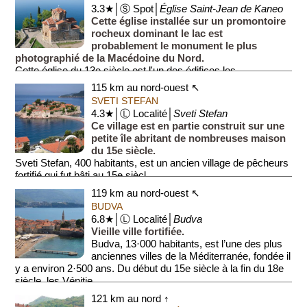
3.3★│Ⓢ Spot│
Église Saint-Jean de Kaneo
Cette église installée sur un promontoire
rocheux dominant le lac est
probablement le monument le plus
photographié de la Macédoine du Nord.
Cette église du 13e siècle est l'un des édifices les ...
115 km au nord-ouest ↖
SVETI STEFAN
4.3★│Ⓛ Localité│
Sveti Stefan
Ce village est en partie construit sur une
petite île abritant de nombreuses maison
du 15e siècle.
Sveti Stefan, 400 habitants, est un ancien village de pêcheurs
fortifié qui fut bâti au 15e siècl...
119 km au nord-ouest ↖
BUDVA
6.8★│Ⓛ Localité│
Budva
Vieille ville fortifiée.
Budva, 13·000 habitants, est l’une des plus
anciennes villes de la Méditerranée, fondée il
y a environ 2·500 ans. Du début du 15e siècle à la fin du 18e
siècle, les Vénitie...
121 km au nord ↑