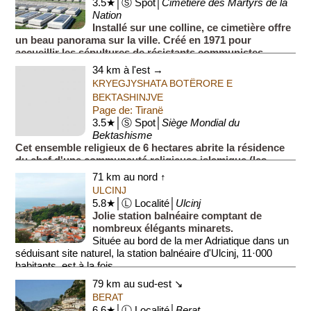
3.5★│Ⓢ Spot│
Cimetière des Martyrs de la
Nation
Installé sur une colline, ce cimetière offre
un beau panorama sur la ville. Créé en 1971 pour
accueillir les sépultures de résistants communistes
exécutés par les Nazis entre 1939 et 1944, à la chu...
34 km à l'est →
KRYEGJYSHATA BOTËRORE E
BEKTASHINJVE
Page de: Tiranë
3.5★│Ⓢ Spot│
Siège Mondial du
Bektashisme
Cet ensemble religieux de 6 hectares abrite la résidence
du chef d'une communauté religieuse islamique (les
Bektashis) comptant 7 millions d'adeptes dans le monde,
71 km au nord ↑
un mouvement considéré comme une ...
ULCINJ
5.8★│Ⓛ Localité│
Ulcinj
Jolie station balnéaire comptant de
nombreux élégants minarets.
Située au bord de la mer Adriatique dans un
séduisant site naturel, la station balnéaire d'Ulcinj, 11·000
habitants, est à la fois ...
79 km au sud-est ↘
BERAT
6.6★│Ⓛ Localité│
Berat