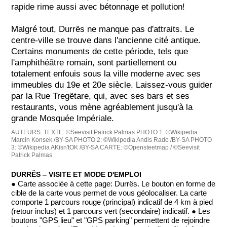
rapide rime aussi avec bétonnage et pollution!
Malgré tout, Durrës ne manque pas d'attraits. Le
centre-ville se trouve dans l'ancienne cité antique.
Certains monuments de cette période, tels que
l'amphithéâtre romain, sont partiellement ou
totalement enfouis sous la ville moderne avec ses
immeubles du 19e et 20e siècle. Laissez-vous guider
par la Rue Tregëtare, qui, avec ses bars et ses
restaurants, vous mène agréablement jusqu'à la
grande Mosquée Impériale.
AUTEURS:
TEXTE: ©Seevisit Patrick Palmas
PHOTO 1: ©Wikipedia
Marcin Konsek /BY-SA
PHOTO 2: ©Wikipedia Andis Rado /BY-SA
PHOTO
3: ©Wikipedia AKisn'tOK /BY-SA
CARTE: ©Opensteetmap / ©Seevisit
Patrick Palmas
DURRËS ‒ VISITE ET MODE D'EMPLOI
● Carte associée à cette page: Durrës. Le bouton en forme de
cible de la carte vous permet de vous géolocaliser. La carte
comporte 1 parcours rouge (principal) indicatif de 4 km à pied
(retour inclus) et 1 parcours vert (secondaire) indicatif. ● Les
boutons "GPS lieu" et "GPS parking" permettent de rejoindre