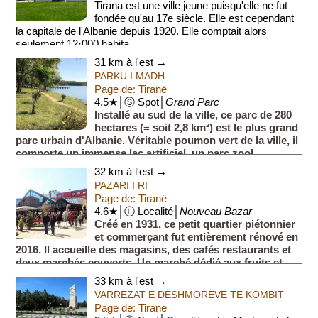
Tirana est une ville jeune puisqu'elle ne fut
fondée qu'au 17e siècle. Elle est cependant
la capitale de l'Albanie depuis 1920. Elle comptait alors
seulement 12·000 habita...
31 km à l'est →
PARKU I MADH
Page de: Tiranë
4.5★│Ⓢ Spot│
Grand Parc
Installé au sud de la ville, ce parc de 280
hectares (≡ soit 2,8 km²) est le plus grand
parc urbain d'Albanie. Véritable poumon vert de la ville, il
comporte un immense lac artificiel, un parc zool...
32 km à l'est →
PAZARI I RI
Page de: Tiranë
4.6★│Ⓛ Localité│
Nouveau Bazar
Créé en 1931, ce petit quartier piétonnier
et commerçant fut entièrement rénové en
2016. Il accueille des magasins, des cafés restaurants et
deux marchés couverts. Un marché dédié aux fruits et
lég...
33 km à l'est →
VARREZAT E DËSHMORËVE TË KOMBIT
Page de: Tiranë