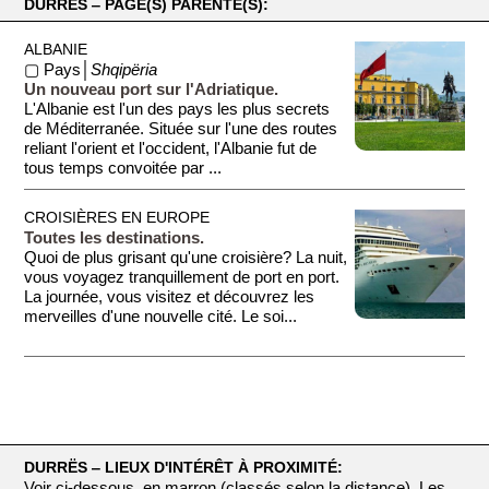
DURRËS ‒ PAGE(S) PARENTE(S):
ALBANIE
▢ Pays│
Shqipëria
Un nouveau port sur l'Adriatique.
L'Albanie est l'un des pays les plus secrets
de Méditerranée. Située sur l'une des routes
reliant l'orient et l'occident, l'Albanie fut de
tous temps convoitée par ...
CROISIÈRES EN EUROPE
Toutes les destinations.
Quoi de plus grisant qu'une croisière? La nuit,
vous voyagez tranquillement de port en port.
La journée, vous visitez et découvrez les
merveilles d'une nouvelle cité. Le soi...
DURRËS ‒ LIEUX D'INTÉRÊT À PROXIMITÉ:
Voir ci-dessous, en marron (classés selon la distance). Les