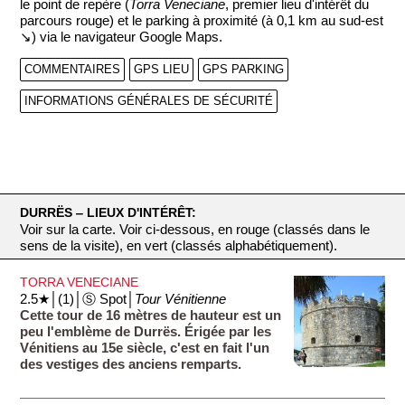
le point de repère (
Torra Veneciane
, premier lieu d'intérêt du
parcours rouge) et le parking à proximité (à 0,1 km au sud-est
↘) via le navigateur Google Maps.
COMMENTAIRES
GPS LIEU
GPS PARKING
INFORMATIONS GÉNÉRALES DE SÉCURITÉ
DURRËS ‒ LIEUX D'INTÉRÊT:
Voir sur la carte. Voir ci-dessous, en rouge (classés dans le
sens de la visite), en vert (classés alphabétiquement).
TORRA VENECIANE
2.5★│(1)│Ⓢ Spot│
Tour Vénitienne
Cette tour de 16 mètres de hauteur est un
peu l'emblème de Durrës. Érigée par les
Vénitiens au 15e siècle, c'est en fait l'un
des vestiges des anciens remparts.