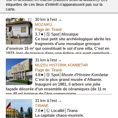
étiquettes de ces lieux d'intérêt n'apparaissent pas sur la
carte.
30 km à l'est →
MOZAIKU
Page de: Tiranë
3.7★│Ⓢ Spot│
Mosaïque
Ce tout petit site archéologique abrite les
fragments d'une mosaïque grecque
d'environ 15 m² qui constituait le sol d'une villa. C'est en
1972, lors de travaux dans une église, qui avait remplacé
l...
31 km à l'est →
MUZEU HISTORIK KOMBETAR
Page de: Tiranë
4.8★│Ⓢ Spot│
Musée d'Histoire Kombetar
C'est le plus grand musée d'Albanie.
Inauguré en 1981, il arbore une jolie
façade décorée d'un ensemble de céramiques (de 11 m
sur 40 m) typique de l'ère communiste.
Bien que souffrant d'une ...
31 km à l'est →
TIRANË
7.6★│Ⓛ Localité│
Tirana
La capitale chaos-muniste.