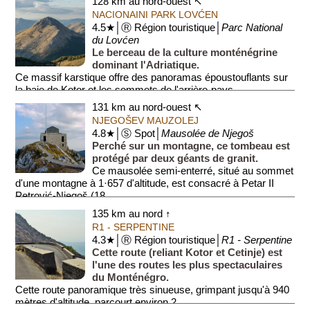
128 km au nord-ouest ↖
NACIONAINI PARK LOVĆEN
4.5★│Ⓡ Région touristique│
Parc National
du Lovćen
Le berceau de la culture monténégrine
dominant l'Adriatique.
Ce massif karstique offre des panoramas époustouflants sur
la baie de Kotor et les sommets de l'arrière-pays.
131 km au nord-ouest ↖
Il abrite le mauso...
NJEGOŠEV MAUZOLEJ
4.8★│Ⓢ Spot│
Mausolée de Njegoš
Perché sur un montagne, ce tombeau est
protégé par deux géants de granit.
Ce mausolée semi-enterré, situé au sommet
d'une montagne à 1·657 d'altitude, est consacré à Petar II
Petrović-Njegoš (18...
135 km au nord ↑
R1 - SERPENTINE
4.3★│Ⓡ Région touristique│
R1 - Serpentine
Cette route (reliant Kotor et Cetinje) est
l'une des routes les plus spectaculaires
du Monténégro.
Cette route panoramique très sinueuse, grimpant jusqu'à 940
mètres d'altitude, parcourt environ 2...