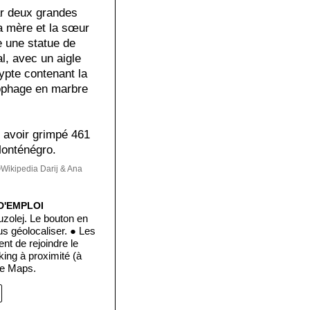
ar deux grandes
a mère et la sœur
ve une statue de
al, avec un aigle
rypte contenant la
ophage en marbre
s avoir grimpé 461
Monténégro.
ikipedia Darij & Ana
D'EMPLOI
zolej. Le bouton en
us géolocaliser. ● Les
nt de rejoindre le
rking à proximité (à
le Maps.