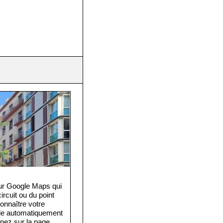
:
eur Google Maps qui
rcuit ou du point
onnaître votre
cule automatiquement
rnez sur la page