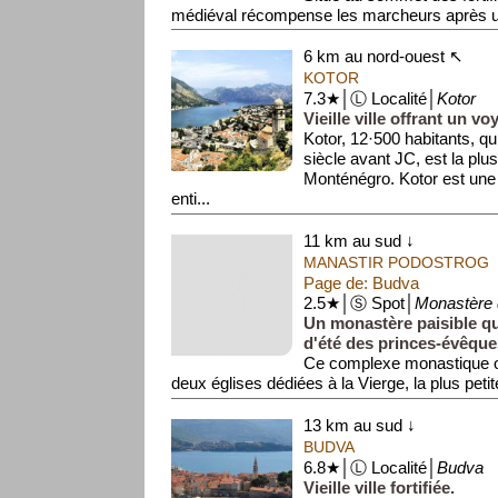
médiéval récompense les marcheurs après u
350 marches. De là...
6 km au nord-ouest ↖
KOTOR
7.3★│Ⓛ Localité│
Kotor
Vieille ville offrant un v
Kotor, 12·500 habitants, qu
siècle avant JC, est la plus
Monténégro. Kotor est une trè
enti...
11 km au sud ↓
MANASTIR PODOSTROG
Page de: Budva
2.5★│Ⓢ Spot│
Monastère 
Un monastère paisible qui
d'été des princes-évêqu
Ce complexe monastique 
deux églises dédiées à la Vierge, la plus petit
13 km au sud ↓
BUDVA
6.8★│Ⓛ Localité│
Budva
Vieille ville fortifiée.