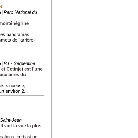
N
e│
Parc National du
 monténégrine
 des panoramas
mets de l'arrière-
e│
R1 - Serpentine
 et Cetinje) est l'une
aculaires du
rès sinueuse,
rt environ 2...
 Saint-Jean
frant la vue la plus
cations, ce bastion