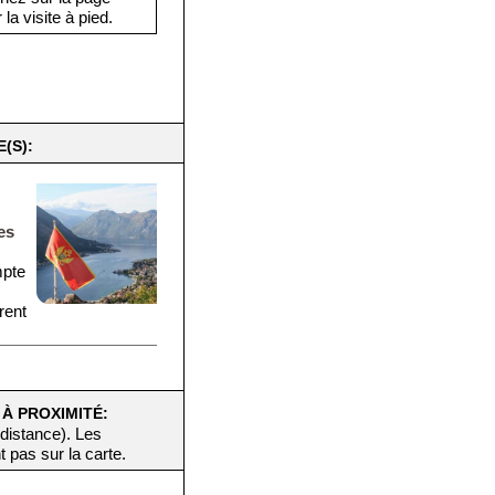
la visite à pied.
(S):
es
mpte
rent
 À PROXIMITÉ:
 distance). Les
t pas sur la carte.