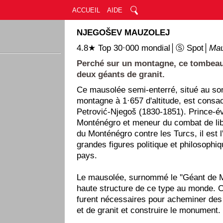
ACCUEIL
AIDE
NJEGOŠEV MAUZOLEJ
4.8★ Top 30·000 mondial│Ⓢ Spot│
Mau
Perché sur un montagne, ce tombeau
deux géants de granit.
Ce mausolée semi-enterré, situé au s
montagne à 1·657 d'altitude, est consac
Petrović-Njegoš (1830-1851). Prince-é
Monténégro et meneur du combat de lib
du Monténégro contre les Turcs, il est 
grandes figures politique et philosophiqu
pays.
Le mausolée, surnommé le ''Géant de Ma
haute structure de ce type au monde. 
furent nécessaires pour acheminer des
et de granit et construire le monument.