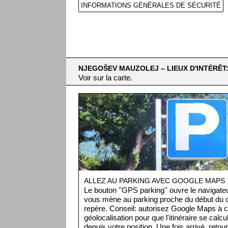
INFORMATIONS GÉNÉRALES DE SÉCURITÉ
NJEGOŠEV MAUZOLEJ ‒ LIEUX D'INTÉRÊT
Voir sur la carte.
ALLEZ AU PARKING AVEC GOOGLE MAPS
Le bouton ''GPS parking'' ouvre le navigat
vous mène au parking proche du début du ci
repère. Conseil: autorisez Google Maps à c
géolocalisation pour que l'itinéraire se cal
depuis votre position. Une fois arrivé, retou