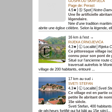
GOSPA OD ŠKRPJELA
Page de: Perast
4.5★│Ⓢ Spot│
Notre-Dam
Une île artificielle abrita
légendaire.
Née d'une tradition maritime
abrite une église célèbre. Selon la légende, ell
par pierre par les...
16 km à l'est →
RIJEKA CRNOJEVIĆA
4.3★│Ⓛ Localité│
Rijeka C
Ce pittoresque village iso
connu pour son pont de p
Situé sur l'ancienne route
traversait autrefois le Mo
village de 200 habitants, entouré ...
17 km au sud ↓
SVETI STEFAN
4.3★│Ⓛ Localité│
Sveti St
Ce village est en partie c
petite île abritant de n
15e siècle.
Sveti Stefan, 400 habitants
de pêcheurs fortifié qui fut bâti au 15e siècl...