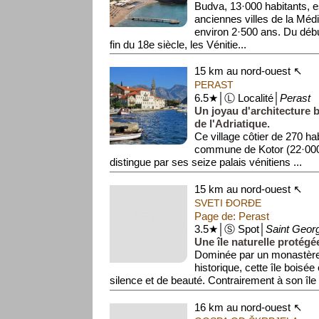
Budva, 13·000 habitants, e
anciennes villes de la Médi
environ 2·500 ans. Du débu
fin du 18e siècle, les Vénitie...
15 km au nord-ouest ↖
PERAST
6.5★│Ⓛ Localité│
Perast
Un joyau d'architecture 
de l'Adriatique.
Ce village côtier de 270 hab
commune de Kotor (22·000 h
distingue par ses seize palais vénitiens ...
15 km au nord-ouest ↖
SVETI ĐORĐE
Page de: Perast
3.5★│Ⓢ Spot│
Saint Geor
Une île naturelle protégé
Dominée par un monastère
historique, cette île boisée
silence et de beauté. Contrairement à son île v
16 km au nord-ouest ↖