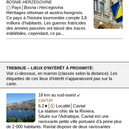
BOSNIE-HERZÉGOVINE
▢ Pays│
Bosna i Hercegovina
Héritages ottoman et austro-hongrois.
Ce pays à l'histoire tourmentée compte 3,8
millions d'habitants. Les guerres fratricides
des années passées ont laissé des traces
indélébiles, cependant, ce pa...
TREBINJE ‒ LIEUX D'INTÉRÊT À PROXIMITÉ:
Voir ci-dessous, en marron (classés selon la distance). Les
étiquettes de ces lieux d'intérêt n'apparaissent pas sur la
carte.
18 km au sud-ouest ↙
CAVTAT
6.2★│Ⓛ Localité│
Cavtat
La station chic de la Riviera.
Située sur l'Adriatique, Cavtat est une
ravissante petite ville portuaire d'à peine plus
de 2·000 habitants. Ravtat dispose de deux ravissantes