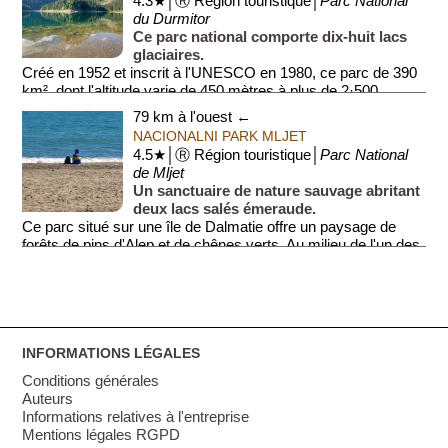
4.3★│Ⓡ Région touristique│
Parc National
du Durmitor
Ce parc national comporte dix-huit lacs
glaciaires.
Créé en 1952 et inscrit à l'UNESCO en 1980, ce parc de 390
km², dont l'altitude varie de 450 mètres à plus de 2·500
mètres, abrite 18 lacs glaciai...
79 km à l'ouest ←
NACIONALNI PARK MLJET
4.5★│Ⓡ Région touristique│
Parc National
de Mljet
Un sanctuaire de nature sauvage abritant
deux lacs salés émeraude.
Ce parc situé sur une île de Dalmatie offre un paysage de
forêts de pins d'Alep et de chênes verts. Au milieu de l'un des
lacs se...
INFORMATIONS LÉGALES
Conditions générales
Auteurs
Informations relatives à l'entreprise
Mentions légales RGPD