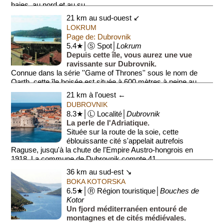
baies, au nord et au su...
21 km au sud-ouest ↙
LOKRUM
Page de: Dubrovnik
5.4★│Ⓢ Spot│
Lokrum
Depuis cette île, vous aurez une vue
ravissante sur Dubrovnik.
Connue dans la série ''Game of Thrones'' sous le nom de
Qarth, cette île boisée est située à 600 mètres à peine au
large de Dubrovnik....
21 km à l'ouest ←
DUBROVNIK
8.3★│Ⓛ Localité│
Dubrovnik
La perle de l'Adriatique.
Située sur la route de la soie, cette
éblouissante cité s'appelait autrefois
Raguse, jusqu'à la chute de l'Empire Austro-hongrois en
1918. La commune de Dubrovnik compte 41...
36 km au sud-est ↘
BOKA KOTORSKA
6.5★│Ⓡ Région touristique│
Bouches de
Kotor
Un fjord méditerranéen entouré de
montagnes et de cités médiévales.