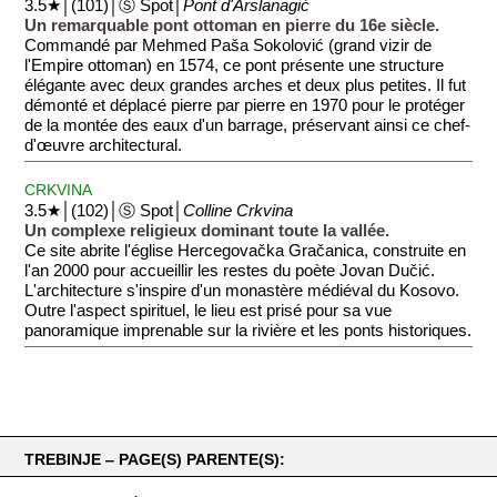
3.5★│(101)│Ⓢ Spot│
Pont d'Arslanagić
Un remarquable pont ottoman en pierre du 16e siècle.
Commandé par Mehmed Paša Sokolović (grand vizir de
l'Empire ottoman) en 1574, ce pont présente une structure
élégante avec deux grandes arches et deux plus petites. Il fut
démonté et déplacé pierre par pierre en 1970 pour le protéger
de la montée des eaux d'un barrage, préservant ainsi ce chef-
d'œuvre architectural.
CRKVINA
3.5★│(102)│Ⓢ Spot│
Colline Crkvina
Un complexe religieux dominant toute la vallée.
Ce site abrite l'église Hercegovačka Gračanica, construite en
l'an 2000 pour accueillir les restes du poète Jovan Dučić.
L'architecture s'inspire d'un monastère médiéval du Kosovo.
Outre l'aspect spirituel, le lieu est prisé pour sa vue
panoramique imprenable sur la rivière et les ponts historiques.
TREBINJE ‒ PAGE(S) PARENTE(S):