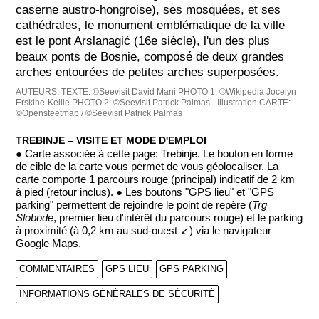
caserne austro-hongroise), ses mosquées, et ses
cathédrales, le monument emblématique de la ville
est le pont Arslanagić (16e siècle), l'un des plus
beaux ponts de Bosnie, composé de deux grandes
arches entourées de petites arches superposées.
AUTEURS:
TEXTE: ©Seevisit David Mani
PHOTO 1: ©Wikipedia Jocelyn
Erskine-Kellie
PHOTO 2: ©Seevisit Patrick Palmas - Illustration
CARTE:
©Opensteetmap / ©Seevisit Patrick Palmas
TREBINJE ‒ VISITE ET MODE D'EMPLOI
● Carte associée à cette page: Trebinje. Le bouton en forme
de cible de la carte vous permet de vous géolocaliser. La
carte comporte 1 parcours rouge (principal) indicatif de 2 km
à pied (retour inclus). ● Les boutons "GPS lieu" et "GPS
parking" permettent de rejoindre le point de repère (
Trg
Slobode
, premier lieu d'intérêt du parcours rouge) et le parking
à proximité (à 0,2 km au sud-ouest ↙) via le navigateur
Google Maps.
COMMENTAIRES
GPS LIEU
GPS PARKING
INFORMATIONS GÉNÉRALES DE SÉCURITÉ