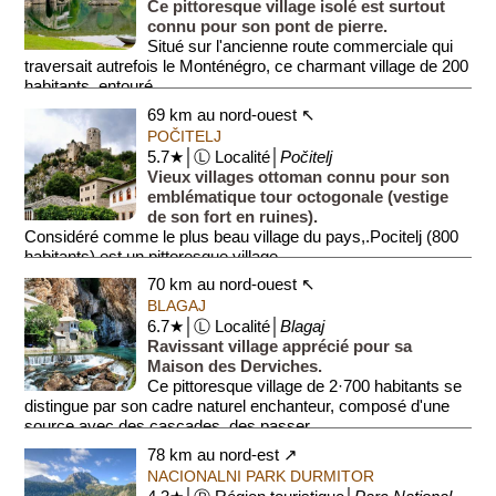
Ce pittoresque village isolé est surtout
connu pour son pont de pierre.
Situé sur l'ancienne route commerciale qui
traversait autrefois le Monténégro, ce charmant village de 200
habitants, entouré ...
69 km au nord-ouest ↖
POČITELJ
5.7★│Ⓛ Localité│
Počitelj
Vieux villages ottoman connu pour son
emblématique tour octogonale (vestige
de son fort en ruines).
Considéré comme le plus beau village du pays,.Pocitelj (800
habitants) est un pittoresque village...
70 km au nord-ouest ↖
BLAGAJ
6.7★│Ⓛ Localité│
Blagaj
Ravissant village apprécié pour sa
Maison des Derviches.
Ce pittoresque village de 2·700 habitants se
distingue par son cadre naturel enchanteur, composé d'une
source avec des cascades, des passer...
78 km au nord-est ↗
NACIONALNI PARK DURMITOR