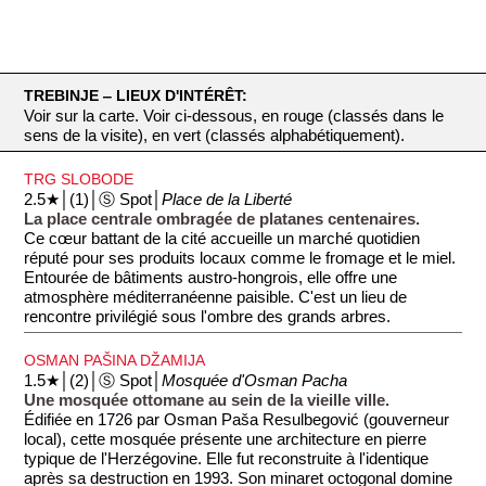
TREBINJE ‒ LIEUX D'INTÉRÊT:
Voir sur la carte. Voir ci-dessous, en rouge (classés dans le
sens de la visite), en vert (classés alphabétiquement).
TRG SLOBODE
2.5★│(1)│Ⓢ Spot│
Place de la Liberté
La place centrale ombragée de platanes centenaires.
Ce cœur battant de la cité accueille un marché quotidien
réputé pour ses produits locaux comme le fromage et le miel.
Entourée de bâtiments austro-hongrois, elle offre une
atmosphère méditerranéenne paisible. C'est un lieu de
rencontre privilégié sous l'ombre des grands arbres.
OSMAN PAŠINA DŽAMIJA
1.5★│(2)│Ⓢ Spot│
Mosquée d'Osman Pacha
Une mosquée ottomane au sein de la vieille ville.
Édifiée en 1726 par Osman Paša Resulbegović (gouverneur
local), cette mosquée présente une architecture en pierre
typique de l'Herzégovine. Elle fut reconstruite à l'identique
après sa destruction en 1993. Son minaret octogonal domine