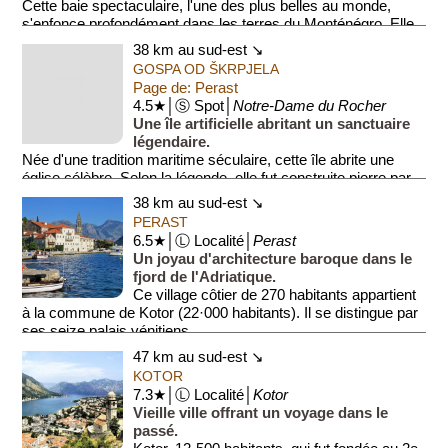
Cette baie spectaculaire, l'une des plus belles au monde,
s'enfonce profondément dans les terres du Monténégro. Elle
est bor...
38 km au sud-est ↘
GOSPA OD ŠKRPJELA
Page de: Perast
4.5★│Ⓢ Spot│
Notre-Dame du Rocher
Une île artificielle abritant un sanctuaire
légendaire.
Née d'une tradition maritime séculaire, cette île abrite une
église célèbre. Selon la légende, elle fut construite pierre par
pierre par les...
38 km au sud-est ↘
PERAST
6.5★│Ⓛ Localité│
Perast
Un joyau d'architecture baroque dans le
fjord de l'Adriatique.
Ce village côtier de 270 habitants appartient
à la commune de Kotor (22·000 habitants). Il se distingue par
ses seize palais vénitiens ...
47 km au sud-est ↘
KOTOR
7.3★│Ⓛ Localité│
Kotor
Vieille ville offrant un voyage dans le
passé.