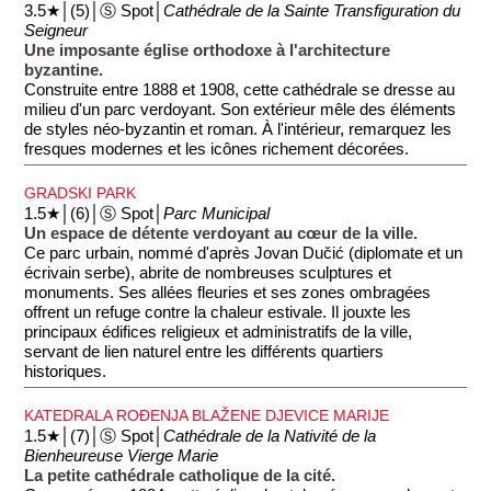
3.5★│(5)│Ⓢ Spot│
Cathédrale de la Sainte Transfiguration du
Seigneur
Une imposante église orthodoxe à l'architecture
byzantine.
Construite entre 1888 et 1908, cette cathédrale se dresse au
milieu d'un parc verdoyant. Son extérieur mêle des éléments
de styles néo-byzantin et roman. À l'intérieur, remarquez les
fresques modernes et les icônes richement décorées.
GRADSKI PARK
1.5★│(6)│Ⓢ Spot│
Parc Municipal
Un espace de détente verdoyant au cœur de la ville.
Ce parc urbain, nommé d'après Jovan Dučić (diplomate et un
écrivain serbe), abrite de nombreuses sculptures et
monuments. Ses allées fleuries et ses zones ombragées
offrent un refuge contre la chaleur estivale. Il jouxte les
principaux édifices religieux et administratifs de la ville,
servant de lien naturel entre les différents quartiers
historiques.
KATEDRALA ROĐENJA BLAŽENE DJEVICE MARIJE
1.5★│(7)│Ⓢ Spot│
Cathédrale de la Nativité de la
Bienheureuse Vierge Marie
La petite cathédrale catholique de la cité.