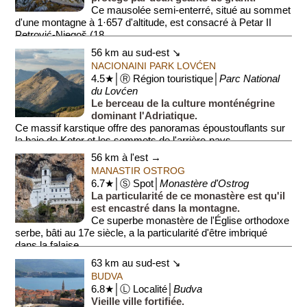
Ce mausolée semi-enterré, situé au sommet
d'une montagne à 1·657 d'altitude, est consacré à Petar II
Petrović-Njegoš (18...
56 km au sud-est ↘
NACIONAINI PARK LOVĆEN
4.5★│Ⓡ Région touristique│
Parc National
du Lovćen
Le berceau de la culture monténégrine
dominant l'Adriatique.
Ce massif karstique offre des panoramas époustouflants sur
la baie de Kotor et les sommets de l'arrière-pays.
56 km à l'est →
Il abrite le mauso...
MANASTIR OSTROG
6.7★│Ⓢ Spot│
Monastère d'Ostrog
La particularité de ce monastère est qu'il
est encastré dans la montagne.
Ce superbe monastère de l'Église orthodoxe
serbe, bâti au 17e siècle, a la particularité d'être imbriqué
dans la falaise ...
63 km au sud-est ↘
BUDVA
6.8★│Ⓛ Localité│
Budva
Vieille ville fortifiée.