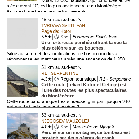
Kotor, 12·500 habitants, qui fut fondée au 2e
siècle avant JC, est la plus ancienne ville du Monténégro.
Kotor est une très jolie ville fortifiée enti...
48 km au sud-est ↘
TVRDAVA SVETI IVAN
Page de: Kotor
5.5★│Ⓢ Spot│
Forteresse Saint-Jean
Une forteresse perchée offrant la vue la
plus célèbre sur les bouches.
Situé au sommet des fortifications, ce bastion médiéval
récompense les marcheurs après une ascension de 1 350
marches. De là...
51 km au sud-est ↘
R1 - SERPENTINE
4.3★│Ⓡ Région touristique│
R1 - Serpentine
Cette route (reliant Kotor et Cetinje) est
l'une des routes les plus spectaculaires
du Monténégro.
Cette route panoramique très sinueuse, grimpant jusqu'à 940
mètres d'altitude, parcourt environ 2...
53 km au sud-est ↘
NJEGOŠEV MAUZOLEJ
4.8★│Ⓢ Spot│
Mausolée de Njegoš
Perché sur un montagne, ce tombeau est
protégé par deux géants de granit.