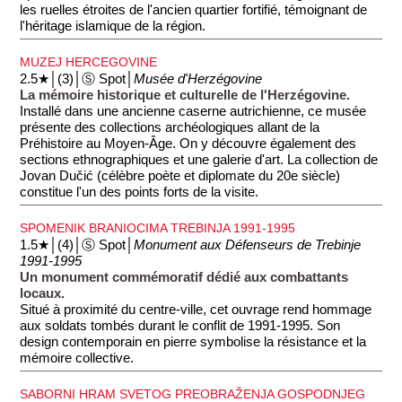
les ruelles étroites de l'ancien quartier fortifié, témoignant de
l'héritage islamique de la région.
MUZEJ HERCEGOVINE
2.5★│(3)│Ⓢ Spot│
Musée d'Herzégovine
La mémoire historique et culturelle de l'Herzégovine.
Installé dans une ancienne caserne autrichienne, ce musée
présente des collections archéologiques allant de la
Préhistoire au Moyen-Âge. On y découvre également des
sections ethnographiques et une galerie d'art. La collection de
Jovan Dučić (célèbre poète et diplomate du 20e siècle)
constitue l'un des points forts de la visite.
SPOMENIK BRANIOCIMA TREBINJA 1991-1995
1.5★│(4)│Ⓢ Spot│
Monument aux Défenseurs de Trebinje
1991-1995
Un monument commémoratif dédié aux combattants
locaux.
Situé à proximité du centre-ville, cet ouvrage rend hommage
aux soldats tombés durant le conflit de 1991-1995. Son
design contemporain en pierre symbolise la résistance et la
mémoire collective.
SABORNI HRAM SVETOG PREOBRAŽENJA GOSPODNJEG