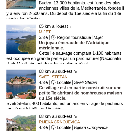
Budva, 13·000 habitants, est l’une des plus
anciennes villes de la Méditerranée, fondée il
y a environ 2·500 ans. Du début du 15e siècle à la fin du 18e
siècle, les Vénitie...
65 km à l'ouest ←
MIJET
3.3★│Ⓡ Région touristique│
Mijet
Un joyau émeraude de l'Adriatique
méridionale.
Cette île sauvage comptant 1·100 habitants
est occupée en grande partie par un parc naturel (Nacionalni
Park Mljet) abritant deux lacs salés reliés à...
68 km au sud-est ↘
SVETI STEFAN
4.3★│Ⓛ Localité│
Sveti Stefan
Ce village est en partie construit sur une
petite île abritant de nombreuses maison
du 15e siècle.
Sveti Stefan, 400 habitants, est un ancien village de pêcheurs
fortifié qui fut bâti au 15e siècl...
68 km au sud-est ↘
RIJEKA CRNOJEVIĆA
4.3★│Ⓛ Localité│
Rijeka Crnojevića