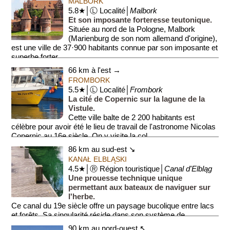
MALBORK
5.8★│Ⓛ Localité│
Malbork
Et son imposante forteresse teutonique.
Située au nord de la Pologne, Malbork
(Marienburg de son nom allemand d'origine),
est une ville de 37·900 habitants connue par son imposante et
superbe forter...
66 km à l'est →
FROMBORK
5.5★│Ⓛ Localité│
Frombork
La cité de Copernic sur la lagune de la
Vistule.
Cette ville balte de 2 200 habitants est
célèbre pour avoir été le lieu de travail de l'astronome Nicolas
Copernic au 16e siècle. On y visite la col...
86 km au sud-est ↘
KANAŁ ELBLĄSKI
4.5★│Ⓡ Région touristique│
Canal d'Elbląg
Une prouesse technique unique
permettant aux bateaux de naviguer sur
l'herbe.
Ce canal du 19e siècle offre un paysage bucolique entre lacs
et forêts. Sa singularité réside dans son système de
rampes...
90 km au nord-ouest ↖