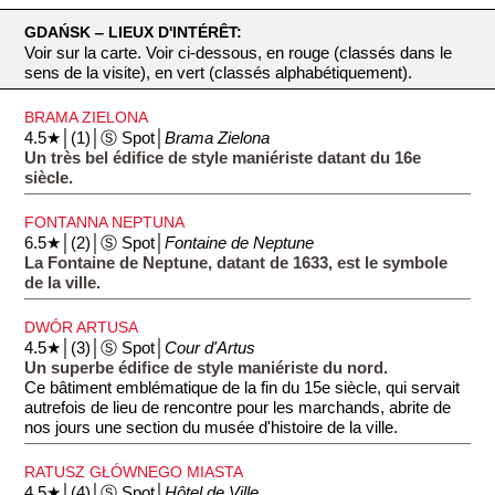
GDAŃSK ‒ LIEUX D'INTÉRÊT:
Voir sur la carte. Voir ci-dessous, en rouge (classés dans le
sens de la visite), en vert (classés alphabétiquement).
BRAMA ZIELONA
4.5★│(1)│Ⓢ Spot│
Brama Zielona
Un très bel édifice de style maniériste datant du 16e
siècle.
FONTANNA NEPTUNA
6.5★│(2)│Ⓢ Spot│
Fontaine de Neptune
La Fontaine de Neptune, datant de 1633, est le symbole
de la ville.
DWÓR ARTUSA
4.5★│(3)│Ⓢ Spot│
Cour d'Artus
Un superbe édifice de style maniériste du nord.
Ce bâtiment emblématique de la fin du 15e siècle, qui servait
autrefois de lieu de rencontre pour les marchands, abrite de
nos jours une section du musée d'histoire de la ville.
RATUSZ GŁÓWNEGO MIASTA
4.5★│(4)│Ⓢ Spot│
Hôtel de Ville