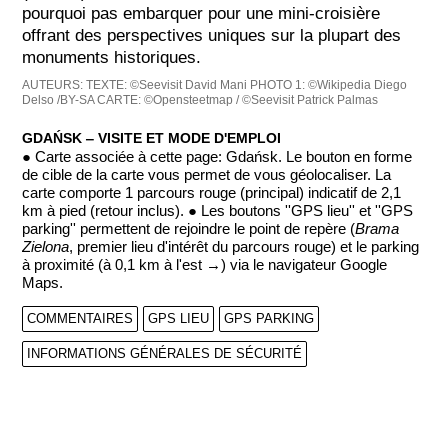
pourquoi pas embarquer pour une mini-croisière
offrant des perspectives uniques sur la plupart des
monuments historiques.
AUTEURS:
TEXTE: ©Seevisit David Mani
PHOTO 1: ©Wikipedia Diego
Delso /BY-SA
CARTE: ©Opensteetmap / ©Seevisit Patrick Palmas
GDAŃSK ‒ VISITE ET MODE D'EMPLOI
● Carte associée à cette page: Gdańsk. Le bouton en forme
de cible de la carte vous permet de vous géolocaliser. La
carte comporte 1 parcours rouge (principal) indicatif de 2,1
km à pied (retour inclus). ● Les boutons ''GPS lieu'' et ''GPS
parking'' permettent de rejoindre le point de repère (
Brama
Zielona
, premier lieu d'intérêt du parcours rouge) et le parking
à proximité (à 0,1 km à l'est →) via le navigateur Google
Maps.
COMMENTAIRES
GPS LIEU
GPS PARKING
INFORMATIONS GÉNÉRALES DE SÉCURITÉ