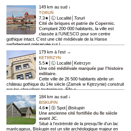
historiquement distinctes: Golub, qui se t...
149 km au sud ↓
TORUŃ
7.3★│Ⓛ Localité│
Toruń
Cité de briques et patrie de Copernic.
Comptant 200·000 habitants, la ville est
classée à l'UNESCO pour son centre
gothique intact. C'est une cité médiévale de la Hanse
parfaitement préservée sur l...
179 km à l'est →
KETRRZYN
5.5★│Ⓛ Localité│
Ketrrzyn
Une cité médiévale marquée par l'histoire
militaire.
Cette ville de 26 500 habitants abrite un
château gothique du 14e siècle (Zamek w Kętrzynie) construit
par les chevaliers teutoniques. Elle e...
184 km au sud ↓
BISKUPIN
4.6★│Ⓢ Spot│
Biskupin
Une ancienne cité fortifiée du 8e siècle
avant JC.
Situé à l'extrémité de la presqu'île d'un lac
marécageux, Biskupin est un site archéologique majeur en