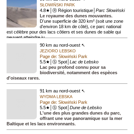
SŁOWIŃSKI PARK
4.8★│Ⓡ Région touristique│
Parc Słowiński
Le royaume des dunes mouvantes.
D'une superficie de 320 km² (soit une zone
d'environ 18 km de côté), ce parc national
est célèbre pour des lacs côtiers et ses dunes de sable qui
peuvent atteindre ju...
90 km au nord-ouest ↖
JEZIORO LEBSKO
Page de: Słowiński Park
5.5★│Ⓢ Spot│
Lac de Łebsko
Lac peu profond connu pour sa
biodiversité, notamment des espèces
d'oiseaux rares.
91 km au nord-ouest ↖
WYDMA LEBSKA
Page de: Słowiński Park
5.5★│Ⓢ Spot│
Dune de Łebsko
L'une des plus grandes dunes du parc,
offrant une vue panoramique sur la mer
Baltique et les lacs environnants.