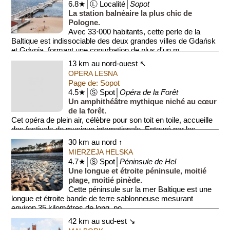
6.8★│Ⓛ Localité│
Sopot
La station balnéaire la plus chic de
Pologne.
Avec 33·000 habitants, cette perle de la
Baltique est indissociable des deux grandes villes de Gdańsk
et Gdynia, formant une conurbation de plus d'un m...
13 km au nord-ouest ↖
OPERA LESNA
Page de: Sopot
4.5★│Ⓢ Spot│
Opéra de la Forêt
Un amphithéâtre mythique niché au cœur
de la forêt.
Cet opéra de plein air, célèbre pour son toit en toile, accueille
des festivals de musique internationale. Entouré par les
collines boisées, ...
30 km au nord ↑
MIERZEJA HELSKA
4.7★│Ⓢ Spot│
Péninsule de Hel
Une longue et étroite péninsule, moitié
plage, moitié pinède.
Cette péninsule sur la mer Baltique est une
longue et étroite bande de terre sablonneuse mesurant
environ 35 kilomètres de long, po...
42 km au sud-est ↘