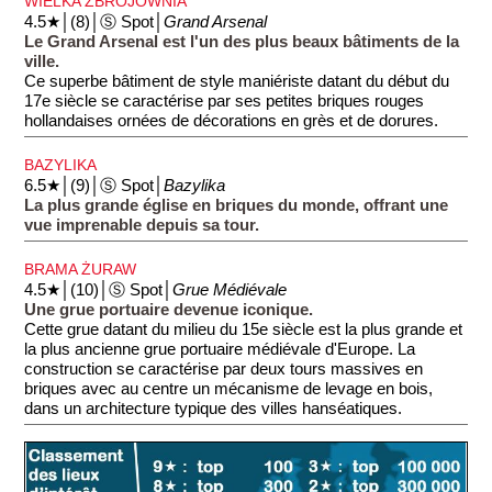
WIELKA ZBROJOWNIA
4.5★│(8)│Ⓢ Spot│
Grand Arsenal
Le Grand Arsenal est l'un des plus beaux bâtiments de la
ville.
Ce superbe bâtiment de style maniériste datant du début du
17e siècle se caractérise par ses petites briques rouges
hollandaises ornées de décorations en grès et de dorures.
BAZYLIKA
6.5★│(9)│Ⓢ Spot│
Bazylika
La plus grande église en briques du monde, offrant une
vue imprenable depuis sa tour.
BRAMA ŻURAW
4.5★│(10)│Ⓢ Spot│
Grue Médiévale
Une grue portuaire devenue iconique.
Cette grue datant du milieu du 15e siècle est la plus grande et
la plus ancienne grue portuaire médiévale d'Europe. La
construction se caractérise par deux tours massives en
briques avec au centre un mécanisme de levage en bois,
dans un architecture typique des villes hanséatiques.