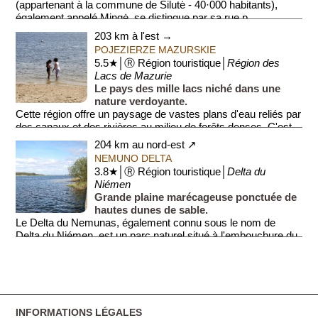
(appartenant à la commune de Šilutė - 40·000 habitants),
également appelé Mingė, se distingue par sa rue p...
203 km à l'est →
POJEZIERZE MAZURSKIE
5.5★│Ⓡ Région touristique│
Région des
Lacs de Mazurie
Le pays des mille lacs niché dans une
nature verdoyante.
Cette région offre un paysage de vastes plans d'eau reliés par
des canaux et des rivières au milieu de forêts denses. C'est
un paradis pour ...
204 km au nord-est ↗
NEMUNO DELTA
3.8★│Ⓡ Région touristique│
Delta du
Niémen
Grande plaine marécageuse ponctuée de
hautes dunes de sable.
Le Delta du Nemunas, également connu sous le nom de
Delta du Niémen, est un parc naturel situé à l'embouchure du
plus grand fleuve de L...
INFORMATIONS LÉGALES