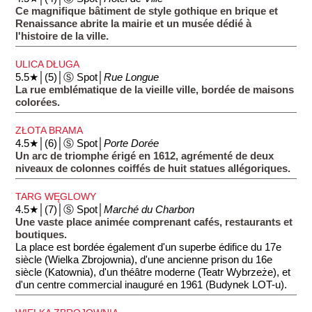
Ce magnifique bâtiment de style gothique en brique et
Renaissance abrite la mairie et un musée dédié à
l'histoire de la ville.
ULICA DŁUGA
5.5★│(5)│Ⓢ Spot│
Rue Longue
La rue emblématique de la vieille ville, bordée de maisons
colorées.
ZŁOTA BRAMA
4.5★│(6)│Ⓢ Spot│
Porte Dorée
Un arc de triomphe érigé en 1612, agrémenté de deux
niveaux de colonnes coiffés de huit statues allégoriques.
TARG WĘGLOWY
4.5★│(7)│Ⓢ Spot│
Marché du Charbon
Une vaste place animée comprenant cafés, restaurants et
boutiques.
La place est bordée également d'un superbe édifice du 17e
siècle (Wielka Zbrojownia), d'une ancienne prison du 16e
siècle (Katownia), d'un théâtre moderne (Teatr Wybrzeże), et
d'un centre commercial inauguré en 1961 (Budynek LOT-u).