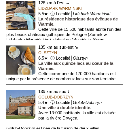
128 km à l'est →
LIDZBARK WARMIŃSKI
5.5★│Ⓛ Localité│
Lidzbark Warmiński
La résidence historique des évêques de
Warmie.
Cette ville de 15 500 habitants abrite l'un des
plus beaux châteaux gothiques de Pologne (Zamek w
Lidzbarku Warmińskim), datant du 14e siècle. Surno...
135 km au sud-est ↘
OLSZTYN
6.5★│Ⓛ Localité│
Olsztyn
La ville aux quinze lacs au cœur de la
Warmie.
Cette commune de 170·000 habitants est
unique par la présence de nombreux lacs sur son territoire.
Son château gothique (Zamek Kapituły Warmiń...
139 km au sud ↓
GOLUB-DOBRZYŃ
5.4★│Ⓛ Localité│
Golub-Dobrzyń
Une ville à double identité.
Avec 13·000 habitants, la ville est divisée
par la rivière Drwęca.
Golub-Dobrzyń est née de la fusion de deux villes