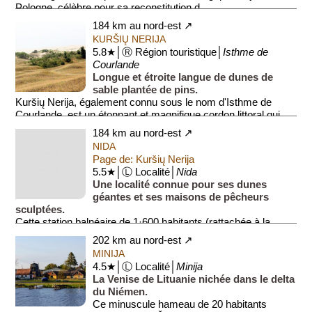
Pologne, célèbre pour sa reconstitution d...
184 km au nord-est ↗
KURŠIŲ NERIJA
5.8★│Ⓡ Région touristique│
Isthme de
Courlande
Longue et étroite langue de dunes de
sable plantée de pins.
Kuršių Nerija, également connu sous le nom d'Isthme de
Courlande, est un étonnant et magnifique cordon littoral qui
s'étend sur 98 kil...
184 km au nord-est ↗
NIDA
Page de: Kuršių Nerija
5.5★│Ⓛ Localité│
Nida
Une localité connue pour ses dunes
géantes et ses maisons de pêcheurs
sculptées.
Cette station balnéaire de 1·600 habitants (rattachée à la
commune de Neringa (4·100 habitants), est le centre ad...
202 km au nord-est ↗
MINIJA
4.5★│Ⓛ Localité│
Minija
La Venise de Lituanie nichée dans le delta
du Niémen.
Ce minuscule hameau de 20 habitants