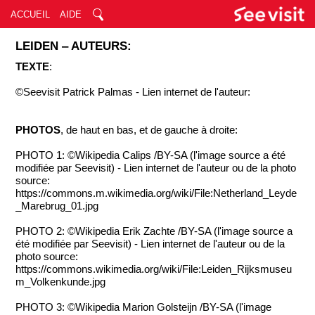
ACCUEIL
AIDE
LEIDEN ‒ AUTEURS:
TEXTE
:
©Seevisit Patrick Palmas - Lien internet de l'auteur:
PHOTOS
, de haut en bas, et de gauche à droite:
PHOTO 1: ©Wikipedia Calips /BY-SA (l'image source a été
modifiée par Seevisit) - Lien internet de l'auteur ou de la photo
source:
https://commons.m.wikimedia.org/wiki/File:Netherland_Leyde
_Marebrug_01.jpg
PHOTO 2: ©Wikipedia Erik Zachte /BY-SA (l'image source a
été modifiée par Seevisit) - Lien internet de l'auteur ou de la
photo source:
https://commons.wikimedia.org/wiki/File:Leiden_Rijksmuseu
m_Volkenkunde.jpg
PHOTO 3: ©Wikipedia Marion Golsteijn /BY-SA (l'image