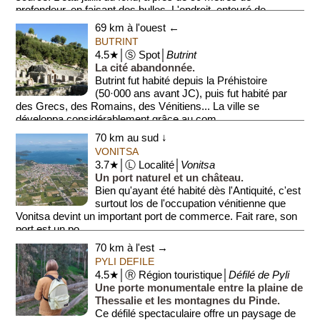
profondeur, en faisant des bulles. L'endroit, entouré de
verdure, est...
69 km à l'ouest ←
BUTRINT
4.5★│Ⓢ Spot│
Butrint
La cité abandonnée.
Butrint fut habité depuis la Préhistoire
(50·000 ans avant JC), puis fut habité par
des Grecs, des Romains, des Vénitiens... La ville se
développa considérablement grâce au com...
70 km au sud ↓
VONITSA
3.7★│Ⓛ Localité│
Vonitsa
Un port naturel et un château.
Bien qu'ayant été habité dès l'Antiquité, c'est
surtout los de l'occupation vénitienne que
Vonitsa devint un important port de commerce. Fait rare, son
port est un po...
70 km à l'est →
PYLI DEFILE
4.5★│Ⓡ Région touristique│
Défilé de Pyli
Une porte monumentale entre la plaine de
Thessalie et les montagnes du Pinde.
Ce défilé spectaculaire offre un paysage de