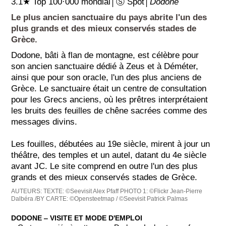
3.1★ Top 100·000 mondial│Ⓢ Spot│
Dodone
Le plus ancien sanctuaire du pays abrite l'un des
plus grands et des mieux conservés stades de
Grèce.
Dodone, bâti à flan de montagne, est célèbre pour
son ancien sanctuaire dédié à Zeus et à Déméter,
ainsi que pour son oracle, l'un des plus anciens de
Grèce. Le sanctuaire était un centre de consultation
pour les Grecs anciens, où les prêtres interprétaient
les bruits des feuilles de chêne sacrées comme des
messages divins.
Les fouilles, débutées au 19e siècle, mirent à jour un
théâtre, des temples et un autel, datant du 4e siècle
avant JC. Le site comprend en outre l'un des plus
grands et des mieux conservés stades de Grèce.
AUTEURS:
TEXTE: ©Seevisit Alex Pfaff
PHOTO 1: ©Flickr Jean-Pierre
Dalbéra /BY
CARTE: ©Opensteetmap / ©Seevisit Patrick Palmas
DODONE ‒ VISITE ET MODE D'EMPLOI