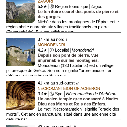
ZAGORI
5.8★│Ⓡ Région touristique│
Zagori
Le territoire secret des ponts de pierre et
des gorges.
Nichée dans les montagnes de l'Épire, cette
région abrite quarante-six villages traditionnels en pierre
(Zagorochória). Elle est célèbre pour ...
37 km au nord ↑
MONODENDRI
4.2★│Ⓛ Localité│
Monodendri
Depuis son pont de pierre, vue
imprenable sur les montagnes.
Monodendri (130 habitants) est un village
pittoresque de Grèce. Son nom signifie ''arbre unique'', en
référence à un arbre solitaire qui ...
41 km au sud-ouest ↙
NECROMANTEION OF ACHERON
3.4★│Ⓢ Spot│
Nécromantion de l'Achéron
Un ancien temple grec consacré à Hadès,
Dieu des Morts et Rois des Enfers.
Le mot ''Necromanteion'' signifie ''oracle des
morts''. Cet ancien sanctuaire, situé dans une ancienne cité
détruite par...
42 km au nord-est ↗