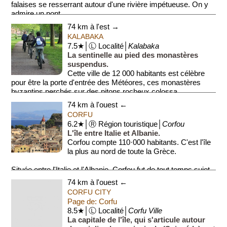
falaises se resserrant autour d'une rivière impétueuse. On y
admire un pont ...
74 km à l'est →
KALABAKA
7.5★│Ⓛ Localité│
Kalabaka
La sentinelle au pied des monastères
suspendus.
Cette ville de 12 000 habitants est célèbre
pour être la porte d'entrée des Météores, ces monastères
byzantins perchés sur des pitons rocheux colossa...
74 km à l'ouest ←
CORFU
6.2★│Ⓡ Région touristique│
Corfou
L'île entre Italie et Albanie.
Corfou compte 110·000 habitants. C'est l'île
la plus au nord de toute la Grèce.
Située entre l'Italie et l'Albanie, Corfou fut de tout temps sujet
de convoitis...
74 km à l'ouest ←
CORFU CITY
Page de: Corfu
8.5★│Ⓛ Localité│
Corfu Ville
La capitale de l'île, qui s'articule autour