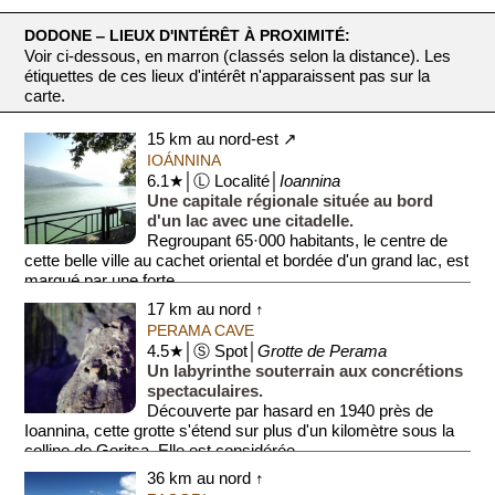
DODONE ‒ LIEUX D'INTÉRÊT À PROXIMITÉ:
Voir ci-dessous, en marron (classés selon la distance). Les
étiquettes de ces lieux d'intérêt n'apparaissent pas sur la
carte.
15 km au nord-est ↗
IOÁNNINA
6.1★│Ⓛ Localité│
Ioannina
Une capitale régionale située au bord
d'un lac avec une citadelle.
Regroupant 65·000 habitants, le centre de
cette belle ville au cachet oriental et bordée d'un grand lac, est
marqué par une forte...
17 km au nord ↑
PERAMA CAVE
4.5★│Ⓢ Spot│
Grotte de Perama
Un labyrinthe souterrain aux concrétions
spectaculaires.
Découverte par hasard en 1940 près de
Ioannina, cette grotte s'étend sur plus d'un kilomètre sous la
colline de Goritsa. Elle est considérée...
36 km au nord ↑