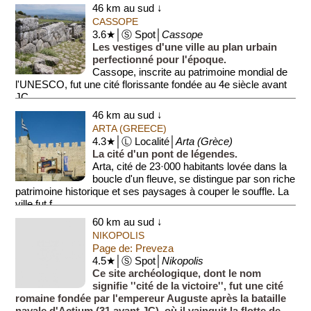
46 km au sud ↓
CASSOPE
3.6★│Ⓢ Spot│
Cassope
Les vestiges d'une ville au plan urbain
perfectionné pour l'époque.
Cassope, inscrite au patrimoine mondial de
l'UNESCO, fut une cité florissante fondée au 4e siècle avant
JC.
46 km au sud ↓
Ses ruines, p...
ARTA (GREECE)
4.3★│Ⓛ Localité│
Arta (Grèce)
La cité d'un pont de légendes.
Arta, cité de 23·000 habitants lovée dans la
boucle d'un fleuve, se distingue par son riche
patrimoine historique et ses paysages à couper le souffle. La
ville fut f...
60 km au sud ↓
NIKOPOLIS
Page de: Preveza
4.5★│Ⓢ Spot│
Nikopolis
Ce site archéologique, dont le nom
signifie ''cité de la victoire'', fut une cité
romaine fondée par l'empereur Auguste après la bataille