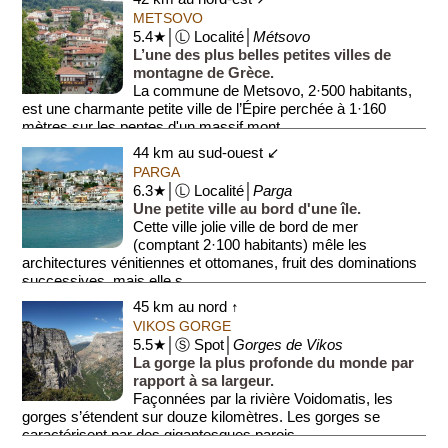
METSOVO
5.4★│Ⓛ Localité│
Métsovo
L’une des plus belles petites villes de
montagne de Grèce.
La commune de Metsovo, 2·500 habitants,
est une charmante petite ville de l’Épire perchée à 1·160
mètres sur les pentes d'un massif mont...
44 km au sud-ouest ↙
PARGA
6.3★│Ⓛ Localité│
Parga
Une petite ville au bord d'une île.
Cette ville jolie ville de bord de mer
(comptant 2·100 habitants) mêle les
architectures vénitiennes et ottomanes, fruit des dominations
successives, mais elle s...
45 km au nord ↑
VIKOS GORGE
5.5★│Ⓢ Spot│
Gorges de Vikos
La gorge la plus profonde du monde par
rapport à sa largeur.
Façonnées par la rivière Voidomatis, les
gorges s’étendent sur douze kilomètres. Les gorges se
caractérisent par des gigantesques parois...