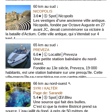
navale d'Actium (31 avant JC), où il vainquit la flotte de ...
60 km au sud ↓
NICOPOLIS
3.6★│Ⓢ Spot│
Nicopolis
Les vestiges d'une ancienne ville antique.
Nicopolis, fondée par Octave Auguste en 27
avant JC, devait commémorer sa victoire à
la bataille d'Actium. Cette ville antique, qui s'étendait sur 4
km², f...
65 km au sud ↓
PREVEZA
6.6★│Ⓛ Localité│
Preveza
Une petite station balnéaire du nord-
ouest.
Fondée au 13e siècle, Preveza, 19·000
habitants, est une station balnéaire sur une presqu'île. Cette
ville-presqu'île se caractérise par son centre piéto...
66 km au nord-ouest ↖
SYRI I KALTËR
Page de: Sarandë
5.4★│Ⓢ Spot│
Œil Bleu
Une source qui fait des bulles.
C'est ici que la rivière Bistricë prend sa
source. L'eau jaillit du fond, à près de 50 mètres de