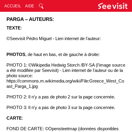
ACCUEIL
AIDE
PARGA ‒ AUTEURS:
TEXTE
:
©Seevisit Pédro Miguel - Lien internet de l'auteur:
PHOTOS
, de haut en bas, et de gauche à droite:
PHOTO 1: ©Wikipedia Hedwig Storch /BY-SA (l'image source
a été modifiée par Seevisit) - Lien internet de l'auteur ou de la
photo source:
https://commons.m.wikimedia.org/wiki/File:Greece_West_Co
ast_Parga_1.jpg
PHOTO 2: Il n'y a pas de photo 2 sur la page concernée.
PHOTO 3: Il n'y a pas de photo 3 sur la page concernée.
CARTE
:
FOND DE CARTE: ©Opensteetmap (données disponibles