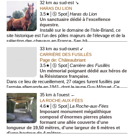
32 km au sud-est ↘
HARAS DU LION
3.5★│Ⓢ Spot│
Haras du Lion
Un sanctuaire dédié à l'excellence
équestre.
Installé sur le domaine de l'Isle-Briand, ce
site historique est l'un des pôles majeurs de l'élevage et de la
sélection des chevaux en France. Ses bâ...
33 km au sud-ouest ↙
CARRIÈRE DES FUSILLÉS
Page de: Châteaubriant
3.5★│Ⓢ Spot│
Carrière des Fusillés
Un mémorial poignant dédié aux héros de
la Résistance française.
Dans ce lieu de recueillement, 27 otages furent fusillés par
l'armée allemande en 1941, dont le jeune Guy Môquet. Ce
site histo...
35 km à l'ouest ←
LA ROCHE-AUX-FÉES
4.6★│Ⓢ Spot│
La Roche-aux-Fées
Imposant monument mégalithique
composé d'énormes pierres plates
formant une allée couverte d'une
longueur de 19,50 mètres, d'une largeur de 6 mètres et
d'une hauteur de 4 mètres.