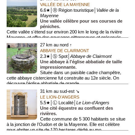
VALLÉE DE LA MAYENNE
6.6★│Ⓡ Région touristique│
Vallée de la
Mayenne
Une vallée célèbre pour ses courses de
péniches.
Cette vallée s'étend sur environ 200 km le long de la rivière
Mayenne, et offre des paysages pittoresques et préservés.
Ce territoire est riche e...
27 km au nord ↑
ABBAYE DE CLAIRMONT
2.3★│Ⓢ Spot│
Abbaye de Clairmont
Une abbaye à l'église abbatiale de taille
impressionnante.
Située dans un paisible cadre champêtre,
cette abbaye cistercienne fut construite au 12e siècle. On
découvre l’église abbatiale de grande...
31 km au sud-est ↘
LE LION-D'ANGERS
5.5★│Ⓛ Localité│
Le Lion-d'Angers
Une cité équestre au confluent des
rivières.
Cette commune de 5 300 habitants se situe
à la jonction de l'Oudon et de la Mayenne. Elle est célèbre
pour abriter un site de 170 hectares dédié au mo...