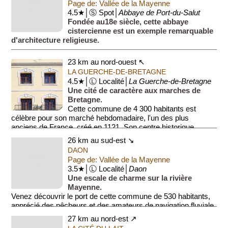
Page de: Vallée de la Mayenne
4.5★│Ⓢ Spot│
Abbaye de Port-du-Salut
Fondée au18e siècle, cette abbaye
cistercienne est un exemple remarquable
d'architecture religieuse.
23 km au nord-ouest ↖
LA GUERCHE-DE-BRETAGNE
4.5★│Ⓛ Localité│
La Guerche-de-Bretagne
Une cité de caractère aux marches de
Bretagne.
Cette commune de 4 300 habitants est
célèbre pour son marché hebdomadaire, l'un des plus
anciens de France, créé en 1121. Son centre historique
s'eno...
26 km au sud-est ↘
DAON
Page de: Vallée de la Mayenne
3.5★│Ⓛ Localité│
Daon
Une escale de charme sur la rivière
Mayenne.
Venez découvrir le port de cette commune de 530 habitants,
apprécié des pêcheurs et des amateurs de navigation fluviale.
27 km au nord-est ↗
Le village a conservé d...