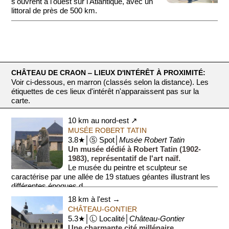
s'ouvrent à l'ouest sur l'Atlantique, avec un
littoral de près de 500 km.
Côté oc...
CHÂTEAU DE CRAON ‒ LIEUX D'INTÉRÊT À PROXIMITÉ:
Voir ci-dessous, en marron (classés selon la distance). Les
étiquettes de ces lieux d'intérêt n'apparaissent pas sur la
carte.
10 km au nord-est ↗
MUSÉE ROBERT TATIN
3.8★│Ⓢ Spot│
Musée Robert Tatin
Un musée dédié à Robert Tatin (1902-
1983), représentatif de l'art naïf.
Le musée du peintre et sculpteur se
caractérise par une allée de 19 statues géantes illustrant les
différentes époques d...
18 km à l'est →
CHÂTEAU-GONTIER
5.3★│Ⓛ Localité│
Château-Gontier
Une charmante cité millénaire.