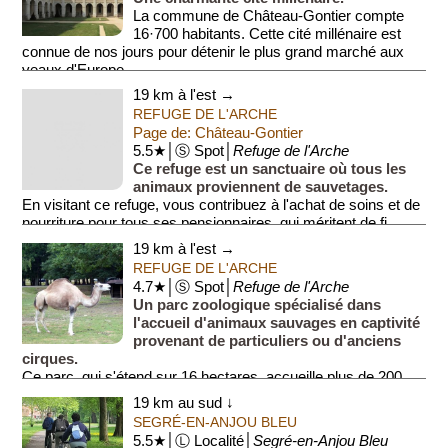
La commune de Château-Gontier compte
16·700 habitants. Cette cité millénaire est
connue de nos jours pour détenir le plus grand marché aux
veaux d'Europe.
19 km à l'est →
À ...
REFUGE DE L'ARCHE
Page de: Château-Gontier
5.5★│Ⓢ Spot│
Refuge de l'Arche
Ce refuge est un sanctuaire où tous les
animaux proviennent de sauvetages.
En visitant ce refuge, vous contribuez à l'achat de soins et de
nourriture pour tous ses pensionnaires, qui méritent de fi...
19 km à l'est →
REFUGE DE L'ARCHE
4.7★│Ⓢ Spot│
Refuge de l'Arche
Un parc zoologique spécialisé dans
l'accueil d'animaux sauvages en captivité
provenant de particuliers ou d'anciens
cirques.
Ce parc, qui s'étend sur 16 hectares, accueille plus de 200
animaux de...
19 km au sud ↓
SEGRÉ-EN-ANJOU BLEU
5.5★│Ⓛ Localité│
Segré-en-Anjou Bleu