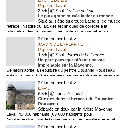
LA CITÉ DU LAIT
Page de: Laval
3.5★│Ⓢ Spot│
La Cité du Lait
Le plus grand musée laitier au monde.
Situé au siège du groupe Lactalis, ce musée
retrace l'histoire du lait, des techniques de collecte à la
fabrication des fromages. Une visite incontournable pou...
27 km au nord-est ↗
JARDIN DE LA PERRINE
Page de: Laval
4.5★│Ⓢ Spot│
Jardin de La Perrine
Un parc paysager offrant une vue
imprenable sur la Mayenne.
Ce jardin abrite la sépulture du peintre Douanier Rousseau,
enfant du pays. Entre roseraies, serres exotiques et aires de
jeux, c'est l'un...
27 km au nord-est ↗
LAVAL
6.8★│Ⓛ Localité│
Laval
Cité des ducs et berceau du Douanier
Rousseau.
Séparée en deux par la rivière Mayenne,
Laval, 49·000 habitants (63·000 habitants pour
l'agglomération), se distingue par son centre-ville médiéval
co...
27 km au nord-est ↗