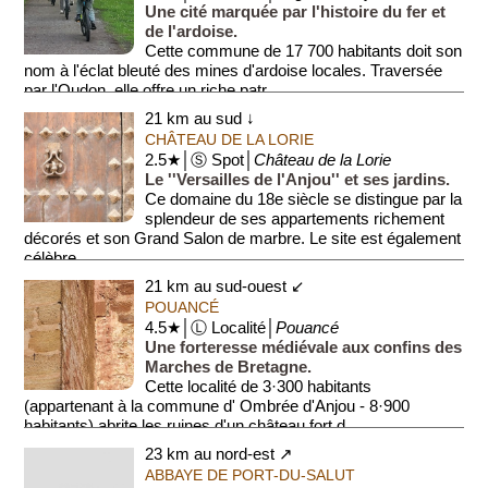
Une cité marquée par l'histoire du fer et
de l'ardoise.
Cette commune de 17 700 habitants doit son
nom à l'éclat bleuté des mines d'ardoise locales. Traversée
par l'Oudon, elle offre un riche patr...
21 km au sud ↓
CHÂTEAU DE LA LORIE
2.5★│Ⓢ Spot│
Château de la Lorie
Le ''Versailles de l'Anjou'' et ses jardins.
Ce domaine du 18e siècle se distingue par la
splendeur de ses appartements richement
décorés et son Grand Salon de marbre. Le site est également
célèbre ...
21 km au sud-ouest ↙
POUANCÉ
4.5★│Ⓛ Localité│
Pouancé
Une forteresse médiévale aux confins des
Marches de Bretagne.
Cette localité de 3·300 habitants
(appartenant à la commune d' Ombrée d'Anjou - 8·900
habitants) abrite les ruines d'un château fort d...
23 km au nord-est ↗
ABBAYE DE PORT-DU-SALUT