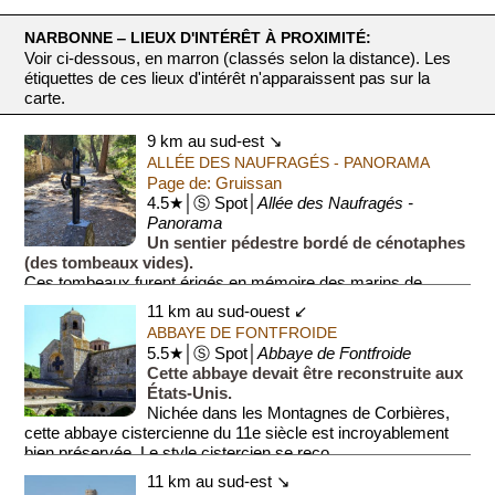
NARBONNE ‒ LIEUX D'INTÉRÊT À PROXIMITÉ:
Voir ci-dessous, en marron (classés selon la distance). Les
étiquettes de ces lieux d'intérêt n'apparaissent pas sur la
carte.
9 km au sud-est ↘
ALLÉE DES NAUFRAGÉS - PANORAMA
Page de: Gruissan
4.5★│Ⓢ Spot│
Allée des Naufragés -
Panorama
Un sentier pédestre bordé de cénotaphes
(des tombeaux vides).
Ces tombeaux furent érigés en mémoire des marins de
Gruissan disparus en mer. Unique au monde, le chemin
11 km au sud-ouest ↙
serpentant dans la garrigue ...
ABBAYE DE FONTFROIDE
5.5★│Ⓢ Spot│
Abbaye de Fontfroide
Cette abbaye devait être reconstruite aux
États-Unis.
Nichée dans les Montagnes de Corbières,
cette abbaye cistercienne du 11e siècle est incroyablement
bien préservée. Le style cistercien se reco...
11 km au sud-est ↘