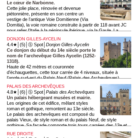
Le cœur de Narbonne.
sur un pont.
Cette jolie place, rénovée et devenue
piétonnière, présente en son centre un
vestige de l'antique Voie Domitienne (Via
Domitia), la voie romaine construite à partir de 118 avant JC
pour relier l'Italie à la péninsule ibérique, via la Gaule. La
place, bordée de nombreuses terrasses de cafés brasseries,
DONJON GILLES-AYCELIN
est dominée par la façade monumentale du Palais des
4.4★│(5)│Ⓢ Spot│
Donjon Gilles-Aycelin
Archevêques et du Donjon Gilles-Aycelin.
Ce donjon du début du 14e siècle porte le
nom de l'archevêque Gilles Aycelin (1252-
1318).
Haute de 42 mètres et couronnée
d’échauguettes, cette tour carrée de 4 niveaux, située à
l’angle sud-est du Palais Neuf (Palais des Archevêques),
comprend 4 salles desservies par un escalier à vis de 162
PALAIS DES ARCHEVÊQUES
marches (salle hémisphérique, salle du trésor, salle de
4.8★│(6)│Ⓢ Spot│
Palais des Archevêques
défense et chambre du roi). Depuis son sommet, beau
Un palais hébergeant musées et mairie.
panorama sur la ville et les environs.
Les origines de cet édifice, mêlant styles
roman et gothique, remontent au 13e siècle.
Le palais des archevêques est composé du
palais Vieux, de style roman et du palais Neuf, de style
gothique. Sa façade comporte trois tours carrées des 13e et
14e siècles. De nos jours, le Palais des Archevêques héberge
RUE DROITE
la mairie, le musée d'art et d'histoire et le musée