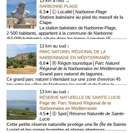
13 km à l'est →
NARBONNE-PLAGE
6.3★│Ⓛ Localité│
Narbonne-Plage
Station balnéaire au pied du massif de la
Clape.
La station balnéaire de Narbonne-Plage,
2·500 habitants, appartient à la commune de Narbonne
(57·000 habitants), située dans les terres à environ 15...
13 km au sud ↓
PARC NATUREL RÉGIONAL DE LA
NARBONNAISE EN MÉDITERRANÉE
6.6★│Ⓡ Région touristique│
Parc Naturel
Régional de la Narbonnaise en Méditerranée
Grand parc naturel de lagunes.
Ce grand parc naturel s'étendant sur une zone d'environ 45
km entre les villes de Narbonne (au nord) et de Salse-le-
Château et Port Barcarès (au sud) (voir les points ...
13 km au sud ↓
RÉSERVE NATURELLE DE SAINTE-LUCIE
Page de: Parc Naturel Régional de la
Narbonnaise en Méditerranée
4.5★│Ⓢ Spot│
Réserve Naturelle de Sainte-
Lucie
Cette petite réserve naturelle protège une île (Île de Sainte
Lucie) et les zones humides et plages alentours.