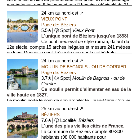
des bateaux, ses 9 écluses et ses 8 bassins (dénivelé de 21
mètres pour une lon...
24 km au nord-est ↗
VIEUX PONT
Page de: Béziers
5.5★│Ⓢ Spot│
Vieux Pont
L'unique pont de Béziers jusqu'en 1858!
Ce pont médiéval de style roman, datant du
12e siècle, compte 15 arches inégales et mesure 241 mètres
de long. Depuis le pont, très jolie vue sur la cathédrale.
24 km au nord-est ↗
MOULIN DE BAGNOLS - OU DE CORDIER
Page de: Béziers
3.7★│Ⓢ Spot│
Moulin de Bagnols - ou de
Cordier
Ce moulin permit d'alimenter en eau de la
ville haute en 1827.
Le moulin porte le nom de son architecte, Jean-Marie Cordier.
L'eau de la rivière Orb était utilisée à un tiers pour les
25 km au nord-est ↗
habitants de B...
BÉZIERS
7.6★│Ⓛ Localité│
Béziers
L'une des plus vieilles cités de France.
La commune de Béziers compte 80·300
habitants (98·000 habitants pour