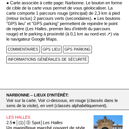
● Carte associée à cette page: Narbonne. Le bouton en forme
de cible de la carte vous permet de vous géolocaliser. La
carte comporte 1 parcours rouge (principal) de 2,3 km à pied
(retour inclus) 2 parcours verts (secondaires). ● Les boutons
"GPS lieu" et "GPS parking" permettent de rejoindre le point
de repère (
Les Halles
, premier lieu d'intérêt du parcours
rouge) et le parking à proximité (à 0,1 km au nord-est ↗) via
le navigateur Google Maps.
COMMENTAIRES
GPS LIEU
GPS PARKING
INFORMATIONS GÉNÉRALES DE SÉCURITÉ
NARBONNE ‒ LIEUX D'INTÉRÊT:
Voir sur la carte. Voir ci-dessous, en rouge (classés dans le
sens de la visite), en vert (classés alphabétiquement).
LES HALLES
2.5★│(1)│Ⓢ Spot│
Les Halles
Un magnifique marché couvert de style