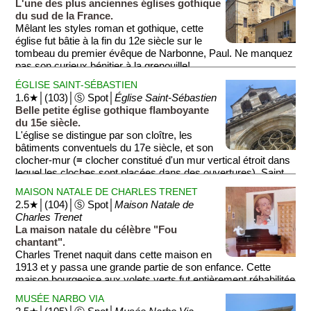
L'une des plus anciennes églises gothique
du sud de la France.
Mêlant les styles roman et gothique, cette
église fut bâtie à la fin du 12e siècle sur le
tombeau du premier évêque de Narbonne, Paul. Ne manquez
pas son curieux bénitier à la grenouille!
ÉGLISE SAINT-SÉBASTIEN
1.6★│(103)│Ⓢ Spot│
Église Saint-Sébastien
Belle petite église gothique flamboyante
du 15e siècle.
L'église se distingue par son cloître, les
bâtiments conventuels du 17e siècle, et son
clocher-mur (≡ clocher constitué d'un mur vertical étroit dans
lequel les cloches sont placées dans des ouvertures). Saint
Sébastien fut un martyr romain ayant vécu au 3e siècle.
MAISON NATALE DE CHARLES TRENET
2.5★│(104)│Ⓢ Spot│
Maison Natale de
Charles Trenet
La maison natale du célèbre "Fou
chantant".
Charles Trenet naquit dans cette maison en
1913 et y passa une grande partie de son enfance. Cette
maison bourgeoise aux volets verts fut entièrement réhabilitée
et transformée en musée pour offrir un voyage dans le temps
MUSÉE NARBO VIA
et dans l'imaginaire de l'artiste. On y trouve des meubles de