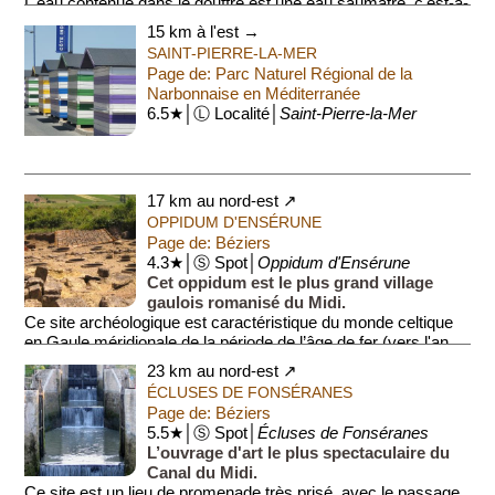
L'eau contenue dans le gouffre est une eau saumâtre, c'est-à-
dire salée. Une ancienne légende racontait que le gouffre
15 km à l'est →
comportait des tun...
SAINT-PIERRE-LA-MER
Page de: Parc Naturel Régional de la
Narbonnaise en Méditerranée
6.5★│Ⓛ Localité│
Saint-Pierre-la-Mer
17 km au nord-est ↗
OPPIDUM D'ENSÉRUNE
Page de: Béziers
4.3★│Ⓢ Spot│
Oppidum d'Ensérune
Cet oppidum est le plus grand village
gaulois romanisé du Midi.
Ce site archéologique est caractéristique du monde celtique
en Gaule méridionale de la période de l’âge de fer (vers l'an
800 à 700 a...
23 km au nord-est ↗
ÉCLUSES DE FONSÉRANES
Page de: Béziers
5.5★│Ⓢ Spot│
Écluses de Fonséranes
L’ouvrage d'art le plus spectaculaire du
Canal du Midi.
Ce site est un lieu de promenade très prisé, avec le passage