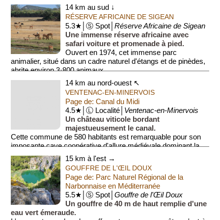
La réserve occupe une surface de 825 hectares, soit 8,25
14 km au sud ↓
km², ce qui schématiquemen...
RÉSERVE AFRICAINE DE SIGEAN
5.3★│Ⓢ Spot│
Réserve Africaine de Sigean
Une immense réserve africaine avec
safari voiture et promenade à pied.
Ouvert en 1974, cet immense parc
animalier, situé dans un cadre naturel d'étangs et de pinèdes,
abrite environ 3·800 animaux ...
14 km au nord-ouest ↖
VENTENAC-EN-MINERVOIS
Page de: Canal du Midi
4.5★│Ⓛ Localité│
Ventenac-en-Minervois
Un château viticole bordant
majestueusement le canal.
Cette commune de 580 habitants est remarquable pour son
imposante cave coopérative d'allure médiévale dominant la
voie d'eau.
15 km à l'est →
GOUFFRE DE L'ŒIL DOUX
Le villag...
Page de: Parc Naturel Régional de la
Narbonnaise en Méditerranée
5.5★│Ⓢ Spot│
Gouffre de l'Œil Doux
Un gouffre de 40 m de haut remplie d'une
eau vert émeraude.