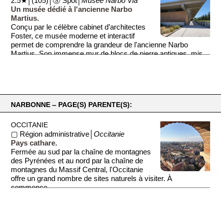
2.5★│(105)│Ⓢ Spot│
Musée Narbo Via
famille, des objets personnels, des affiches, des photos et
Un musée dédié à l'ancienne Narbo
des souvenirs. La voix de Charles Trenet vous accompagne
Martius.
dans chaque pièce, et des archives interactives permettent
Conçu par le célèbre cabinet d’architectes
de redécouvrir ses plus grands succès (La Mer, Douce
Foster, ce musée moderne et interactif
France, Revoir Paris...).
permet de comprendre la grandeur de l'ancienne Narbo
Martius. Son immense mur de blocs de pierre antiques, mis
en lumière de façon spectaculaire, est unique au monde.
NARBONNE ‒ PAGE(S) PARENTE(S):
OCCITANIE
▢ Région administrative│
Occitanie
Pays cathare.
Fermée au sud par la chaîne de montagnes
des Pyrénées et au nord par la chaîne de
montagnes du Massif Central, l'Occitanie
offre un grand nombre de sites naturels à visiter. À
commence...