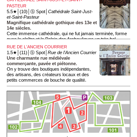
PASTEUR
5.5★│(10)│Ⓢ Spot│
Cathédrale Saint-Just-
et-Saint-Pasteur
Magnifique cathédrale gothique des 13e et
14e siècles.
Cette immense cathédrale, qui ne fut jamais terminée, forme
avec le cloître et le Palais des Archevêques un très bel
ensemble architectural. Elle se distingue par ses clochers
RUE DE L'ANCIEN COURRIER
s'élevant à plus de 60 mètres. Son chœur est
1.5★│(11)│Ⓢ Spot│
Rue de l'Ancien Courrier
impressionnant, avec des voûtes s'élevant à plus de 40
Une charmante rue médiévale
mètres de hauteur. Ne manquez pas de visiter son cloître et
commerçante, pavée et piétonne.
sa salle du Trésor.
On y trouve des boutiques indépendantes,
des artisans, des créateurs locaux et des
petits commerces de bouche de qualité.