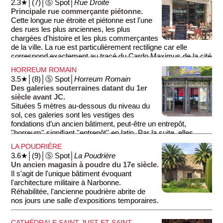
2.3★│(7)│Ⓢ Spot│
Rue Droite
archéologique. Pour une vue panoramique imprenable sur la
Principale rue commerçante piétonne.
ville et ses environs, grimpez au sommet du Donjon Gilles-
Cette longue rue étroite et piétonne est l'une
Aycelin.
des rues les plus anciennes, les plus
chargées d'histoire et les plus commerçantes
de la ville. La rue est particulièrement rectiligne car elle
correspond exactement au tracé du Cardo Maximus de la cité
antique (Narbo Martius), c'est-à-dire l'axe routier principal
HORREUM ROMAIN
nord-sud qui structurait les villes romaines.
3.5★│(8)│Ⓢ Spot│
Horreum Romain
Des galeries souterraines datant du 1er
siècle avant JC.
Situées 5 mètres au-dessous du niveau du
sol, ces galeries sont les vestiges des
fondations d’un ancien bâtiment, peut-être un entrepôt,
''horreum'' signifiant ''entrepôt'' en latin. Par la suite, elles
furent utilisées au cours des siècles comme caves
LA POUDRIÈRE
particulières. Elles furent classées en 1961 et ouvertes au
3.6★│(9)│Ⓢ Spot│
La Poudrière
public en 1976.
Un ancien magasin à poudre du 17e siècle.
Il s'agit de l'unique bâtiment évoquant
l'architecture militaire à Narbonne.
Réhabilitée, l'ancienne poudrière abrite de
nos jours une salle d'expositions temporaires.
CATHÉDRALE SAINT-JUST-ET-SAINT-