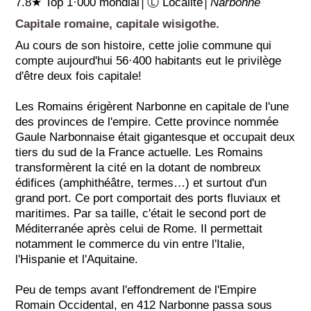
7.8★ Top 1·000 mondial│Ⓛ Localité│
Narbonne
Capitale romaine, capitale wisigothe.
Au cours de son histoire, cette jolie commune qui
compte aujourd'hui 56·400 habitants eut le privilège
d'être deux fois capitale!
Les Romains érigèrent Narbonne en capitale de l'une
des provinces de l'empire. Cette province nommée
Gaule Narbonnaise était gigantesque et occupait deux
tiers du sud de la France actuelle. Les Romains
transformèrent la cité en la dotant de nombreux
édifices (amphithéâtre, termes…) et surtout d'un
grand port. Ce port comportait des ports fluviaux et
maritimes. Par sa taille, c'était le second port de
Méditerranée après celui de Rome. Il permettait
notamment le commerce du vin entre l'Italie,
l'Hispanie et l'Aquitaine.
Peu de temps avant l'effondrement de l'Empire
Romain Occidental, en 412 Narbonne passa sous