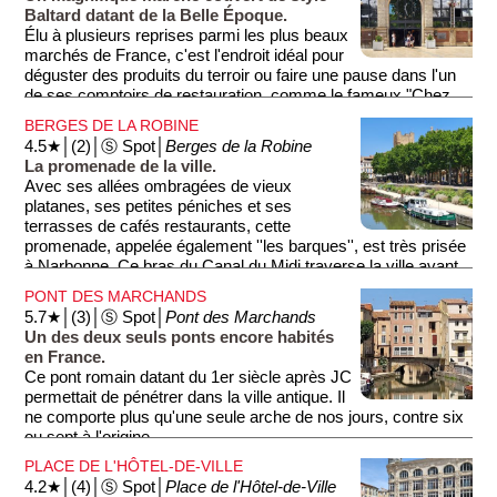
Baltard datant de la Belle Époque.
Élu à plusieurs reprises parmi les plus beaux
marchés de France, c'est l'endroit idéal pour
déguster des produits du terroir ou faire une pause dans l'un
de ses comptoirs de restauration, comme le fameux "Chez
Bébelle".
BERGES DE LA ROBINE
4.5★│(2)│Ⓢ Spot│
Berges de la Robine
La promenade de la ville.
Avec ses allées ombragées de vieux
platanes, ses petites péniches et ses
terrasses de cafés restaurants, cette
promenade, appelée également ''les barques'', est très prisée
à Narbonne. Ce bras du Canal du Midi traverse la ville avant
de rejoindre la Méditerranée, en passant par la garrigue, le
PONT DES MARCHANDS
vignoble et les étangs.
5.7★│(3)│Ⓢ Spot│
Pont des Marchands
Un des deux seuls ponts encore habités
en France.
Ce pont romain datant du 1er siècle après JC
permettait de pénétrer dans la ville antique. Il
ne comporte plus qu'une seule arche de nos jours, contre six
ou sept à l'origine.
PLACE DE L'HÔTEL-DE-VILLE
Lorsque vous empruntez la rue installée sur le pont (photo 2),
4.2★│(4)│Ⓢ Spot│
Place de l'Hôtel-de-Ville
vous ne vous rendez absolument pas compte que vous êtes