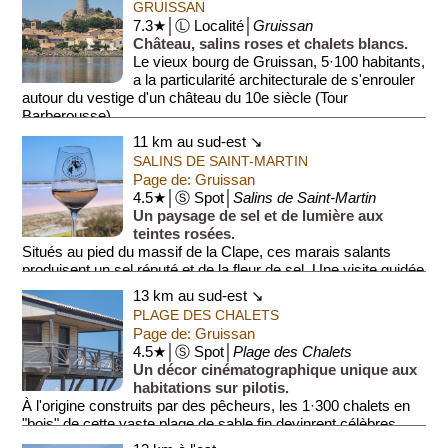
GRUISSAN
7.3★│Ⓛ Localité│
Gruissan
Château, salins roses et chalets blancs.
Le vieux bourg de Gruissan, 5·100 habitants,
a la particularité architecturale de s'enrouler
autour du vestige d'un château du 10e siècle (Tour
Barberousse)...
11 km au sud-est ↘
SALINS DE SAINT-MARTIN
Page de: Gruissan
4.5★│Ⓢ Spot│
Salins de Saint-Martin
Un paysage de sel et de lumière aux
teintes rosées.
Situés au pied du massif de la Clape, ces marais salants
produisent un sel réputé et de la fleur de sel. Une visite guidée
permet de découvrir l...
13 km au sud-est ↘
PLAGE DES CHALETS
Page de: Gruissan
4.5★│Ⓢ Spot│
Plage des Chalets
Un décor cinématographique unique aux
habitations sur pilotis.
À l'origine construits par des pêcheurs, les 1·300 chalets en
"bois" de cette vaste plage de sable fin devinrent célèbres
grâce au fi...