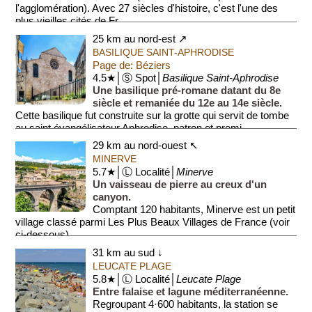
l'agglomération). Avec 27 siècles d'histoire, c'est l'une des
plus vieilles cités de Fr...
25 km au nord-est ↗
BASILIQUE SAINT-APHRODISE
Page de: Béziers
4.5★│Ⓢ Spot│
Basilique Saint-Aphrodise
Une basilique pré-romane datant du 8e
siècle et remaniée du 12e au 14e siècle.
Cette basilique fut construite sur la grotte qui servit de tombe
au saint évangélisateur Aphrodise, patron et premi...
29 km au nord-ouest ↖
MINERVE
5.7★│Ⓛ Localité│
Minerve
Un vaisseau de pierre au creux d'un
canyon.
Comptant 120 habitants, Minerve est un petit
village classé parmi Les Plus Beaux Villages de France (voir
ci-dessous).
31 km au sud ↓
Le village est construit sur...
LEUCATE PLAGE
5.8★│Ⓛ Localité│
Leucate Plage
Entre falaise et lagune méditerranéenne.
Regroupant 4·600 habitants, la station se