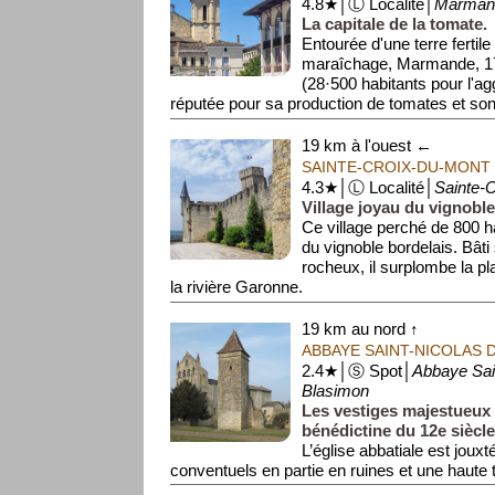
4.8★│Ⓛ Localité│
Marman
La capitale de la tomate.
Entourée d'une terre fertile
maraîchage, Marmande, 17
(28·500 habitants pour l'ag
réputée pour sa production de tomates et son
19 km à l'ouest ←
SAINTE-CROIX-DU-MONT
4.3★│Ⓛ Localité│
Sainte-
Village joyau du vignoble
Ce village perché de 800 h
du vignoble bordelais. Bâti
rocheux, il surplombe la pl
la rivière Garonne.
19 km au nord ↑
ABBAYE SAINT-NICOLAS 
2.4★│Ⓢ Spot│
Abbaye Sai
Blasimon
Les vestiges majestueux
bénédictine du 12e siècle
L’église abbatiale est joux
conventuels en partie en ruines et une haute 
L'abbatiale se caracté...