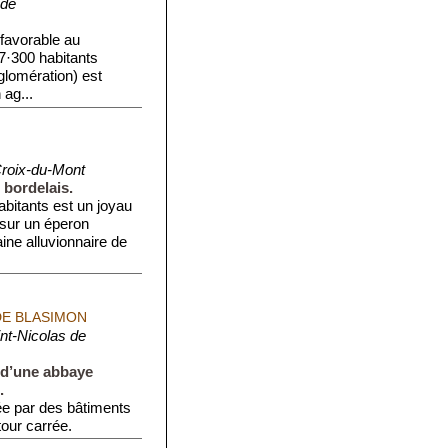
de
 favorable au
·300 habitants
glomération) est
 ag...
Croix-du-Mont
 bordelais.
abitants est un joyau
 sur un éperon
aine alluvionnaire de
DE BLASIMON
nt-Nicolas de
 d’une abbaye
.
tée par des bâtiments
tour carrée.