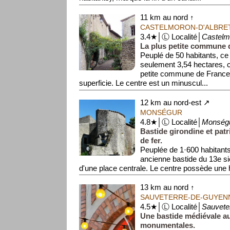
11 km au nord ↑
CASTELMORON-D'ALBRE
3.4★│Ⓛ Localité│
Castelm
La plus petite commune 
Peuplé de 50 habitants, ce
seulement 3,54 hectares, ce
petite commune de France
superficie. Le centre est un minuscul...
12 km au nord-est ↗
MONSÉGUR
4.8★│Ⓛ Localité│
Monség
Bastide girondine et patr
de fer.
Peuplée de 1·600 habitant
ancienne bastide du 13e si
d'une place centrale. Le centre possède une ha
13 km au nord ↑
SAUVETERRE-DE-GUYEN
4.5★│Ⓛ Localité│
Sauvete
Une bastide médiévale au
monumentales.