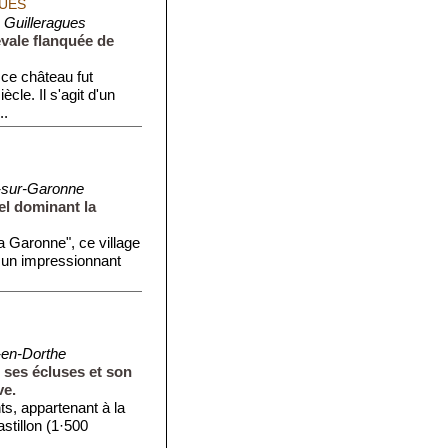
UES
 Guilleragues
vale flanquée de
 ce château fut
ècle. Il s'agit d'un
..
-sur-Garonne
el dominant la
 Garonne", ce village
r un impressionnant
-en-Dorthe
 ses écluses et son
ve.
ts, appartenant à la
tillon (1·500