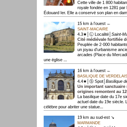
Cette ville de 1 800 habita
royale fondée en 1281 par l
Édouard Ier. Elle a conservé son plan en dami
15 km à l'ouest ←
SAINT-MACAIRE
4.3★│Ⓛ Localité│
Saint-M
Cité médiévale fortifiée 
Peuplée de 2·000 habitants
un joyau d'urbanisme anci
arcades (Place du Mercadio
une église ...
16 km à l'ouest ←
BASILIQUE DE VERDELAI
4.4★│Ⓢ Spot│
Basilique d
Un important sanctuaire 
origines remontent au 12e
La basilique date du 17e s
actuel date du 19e siècle. 
célèbre pour abriter une statue...
19 km au sud-est ↘
MARMANDE