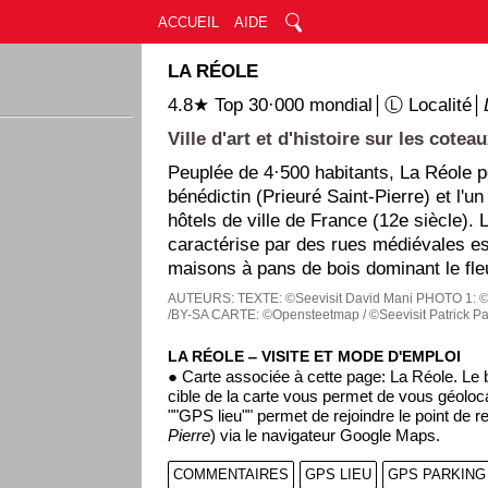
ACCUEIL
AIDE
LA RÉOLE
4.8★ Top 30·000 mondial│Ⓛ Localité│
Ville d'art et d'histoire sur les cote
Peuplée de 4·500 habitants, La Réole 
bénédictin (Prieuré Saint-Pierre) et l'u
hôtels de ville de France (12e siècle). 
caractérise par des rues médiévales e
maisons à pans de bois dominant le fle
AUTEURS:
TEXTE: ©Seevisit David Mani
PHOTO 1: ©
/BY-SA
CARTE: ©Opensteetmap / ©Seevisit Patrick P
LA RÉOLE ‒ VISITE ET MODE D'EMPLOI
● Carte associée à cette page: La Réole. Le
cible de la carte vous permet de vous géoloca
""GPS lieu"" permet de rejoindre le point de r
Pierre
) via le navigateur Google Maps.
COMMENTAIRES
GPS LIEU
GPS PARKING