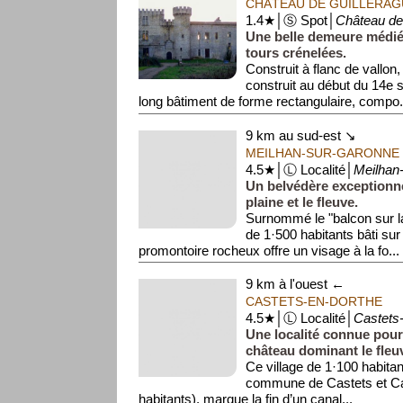
CHÂTEAU DE GUILLERAG
1.4★│Ⓢ Spot│
Château de
Une belle demeure médié
tours crénelées.
Construit à flanc de vallon,
construit au début du 14e si
long bâtiment de forme rectangulaire, compo.
9 km au sud-est ↘
MEILHAN-SUR-GARONNE
4.5★│Ⓛ Localité│
Meilhan
Un belvédère exceptionn
plaine et le fleuve.
Surnommé le "balcon sur la
de 1·500 habitants bâti su
promontoire rocheux offre un visage à la fo...
9 km à l'ouest ←
CASTETS-EN-DORTHE
4.5★│Ⓛ Localité│
Castets
Une localité connue pour
château dominant le fleu
Ce village de 1·100 habitan
commune de Castets et Cas
habitants), marque la fin d’un canal...