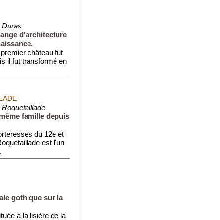
 Duras
ange d'architecture
naissance.
 premier château fut
s il fut transformé en
LADE
 Roquetaillade
 même famille depuis
orteresses du 12e et
oquetaillade est l'un
.
rale gothique sur la
uée à la lisière de la