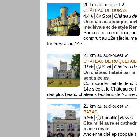
20 km au nord-est ↗
CHÂTEAU DE DURAS
4.4★│Ⓢ Spot│
Château de
Un château atypique, mél
médiévale et de style Re
Sur un éperon rocheux, un
construit au 12e siècle, mai
forteresse au 14e ...
21 km au sud-ouest ↙
CHÂTEAU DE ROQUETAIL
3.9★│Ⓢ Spot│
Château de
Un château habité par la
sept siècles.
Composé en fait de deux f
14e siècle, le Château de R
des plus beaux châteaux féodaux de Nouve..
21 km au sud-ouest ↙
BAZAS
5.9★│Ⓛ Localité│
Bazas
Cité millénaire et cathéd
place royale.
Ancienne cité épiscopale sit