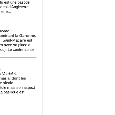
nts est une bastide
e roi d'Angleterre
er e...
acaire
dominant la Garonne.
, Saint-Macaire est
en avec sa place à
u). Le centre abrite
S
e Verdelais
marial dont les
 siècle.
iècle mais son aspect
La basilique est