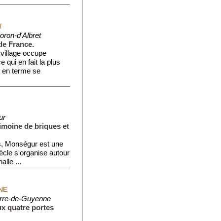
T
oron-d'Albret
de France.
 village occupe
 qui en fait la plus
 en terme se
ur
imoine de briques et
s, Monségur est une
ècle s'organise autour
lle ...
NE
rre-de-Guyenne
x quatre portes