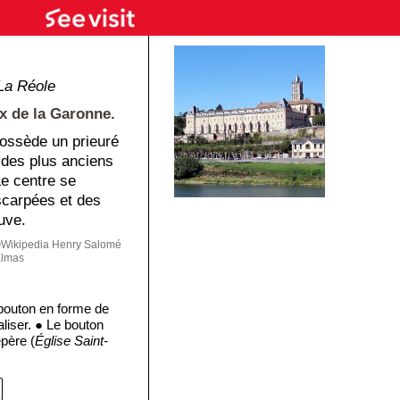
La Réole
aux de la Garonne.
possède un prieuré
n des plus anciens
Le centre se
scarpées et des
uve.
Wikipedia Henry Salomé
almas
 bouton en forme de
liser. ● Le bouton
epère (
Église Saint-