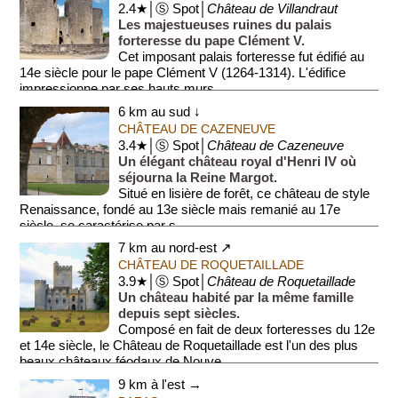
2.4★│Ⓢ Spot│
Château de Villandraut
Les majestueuses ruines du palais
forteresse du pape Clément V.
Cet imposant palais forteresse fut édifié au
14e siècle pour le pape Clément V (1264-1314). L'édifice
impressionne par ses hauts murs...
6 km au sud ↓
CHÂTEAU DE CAZENEUVE
3.4★│Ⓢ Spot│
Château de Cazeneuve
Un élégant château royal d'Henri IV où
séjourna la Reine Margot.
Situé en lisière de forêt, ce château de style
Renaissance, fondé au 13e siècle mais remanié au 17e
siècle, se caractérise par s...
7 km au nord-est ↗
CHÂTEAU DE ROQUETAILLADE
3.9★│Ⓢ Spot│
Château de Roquetaillade
Un château habité par la même famille
depuis sept siècles.
Composé en fait de deux forteresses du 12e
et 14e siècle, le Château de Roquetaillade est l'un des plus
beaux châteaux féodaux de Nouve...
9 km à l'est →