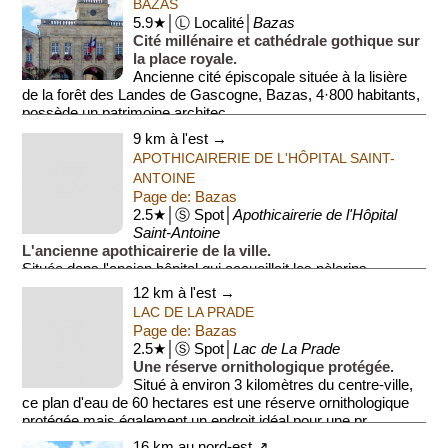
BAZAS
5.9★│Ⓛ Localité│
Bazas
Cité millénaire et cathédrale gothique sur
la place royale.
Ancienne cité épiscopale située à la lisière
de la forêt des Landes de Gascogne, Bazas, 4·800 habitants,
possède un patrimoine architec...
9 km à l'est →
APOTHICAIRERIE DE L'HÔPITAL SAINT-
ANTOINE
Page de: Bazas
2.5★│Ⓢ Spot│
Apothicairerie de l'Hôpital
Saint-Antoine
L'ancienne apothicairerie de la ville.
Située dans l'ancien hôpital qui accueillait les pèlerins,
l'apothicairerie renferme une magnifique collection préservée
12 km à l'est →
de faïences, de verreries et de pots à...
LAC DE LA PRADE
Page de: Bazas
2.5★│Ⓢ Spot│
Lac de La Prade
Une réserve ornithologique protégée.
Situé à environ 3 kilomètres du centre-ville,
ce plan d'eau de 60 hectares est une réserve ornithologique
protégée mais également un endroit idéal pour une pr...
16 km au nord-est ↗