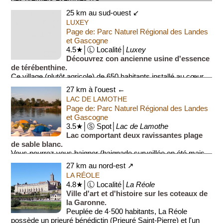
25 km au sud-ouest ↙
LUXEY
Page de: Parc Naturel Régional des Landes
et Gascogne
4.5★│Ⓛ Localité│
Luxey
Découvrez con ancienne usine d'essence
de térébenthine.
Ce village (plutôt agricole) de 650 habitants installé au cœur
d'un grand parc naturel (Parc des Landes et Gascogne) fut
27 km à l'ouest ←
occupé dès l'époqu...
LAC DE LAMOTHE
Page de: Parc Naturel Régional des Landes
et Gascogne
3.5★│Ⓢ Spot│
Lac de Lamothe
Lac comportant deux ravissantes plage
de sable blanc.
Vous pourrez vous baigner (baignade surveillée en été mais
vous aurez également la possibilité de louer des équipements
27 km au nord-est ↗
sut place pour pratiquer...
LA RÉOLE
4.8★│Ⓛ Localité│
La Réole
Ville d'art et d'histoire sur les coteaux de
la Garonne.
Peuplée de 4·500 habitants, La Réole
possède un prieuré bénédictin (Prieuré Saint-Pierre) et l'un