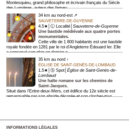
Montesquieu, grand philosophe et écrivain français du Siècle
des Lumières, auteur des fameu...
34 km au nord-est ↗
SAUVETERRE-DE-GUYENNE
4.5★│Ⓛ Localité│
Sauveterre-de-Guyenne
Une bastide médiévale aux quatre portes
monumentales.
Cette ville de 1 800 habitants est une bastide
royale fondée en 1281 par le roi d'Angleterre Édouard Ier. Elle
a conservé son plan en damier e...
35 km au nord ↑
ÉGLISE DE SAINT-GENÈS-DE-LOMBAUD
1.5★│Ⓢ Spot│
Église de Saint-Genès-de-
Lombaud
Une halte romane sur les chemins de
Saint-Jacques.
Situé dans l'Entre-deux-Mers, cet édifice du 12e siècle est
remarquable par son abside décorée et son clocher-mur.
L'église possède une collection ...
INFORMATIONS LÉGALES