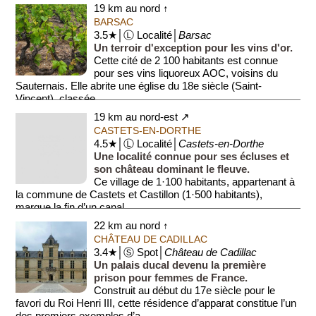
19 km au nord ↑
BARSAC
3.5★│Ⓛ Localité│
Barsac
Un terroir d'exception pour les vins d'or.
Cette cité de 2 100 habitants est connue
pour ses vins liquoreux AOC, voisins du
Sauternais. Elle abrite une église du 18e siècle (Saint-
Vincent), classée ...
19 km au nord-est ↗
CASTETS-EN-DORTHE
4.5★│Ⓛ Localité│
Castets-en-Dorthe
Une localité connue pour ses écluses et
son château dominant le fleuve.
Ce village de 1·100 habitants, appartenant à
la commune de Castets et Castillon (1·500 habitants),
marque la fin d’un canal...
22 km au nord ↑
CHÂTEAU DE CADILLAC
3.4★│Ⓢ Spot│
Château de Cadillac
Un palais ducal devenu la première
prison pour femmes de France.
Construit au début du 17e siècle pour le
favori du Roi Henri III, cette résidence d’apparat constitue l’un
des premiers exemples d’a...