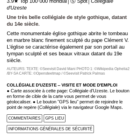
3.9★ Top 100·000 mondial│Ⓢ Spot│
Collégiale
d'Uzeste
Une très belle collégiale de style gothique, datant
du 14e siècle.
Cette monumentale église gothique abrite le tombeau
en marbre blanc finement sculpté du pape Clément V.
L'église se caractérise également par son portail au
tympan sculpté et ses beaux vitraux datant du 19e
siècle.
AUTEURS:
TEXTE: ©Seevisit David Mani
PHOTO 1: ©Wikipedia Ophelia2
/BY-SA
CARTE: ©Opensteetmap / ©Seevisit Patrick Palmas
COLLÉGIALE D'UZESTE ‒ VISITE ET MODE D'EMPLOI
● Carte associée à cette page: Collégiale d'Uzeste. Le bouton
en forme de cible de la carte vous permet de vous
géolocaliser. ● Le bouton "GPS lieu" permet de rejoindre le
point de repère (
Collégiale
) via le navigateur Google Maps.
COMMENTAIRES
GPS LIEU
INFORMATIONS GÉNÉRALES DE SÉCURITÉ