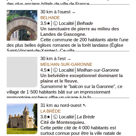
des plus anciens hôtels de ville de France ...
30 km à l'ouest ←
BELHADE
3.5★│Ⓛ Localité│
Belhade
Un sanctuaire de pierre au milieu des
Landes de Gascogne.
Cette commune de 200 habitants abrite l'une
des plus belles églises romanes de la forêt landaise (Église
Saint-Vincent-de-Xaintes). Ce villa...
30 km à l'est →
MEILHAN-SUR-GARONNE
4.5★│Ⓛ Localité│
Meilhan-sur-Garonne
Un belvédère exceptionnel dominant la
plaine et le fleuve.
Surnommé le "balcon sur la Garonne", ce
village de 1·500 habitants bâti sur un impressionnant
promontoire rocheux offre un visage à la fo...
31 km au nord-ouest ↖
LA BRÈDE
3.8★│Ⓛ Localité│
La Brède
Cité de Montesquieu.
Cette petite cité de 4·000 habitants est
surtout connue pour être la ville natale de