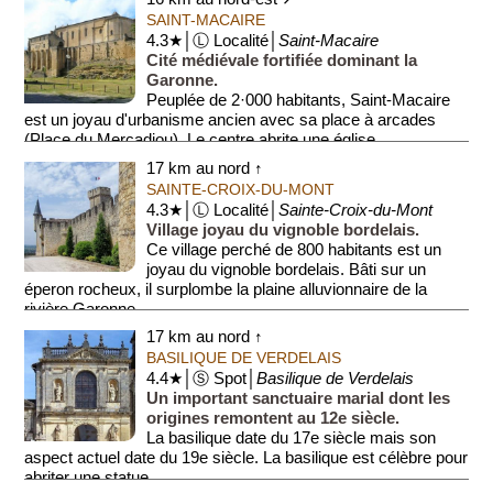
SAINT-MACAIRE
4.3★│Ⓛ Localité│
Saint-Macaire
Cité médiévale fortifiée dominant la
Garonne.
Peuplée de 2·000 habitants, Saint-Macaire
est un joyau d'urbanisme ancien avec sa place à arcades
(Place du Mercadiou). Le centre abrite une église ...
17 km au nord ↑
SAINTE-CROIX-DU-MONT
4.3★│Ⓛ Localité│
Sainte-Croix-du-Mont
Village joyau du vignoble bordelais.
Ce village perché de 800 habitants est un
joyau du vignoble bordelais. Bâti sur un
éperon rocheux, il surplombe la plaine alluvionnaire de la
rivière Garonne.
17 km au nord ↑
BASILIQUE DE VERDELAIS
4.4★│Ⓢ Spot│
Basilique de Verdelais
Un important sanctuaire marial dont les
origines remontent au 12e siècle.
La basilique date du 17e siècle mais son
aspect actuel date du 19e siècle. La basilique est célèbre pour
abriter une statue...