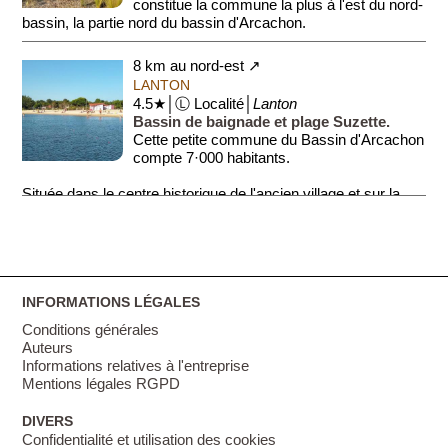
constitue la commune la plus à l'est du nord-
bassin, la partie nord du bassin d'Arcachon.
La commune est couverte par de nombreux lacs et ...
8 km au nord-est ↗
LANTON
4.5★│Ⓛ Localité│
Lanton
Bassin de baignade et plage Suzette.
Cette petite commune du Bassin d'Arcachon
compte 7·000 habitants.
Située dans le centre historique de l'ancien village et sur la
voie littorale du Chemin ...
INFORMATIONS LÉGALES
Conditions générales
Auteurs
Informations relatives à l'entreprise
Mentions légales RGPD
DIVERS
Confidentialité et utilisation des cookies