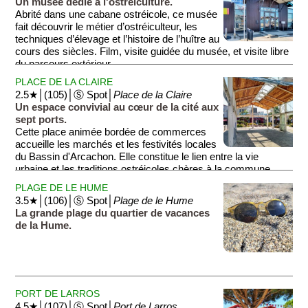
Un musée dédié à l'ostréiculture.
Abrité dans une cabane ostréicole, ce musée
fait découvrir le métier d’ostréiculteur, les
techniques d’élevage et l’histoire de l’huître au
cours des siècles. Film, visite guidée du musée, et visite libre
du parcours extérieur.
PLACE DE LA CLAIRE
2.5★│(105)│Ⓢ Spot│
Place de la Claire
Un espace convivial au cœur de la cité aux
sept ports.
Cette place animée bordée de commerces
accueille les marchés et les festivités locales
du Bassin d'Arcachon. Elle constitue le lien entre la vie
urbaine et les traditions ostréicoles chères à la commune.
PLAGE DE LE HUME
3.5★│(106)│Ⓢ Spot│
Plage de le Hume
La grande plage du quartier de vacances
de la Hume.
PORT DE LARROS
4.5★│(107)│Ⓢ Spot│
Port de Larros