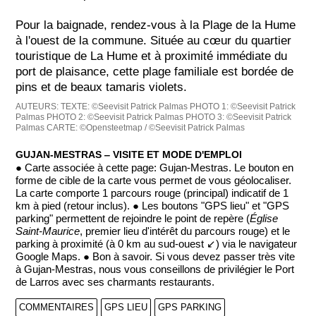
Pour la baignade, rendez-vous à la Plage de la Hume
à l'ouest de la commune. Située au cœur du quartier
touristique de La Hume et à proximité immédiate du
port de plaisance, cette plage familiale est bordée de
pins et de beaux tamaris violets.
AUTEURS:
TEXTE: ©Seevisit Patrick Palmas
PHOTO 1: ©Seevisit Patrick
Palmas
PHOTO 2: ©Seevisit Patrick Palmas
PHOTO 3: ©Seevisit Patrick
Palmas
CARTE: ©Opensteetmap / ©Seevisit Patrick Palmas
GUJAN-MESTRAS ‒ VISITE ET MODE D'EMPLOI
● Carte associée à cette page: Gujan-Mestras. Le bouton en
forme de cible de la carte vous permet de vous géolocaliser.
La carte comporte 1 parcours rouge (principal) indicatif de 1
km à pied (retour inclus). ● Les boutons "GPS lieu" et "GPS
parking" permettent de rejoindre le point de repère (
Église
Saint-Maurice
, premier lieu d'intérêt du parcours rouge) et le
parking à proximité (à 0 km au sud-ouest ↙) via le navigateur
Google Maps. ● Bon à savoir. Si vous devez passer très vite
à Gujan-Mestras, nous vous conseillons de privilégier le Port
de Larros avec ses charmants restaurants.
COMMENTAIRES
GPS LIEU
GPS PARKING