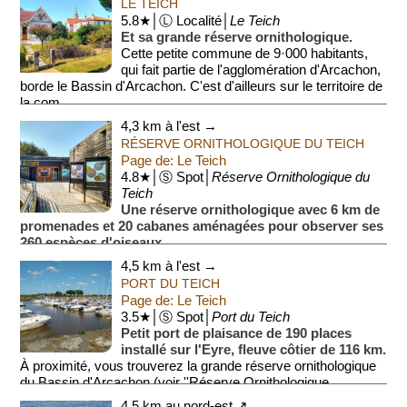
LE TEICH
5.8★│Ⓛ Localité│
Le Teich
Et sa grande réserve ornithologique.
Cette petite commune de 9·000 habitants,
qui fait partie de l'agglomération d'Arcachon,
borde le Bassin d'Arcachon. C'est d'ailleurs sur le territoire de
la com...
4,3 km à l'est →
RÉSERVE ORNITHOLOGIQUE DU TEICH
Page de: Le Teich
4.8★│Ⓢ Spot│
Réserve Ornithologique du
Teich
Une réserve ornithologique avec 6 km de
promenades et 20 cabanes aménagées pour observer ses
260 espèces d'oiseaux.
Elle fut créée en 1960 dans le but de protéger les oiseaux
4,5 km à l'est →
migrateurs.
PORT DU TEICH
Page de: Le Teich
3.5★│Ⓢ Spot│
Port du Teich
Petit port de plaisance de 190 places
installé sur l'Eyre, fleuve côtier de 116 km.
À proximité, vous trouverez la grande réserve ornithologique
du Bassin d'Arcachon (voir ''Réserve Ornithologique...
4,5 km au nord-est ↗