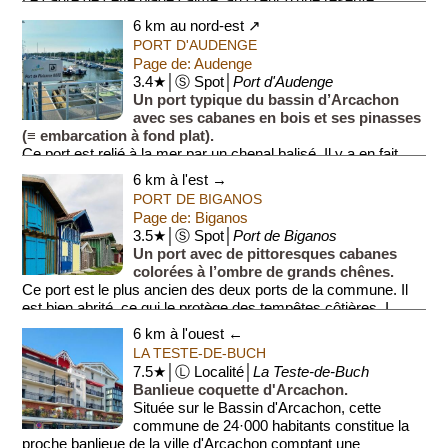
Le cadre de cette plage calme, au cœur d'une réserve
naturelle, est très agréable, mais la baignade y est s...
6 km au nord-est ↗
PORT D'AUDENGE
Page de: Audenge
3.4★│Ⓢ Spot│
Port d'Audenge
Un port typique du bassin d’Arcachon
avec ses cabanes en bois et ses pinasses
(≡ embarcation à fond plat).
Ce port est relié à la mer par un chenal balisé. Il y a en fait
deux ports: un port os...
6 km à l'est →
PORT DE BIGANOS
Page de: Biganos
3.5★│Ⓢ Spot│
Port de Biganos
Un port avec de pittoresques cabanes
colorées à l’ombre de grands chênes.
Ce port est le plus ancien des deux ports de la commune. Il
est bien abrité, ce qui le protège des tempêtes côtières. I...
6 km à l'ouest ←
LA TESTE-DE-BUCH
7.5★│Ⓛ Localité│
La Teste-de-Buch
Banlieue coquette d'Arcachon.
Située sur le Bassin d'Arcachon, cette
commune de 24·000 habitants constitue la
proche banlieue de la ville d'Arcachon comptant une