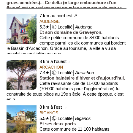
grues cendrées)... Ce delta (≡ large embouchure d'un
fleuve) est un ravissement pour les amoureux de nature
sauvage.
7 km au nord-est ↗
Voir éga...
AUDENGE
5.3★│Ⓛ Localité│
Audenge
Et son domaine de Graveyron.
Cette petite commune de 8·000 habitants
compte parmi les dix communes qui bordent
le Bassin d'Arcachon. Grâce au tourisme, la ville a vu sa
population multipliée par qua...
8 km à l'ouest ←
ARCACHON
7.4★│Ⓛ Localité│
Arcachon
Station balnéaire d'hiver et d'aujourd'hui.
Cette ravissante cité de 11·000 habitants
(70·000 habitants pour l'agglomération) fut
construite de toute pièce au 19e siècle. À cette époque, c'est
en h...
8 km à l'est →
BIGANOS
5.5★│Ⓛ Localité│
Biganos
Et ses deux ports.
Cette commune de 11·100 habitants