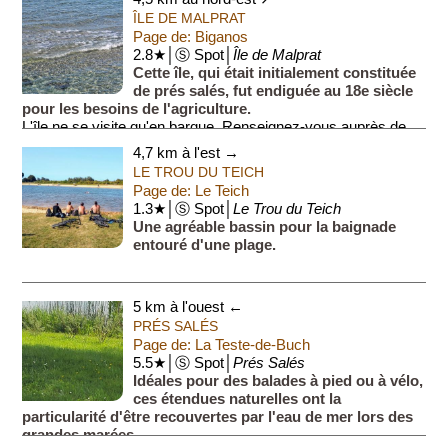
ÎLE DE MALPRAT
Page de: Biganos
2.8★│Ⓢ Spot│
Île de Malprat
Cette île, qui était initialement constituée
de prés salés, fut endiguée au 18e siècle
pour les besoins de l'agriculture.
L'île ne se visite qu'en barque. Renseignez-vous auprès de
l'office d...
4,7 km à l'est →
LE TROU DU TEICH
Page de: Le Teich
1.3★│Ⓢ Spot│
Le Trou du Teich
Une agréable bassin pour la baignade
entouré d'une plage.
5 km à l'ouest ←
PRÉS SALÉS
Page de: La Teste-de-Buch
5.5★│Ⓢ Spot│
Prés Salés
Idéales pour des balades à pied ou à vélo,
ces étendues naturelles ont la
particularité d'être recouvertes par l'eau de mer lors des
grandes marées.