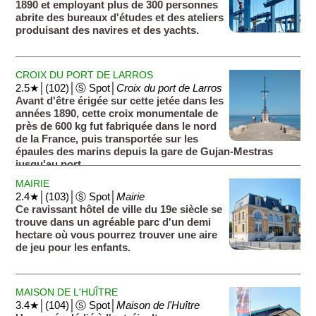
1890 et employant plus de 300 personnes
abrite des bureaux d'études et des ateliers
produisant des navires et des yachts.
CROIX DU PORT DE LARROS
2.5★│(102)│Ⓢ Spot│
Croix du port de Larros
Avant d'être érigée sur cette jetée dans les
années 1890, cette croix monumentale de
près de 600 kg fut fabriquée dans le nord
de la France, puis transportée sur les
épaules des marins depuis la gare de Gujan-Mestras
jusqu'au port.
MAIRIE
2.4★│(103)│Ⓢ Spot│
Mairie
Ce ravissant hôtel de ville du 19e siècle se
trouve dans un agréable parc d'un demi
hectare où vous pourrez trouver une aire
de jeu pour les enfants.
MAISON DE L'HUÎTRE
3.4★│(104)│Ⓢ Spot│
Maison de l'Huître