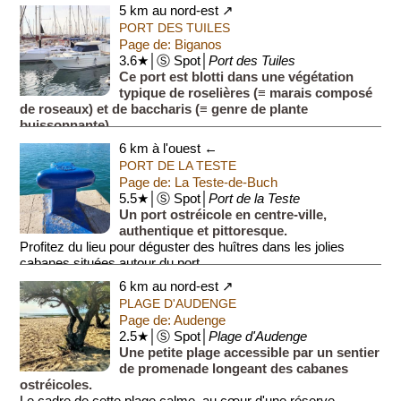
Dans les années 1970, les prés salés fure...
5 km au nord-est ↗
PORT DES TUILES
Page de: Biganos
3.6★│Ⓢ Spot│
Port des Tuiles
Ce port est blotti dans une végétation
typique de roselières (≡ marais composé
de roseaux) et de baccharis (≡ genre de plante
buissonnante).
Ce port, plus petit que le port de Biganos, serva...
6 km à l'ouest ←
PORT DE LA TESTE
Page de: La Teste-de-Buch
5.5★│Ⓢ Spot│
Port de la Teste
Un port ostréicole en centre-ville,
authentique et pittoresque.
Profitez du lieu pour déguster des huîtres dans les jolies
cabanes situées autour du port.
6 km au nord-est ↗
PLAGE D'AUDENGE
Page de: Audenge
2.5★│Ⓢ Spot│
Plage d'Audenge
Une petite plage accessible par un sentier
de promenade longeant des cabanes
ostréicoles.