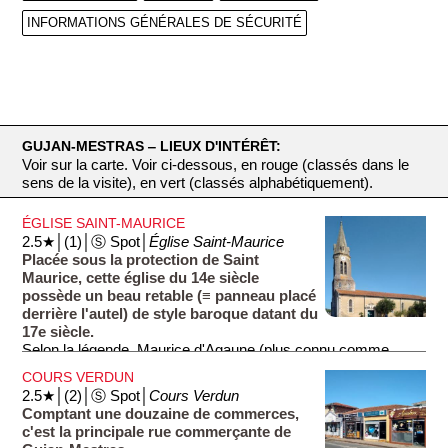
INFORMATIONS GÉNÉRALES DE SÉCURITÉ
GUJAN-MESTRAS ‒ LIEUX D'INTÉRÊT:
Voir sur la carte. Voir ci-dessous, en rouge (classés dans le
sens de la visite), en vert (classés alphabétiquement).
ÉGLISE SAINT-MAURICE
2.5★│(1)│Ⓢ Spot│
Église Saint-Maurice
Placée sous la protection de Saint
Maurice, cette église du 14e siècle
possède un beau retable (≡ panneau placé
derrière l'autel) de style baroque datant du
17e siècle.
Selon la légende, Maurice d'Agaune (plus connu comme
Saint Maurice) aurait été exécuté par les Romains au 3e
COURS VERDUN
siècle pour avoir refusé de renier sa foi chrétienne.
2.5★│(2)│Ⓢ Spot│
Cours Verdun
Comptant une douzaine de commerces,
c'est la principale rue commerçante de