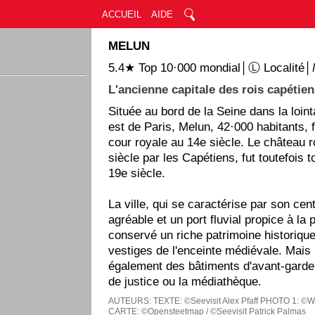
ACCUEIL
AIDE
MELUN
5.4★ Top 10·000 mondial│Ⓛ Localité│
L'ancienne capitale des rois capétien
Située au bord de la Seine dans la loin
est de Paris, Melun, 42·000 habitants, f
cour royale au 14e siècle. Le château r
siècle par les Capétiens, fut toutefois 
19e siècle.
La ville, qui se caractérise par son cen
agréable et un port fluvial propice à la
conservé un riche patrimoine historique
vestiges de l'enceinte médiévale. Mai
également des bâtiments d'avant-garde
de justice ou la médiathèque.
AUTEURS:
TEXTE: ©Seevisit Alex Pfaff
PHOTO 1: ©Wi
CARTE: ©Opensteetmap / ©Seevisit Patrick Palmas