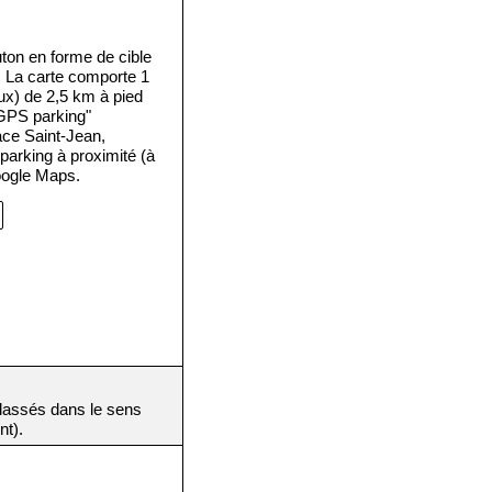
ton en forme de cible
. La carte comporte 1
aux) de 2,5 km à pied
"GPS parking"
lace Saint-Jean,
 parking à proximité (à
oogle Maps.
(classés dans le sens
nt).