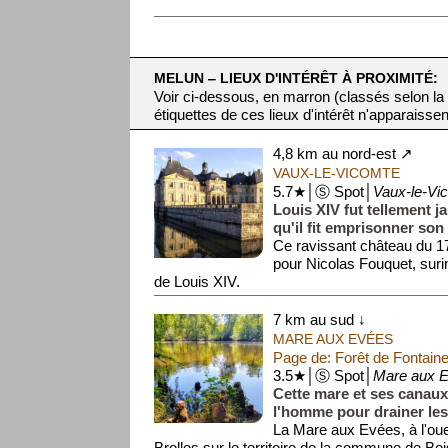
MELUN ‒ LIEUX D'INTÉRÊT À PROXIMITÉ:
Voir ci-dessous, en marron (classés selon la
étiquettes de ces lieux d'intérêt n'apparaissen
4,8 km au nord-est ↗
VAUX-LE-VICOMTE
5.7★│Ⓢ Spot│
Vaux-le-Vi
Louis XIV fut tellement j
qu'il fit emprisonner son 
Ce ravissant château du 17e
pour Nicolas Fouquet, suri
de Louis XIV.
...
7 km au sud ↓
MARE AUX EVÉES
Page de: Forêt de Fontain
3.5★│Ⓢ Spot│
Mare aux 
Cette mare et ses canaux
l'homme pour drainer le
La Mare aux Evées, à l'oues
Brolles sur le territoire de la commune de Boi