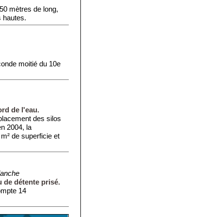
 50 mètres de long,
 hautes.
.
econde moitié du 10e
d de l'eau.
mplacement des silos
n 2004, la
m² de superficie et
Blanche
u de détente prisé.
compte 14