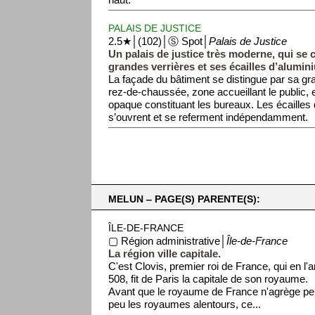
haut.
PALAIS DE JUSTICE
2.5★│(102)│Ⓢ Spot│
Palais de Justice
Un palais de justice très moderne, qui se 
grandes verrières et ses écailles d’alumin
La façade du bâtiment se distingue par sa gra
rez-de-chaussée, zone accueillant le public, 
opaque constituant les bureaux. Les écaille
s’ouvrent et se referment indépendamment.
MELUN ‒ PAGE(S) PARENTE(S):
ÎLE-DE-FRANCE
▢ Région administrative│
Île-de-France
La région ville capitale.
C'est Clovis, premier roi de France, qui en l'a
508, fit de Paris la capitale de son royaume.
Avant que le royaume de France n'agrège pe
peu les royaumes alentours, ce...