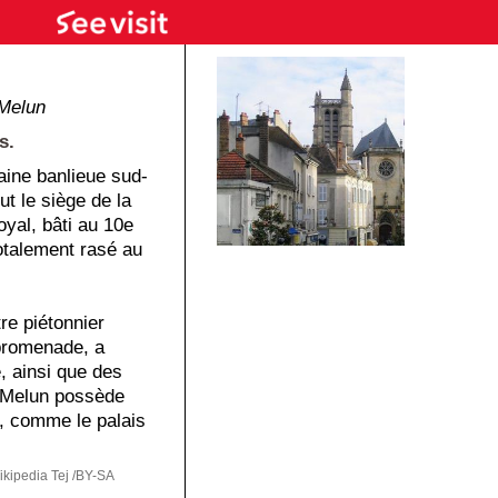
Melun
s.
taine banlieue sud-
ut le siège de la
oyal, bâti au 10e
totalement rasé au
tre piétonnier
 promenade, a
, ainsi que des
s Melun possède
, comme le palais
kipedia Tej /BY-SA