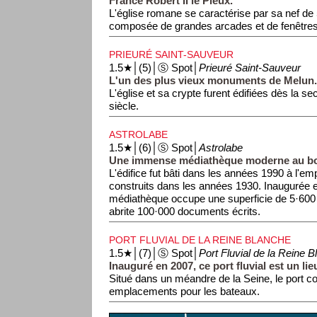
France Robert II le Pieux.
L'église romane se caractérise par sa nef de
composée de grandes arcades et de fenêtres
PRIEURÉ SAINT-SAUVEUR
1.5★│(5)│Ⓢ Spot│
Prieuré Saint-Sauveur
L'un des plus vieux monuments de Melun
L'église et sa crypte furent édifiées dès la s
siècle.
ASTROLABE
1.5★│(6)│Ⓢ Spot│
Astrolabe
Une immense médiathèque moderne au bor
L'édifice fut bâti dans les années 1990 à l'e
construits dans les années 1930. Inaugurée e
médiathèque occupe une superficie de 5·600 
abrite 100·000 documents écrits.
PORT FLUVIAL DE LA REINE BLANCHE
1.5★│(7)│Ⓢ Spot│
Port Fluvial de la Reine 
Inauguré en 2007, ce port fluvial est un lie
Situé dans un méandre de la Seine, le port 
emplacements pour les bateaux.