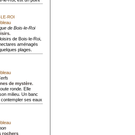
-LE-ROI
ebleau
que de Bois-le-Roi
isirs.
oisirs de Bois-le-Roi,
 hectares aménagés
quelques plages.
ebleau
erfs
ines de mystère.
oute ronde. Elle
 son milieu. Un banc
e contempler ses eaux
ebleau
non
s rochers