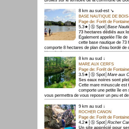
d'e...
8 km au sud-est ↘
BASE NAUTIQUE DE BOIS
Page de: Forêt de Fontain
5.3★│Ⓢ Spot│
Base Nauti
73 hectares dédiés aux lo
Également appelée l'île de l
cette base nautique de 73
comporte 8 hectares de plan d'eau bordé de 
L'accès à...
8 km au sud ↓
MARE AUX CERFS
Page de: Forêt de Fontain
3.5★│Ⓢ Spot│
Mare aux C
Ses eaux noires sont ple
Cette mare minuscule est t
comporte une petite île en
vous permettra de vous reposer un peu et d
au...
9 km au sud ↓
ROCHER CANON
Page de: Forêt de Fontain
4.2★│Ⓢ Spot│
Rocher Ca
Un site apprécié pour se