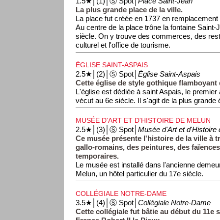
1.5★│(1)│Ⓢ Spot│
Place Saint-Jean
La plus grande place de la ville.
La place fut créée en 1737 en remplacement d'
Au centre de la place trône la fontaine Saint-
siècle. On y trouve des commerces, des res
culturel et l'office de tourisme.
ÉGLISE SAINT-ASPAIS
2.5★│(2)│Ⓢ Spot│
Église Saint-Aspais
Cette église de style gothique flamboyant 
L'église est dédiée à saint Aspais, le premier
vécut au 6e siècle. Il s'agit de la plus grande é
MUSÉE D'ART ET D'HISTOIRE DE MELUN
2.5★│(3)│Ⓢ Spot│
Musée d'Art et d'Histoire
Ce musée présente l'histoire de la ville à 
gallo-romains, des peintures, des faïences
temporaires.
Le musée est installé dans l'ancienne deme
Melun, un hôtel particulier du 17e siècle.
COLLÉGIALE NOTRE-DAME
3.5★│(4)│Ⓢ Spot│
Collégiale Notre-Dame
Cette collégiale fut bâtie au début du 11e s