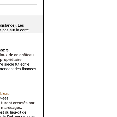
 distance). Les
t pas sur la carte.
comte
aloux de ce château
propriétaire.
 siècle fut édifié
ntendant des finances
ebleau
Evées
 furent creusés par
s marécages.
t du lieu-dit de
s-le-Roi, est un point