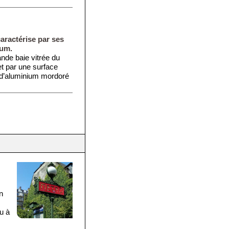
caractérise par ses
ium.
nde baie vitrée du
et par une surface
s d’aluminium mordoré
n
u à