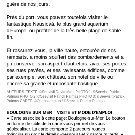
guère de nos jours.
Près du port, vous pouvez toutefois visiter le
fantastique Nausicaá, le plus grand aquarium
d'Europe, ou profiter de la très belle plage de sable
fin.
Et rassurez-vous, la ville haute, entourée de ses
remparts, a moins souffert des bombardements et a
pu conserver son aspect d'autrefois, avec ses portes,
ses rues pavées, et ses ravissants édifices, comme
par exemple, son château, son hôtel de ville ou
encore sa grande et imposante basilique.
AUTEURS:
TEXTE: ©Seevisit David Mani
PHOTO 1: ©Seevisit Patrick
Palmas
PHOTO 2: ©Seevisit Patrick Palmas
PHOTO 3: ©Seevisit Patrick
Palmas
CARTE: ©Opensteetmap / ©Seevisit Patrick Palmas
BOULOGNE-SUR-MER ‒ VISITE ET MODE D'EMPLOI
● Carte associée à cette page: Boulogne-sur-Mer. Le bouton
en forme de cible de la carte vous permet de vous
géolocaliser. La carte comporte 2 parcours rouges
(principaux) (voir le détail ci-dessous) et 2 parcours verts. ●