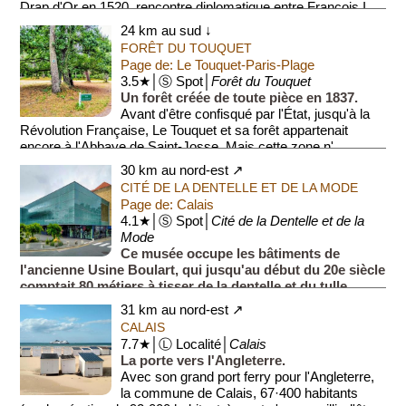
Drap d'Or en 1520, rencontre diplomatique entre François I...
24 km au sud ↓
FORÊT DU TOUQUET
Page de: Le Touquet-Paris-Plage
3.5★│Ⓢ Spot│
Forêt du Touquet
Un forêt créée de toute pièce en 1837.
Avant d'être confisqué par l'État, jusqu'à la
Révolution Française, Le Touquet et sa forêt appartenait
encore à l'Abbaye de Saint-Josse. Mais cette zone n'...
30 km au nord-est ↗
CITÉ DE LA DENTELLE ET DE LA MODE
Page de: Calais
4.1★│Ⓢ Spot│
Cité de la Dentelle et de la
Mode
Ce musée occupe les bâtiments de
l'ancienne Usine Boulart, qui jusqu'au début du 20e siècle
comptait 80 métiers à tisser de la dentelle et du tulle.
L'accueil du musée se fait toutefois dans u...
31 km au nord-est ↗
CALAIS
7.7★│Ⓛ Localité│
Calais
La porte vers l'Angleterre.
Avec son grand port ferry pour l'Angleterre,
la commune de Calais, 67·400 habitants