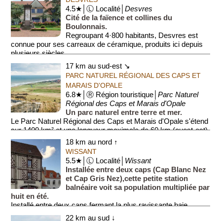
4.5★│Ⓛ Localité│
Desvres
Cité de la faïence et collines du
Boulonnais.
Regroupant 4·800 habitants, Desvres est
connue pour ses carreaux de céramique, produits ici depuis
plusieurs siècles.
17 km au sud-est ↘
Le centre abrite un musé...
PARC NATUREL RÉGIONAL DES CAPS ET
MARAIS D'OPALE
6.8★│Ⓡ Région touristique│
Parc Naturel
Régional des Caps et Marais d'Opale
Un parc naturel entre terre et mer.
Le Parc Naturel Régional des Caps et Marais d'Opale s'étend
sur 1400 km² et une longueur maximale de 60 km (ouest-est).
Il offre une diversité de paysages allant ...
18 km au nord ↑
WISSANT
5.5★│Ⓛ Localité│
Wissant
Installée entre deux caps (Cap Blanc Nez
et Cap Gris Nez),cette petite station
balnéaire voit sa population multipliée par
huit en été.
Installé entre deux caps fermant la plus ravissante baie ...
22 km au sud ↓