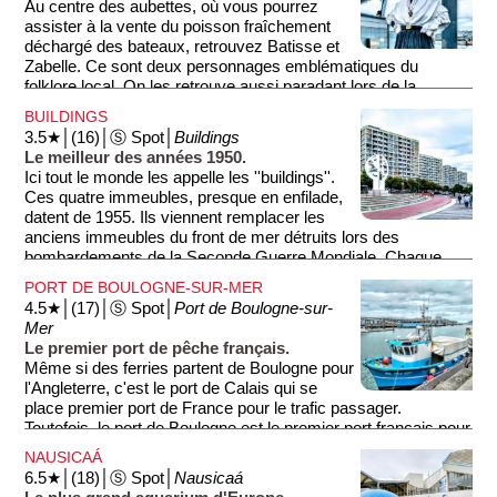
Au centre des aubettes, où vous pourrez
assister à la vente du poisson fraîchement
déchargé des bateaux, retrouvez Batisse et
Zabelle. Ce sont deux personnages emblématiques du
folklore local. On les retrouve aussi paradant lors de la
Cavalcade. Batisse est vêtu de son habit de pêcheur tandis
BUILDINGS
que sa femme Zabelle est vêtue de son plus bel habit.
3.5★│(16)│Ⓢ Spot│
Buildings
Le meilleur des années 1950.
Ici tout le monde les appelle les ''buildings''.
Ces quatre immeubles, presque en enfilade,
datent de 1955. Ils viennent remplacer les
anciens immeubles du front de mer détruits lors des
bombardements de la Seconde Guerre Mondiale. Chaque
immeuble, qui comporte environ 200 logements, est construit
PORT DE BOULOGNE-SUR-MER
de la même façon: 12 poteaux en façade et 4 poteaux en
4.5★│(17)│Ⓢ Spot│
Port de Boulogne-sur-
largeur. Les ''buildings'' sont le symbole de la reconstruction
Mer
de Boulogne et, pour l'époque, les logements étaient
Le premier port de pêche français.
modernes et confortables! Mais, on ne va pas se mentir,
Même si des ferries partent de Boulogne pour
l'architecture ''cage à lapins'', n'est pas ce que les années
l'Angleterre, c'est le port de Calais qui se
1950 nous ont laissé de mieux. Les heureux habitants des
place premier port de France pour le trafic passager.
immeubles, eux, ont beaucoup de chance: depuis leurs
Toutefois, le port de Boulogne est le premier port français pour
fenêtres, ils ne voient pas les buildings... :-)
la pêche. 50·000 tonnes de poissons sont débarquées
NAUSICAÁ
chaque année. Le port de Boulogne est toujours utilisé pour
6.5★│(18)│Ⓢ Spot│
Nausicaá
l'industrie, mais son activité s'est beaucoup réduite depuis la