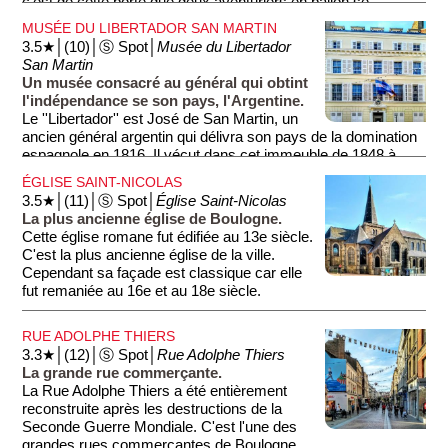
c'est de cette porte que deux aventuriers en ballon se
lancèrent pour leur traversée de la Manche.
MUSÉE DU LIBERTADOR SAN MARTIN
Malheureusement, ils s'écrasèrent à 6 km de là, et ne
3.5★│(10)│Ⓢ Spot│
Musée du Libertador
rejoignirent jamais l'Angleterre.
San Martin
Un musée consacré au général qui obtint
l'indépendance se son pays, l'Argentine.
Le ''Libertador'' est José de San Martin, un
ancien général argentin qui délivra son pays de la domination
espagnole en 1816. Il vécut dans cet immeuble de 1848 à
1850. Aujourd'hui, l'immeuble accueille un musée qui raconte
ÉGLISE SAINT-NICOLAS
l'histoire du général.
3.5★│(11)│Ⓢ Spot│
Église Saint-Nicolas
La plus ancienne église de Boulogne.
Cette église romane fut édifiée au 13e siècle.
C'est la plus ancienne église de la ville.
Cependant sa façade est classique car elle
fut remaniée au 16e et au 18e siècle.
RUE ADOLPHE THIERS
3.3★│(12)│Ⓢ Spot│
Rue Adolphe Thiers
La grande rue commerçante.
La Rue Adolphe Thiers a été entièrement
reconstruite après les destructions de la
Seconde Guerre Mondiale. C'est l'une des
grandes rues commerçantes de Boulogne.