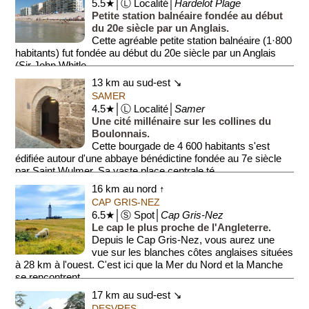
5.5★│Ⓛ Localité│
Hardelot Plage
Petite station balnéaire fondée au début
du 20e siècle par un Anglais.
Cette agréable petite station balnéaire (1·800
habitants) fut fondée au début du 20e siècle par un Anglais
(Sir John Whitle...
13 km au sud-est ↘
SAMER
4.5★│Ⓛ Localité│
Samer
Une cité millénaire sur les collines du
Boulonnais.
Cette bourgade de 4 600 habitants s'est
édifiée autour d'une abbaye bénédictine fondée au 7e siècle
par Saint Wulmer. Sa vaste place centrale té...
16 km au nord ↑
CAP GRIS-NEZ
6.5★│Ⓢ Spot│
Cap Gris-Nez
Le cap le plus proche de l'Angleterre.
Depuis le Cap Gris-Nez, vous aurez une
vue sur les blanches côtes anglaises situées
à 28 km à l'ouest. C'est ici que la Mer du Nord et la Manche
se rencontrent...
17 km au sud-est ↘
DESVRES