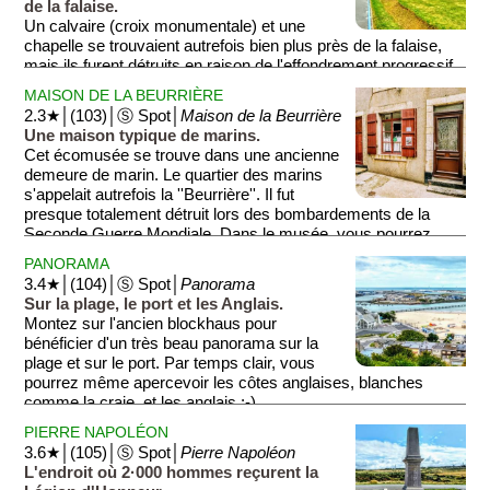
de la falaise.
Un calvaire (croix monumentale) et une
chapelle se trouvaient autrefois bien plus près de la falaise,
mais ils furent détruits en raison de l'effondrement progressif
de la falaise. Dans la chapelle et sur le toit, observez les
MAISON DE LA BEURRIÈRE
nombreux ex-voto des marins. Ce sont des vœux ou des
2.3★│(103)│Ⓢ Spot│
Maison de la Beurrière
remerciements envoyés au ciel, selon que l'on a perdu ou
Une maison typique de marins.
retrouvé un père, un frère, un fils... tous marins! Des plaques
Cet écomusée se trouve dans une ancienne
commémoratives de décès jouxtent ses vœux et ses
demeure de marin. Le quartier des marins
remerciements. Mais tous nous rappellent combien la mer
s'appelait autrefois la ''Beurrière''. Il fut
peut être meurtrière.
presque totalement détruit lors des bombardements de la
Seconde Guerre Mondiale. Dans le musée, vous pourrez
''vivre'' la vie d'une famille de marins des années 1900, avec
PANORAMA
meubles flamands, matériel de pêche et objets religieux... La
3.4★│(104)│Ⓢ Spot│
Panorama
maison de 30 m² pouvait accueillir jusqu'à 30 personnes.
Sur la plage, le port et les Anglais.
Montez sur l'ancien blockhaus pour
bénéficier d'un très beau panorama sur la
plage et sur le port. Par temps clair, vous
pourrez même apercevoir les côtes anglaises, blanches
comme la craie, et les anglais :-)
PIERRE NAPOLÉON
3.6★│(105)│Ⓢ Spot│
Pierre Napoléon
L'endroit où 2·000 hommes reçurent la