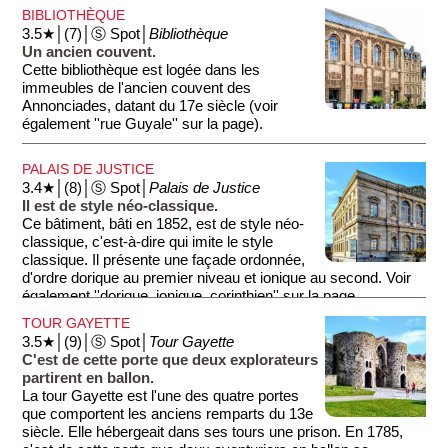
partie du bâtiment date du 18e siècle. Le contraste entre la
BIBLIOTHÈQUE
tour et la façade de brique rose donne à l'ensemble sa
3.5★│(7)│Ⓢ Spot│
Bibliothèque
majesté. Sous le toit, vous pouvez apercevoir le blason de la
Un ancien couvent.
ville: un cygne et trois grosses boules.
Cette bibliothèque est logée dans les
immeubles de l'ancien couvent des
Annonciades, datant du 17e siècle (voir
également ''rue Guyale'' sur la page).
PALAIS DE JUSTICE
3.4★│(8)│Ⓢ Spot│
Palais de Justice
Il est de style néo-classique.
Ce bâtiment, bâti en 1852, est de style néo-
classique, c'est-à-dire qui imite le style
classique. Il présente une façade ordonnée,
d'ordre dorique au premier niveau et ionique au second. Voir
également ''dorique, ionique, corinthien'' sur la page.
TOUR GAYETTE
3.5★│(9)│Ⓢ Spot│
Tour Gayette
C'est de cette porte que deux explorateurs
partirent en ballon.
La tour Gayette est l'une des quatre portes
que comportent les anciens remparts du 13e
siècle. Elle hébergeait dans ses tours une prison. En 1785,