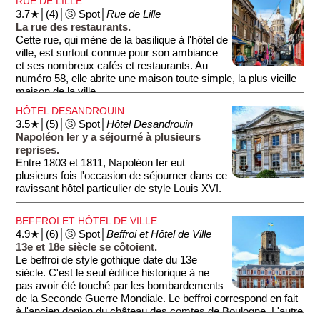
RUE DE LILLE
France: un dédale de salles reliées par des tunnels. Cette
3.7★│(4)│Ⓢ Spot│
Rue de Lille
crypte date du 12e siècle et fut redécouverte lors des travaux
La rue des restaurants.
de reconstruction de l'édifice. Ne manquez pas le trésor, un
Cette rue, qui mène de la basilique à l'hôtel de
ensemble d'objets rituels de grande valeur.
ville, est surtout connue pour son ambiance
et ses nombreux cafés et restaurants. Au
numéro 58, elle abrite une maison toute simple, la plus vieille
maison de la ville.
HÔTEL DESANDROUIN
3.5★│(5)│Ⓢ Spot│
Hôtel Desandrouin
Napoléon Ier y a séjourné à plusieurs
reprises.
Entre 1803 et 1811, Napoléon Ier eut
plusieurs fois l'occasion de séjourner dans ce
ravissant hôtel particulier de style Louis XVI.
BEFFROI ET HÔTEL DE VILLE
4.9★│(6)│Ⓢ Spot│
Beffroi et Hôtel de Ville
13e et 18e siècle se côtoient.
Le beffroi de style gothique date du 13e
siècle. C'est le seul édifice historique à ne
pas avoir été touché par les bombardements
de la Seconde Guerre Mondiale. Le beffroi correspond en fait
à l'ancien donjon du château des comtes de Boulogne. L'autre