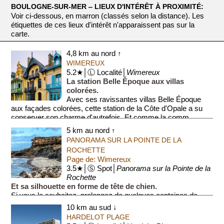
BOULOGNE-SUR-MER ‒ LIEUX D'INTÉRÊT À PROXIMITÉ:
Voir ci-dessous, en marron (classés selon la distance). Les
étiquettes de ces lieux d'intérêt n'apparaissent pas sur la
carte.
4,8 km au nord ↑
WIMEREUX
5.2★│Ⓛ Localité│
Wimereux
La station Belle Époque aux villas
colorées.
Avec ses ravissantes villas Belle Époque
aux façades colorées, cette station de la Côte d'Opale a su
conserver son charme d'autrefois. Et comme la comm...
5 km au nord ↑
PANORAMA SUR LA POINTE DE LA
ROCHETTE
Page de: Wimereux
3.5★│Ⓢ Spot│
Panorama sur la Pointe de la
Rochette
Et sa silhouette en forme de tête de chien.
Si vous le souhaitez, prolongez de quelques centaines de
mètres au nord votre balade sur la digue-promenade pour
10 km au sud ↓
avoir un ravissant panorama. Attention, ...
HARDELOT PLAGE