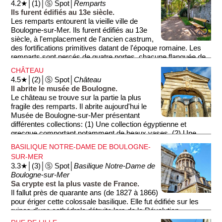
4.2★│(1)│Ⓢ Spot│
Remparts
Ils furent édifiés au 13e siècle.
Les remparts entourent la vieille ville de
Boulogne-sur-Mer. Ils furent édifiés au 13e
siècle, à l'emplacement de l'ancien castrum,
des fortifications primitives datant de l'époque romaine. Les
remparts sont percés de quatre portes, chacune flanquée de
deux tours. Ici, vous apercevez, par exemple la Porte Neuve.
CHÂTEAU
Au niveau de chaque porte, vous pouvez si vous le souhaitez
4.5★│(2)│Ⓢ Spot│
Château
accéder au chemin de ronde, depuis lequel vous aurez de
Il abrite le musée de Boulogne.
beaux points de vue sur la ville.
Le château se trouve sur la partie la plus
fragile des remparts. Il abrite aujourd'hui le
Musée de Boulogne-sur-Mer présentant
différentes collections: (1) Une collection égyptienne et
grecque comportant notamment de beaux vases. (2) Une
collection de peinture de la Côte d'Opale, avec par exemple
BASILIQUE NOTRE-DAME DE BOULOGNE-
des œuvres de Corot (pré-impressionniste) ou de Boudin
SUR-MER
(impressionniste). (3) Une collection de sculptures, avec
3.3★│(3)│Ⓢ Spot│
Basilique Notre-Dame de
notamment les œuvres de Rodin et Pompon...
Boulogne-sur-Mer
Sa crypte est la plus vaste de France.
Il fallut près de quarante ans (de 1827 à 1866)
pour ériger cette colossale basilique. Elle fut édifiée sur les
ruines d'une cathédrale détruite lors de la Révolution
Française. Sous la basilique se trouve la plus vaste crypte de