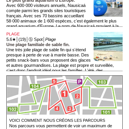
Le plus grand aquarium d'Europe.
fermeture des hauts fourneaux dans les années 2000.
Avec 600·000 visiteurs annuels, Nausicaá
compte parmi les grands sites touristiques
français. Avec ses 70 bassins accueillant
58·000 animaux de 1·600 espèces, c'est également le plus
grand aquarium d'Europe. Le nom de Nausicaá provient à la
fois d'un nom d'une princesse des mers et de l'anagramme
PLAGE
de casino (nosica), pour rappeler que depuis 1991, l'aquarium
5.6★│(19)│Ⓢ Spot│
Plage
se trouve à l'emplacement de l'ancien casino. Une partie du
Une plage familiale de sable fin.
bâtiment a même été conservée.
Une très jolie plage de sable fin qui s'étend
presque à perte de vue à marée basse. Des
petits snack-bars vous proposent des glaces
et autres gourmandises. La plage est propre et surveillée,
c'est donc l'endroit idéal pour les familles. L'été, des
animations sont prévues pour les enfants.
VOICI COMMENT NOUS CRÉONS LES PARCOURS
Nos parcours vous permettent de voir un maximum de