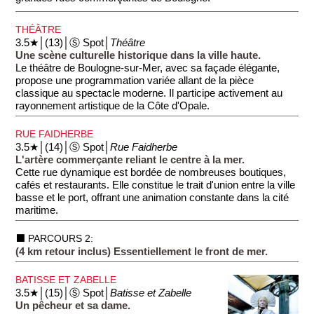
THÉÂTRE
3.5★│(13)│Ⓢ Spot│
Théâtre
Une scène culturelle historique dans la ville haute.
Le théâtre de Boulogne-sur-Mer, avec sa façade élégante,
propose une programmation variée allant de la pièce
classique au spectacle moderne. Il participe activement au
rayonnement artistique de la Côte d'Opale.
RUE FAIDHERBE
3.5★│(14)│Ⓢ Spot│
Rue Faidherbe
L'artère commerçante reliant le centre à la mer.
Cette rue dynamique est bordée de nombreuses boutiques,
cafés et restaurants. Elle constitue le trait d'union entre la ville
basse et le port, offrant une animation constante dans la cité
maritime.
⬛ PARCOURS 2:
(4 km retour inclus) Essentiellement le front de mer.
BATISSE ET ZABELLE
3.5★│(15)│Ⓢ Spot│
Batisse et Zabelle
Un pêcheur et sa dame.