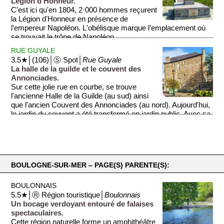
Légion d'Honneur.
C'est ici qu'en 1804, 2·000 hommes reçurent
la Légion d'Honneur en présence de
l'empereur Napoléon. L'obélisque marque l'emplacement où
se trouvait le trône de Napoléon.
RUE GUYALE
À proximité, les vestiges d'un blockhaus de la Seconde
3.5★│(106)│Ⓢ Spot│
Rue Guyale
Guerre Mondiale.
La halle de la guilde et le couvent des
Annonciades.
Sur cette jolie rue en courbe, se trouve
l'ancienne Halle de la Guilde (au sud) ainsi
que l'ancien Couvent des Annonciades (au nord). Aujourd'hui,
le jardin du couvent a été transformé en jardin public. Avec sa
petite fontaine, le jardin est charmant, calme et propice à la
lecture et la relaxation.
BOULOGNE-SUR-MER ‒ PAGE(S) PARENTE(S):
BOULONNAIS
5.5★│Ⓡ Région touristique│
Boulonnais
Un bocage verdoyant entouré de falaises
spectaculaires.
Cette région naturelle forme un amphithéâtre