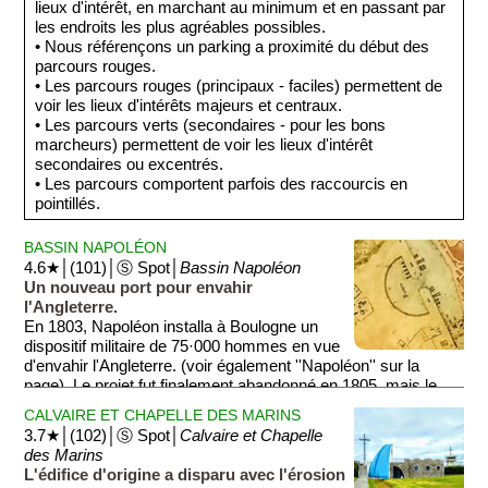
lieux d'intérêt, en marchant au minimum et en passant par
les endroits les plus agréables possibles.
• Nous référençons un parking a proximité du début des
parcours rouges.
• Les parcours rouges (principaux - faciles) permettent de
voir les lieux d'intérêts majeurs et centraux.
• Les parcours verts (secondaires - pour les bons
marcheurs) permettent de voir les lieux d'intérêt
secondaires ou excentrés.
• Les parcours comportent parfois des raccourcis en
pointillés.
BASSIN NAPOLÉON
4.6★│(101)│Ⓢ Spot│
Bassin Napoléon
Un nouveau port pour envahir
l'Angleterre.
En 1803, Napoléon installa à Boulogne un
dispositif militaire de 75·000 hommes en vue
d'envahir l'Angleterre. (voir également ''Napoléon'' sur la
page). Le projet fut finalement abandonné en 1805, mais le
Bassin Napoléon témoigne de cette épopée. Jusqu'aux
CALVAIRE ET CHAPELLE DES MARINS
différents réaménagements du port, ce bassin avait la forme
3.7★│(102)│Ⓢ Spot│
Calvaire et Chapelle
d'un demi cercle parfait (photo).
des Marins
L'édifice d'origine a disparu avec l'érosion