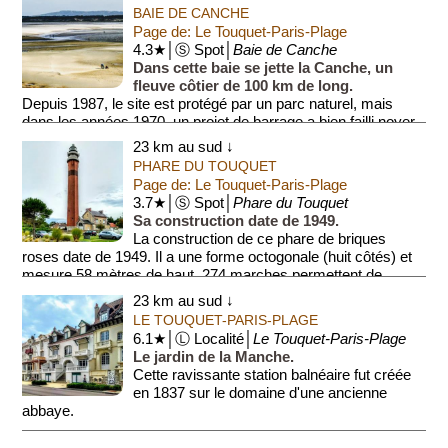
BAIE DE CANCHE
Page de: Le Touquet-Paris-Plage
4.3★│Ⓢ Spot│
Baie de Canche
Dans cette baie se jette la Canche, un
fleuve côtier de 100 km de long.
Depuis 1987, le site est protégé par un parc naturel, mais
dans les années 1970, un projet de barrage a bien failli noyer
le ...
23 km au sud ↓
PHARE DU TOUQUET
Page de: Le Touquet-Paris-Plage
3.7★│Ⓢ Spot│
Phare du Touquet
Sa construction date de 1949.
La construction de ce phare de briques
roses date de 1949. Il a une forme octogonale (huit côtés) et
mesure 58 mètres de haut. 274 marches permettent de
parvenir à son ...
23 km au sud ↓
LE TOUQUET-PARIS-PLAGE
6.1★│Ⓛ Localité│
Le Touquet-Paris-Plage
Le jardin de la Manche.
Cette ravissante station balnéaire fut créée
en 1837 sur le domaine d'une ancienne
abbaye.
Pour viabiliser la zone sablonneuse et inondable, une forêt dut