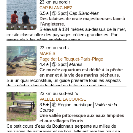
23 km au nord ↑
être créée e...
CAP BLANC-NEZ
6.5★│Ⓢ Spot│
Cap Blanc-Nez
Des falaises de craie majestueuses face à
l'Angleterre.
S'élevant à 134 mètres au-dessus de la mer,
ce site classé offre des paysages côtiers grandioses. Par
temps clair, les côtes anglaises sont n...
23 km au sud ↓
MARÉIS
Page de: Le Touquet-Paris-Plage
4.4★│Ⓢ Spot│
Maréis
Ce musée aquarium est dédié à la pêche
en mer et à la vie des marins pêcheurs.
Sur un quai reconstitué, un guide présente tous les aspects
de la pêche, depuis le départ du bateau au port jusq...
23 km au sud-est ↘
VALLÉE DE LA COURSE
3.5★│Ⓡ Région touristique│
Vallée de la
Course
Une vallée pittoresque aux eaux limpides
et aux villages fleuris.
Ce petit cours d'eau du Boulonnais serpente au milieu de
paysages de pâturages et de bois. Elle est réputée pour sa