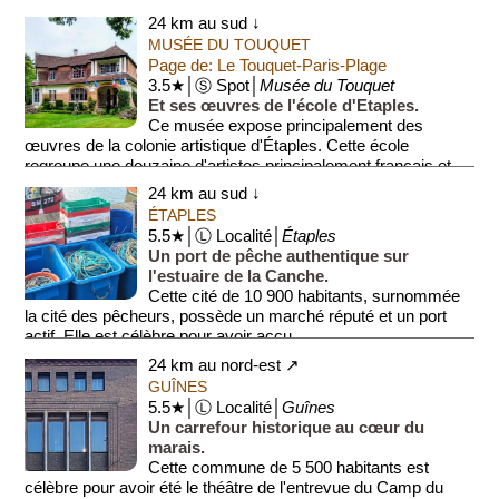
tranquillité, s...
24 km au sud ↓
MUSÉE DU TOUQUET
Page de: Le Touquet-Paris-Plage
3.5★│Ⓢ Spot│
Musée du Touquet
Et ses œuvres de l'école d'Etaples.
Ce musée expose principalement des
œuvres de la colonie artistique d'Étaples. Cette école
regroupe une douzaine d'artistes principalement français et
anglo-saxo...
24 km au sud ↓
ÉTAPLES
5.5★│Ⓛ Localité│
Étaples
Un port de pêche authentique sur
l'estuaire de la Canche.
Cette cité de 10 900 habitants, surnommée
la cité des pêcheurs, possède un marché réputé et un port
actif. Elle est célèbre pour avoir accu...
24 km au nord-est ↗
GUÎNES
5.5★│Ⓛ Localité│
Guînes
Un carrefour historique au cœur du
marais.
Cette commune de 5 500 habitants est
célèbre pour avoir été le théâtre de l'entrevue du Camp du