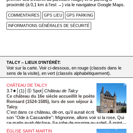
proximité (à 0,1 km à l'est →) via le navigateur Google Maps.
COMMENTAIRES
GPS LIEU
GPS PARKING
INFORMATIONS GÉNÉRALES DE SÉCURITÉ
TALCY ‒ LIEUX D'INTÉRÊT:
Voir sur la carte. Voir ci-dessous, en rouge (classés dans le
sens de la visite), en vert (classés alphabétiquement).
CHÂTEAU DE TALCY
3.7★│(1)│Ⓢ Spot│
Château de Talcy
Ce château du 16e siècle accueillit le poète
Ronsard (1524-1585), lors de son séjour à
Talcy.
C'est dans ce château, dit-on, qu'il aurait écrit
son ''Ode à Cassandre'': Mignonne, allons voir si la rose, Qui
ce matin avait déclose, Sa robe de pourpre au soleil, À point
perdu cette vesprée, Les plis de sa robe pourprée, Et son
ÉGLISE SAINT-MARTIN