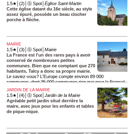
teint au vôtre pareil... Fait rare, le château a conservé ses
1.5★│(2)│Ⓢ Spot│
Église Saint-Martin
appartements intérieurs du 17e et 18e siècle. Dans les
Cette église datant du 16e siècle, au style
communs du château, se trouve un grand colombier datant
assez épuré, possède un beau clocher
du 16e siècle et un pressoir du 18e siècle. Allez vous
porche à flèche.
promener dans le jardin, lieu d'un verger romantique.
MAIRIE
1.5★│(3)│Ⓢ Spot│
Mairie
La France est l'un des rares pays à avoir
conservé de nombreuses petites
communes. Bien que ne comptant que 270
habitants, Talcy a donc sa propre mairie.
Le saviez-vous? L'Europe compte environ 89·000
communes, dont 35·000 communes rien que pour la France!
JARDIN DE LA MAIRIE
1.5★│(4)│Ⓢ Spot│
Jardin de la Mairie
Agréable petit jardin situé derrière la
maire, avec jeux pour les enfants et tables
de pique-nique.