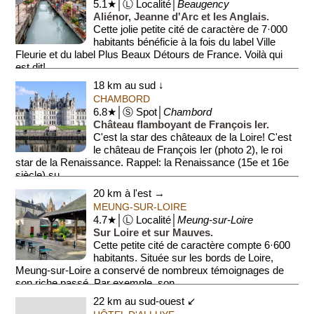
5.1★│Ⓛ Localité│
Beaugency
Aliénor, Jeanne d'Arc et les Anglais.
Cette jolie petite cité de caractère de 7·000
habitants bénéficie à la fois du label Ville
Fleurie et du label Plus Beaux Détours de France. Voilà qui
est dit!...
18 km au sud ↓
CHAMBORD
6.8★│Ⓢ Spot│
Chambord
Château flamboyant de François Ier.
C'est la star des châteaux de la Loire! C'est
le château de François Ier (photo 2), le roi
star de la Renaissance. Rappel: la Renaissance (15e et 16e
siècle) su...
20 km à l'est →
MEUNG-SUR-LOIRE
4.7★│Ⓛ Localité│
Meung-sur-Loire
Sur Loire et sur Mauves.
Cette petite cité de caractère compte 6·600
habitants. Située sur les bords de Loire,
Meung-sur-Loire a conservé de nombreux témoignages de
son riche passé. Par exemple, son...
22 km au sud-ouest ↙