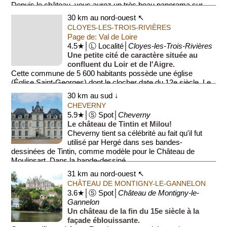
Depuis le château, vous aurez un très beau panorama sur...
30 km au nord-ouest ↖
CLOYES-LES-TROIS-RIVIÈRES
Page de: Val de Loire
4.5★│Ⓛ Localité│
Cloyes-les-Trois-Rivières
Une petite cité de caractère située au
confluent du Loir et de l'Aigre.
Cette commune de 5 600 habitants possède une église
(Église Saint-Georges) dont le clocher date du 12e siècle. Le
centre es...
30 km au sud ↓
CHEVERNY
5.9★│Ⓢ Spot│
Cheverny
Le château de Tintin et Milou!
Cheverny tient sa célébrité au fait qu'il fut
utilisé par Hergé dans ses bandes-
dessinées de Tintin, comme modèle pour le Château de
Moulinsart. Dans la bande-dessiné...
31 km au nord-ouest ↖
CHÂTEAU DE MONTIGNY-LE-GANNELON
3.6★│Ⓢ Spot│
Château de Montigny-le-
Gannelon
Un château de la fin du 15e siècle à la
façade éblouissante.