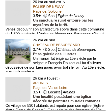
26 km au sud-est ↘
ÉGLISE DE NEUVY
Page de: Sologne
3.5★│Ⓢ Spot│
Église de Neuvy
Un sanctuaire rural entouré par les
mystères de la forêt.
Venez découvrir son architecture sobre dans cette commune
de 1·300 habitants. L'église de Neuvy-sur-Barangeon s'inscrit
dans un paysage d...
26 km au sud ↓
CHÂTEAU DE BEAUREGARD
3.7★│Ⓢ Spot│
Château de Beauregard
Et sa galerie des Illustres.
Un manoir fut érigé au 15e siècle par le
seigneur François Doulcet qui fut d'ailleurs
dépossédé de son bien après avoir trahi le roi... Au 16e siècle,
le manoir devint u...
26 km à l'ouest ←
AREINES
Page de: Val de Loire
3.5★│Ⓛ Localité│
Areines
Une localité possédant une église
décorée de peintures murales romanes.
Ce village de 590 habitants est réputé pour son église (Église
Notre-Dame-de-Sassay). On y admire des fresques du 12e