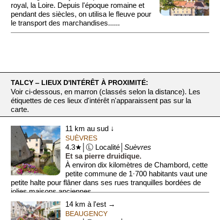
royal, la Loire. Depuis l'époque romaine et
pendant des siècles, on utilisa le fleuve pour
le transport des marchandises......
TALCY ‒ LIEUX D'INTÉRÊT À PROXIMITÉ:
Voir ci-dessous, en marron (classés selon la distance). Les
étiquettes de ces lieux d'intérêt n'apparaissent pas sur la
carte.
11 km au sud ↓
SUÈVRES
4.3★│Ⓛ Localité│
Suèvres
Et sa pierre druidique.
À environ dix kilomètres de Chambord, cette
petite commune de 1·700 habitants vaut une
petite halte pour flâner dans ses rues tranquilles bordées de
jolies maisons anciennes....
14 km à l'est →
BEAUGENCY