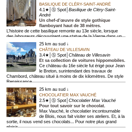
BASILIQUE DE CLÉRY-SAINT-ANDRÉ
4.1★│Ⓢ Spot│
Basilique de Cléry-Saint-
André
Un chef-d’œuvre de style gothique
flamboyant haut de 38 mètres.
L’histoire de cette basilique remonte au 13e siècle, lorsque
des laboureurs découvrirent une statue de la Vierge dans un
champ voi...
25 km au sud ↓
CHÂTEAU DE VILLESAVIN
3.4★│Ⓢ Spot│
Château de Villesavin
Et sa collection de voitures hippomobiles.
Ce château du 16e siècle fut érigé pour Jean
le Breton, surintendant des travaux de
Chambord, château situé à moins de dix kilomètres. De style
Renaissance...
25 km au sud ↓
CHOCOLATIER MAX VAUCHÉ
2.5★│Ⓢ Spot│
Chocolatier Max Vauché
Pour tout savoir sur le chocolat.
Max Vauché, le chocolatier incontournable
de Blois, nous fait visiter ses ateliers. Et, à la
sortie, il nous vend ses chocolats... Pour notre plus grand
plaisir.