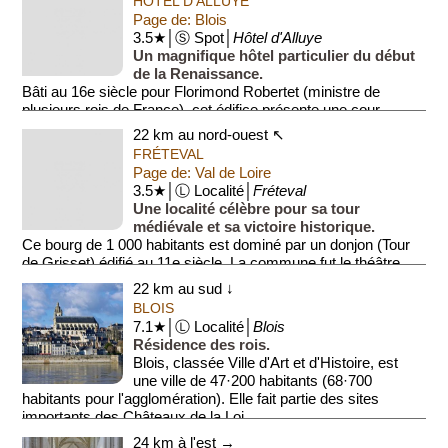
HÔTEL D'ALLUYE
Page de: Blois
3.5★│Ⓢ Spot│
Hôtel d'Alluye
Un magnifique hôtel particulier du début
de la Renaissance.
Bâti au 16e siècle pour Florimond Robertet (ministre de
plusieurs rois de France), cet édifice présente une cour
intérieure ornée d'arca...
22 km au nord-ouest ↖
FRÉTEVAL
Page de: Val de Loire
3.5★│Ⓛ Localité│
Fréteval
Une localité célèbre pour sa tour
médiévale et sa victoire historique.
Ce bourg de 1 000 habitants est dominé par un donjon (Tour
de Grisset) édifié au 11e siècle. La commune fut le théâtre
d'u...
22 km au sud ↓
BLOIS
7.1★│Ⓛ Localité│
Blois
Résidence des rois.
Blois, classée Ville d'Art et d'Histoire, est
une ville de 47·200 habitants (68·700
habitants pour l'agglomération). Elle fait partie des sites
importants des Châteaux de la Loi...
24 km à l'est →