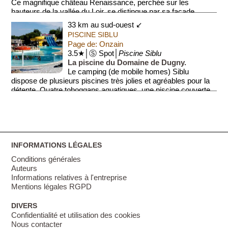
Ce magnifique château Renaissance, perchée sur les
hauteurs de la vallée du Loir, se distingue par sa façade
raffinée flanquée de to...
33 km au sud-ouest ↙
PISCINE SIBLU
Page de: Onzain
3.5★│Ⓢ Spot│
Piscine Siblu
La piscine du Domaine de Dugny.
Le camping (de mobile homes) Siblu
dispose de plusieurs piscines très jolies et agréables pour la
détente. Quatre toboggans aquatiques, une piscine couverte,
une pisc...
INFORMATIONS LÉGALES
Conditions générales
Auteurs
Informations relatives à l'entreprise
Mentions légales RGPD
DIVERS
Confidentialité et utilisation des cookies
Nous contacter