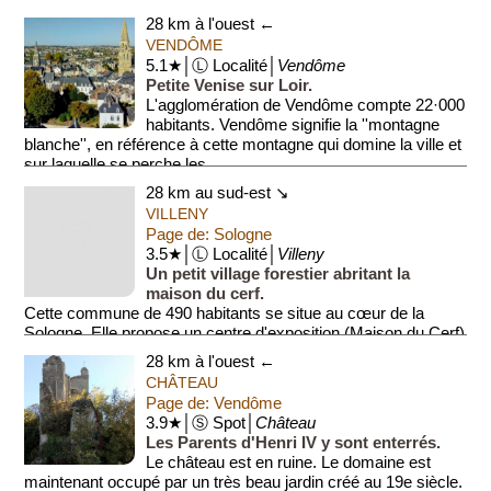
siè...
28 km à l'ouest ←
VENDÔME
5.1★│Ⓛ Localité│
Vendôme
Petite Venise sur Loir.
L'agglomération de Vendôme compte 22·000
habitants. Vendôme signifie la ''montagne
blanche'', en référence à cette montagne qui domine la ville et
sur laquelle se perche les ...
28 km au sud-est ↘
VILLENY
Page de: Sologne
3.5★│Ⓛ Localité│
Villeny
Un petit village forestier abritant la
maison du cerf.
Cette commune de 490 habitants se situe au cœur de la
Sologne. Elle propose un centre d'exposition (Maison du Cerf)
dédié à la faune locale, ai...
28 km à l'ouest ←
CHÂTEAU
Page de: Vendôme
3.9★│Ⓢ Spot│
Château
Les Parents d'Henri IV y sont enterrés.
Le château est en ruine. Le domaine est
maintenant occupé par un très beau jardin créé au 19e siècle.