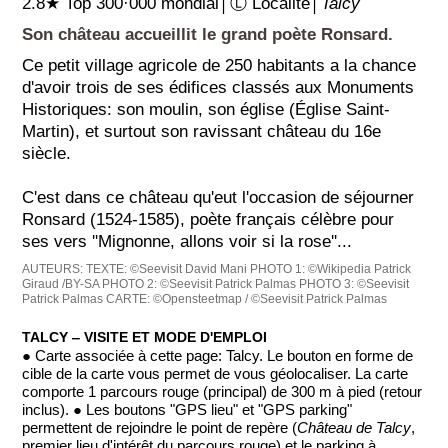
2.8★ Top 300·000 mondial│Ⓛ Localité│
Talcy
Son château accueillit le grand poète Ronsard.
Ce petit village agricole de 250 habitants a la chance
d'avoir trois de ses édifices classés aux Monuments
Historiques: son moulin, son église (Église Saint-
Martin), et surtout son ravissant château du 16e
siècle.
C'est dans ce château qu'eut l'occasion de séjourner
Ronsard (1524-1585), poète français célèbre pour
ses vers ''Mignonne, allons voir si la rose''...
AUTEURS:
TEXTE: ©Seevisit David Mani
PHOTO 1: ©Wikipedia Patrick
Giraud /BY-SA
PHOTO 2: ©Seevisit Patrick Palmas
PHOTO 3: ©Seevisit
Patrick Palmas
CARTE: ©Opensteetmap / ©Seevisit Patrick Palmas
TALCY ‒ VISITE ET MODE D'EMPLOI
● Carte associée à cette page: Talcy. Le bouton en forme de
cible de la carte vous permet de vous géolocaliser. La carte
comporte 1 parcours rouge (principal) de 300 m à pied (retour
inclus). ● Les boutons "GPS lieu" et "GPS parking"
permettent de rejoindre le point de repère (
Château de Talcy
,
premier lieu d'intérêt du parcours rouge) et le parking à