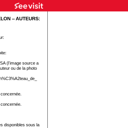
LON ‒ AUTEURS:
ur:
ite:
SA (l'image source a
'auteur ou de la photo
e:Ch%C3%A2teau_de_
e concernée.
e concernée.
disponibles sous la