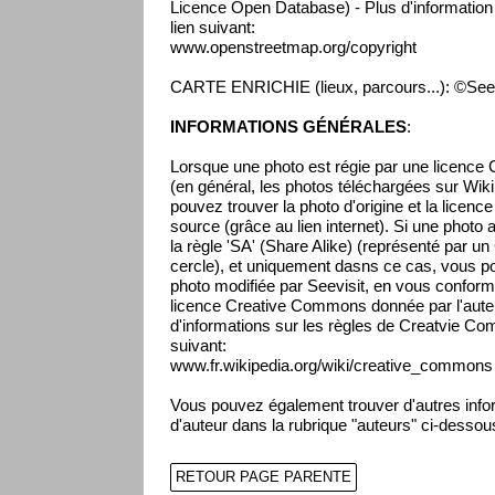
Licence Open Database) - Plus d'information s
lien suivant:
www.openstreetmap.org/copyright
CARTE ENRICHIE (lieux, parcours...): ©Seev
INFORMATIONS GÉNÉRALES
:
Lorsque une photo est régie par une licenc
(en général, les photos téléchargées sur Wikip
pouvez trouver la photo d'origine et la licenc
source (grâce au lien internet). Si une photo 
la règle 'SA' (Share Alike) (représenté par un
cercle), et uniquement dasns ce cas, vous pou
photo modifiée par Seevisit, en vous conform
licence Creative Commons donnée par l'auteur
d'informations sur les règles de Creatvie Co
suivant:
www.fr.wikipedia.org/wiki/creative_commons
Vous pouvez également trouver d'autres infor
d'auteur dans la rubrique "auteurs" ci-dessou
RETOUR PAGE PARENTE