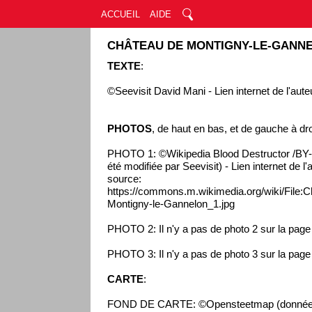
ACCUEIL
AIDE
CHÂTEAU DE MONTIGNY-LE-GANNE
TEXTE
:
©Seevisit David Mani - Lien internet de l'aute
PHOTOS
, de haut en bas, et de gauche à dro
PHOTO 1: ©Wikipedia Blood Destructor /BY-
été modifiée par Seevisit) - Lien internet de l
source:
https://commons.m.wikimedia.org/wiki/Fil
Montigny-le-Gannelon_1.jpg
PHOTO 2: Il n'y a pas de photo 2 sur la pag
PHOTO 3: Il n'y a pas de photo 3 sur la pag
CARTE
:
FOND DE CARTE: ©Opensteetmap (données 