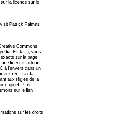
ur la licence sur le
isit Patrick Palmas
e Creative Commons
édia, Flickr...), vous
e exacte sur la page
a une licence incluant
 C à l'envers dans un
vez réutiliser la
ant aux règles de la
 originel. Plus
mmons sur le lien
mations sur les droits
s.