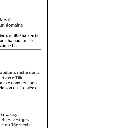
arrois
d'un domaine
arrois, 800 habitants,
n château fortifié,
sique bât...
habitants niché dans
rivière Tille.
la cité conserve son
donjon du 11e siècle.
e Grancey
et les vestiges
e du 13e siècle.