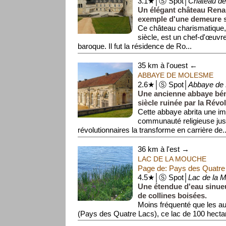
3.1★│Ⓢ Spot│
Château de
Un élégant château Rena
exemple d'une demeure s
Ce château charismatique,
siècle, est un chef-d'œuvre
baroque. Il fut la résidence de Ro...
35 km à l'ouest ←
ABBAYE DE MOLESME
2.6★│Ⓢ Spot│
Abbaye de
Une ancienne abbaye bén
siècle ruinée par la Révol
Cette abbaye abrita une im
communauté religieuse jus
révolutionnaires la transforme en carrière de..
36 km à l'est →
LAC DE LA MOUCHE
Page de: Pays des Quatre
4.5★│Ⓢ Spot│
Lac de la 
Une étendue d'eau sinue
de collines boisées.
Moins fréquenté que les aut
(Pays des Quatre Lacs), ce lac de 100 hectar
son environnement sa...