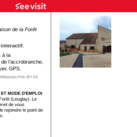
ison de la Forêt
interactif.
 à la
, de l'accrobranche,
avec GPS.
Wikipedia Pnfo /BY-SA
E ET MODE D'EMPLOI
Forêt (Leuglay). Le
rmet de vous
 rejoindre le point de
s.