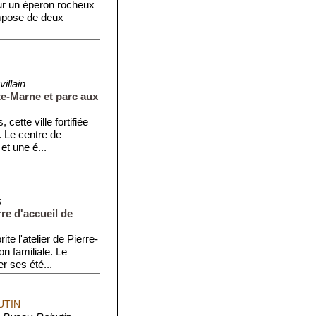
sur un éperon rocheux
ompose de deux
illain
te-Marne et parc aux
cette ville fortifiée
. Le centre de
et une é...
s
rre d'accueil de
te l'atelier de Pierre-
n familiale. Le
r ses été...
UTIN