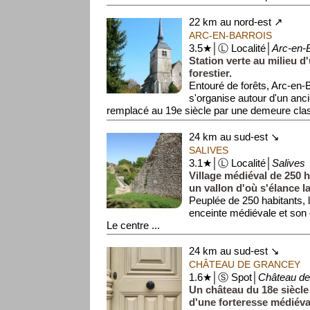
22 km au nord-est ↗
ARC-EN-BARROIS
3.5★│Ⓛ Localité│
Arc-en-B
Station verte au milieu 
forestier.
Entouré de forêts, Arc-en-B
s'organise autour d'un ancie
remplacé au 19e siècle par une demeure clas
24 km au sud-est ↘
SALIVES
3.1★│Ⓛ Localité│
Salives
Village médiéval de 250 
un vallon d'où s'élance la 
Peuplée de 250 habitants, 
enceinte médiévale et son 
Le centre ...
24 km au sud-est ↘
CHÂTEAU DE GRANCEY
1.6★│Ⓢ Spot│
Château d
Un château du 18e siècle 
d'une forteresse médiéval