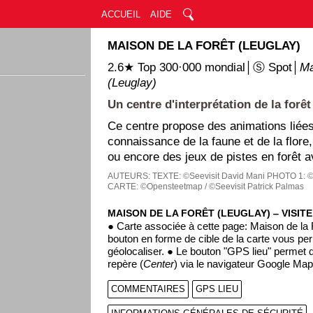
ACCUEIL
AIDE
MAISON DE LA FORÊT (LEUGLAY)
2.6★ Top 300·000 mondial│Ⓢ Spot│
Ma
(Leuglay)
Un centre d'interprétation de la forêt 
Ce centre propose des animations liées
connaissance de la faune et de la flore
ou encore des jeux de pistes en forêt 
AUTEURS:
TEXTE: ©Seevisit David Mani
PHOTO 1: ©
CARTE: ©Opensteetmap / ©Seevisit Patrick Palmas
MAISON DE LA FORÊT (LEUGLAY) ‒ VISIT
● Carte associée à cette page: Maison de la 
bouton en forme de cible de la carte vous pe
géolocaliser. ● Le bouton "GPS lieu" permet de
repère (
Center
) via le navigateur Google Map
COMMENTAIRES
GPS LIEU