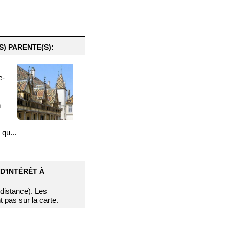
S) PARENTE(S):
e-
n
qu...
D'INTÉRÊT À
 distance). Les
t pas sur la carte.