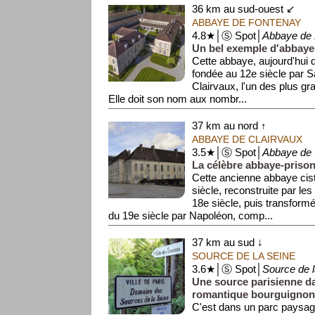
36 km au sud-ouest ↙
ABBAYE DE FONTENAY
4.8★│Ⓢ Spot│
Abbaye de 
Un bel exemple d'abbaye 
Cette abbaye, aujourd'hui d
fondée au 12e siècle par S
Clairvaux, l'un des plus gr
Elle doit son nom aux nombr...
37 km au nord ↑
ABBAYE DE CLAIRVAUX
3.5★│Ⓢ Spot│
Abbaye de 
La célèbre abbaye-prison
Cette ancienne abbaye cis
siècle, reconstruite par le
18e siècle, puis transform
du 19e siècle par Napoléon, comp...
37 km au sud ↓
SOURCE DE LA SEINE
3.6★│Ⓢ Spot│
Source de 
Une source parisienne d
romantique bourguignon
C'est dans un parc paysage