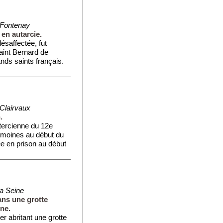
Fontenay
en autarcie.
ésaffectée, fut
aint Bernard de
ands saints français.
Clairvaux
.
tercienne du 12e
s moines au début du
ée en prison au début
la Seine
ans une grotte
ne.
r abritant une grotte