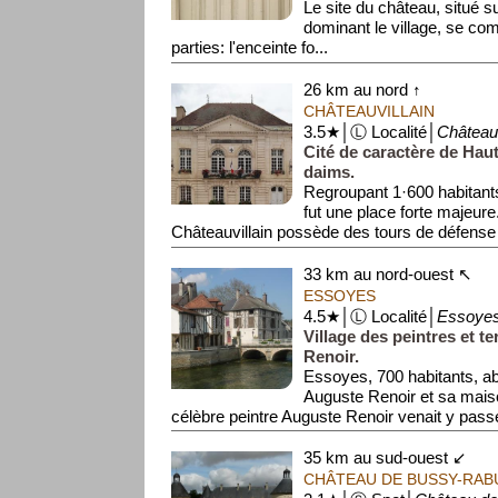
Le site du château, situé 
dominant le village, se c
parties: l'enceinte fo...
26 km au nord ↑
CHÂTEAUVILLAIN
3.5★│Ⓛ Localité│
Châteauv
Cité de caractère de Hau
daims.
Regroupant 1·600 habitants, 
fut une place forte majeure
Châteauvillain possède des tours de défense 
33 km au nord-ouest ↖
ESSOYES
4.5★│Ⓛ Localité│
Essoye
Village des peintres et te
Renoir.
Essoyes, 700 habitants, abri
Auguste Renoir et sa maiso
célèbre peintre Auguste Renoir venait y passe
35 km au sud-ouest ↙
CHÂTEAU DE BUSSY-RAB