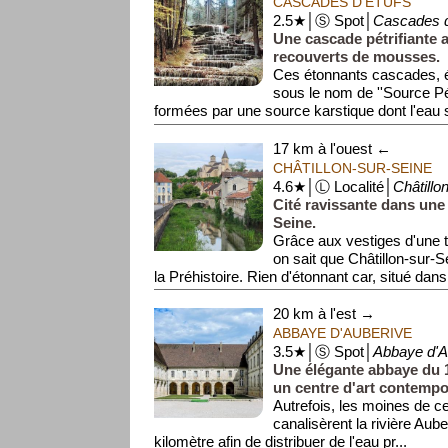
CASCADES D'ÉTUFS
2.5★│Ⓢ Spot│
Cascades d
Une cascade pétrifiante 
recouverts de mousses.
Ces étonnants cascades, 
sous le nom de ''Source Pétr
formées par une source karstique dont l'eau s
17 km à l'ouest ←
CHÂTILLON-SUR-SEINE
4.6★│Ⓛ Localité│
Châtillo
Cité ravissante dans une
Seine.
Grâce aux vestiges d'une t
on sait que Châtillon-sur-S
la Préhistoire. Rien d'étonnant car, situé dans
20 km à l'est →
ABBAYE D'AUBERIVE
3.5★│Ⓢ Spot│
Abbaye d'A
Une élégante abbaye du 1
un centre d'art contempo
Autrefois, les moines de c
canalisèrent la rivière Aub
kilomètre afin de distribuer de l'eau pr...