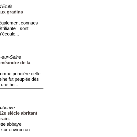
'Étufs
aux gradins
également connues
ifiante'', sont
'écoule...
n-sur-Seine
 méandre de la
ombe princière celte,
eine fut peuplée dès
 une bo...
uberive
2e siècle abritant
rain.
ette abbaye
e sur environ un