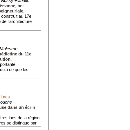
 Bussy-Rabutin
issance, bel
eigneuriale.
 construit au 17e
 de l'architecture
 Molesme
édictine du 11e
ution.
portante
qu'à ce que les
.
 Lacs
Mouche
use dans un écrin
res lacs de la région
es se distingue par