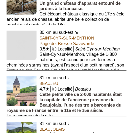
Un grand château d'apparat entouré de
jardins à la française.
Cet élégant château classique du 17e siècle,
ancien relais de chasse, abrite une belle collection de
meubles et objets d'art du 18e ...
30 km au sud-est ↘
SAINT-CYR-SUR-MENTHON
Page de: Bresse Savoyarde
3.5★│Ⓛ Localité│
Saint-Cyr-sur-Menthon
Saint-Cyr-sur-Menthon, village de 1·800
habitants, est connu pour ses fermes à
cheminées sarrasines (ayant l'aspect d'un petit minaret), son
Domaine des Saveurs (un site culturel emblématique qui a...
31 km au sud ↓
BEAUJEU
4.7★│Ⓛ Localité│
Beaujeu
Cette petite ville de 2·000 habitants était
la capitale de l'ancienne province du
Beaujolais, l'une des trois baronnies du
royaume de France entre le 11e et le 15e siècle.
La renommée de la ville...
31 km au sud ↓
BEAUJOLAIS