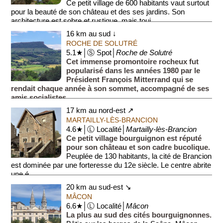
Ce petit village de 600 habitants vaut surtout
pour la beauté de son château et des ses jardins. Son
architecture est sobre et rustique, mais touj...
16 km au sud ↓
ROCHE DE SOLUTRÉ
5.1★│Ⓢ Spot│
Roche de Solutré
Cet immense promontoire rocheux fut
popularisé dans les années 1980 par le
Président François Mitterrand qui se
rendait chaque année à son sommet, accompagné de ses
amis socialistes.
Ce bel e...
17 km au nord-est ↗
MARTAILLY-LÈS-BRANCION
4.6★│Ⓛ Localité│
Martailly-lès-Brancion
Ce petit village bourguignon est réputé
pour son château et son cadre bucolique.
Peuplée de 130 habitants, la cité de Brancion
est dominée par une forteresse du 12e siècle. Le centre abrite
une é...
20 km au sud-est ↘
MÂCON
6.6★│Ⓛ Localité│
Mâcon
La plus au sud des cités bourguignonnes.