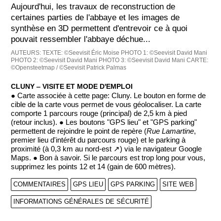
Aujourd'hui, les travaux de reconstruction de
certaines parties de l'abbaye et les images de
synthèse en 3D permettent d'entrevoir ce à quoi
pouvait ressembler l'abbaye déchue...
AUTEURS:
TEXTE: ©Seevisit Éric Moise
PHOTO 1: ©Seevisit David Mani
PHOTO 2: ©Seevisit David Mani
PHOTO 3: ©Seevisit David Mani
CARTE:
©Opensteetmap / ©Seevisit Patrick Palmas
CLUNY ‒ VISITE ET MODE D'EMPLOI
● Carte associée à cette page: Cluny. Le bouton en forme de
cible de la carte vous permet de vous géolocaliser. La carte
comporte 1 parcours rouge (principal) de 2,5 km à pied
(retour inclus). ● Les boutons "GPS lieu" et "GPS parking"
permettent de rejoindre le point de repère (
Rue Lamartine
,
premier lieu d'intérêt du parcours rouge) et le parking à
proximité (à 0,3 km au nord-est ↗) via le navigateur Google
Maps. ● Bon à savoir. Si le parcours est trop long pour vous,
supprimez les points 12 et 14 (gain de 600 mètres).
COMMENTAIRES
GPS LIEU
GPS PARKING
SITE WEB
INFORMATIONS GÉNÉRALES DE SÉCURITÉ