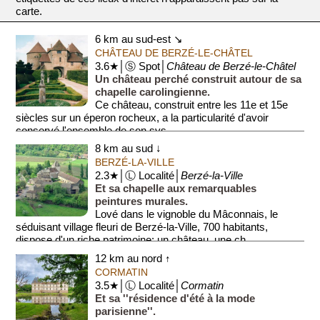
carte.
6 km au sud-est ↘
CHÂTEAU DE BERZÉ-LE-CHÂTEL
3.6★│Ⓢ Spot│
Château de Berzé-le-Châtel
Un château perché construit autour de sa
chapelle carolingienne.
Ce château, construit entre les 11e et 15e
siècles sur un éperon rocheux, a la particularité d'avoir
conservé l'ensemble de son sys...
8 km au sud ↓
BERZÉ-LA-VILLE
2.3★│Ⓛ Localité│
Berzé-la-Ville
Et sa chapelle aux remarquables
peintures murales.
Lové dans le vignoble du Mâconnais, le
séduisant village fleuri de Berzé-la-Ville, 700 habitants,
dispose d'un riche patrimoine: un château, une ch...
12 km au nord ↑
CORMATIN
3.5★│Ⓛ Localité│
Cormatin
Et sa ''résidence d'été à la mode
parisienne''.