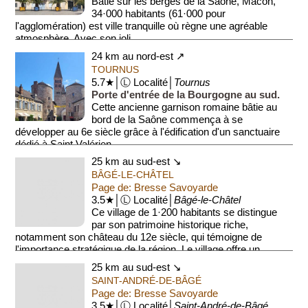
Bâtie sur les berges de la Saône, Mâcon,
34·000 habitants (61·000 pour
l'agglomération) est ville tranquille où règne une agréable
atmosphère. Avec son joli...
24 km au nord-est ↗
TOURNUS
5.7★│Ⓛ Localité│
Tournus
Porte d'entrée de la Bourgogne au sud.
Cette ancienne garnison romaine bâtie au
bord de la Saône commença à se
développer au 6e siècle grâce à l'édification d'un sanctuaire
dédié à Saint Valérien, ...
25 km au sud-est ↘
BÂGÉ-LE-CHÂTEL
Page de: Bresse Savoyarde
3.5★│Ⓛ Localité│
Bâgé-le-Châtel
Ce village de 1·200 habitants se distingue
par son patrimoine historique riche,
notamment son château du 12e siècle, qui témoigne de
l'importance stratégique de la région. Le village offre un
cadre...
25 km au sud-est ↘
SAINT-ANDRÉ-DE-BÂGÉ
Page de: Bresse Savoyarde
3.5★│Ⓛ Localité│
Saint-André-de-Bâgé