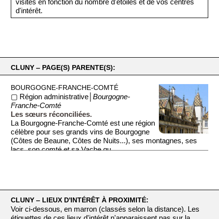
visites en fonction du nombre d'étoiles et de vos centres
d'intérêt.
CLUNY ‒ PAGE(S) PARENTE(S):
BOURGOGNE-FRANCHE-COMTÉ
▢ Région administrative│
Bourgogne-
Franche-Comté
Les sœurs réconciliées.
La Bourgogne-Franche-Comté est une région
célèbre pour ses grands vins de Bourgogne
(Côtes de Beaune, Côtes de Nuits...), ses montagnes, ses
lacs, son comté et sa Vache qu...
CLUNY ‒ LIEUX D'INTÉRÊT À PROXIMITÉ:
Voir ci-dessous, en marron (classés selon la distance). Les
étiquettes de ces lieux d'intérêt n'apparaissent pas sur la