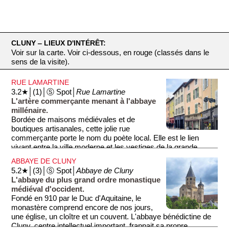
CLUNY ‒ LIEUX D'INTÉRÊT:
Voir sur la carte. Voir ci-dessous, en rouge (classés dans le
sens de la visite).
RUE LAMARTINE
3.2★│(1)│Ⓢ Spot│
Rue Lamartine
L'artère commerçante menant à l'abbaye
millénaire.
Bordée de maisons médiévales et de
boutiques artisanales, cette jolie rue
commerçante porte le nom du poète local. Elle est le lien
vivant entre la ville moderne et les vestiges de la grande
''Maia Ecclesia''.
ABBAYE DE CLUNY
5.2★│(3)│Ⓢ Spot│
Abbaye de Cluny
L'abbaye du plus grand ordre monastique
médiéval d'occident.
Fondé en 910 par le Duc d'Aquitaine, le
monastère comprend encore de nos jours,
une église, un cloître et un couvent. L'abbaye bénédictine de
Cluny, centre intellectuel important, frappait sa propre