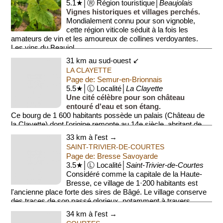
5.1★│Ⓡ Région touristique│
Beaujolais
Vignes historiques et villages perchés.
Mondialement connu pour son vignoble,
cette région viticole séduit à la fois les
amateurs de vin et les amoureux de collines verdoyantes.
Les vins du Beaujol...
31 km au sud-ouest ↙
LA CLAYETTE
Page de: Semur-en-Brionnais
5.5★│Ⓛ Localité│
La Clayette
Une cité célèbre pour son château
entouré d'eau et son étang.
Ce bourg de 1 600 habitants possède un palais (Château de
la Clayette) dont l'origine remonte au 14e siècle, abritant de
jolies fr...
33 km à l'est →
SAINT-TRIVIER-DE-COURTES
Page de: Bresse Savoyarde
3.5★│Ⓛ Localité│
Saint-Trivier-de-Courtes
Considéré comme la capitale de la Haute-
Bresse, ce village de 1·200 habitants est
l'ancienne place forte des sires de Bâgé. Le village conserve
des traces de son passé glorieux, notamment à travers...
34 km à l'est →