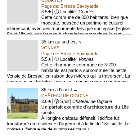
COURTES
Page de: Bresse Savoyarde
3.5★│Ⓛ Localité│
Courtes
Cette commune de 300 habitants, bien que
modeste, possède un patrimoine culturel
intéressant, avec des monuments tels que son église (Église
Saint-Nizier), ses fermes à cheminées sarrasines (ayant ...
35 km au sud-est ↘
VONNAS
Page de: Bresse Savoyarde
5.5★│Ⓛ Localité│
Vonnas
Cette charmante commune de 3·200
habitants est parfois surnommée ''le petite
Vensie de Bresse'' en raison des rivières qui la traversent. La
commune est toutefois bien plus connue pour sa gastronom...
36 km à l'ouest ←
CHÂTEAU DE DIGOINE
3.6★│Ⓢ Spot│
Château de Digoine
Un parfait exemple d’architecture du 18e
siècle.
À l'origine château défensif, l'édifice fut
transformé en résidence d'agrément à la fin du 18e siècle. Le
château, flanqué de deux grosses tours r...