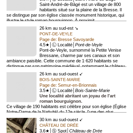
Saint-André-de-Bâgé est un village de 800
habitants situé sur la plaine de la Bresse. Il
se distingue par son église classée monument historique, qui
illustre le style roman bourguignon. À proximit...
26 km au sud-est ↘
PONT-DE-VEYLE
Page de: Bresse Savoyarde
4.5★│Ⓛ Localité│
Pont-de-Veyle
Pont-de-Veyle, surnommé la Petite Venise
Bressane, charme par ses canaux et son
ambiance paisible. Cette commune de 1·620 habitants se
distingue par son patrimoine médiéval, notamment le château
du...
26 km au sud-ouest ↙
BOIS-SAINTE-MARIE
Page de: Semur-en-Brionnais
3.5★│Ⓛ Localité│
Bois-Sainte-Marie
Une localité abritant un joyau de l'art
roman bourguignon.
Ce village de 190 habitants est célèbre pour son église (Église
Notre-Dame de la Nativité) du 12e siècle, l'une des plus
importantes de la...
30 km au sud-ouest ↙
CHÂTEAU DE DRÉE
3.6★│Ⓢ Spot│
Château de Drée