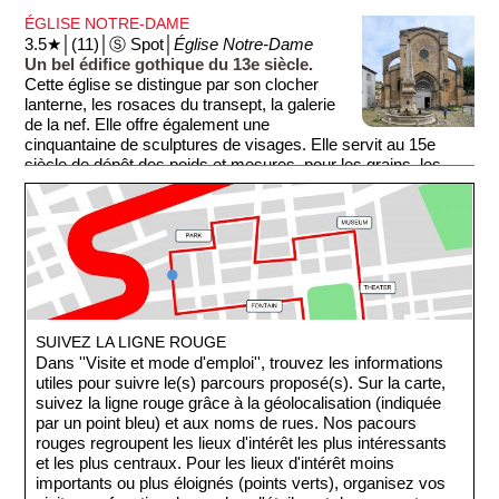
monnaie et hébergeait une école et une bibliothèque.
ÉGLISE NOTRE-DAME
3.5★│(11)│Ⓢ Spot│
Église Notre-Dame
Un bel édifice gothique du 13e siècle.
Cette église se distingue par son clocher
lanterne, les rosaces du transept, la galerie
de la nef. Elle offre également une
cinquantaine de sculptures de visages. Elle servit au 15e
siècle de dépôt des poids et mesures, pour les grains, les
farines, ou même des tuiles.
SUIVEZ LA LIGNE ROUGE
Dans ''Visite et mode d'emploi'', trouvez les informations
utiles pour suivre le(s) parcours proposé(s). Sur la carte,
suivez la ligne rouge grâce à la géolocalisation (indiquée
par un point bleu) et aux noms de rues. Nos pacours
rouges regroupent les lieux d'intérêt les plus intéressants
et les plus centraux. Pour les lieux d'intérêt moins
importants ou plus éloignés (points verts), organisez vos