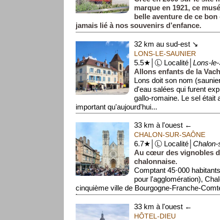
marque en 1921, ce musé
belle aventure de ce bon 
jamais lié à nos souvenirs d’enfance.
32 km au sud-est ↘
LONS-LE-SAUNIER
5.5★│Ⓛ Localité│
Lons-le-
Allons enfants de la Vach
Lons doit son nom (saunie
d'eau salées qui furent exp
gallo-romaine. Le sel était 
important qu'aujourd'hui...
33 km à l'ouest ←
CHALON-SUR-SAÔNE
6.7★│Ⓛ Localité│
Chalon-
Au cœur des vignobles de
chalonnaise.
Comptant 45·000 habitants
pour l'agglomération), Cha
cinquième ville de Bourgogne-Franche-Co
l...
33 km à l'ouest ←
HÔTEL-DIEU