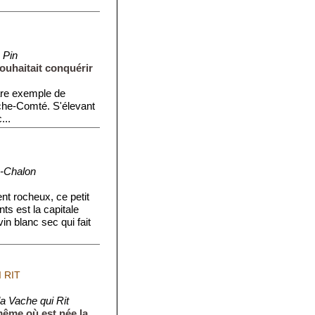
 Pin
souhaitait conquérir
are exemple de
che-Comté. S'élevant
...
-Chalon
t rocheux, ce petit
nts est la capitale
in blanc sec qui fait
 RIT
a Vache qui Rit
même où est née la