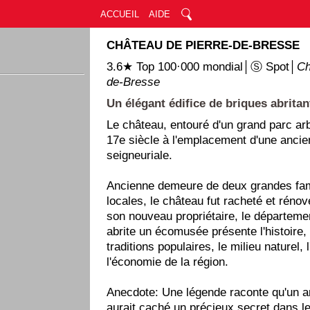
ACCUEIL
AIDE
CHÂTEAU DE PIERRE-DE-BRESSE
3.6★ Top 100·000 mondial│Ⓢ Spot│
Ch
de-Bresse
Un élégant édifice de briques abrita
Le château, entouré d'un grand parc arb
17e siècle à l'emplacement d'une ancie
seigneuriale.
Ancienne demeure de deux grandes fam
locales, le château fut racheté et rénov
son nouveau propriétaire, le départeme
abrite un écomusée présente l'histoire, 
traditions populaires, le milieu naturel, l
l'économie de la région.
Anecdote: Une légende raconte qu'un an
aurait caché un précieux secret dans l