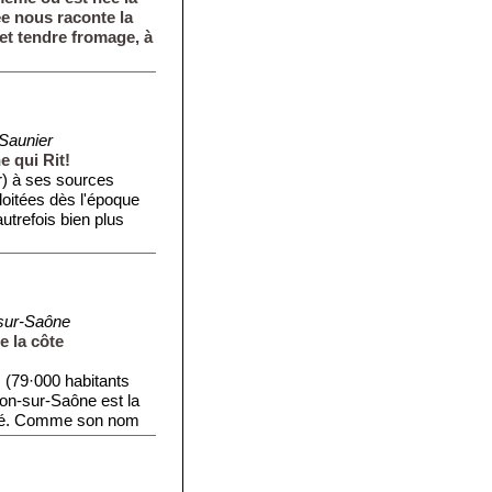
e nous raconte la
et tendre fromage, à
Saunier
e qui Rit!
r) à ses sources
loitées dès l'époque
autrefois bien plus
sur-Saône
 la côte
 (79·000 habitants
lon-sur-Saône est la
mté. Comme son nom