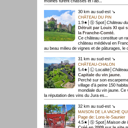
moines furent chassés et l'ab...
30 km au sud-est ↘
CHÂTEAU DU PIN
1.9★│Ⓢ Spot│
Château du
Détruit par Louis XI qui 
la Franche-Comté.
Ce château constitue un r
château médiéval en Fran
au beau milieu de vignes et de pâturages, le c
31 km au sud-est ↘
CHÂTEAU-CHALON
5.4★│Ⓛ Localité│
Château
Capitale du vin jaune.
Perché sur son escarpemen
village d'à peine 150 habita
mondiale du vin jaune. Ce v
la réputation des vins du Jura es...
32 km au sud-est ↘
MAISON DE LA VACHE QUI
Page de: Lons-le-Saunier
4.5★│Ⓢ Spot│
Maison de l
Créé en 2009 sur le site 