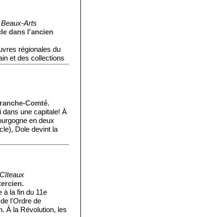
 Beaux-Arts
cle dans l'ancien
vres régionales du
in et des collections
Franche-Comté.
i dans une capitale! À
 Bourgogne en deux
cle), Dole devint la
Cîteaux
tercien.
à la fin du 11e
 de l'Ordre de
n. À la Révolution, les