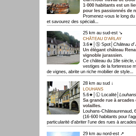
1·000 habitants est un li
pour les passionnés de n
Promenez-vous le long du ca
et savourez des spéciali...
25 km au sud-est ↘
CHÂTEAU D'ARLAY
3.6★│Ⓢ Spot│
Château d' 
Un élégant château Rena
vignoble jurassien.
Ce château du 18e siècle, 
vestiges de la forteresse 
de vignes, abrite un riche mobilier de style...
28 km au sud ↓
LOUHANS
5.6★│Ⓛ Localité│
Louhan
Sa grande rue à arcades
volailles.
Louhans-Châteaurenaud, 6
(16·600 habitants pour l'ag
particularité d'abriter l'une des rues à arcades 
29 km au nord-est ↗