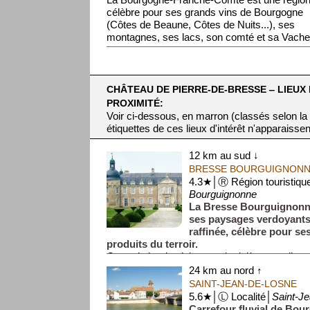
La Bourgogne-Franche-Comté est une régio
célèbre pour ses grands vins de Bourgogne
(Côtes de Beaune, Côtes de Nuits...), ses
montagnes, ses lacs, son comté et sa Vache 
CHÂTEAU DE PIERRE-DE-BRESSE ‒ LIEUX 
PROXIMITÉ:
Voir ci-dessous, en marron (classés selon la
étiquettes de ces lieux d'intérêt n'apparaissen
12 km au sud ↓
BRESSE BOURGUIGNON
4.3★│Ⓡ Région touristiqu
Bourguignonne
La Bresse Bourguignonn
ses paysages verdoyants
raffinée, célèbre pour ses
produits du terroir.
Ce territoire de plaines et de rivières se dis...
24 km au nord ↑
SAINT-JEAN-DE-LOSNE
5.6★│Ⓛ Localité│
Saint-J
Carrefour fluvial de Bour