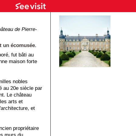
âteau de Pierre-
nt un écomusée.
oré, fut bâti au
nne maison forte
illes nobles
é au 20e siècle par
nt. Le château
les arts et
'architecture, et
cien propriétaire
es murs du