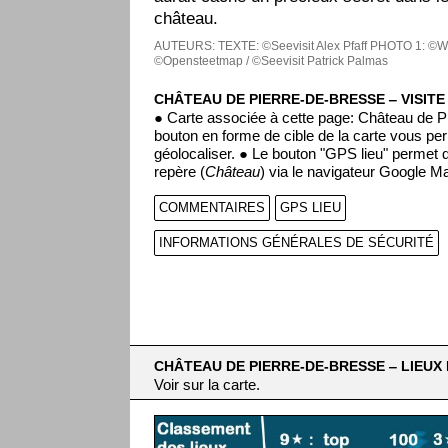
château.
AUTEURS:
TEXTE: ©Seevisit Alex Pfaff
PHOTO 1: ©Wi
©Opensteetmap / ©Seevisit Patrick Palmas
CHÂTEAU DE PIERRE-DE-BRESSE ‒ VISITE
● Carte associée à cette page: Château de P
bouton en forme de cible de la carte vous pe
géolocaliser. ● Le bouton "GPS lieu" permet de
repère (
Château
) via le navigateur Google M
COMMENTAIRES
GPS LIEU
INFORMATIONS GÉNÉRALES DE SÉCURITÉ
CHÂTEAU DE PIERRE-DE-BRESSE ‒ LIEUX 
Voir sur la carte.