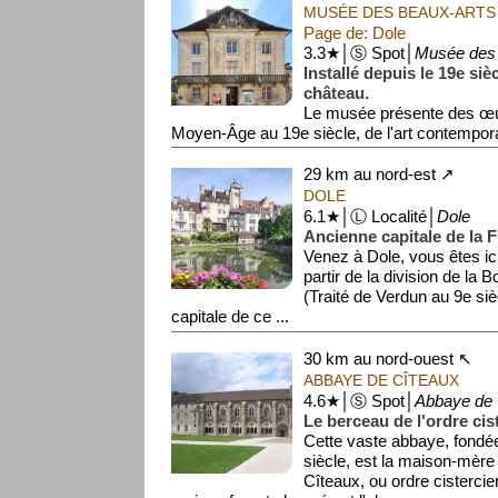
MUSÉE DES BEAUX-ARTS
Page de: Dole
3.3★│Ⓢ Spot│
Musée des
Installé depuis le 19e siè
château.
Le musée présente des œu
Moyen-Âge au 19e siècle, de l'art contempora
archéologiques.
29 km au nord-est ↗
DOLE
6.1★│Ⓛ Localité│
Dole
Ancienne capitale de la 
Venez à Dole, vous êtes ic
partir de la division de la
(Traité de Verdun au 9e siè
capitale de ce ...
30 km au nord-ouest ↖
ABBAYE DE CÎTEAUX
4.6★│Ⓢ Spot│
Abbaye de 
Le berceau de l'ordre cis
Cette vaste abbaye, fondée 
siècle, est la maison-mère
Cîteaux, ou ordre cistercie