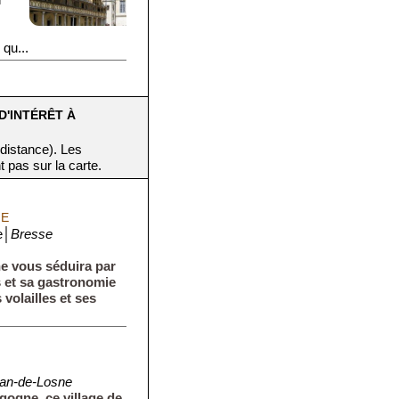
n
qu...
D'INTÉRÊT À
 distance). Les
t pas sur la carte.
NE
e│
Bresse
e vous séduira par
 et sa gastronomie
 volailles et ses
ean-de-Losne
gogne, ce village de