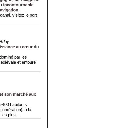
eu incontournable
avigation.
nal, visitez le port
Arlay
issance au cœur du
dominé par les
médiévale et entouré
s
 et son marché aux
·400 habitants
glomération), a la
les plus ...