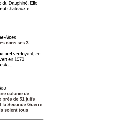
e du Dauphiné. Elle
ept châteaux et
ne-Alpes
les dans ses 3
aturel verdoyant, ce
uvert en 1979
esta...
ieu
nne colonie de
 près de 51 juifs
t la Seconde Guerre
ls soient tous