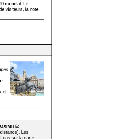
·000 mondial. Le
e visiteurs, la note
lpes
ne-
x et
OXIMITÉ:
 distance). Les
t pas sur la carte.