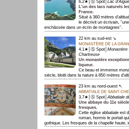
6.2★│Ⓢ Spot│
Lac d'Aigue
L'un des lacs naturels le
France.
Situé à 360 mètres d'altit
le décrivit un écrivain, ''u
enchâssée dans un écrin de montagnes''.
Ce j...
22 km au sud-est ↘
MONASTÈRE DE LA GRA
4.1★│Ⓢ Spot│
Monastère 
Chartreuse
Un monastère exceptionne
liqueur.
Ce beau et immense monast
siècle, blotti dans la nature à 850 mètres d’al
par ses huit clochers et par ...
23 km au nord-ouest ↖
ABBATIALE DE SAINT-CH
3.7★│Ⓢ Spot│
Abbatiale d
Une abbaye du 11e siècle
fresques.
Cette église abbatiale est d
roman, hormis le portail qui
gothique. Les fresques de la chapelle haute, int