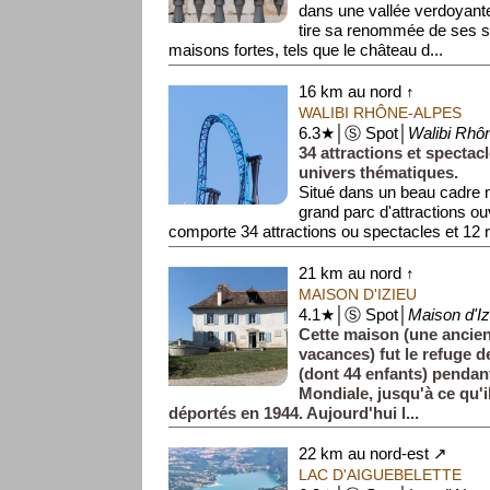
dans une vallée verdoyant
tire sa renommée de ses s
maisons fortes, tels que le château d...
16 km au nord ↑
WALIBI RHÔNE-ALPES
6.3★│Ⓢ Spot│
Walibi Rhô
34 attractions et spectac
univers thématiques.
Situé dans un beau cadre n
grand parc d'attractions o
comporte 34 attractions ou spectacles et 12 r
21 km au nord ↑
MAISON D'IZIEU
4.1★│Ⓢ Spot│
Maison d'Iz
Cette maison (une ancie
vacances) fut le refuge de
(dont 44 enfants) pendan
Mondiale, jusqu'à ce qu'i
déportés en 1944. Aujourd'hui l...
22 km au nord-est ↗
LAC D'AIGUEBELETTE