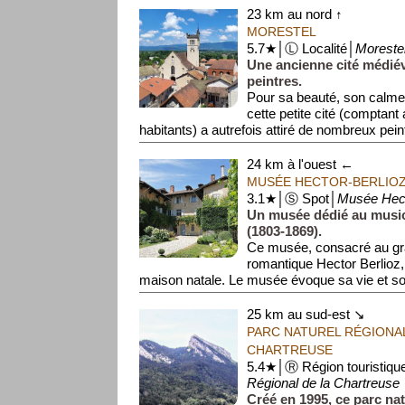
23 km au nord ↑
MORESTEL
5.7★│Ⓛ Localité│
Moreste
Une ancienne cité médiév
peintres.
Pour sa beauté, son calme 
cette petite cité (comptant
habitants) a autrefois attiré de nombreux peint
24 km à l'ouest ←
MUSÉE HECTOR-BERLIO
3.1★│Ⓢ Spot│
Musée Hect
Un musée dédié au music
(1803-1869).
Ce musée, consacré au gr
romantique Hector Berlioz, 
maison natale. Le musée évoque sa vie et so
25 km au sud-est ↘
PARC NATUREL RÉGIONAL
CHARTREUSE
5.4★│Ⓡ Région touristiqu
Régional de la Chartreuse
Créé en 1995, ce parc na