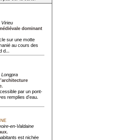
 Virieu
 médiévale dominant
ècle sur une motte
emanié au cours des
 d...
 Longpra
'architecture
e.
cessible par un pont-
ves remplies d'eau.
INE
oire-en-Valdaine
aux.
bitants est nichée