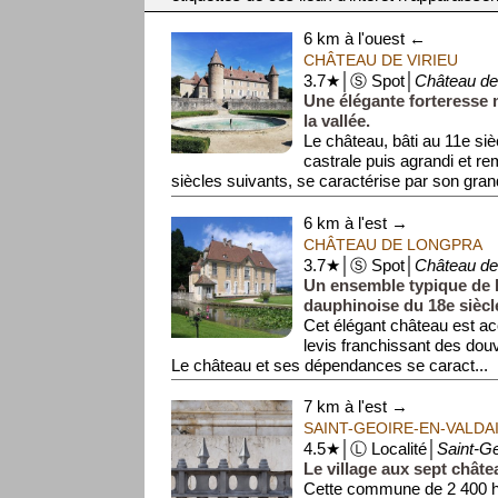
6 km à l'ouest ←
CHÂTEAU DE VIRIEU
3.7★│Ⓢ Spot│
Château de
Une élégante forteresse
la vallée.
Le château, bâti au 11e si
castrale puis agrandi et r
siècles suivants, se caractérise par son grand
6 km à l'est →
CHÂTEAU DE LONGPRA
3.7★│Ⓢ Spot│
Château de
Un ensemble typique de l
dauphinoise du 18e siècl
Cet élégant château est ac
levis franchissant des dou
Le château et ses dépendances se caract...
7 km à l'est →
SAINT-GEOIRE-EN-VALDA
4.5★│Ⓛ Localité│
Saint-Ge
Le village aux sept châte
Cette commune de 2 400 ha