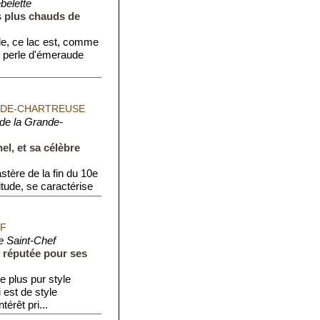
belette
s plus chauds de
ude, ce lac est, comme
ne perle d'émeraude
NDE-CHARTREUSE
de la Grande-
l, et sa célèbre
ère de la fin du 10e
titude, se caractérise
EF
e Saint-Chef
 réputée pour ses
e plus pur style
 est de style
érêt pri...