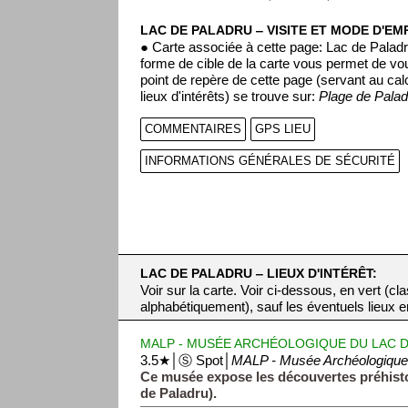
LAC DE PALADRU ‒ VISITE ET MODE D'EM
● Carte associée à cette page: Lac de Paladr
forme de cible de la carte vous permet de vou
point de repère de cette page (servant au ca
lieux d'intérêts) se trouve sur:
Plage de Palad
COMMENTAIRES
GPS LIEU
INFORMATIONS GÉNÉRALES DE SÉCURITÉ
LAC DE PALADRU ‒ LIEUX D'INTÉRÊT:
Voir sur la carte. Voir ci-dessous, en vert (cl
alphabétiquement), sauf les éventuels lieux en 
MALP - MUSÉE ARCHÉOLOGIQUE DU LAC 
3.5★│Ⓢ Spot│
MALP - Musée Archéologique
Ce musée expose les découvertes préhisto
de Paladru).