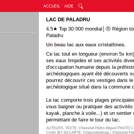
ACCUEIL
AIDE
LAC DE PALADRU
4.5★ Top 30·000 mondial│Ⓡ Région tou
Paladru
Un beau lac aux eaux cristallines.
Ce lac tout en longueur (environ 5v km)
ses eaux limpides et ses activités diver
d'occupation humaine depuis la préhisto
archéologiques ayant été découverts su
pourrez découvrir ces vestiges dans l
archéologique situé dans la commune d
Le lac comporte trois plages principale
vous baigner ou pratiquer des activités
kayak, planche à voile...) et un sentie
permettant de faire le tour du lac.
AUTEURS:
TEXTE: ©Seevisit Pédro Miguel
PHOTO 1:
Corlin /BY-SA
CARTE: ©Opensteetmap / ©Seevisit Pat