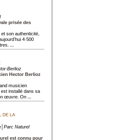
l
ale prisée des
et son authenticité,
 aujourd'hui 4·500
res. ...
Z
or-Berlioz
ien Hector Berlioz
and musicien
est installé dans sa
n œuvre. On ...
 DE LA
e│
Parc Naturel
turel est connu pour