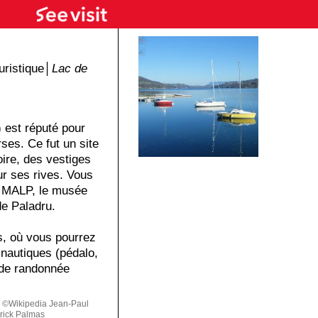
ristique│
Lac de
 est réputé pour
ses. Ce fut un site
ire, des vestiges
r ses rives. Vous
e MALP, le musée
e Paladru.
s, où vous pourrez
 nautiques (pédalo,
r de randonnée
 ©Wikipedia Jean-Paul
rick Palmas