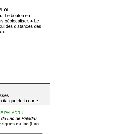
PLOI
u. Le bouton en
s géolocaliser. ● Le
lcul des distances des
ru
.
assés
italique de la carte.
DE PALADRU
 du Lac de Paladru
riques du lac (Lac