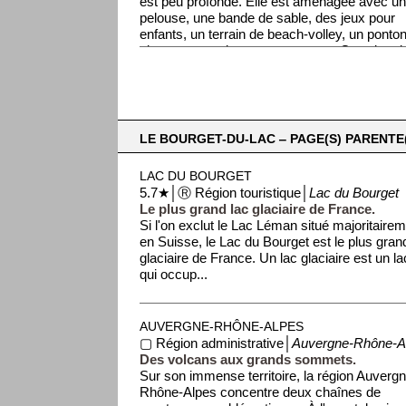
est peu profonde. Elle est aménagée avec u
pelouse, une bande de sable, des jeux pour
enfants, un terrain de beach-volley, un ponton
nique, un snack, et un restaurant. Grand park
LE BOURGET-DU-LAC ‒ PAGE(S) PARENTE(
LAC DU BOURGET
5.7★│Ⓡ Région touristique│
Lac du Bourget
Le plus grand lac glaciaire de France.
Si l'on exclut le Lac Léman situé majoritaire
en Suisse, le Lac du Bourget est le plus gran
glaciaire de France. Un lac glaciaire est un la
qui occup...
AUVERGNE-RHÔNE-ALPES
▢ Région administrative│
Auvergne-Rhône-A
Des volcans aux grands sommets.
Sur son immense territoire, la région Auverg
Rhône-Alpes concentre deux chaînes de