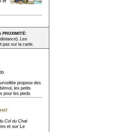
x et
À PROXIMITÉ:
 distance). Les
t pas sur la carte.
do
urveillée propose des
bémol, les petits
s pour les pieds
CHAT
du Col du Chat
ns et sur Le