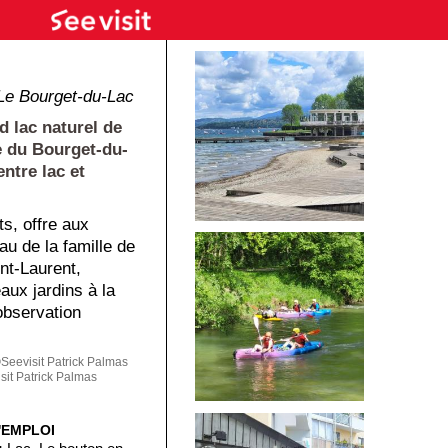
Le Bourget-du-Lac
d lac naturel de
le du Bourget-du-
entre lac et
s, offre aux
au de la famille de
int-Laurent,
aux jardins à la
'observation
eevisit Patrick Palmas
it Patrick Palmas
'EMPLOI