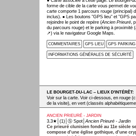
● Carte associée à cette page: Le Bourget-d
forme de cible de la carte vous permet de vou
carte comporte 1 parcours rouge (principal) d
inclus). ● Les boutons "GPS lieu" et "GPS pa
rejoindre le point de repère (
Ancien Prieuré
, 
du parcours rouge) et le parking à proximité 
↗) via le navigateur Google Maps.
COMMENTAIRES
GPS LIEU
GPS PARKING
INFORMATIONS GÉNÉRALES DE SÉCURITÉ
LE BOURGET-DU-LAC ‒ LIEUX D'INTÉRÊT:
Voir sur la carte. Voir ci-dessous, en rouge 
de la visite), en vert (classés alphabétiqueme
ANCIEN PRIEURÉ - JARDIN
3.3★│(1)│Ⓢ Spot│
Ancien Prieuré - Jardin
Ce prieuré clunisien fondé au 11e siècle s
compose d'une église gothique, d'une cry