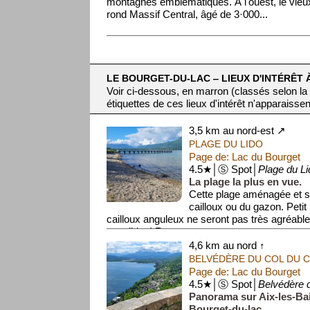
montagnes emblématiques. À l'ouest, le vieu
rond Massif Central, âgé de 3·000...
LE BOURGET-DU-LAC ‒ LIEUX D'INTÉRÊT 
Voir ci-dessous, en marron (classés selon la
étiquettes de ces lieux d'intérêt n'apparaissen
3,5 km au nord-est ↗
PLAGE DU LIDO
Page de: Lac du Bourget
4.5★│Ⓢ Spot│
Plage du Li
La plage la plus en vue.
Cette plage aménagée et s
cailloux ou du gazon. Petit 
cailloux anguleux ne seront pas très agréable
sensibles! Restaur...
4,6 km au nord ↑
BELVÉDÈRE DU COL DU 
Page de: Lac du Bourget
4.5★│Ⓢ Spot│
Belvédère 
Panorama sur Aix-les-Bai
Bourget-du-lac.