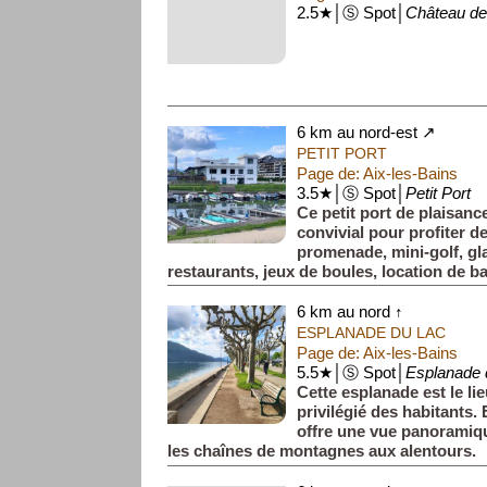
2.5★│Ⓢ Spot│
Château de
6 km au nord-est ↗
PETIT PORT
Page de: Aix-les-Bains
3.5★│Ⓢ Spot│
Petit Port
Ce petit port de plaisanc
convivial pour profiter d
promenade, mini-golf, gla
restaurants, jeux de boules, location de ba
6 km au nord ↑
ESPLANADE DU LAC
Page de: Aix-les-Bains
5.5★│Ⓢ Spot│
Esplanade 
Cette esplanade est le l
privilégié des habitants. 
offre une vue panoramique
les chaînes de montagnes aux alentours.