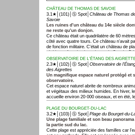
CHÂTEAU DE THOMAS DE SAVOIE
3.1★│(101)│Ⓢ Spot│
Château de Thomas d
Savoie
Les ruines d'un château du 14e siècle dont
ne reste qu'un donjon.
Ce château était un quadrilatère de 60 mètre
côté avec quatre tours. Ce château n'avait p
de fonction militaire. C'était un château de pl
résidence favorite des princes de Savoie. Dét
siècle par un incendie, il ne fut jamais reconst
OBSERVATOIRE DE L'ÉTANG DES AIGRETT
carrière de pierre.
2.3★│(102)│Ⓢ Spot│
Observatoire de l'Étan
des Aigrettes
Un magnifique espace naturel protégé et 
observatoire.
Cet espace naturel abrite de nombreux anim
et végétaux des milieux humides. En hiver, le
accueille environ 20·000 oiseaux, et en été, l
vie avec libellules, tortues, serpents et rong
l'observatoire, des panneaux explicatifs perm
PLAGE DU BOURGET-DU-LAC
les oiseaux présents. Depuis l'observatoire, tr
3.2★│(103)│Ⓢ Spot│
Plage du Bourget-du-L
marais, les oiseaux, et le lac en arrière-plan.
Une plage familiale et son beau panorama
la partie sud du lac.
Cette plage est appréciée des familles car l'e