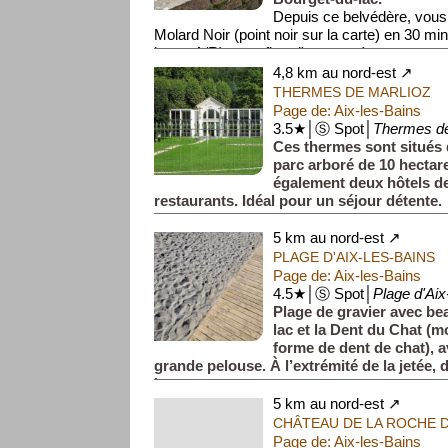
Depuis ce belvédère, vous 
Molard Noir (point noir sur la carte) en 30 m
heure A/R) et profiter d'une vue à...
4,8 km au nord-est ↗
THERMES DE MARLIOZ
Page de: Aix-les-Bains
3.5★│Ⓢ Spot│
Thermes de
Ces thermes sont situés
parc arboré de 10 hecta
également deux hôtels de
restaurants. Idéal pour un séjour détente.
5 km au nord-est ↗
PLAGE D'AIX-LES-BAINS
Page de: Aix-les-Bains
4.5★│Ⓢ Spot│
Plage d'Aix
Plage de gravier avec be
lac et la Dent du Chat (
forme de dent de chat), a
grande pelouse. À l’extrémité de la jetée,
la ...
5 km au nord-est ↗
CHÂTEAU DE LA ROCHE D
Page de: Aix-les-Bains