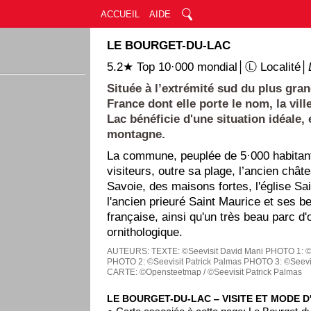
ACCUEIL
AIDE
LE BOURGET-DU-LAC
5.2★ Top 10·000 mondial│Ⓛ Localité│
Située à l’extrémité sud du plus gran
France dont elle porte le nom, la vil
Lac bénéficie d'une situation idéale, 
montagne.
La commune, peuplée de 5·000 habitant
visiteurs, outre sa plage, l’ancien châte
Savoie, des maisons fortes, l'église Sa
l'ancien prieuré Saint Maurice et ses be
française, ainsi qu'un très beau parc d
ornithologique.
AUTEURS:
TEXTE: ©Seevisit David Mani
PHOTO 1: ©S
PHOTO 2: ©Seevisit Patrick Palmas
PHOTO 3: ©Seevis
CARTE: ©Opensteetmap / ©Seevisit Patrick Palmas
LE BOURGET-DU-LAC ‒ VISITE ET MODE D