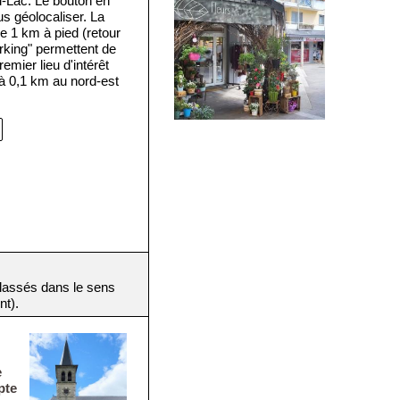
u-Lac. Le bouton en
s géolocaliser. La
e 1 km à pied (retour
rking" permettent de
premier lieu d'intérêt
(à 0,1 km au nord-est
(classés dans le sens
nt).
e
pte