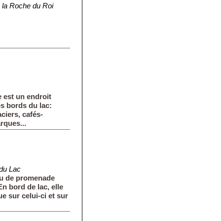
 la Roche du Roi
e est un endroit
es bords du lac:
ciers, cafés-
rques...
du Lac
ieu de promenade
En bord de lac, elle
 sur celui-ci et sur