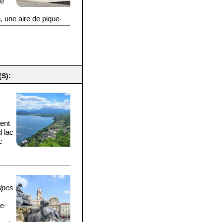
ne
, une aire de pique-
ing.
S):
ment
d lac
c
lpes
ne-