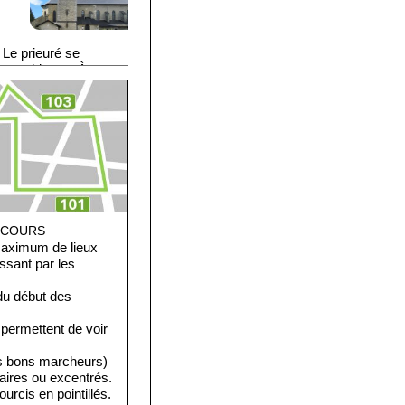
e
 Le prieuré se
es gothiques. À
de cheminée, la
es de toute beauté.
un potager et un verger
RCOURS
maximum de lieux
ssant par les
du début des
 permettent de voir
es bons marcheurs)
daires ou excentrés.
urcis en pointillés.