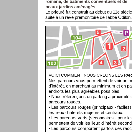
romane, de bâtiments conventuels et de
beaux jardins aménagés.
Le prieuré fut construit au début du 11e siècl
suite à un rêve prémonitoire de l'abbé Odilon.
distingue par son cloître aux splendides voût
l'intérieur, le réfectoire, la cuisine et sa gran
bibliothèque, hébergent des œuvres médiéval
Les jardins à la française étaient à l'origine 
destinés aux besoins du monastère.
VOICI COMMENT NOUS CRÉONS LES PA
Nos parcours vous permettent de voir un 
d'intérêt, en marchant au minimum et en pa
endroits les plus agréables possibles.
• Nous référençons un parking a proximité 
parcours rouges.
• Les parcours rouges (principaux - faciles)
les lieux d'intérêts majeurs et centraux.
• Les parcours verts (secondaires - pour l
permettent de voir les lieux d'intérêt secon
• Les parcours comportent parfois des racco