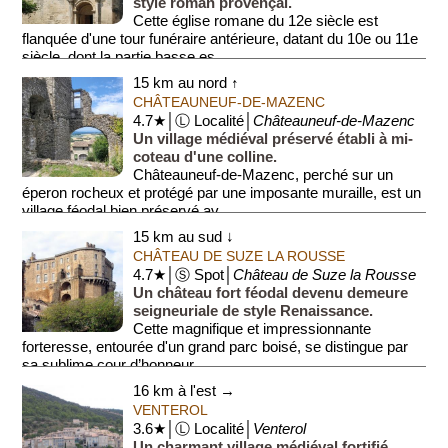
style roman provençal.
Cette église romane du 12e siècle est
flanquée d'une tour funéraire antérieure, datant du 10e ou 11e
siècle, dont la partie basse es...
15 km au nord ↑
CHÂTEAUNEUF-DE-MAZENC
4.7★│Ⓛ Localité│
Châteauneuf-de-Mazenc
Un village médiéval préservé établi à mi-
coteau d'une colline.
Châteauneuf-de-Mazenc, perché sur un
éperon rocheux et protégé par une imposante muraille, est un
village féodal bien préservé av...
15 km au sud ↓
CHÂTEAU DE SUZE LA ROUSSE
4.7★│Ⓢ Spot│
Château de Suze la Rousse
Un château fort féodal devenu demeure
seigneuriale de style Renaissance.
Cette magnifique et impressionnante
forteresse, entourée d'un grand parc boisé, se distingue par
sa sublime cour d’honneur ...
16 km à l'est →
VENTEROL
3.6★│Ⓛ Localité│
Venterol
Un charmant village médiéval fortifié.