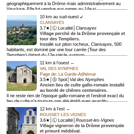
géographiquement à la Drôme mais administrativement au
Vaucluse. Elle fut vendue aux papes au 14e si...
10 km au sud-ouest ↙
CLANSAYES
3.7★│Ⓛ Localité│
Clansayes
Village perché de la Drôme provençale et
tour des Templiers.
Installé sur piton rocheux, Clansayes, 500
habitants, est dominé par une tour carrée (Tour des
Templiers) datant du 12e siècle, surmon...
11 km à l'ouest ←
VAL DES NYMPHES
Page de: La Garde-Adhémar
3.5★│Ⓢ Spot│
Val des Nymphes
Ancien lieu de culte gallo-romain installé
au bordé de chênes centenaires.
Il ne reste rien de l'époque gallo-romaine et l'endroit exact du
lieu de culte n'a toujours pas été établi avec exactitu...
12 km à l'est →
ROUSSET-LES-VIGNES
3.6★│Ⓛ Localité│
Rousset-les-Vignes
Village vigneron de la Drôme provençale
et prieuré médiéval.