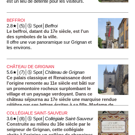
est un lieu de détente pour les visiteurs.
BEFFROI
2.8★│(5)│Ⓢ Spot│
Beffroi
Le beffroi, datant du 17e siècle, est l'un
des symboles de la ville.
Il offre une vue panoramique sur Grignan et
les environs.
CHÂTEAU DE GRIGNAN
5.6★│(7)│Ⓢ Spot│
Château de Grignan
Ce palais classique et Renaissance dont
l'origine remonte au 11e siècle est bâti sur
un promontoire rocheux surplombant le
village et un paysage verdoyant. Dans ce
château séjourna au 17e siècle une marquise rendue
célèbre par ses lettres écrites à sa fille, Madame de
Sévigné.
COLLÉGIALE SAINT-SAUVEUR
3.6★│(8)│Ⓢ Spot│
Collégiale Saint-Sauveur
Construite au milieu du 16e siècle par le
seigneur de Grignan, cette collégiale
abrita à l'origine un collège de chanoines.