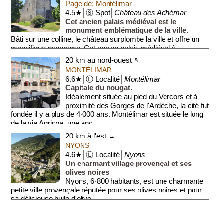
Page de: Montélimar
4.5★│Ⓢ Spot│
Château des Adhémar
Cet ancien palais médiéval est le
monument emblématique de la ville.
Bâti sur une colline, le château surplombe la ville et offre un
magnifique panorama. Cet ancien palais médiéval à
l'architectu...
20 km au nord-ouest ↖
MONTÉLIMAR
6.6★│Ⓛ Localité│
Montélimar
Capitale du nougat.
Idéalement située au pied du Vercors et à
proximité des Gorges de l'Ardèche, la cité fut
fondée il y a plus de 4·000 ans. Montélimar est située le long
de la via Agrippa, une anc...
20 km à l'est →
NYONS
4.6★│Ⓛ Localité│
Nyons
Un charmant village provençal et ses
olives noires.
Nyons, 6·800 habitants, est une charmante
petite ville provençale réputée pour ses olives noires et pour
sa délicieuse huile d'olive.
Ent...