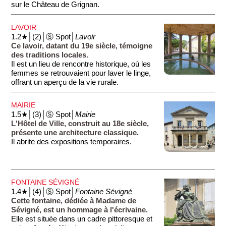
sur le Château de Grignan.
LAVOIR
1.2★│(2)│Ⓢ Spot│
Lavoir
Ce lavoir, datant du 19e siècle, témoigne
des traditions locales.
Il est un lieu de rencontre historique, où les
femmes se retrouvaient pour laver le linge,
offrant un aperçu de la vie rurale.
MAIRIE
1.5★│(3)│Ⓢ Spot│
Mairie
L'Hôtel de Ville, construit au 18e siècle,
présente une architecture classique.
Il abrite des expositions temporaires.
FONTAINE SÉVIGNÉ
1.4★│(4)│Ⓢ Spot│
Fontaine Sévigné
Cette fontaine, dédiée à Madame de
Sévigné, est un hommage à l'écrivaine.
Elle est située dans un cadre pittoresque et