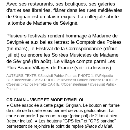
Avec ses restaurants, ses boutiques, ses galeries
d'art et ses librairies, flâner dans les rues médiévales
de Grignan est un plaisir exquis. La collégiale abrite
la tombe de Madame de Sévigné.
Plusieurs festivals rendent hommage à Madame de
Sévigné et aux belles lettres: le Comptoir des Poètes
(fin mars), le Festival de la Correspondance (début
juillet) ou encore les Soirées Musicales de Madame
de Sévigné (fin août). Le village compte parmi Les
Plus Beaux Villages de France (voir ci-dessous).
AUTEURS:
TEXTE: ©Seevisit Patrick Palmas
PHOTO 1: ©Wikipedia
BlueBreezeWiki /BY-SA
PHOTO 2: ©Seevisit Patrice Perrotte
PHOTO 3:
©Seevisit Patrice Perrotte
CARTE: ©Opensteetmap / ©Seevisit Patrick
Palmas
GRIGNAN ‒ VISITE ET MODE D'EMPLOI
● Carte associée à cette page: Grignan. Le bouton en forme
de cible de la carte vous permet de vous géolocaliser. La
carte comporte 1 parcours rouge (principal) de 2 km à pied
(retour inclus). ● Les boutons "GPS lieu" et "GPS parking"
permettent de rejoindre le point de repère (
Place du Mail
,