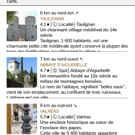
carte.
6 km au nord-est ↗
TAULIGNAN
4.1★│Ⓛ Localité│
Taulignan
Un charmant village médiéval du 14e
siècle.
Taulignan, 1·600 habitants, est une
charmante petite cité médiévale ayant conservé la plupart des
tours des fortifications qui clôturaient le village a...
7 km au nord-ouest ↖
ABBAYE D'AIGUEBELLE
4.7★│Ⓢ Spot│
Abbaye d'Aiguebelle
Un monastère fondé au 12e siècle au
milieu de montagnes boisées.
Le nom de l'abbaye, signifiant ''belles eaux'',
vient de son emplacement, au confluent de trois ruisseaux.
L'abbaye est par aille...
8 km au sud-est ↘
VALRÉAS
5.5★│Ⓛ Localité│
Valréas
Une enclave historique au cœur de
l'enclave des papes.
Cette ville de 9 400 habitants appartient