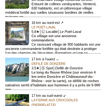
Entouré de collines verdoyantes, Venterol,
630 habitants, est un pittoresque village
médiéval fortifié aux ruelles sinueuses bordées de vieilles
maisons en ...
16 km au nord-est ↗
LE POËT-LAVAL
5.8★│Ⓛ Localité│
Le Poët-Laval
Ce village est une ancienne
commanderie.
Ce ravissant village de 900 habitants est une
ancienne commanderie fortifiée qui était destinée à protéger
l'un des chemins de Jérusalem. Rappelons qu'une co...
17 km à l'ouest ←
DEFILÉ DE DONZÈRE
3.5★│Ⓢ Spot│
Defilé de Donzère
Le long du fleuve Rhône (sur environ 4
km entre Donzère et Châteauneuf-du-
Rhône - voir la carte), ce défilé de roches
calcaires sertit d'habitats aux hommes il y a près de 5·000
ans.
C'est d...
17 km au sud-ouest ↙
LA FERME AUX CROCODILES
(PIERRELATTE)