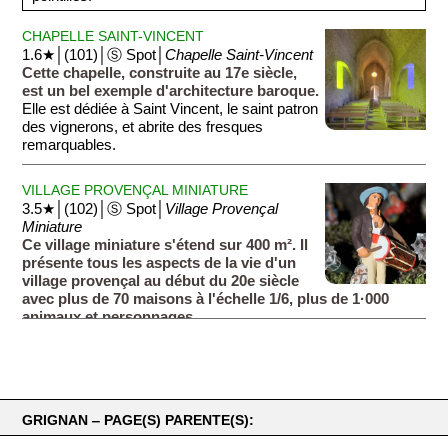
CHAPELLE SAINT-VINCENT
1.6★│(101)│Ⓢ Spot│
Chapelle Saint-Vincent
Cette chapelle, construite au 17e siècle,
est un bel exemple d'architecture baroque.
Elle est dédiée à Saint Vincent, le saint patron
des vignerons, et abrite des fresques
remarquables.
VILLAGE PROVENÇAL MINIATURE
3.5★│(102)│Ⓢ Spot│
Village Provençal
Miniature
Ce village miniature s'étend sur 400 m². Il
présente tous les aspects de la vie d'un
village provençal au début du 20e siècle
avec plus de 70 maisons à l'échelle 1/6, plus de 1·000
animaux et personnages.
GRIGNAN ‒ PAGE(S) PARENTE(S):