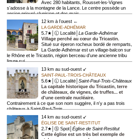
Avec 280 habitants, Rousset-les-Vignes
s'adosse à la montagne de la Lance. Le centre possède un
ancien prieuré clunisien et des mais...
12 km à l'ouest ←
LA GARDE-ADHÉMAR
5.7★│Ⓛ Localité│
La Garde-Adhémar
Village perché au cœur du Tricastin.
Situé sur éperon rocheux bordé de remparts,
La Garde-Adhémar est un village-balcon sur
le Rhône et le Tricastin, région berceau d'une ancienne tribu
ligure sui...
13 km au sud-ouest ↙
SAINT-PAUL-TROIS-CHÂTEAUX
5.6★│Ⓛ Localité│
Saint-Paul-Trois-Châteaux
La capitale historique du Tricastin, terre
de châteaux, de vignes, de truffes... et
d'une centrale nucléaire.
Contrairement à ce que son nom suggère, il n'y a pas trois
châteaux à Saint-Paul-Trois...
14 km au sud-ouest ↙
ÉGLISE DE SAINT-RESTITUT
2.7★│Ⓢ Spot│
Église de Saint-Restitut
Cette église est un très bel exemple de