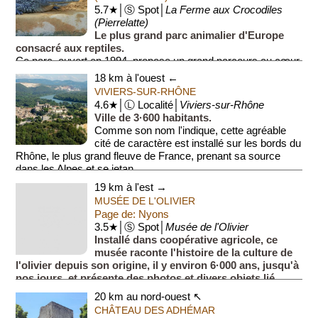
5.7★│Ⓢ Spot│
La Ferme aux Crocodiles
(Pierrelatte)
Le plus grand parc animalier d'Europe
consacré aux reptiles.
Ce parc, ouvert en 1994, propose un grand parcours au cœur
d’une biodiversité luxuriante. Le parc comprend une serre
18 km à l'ouest ←
tropicale de 8·000 ...
VIVIERS-SUR-RHÔNE
4.6★│Ⓛ Localité│
Viviers-sur-Rhône
Ville de 3·600 habitants.
Comme son nom l'indique, cette agréable
cité de caractère est installé sur les bords du
Rhône, le plus grand fleuve de France, prenant sa source
dans les Alpes et se jetan...
19 km à l'est →
MUSÉE DE L'OLIVIER
Page de: Nyons
3.5★│Ⓢ Spot│
Musée de l'Olivier
Installé dans coopérative agricole, ce
musée raconte l'histoire de la culture de
l'olivier depuis son origine, il y environ 6·000 ans, jusqu'à
nos jours, et présente des photos et divers objets lié...
20 km au nord-ouest ↖
CHÂTEAU DES ADHÉMAR