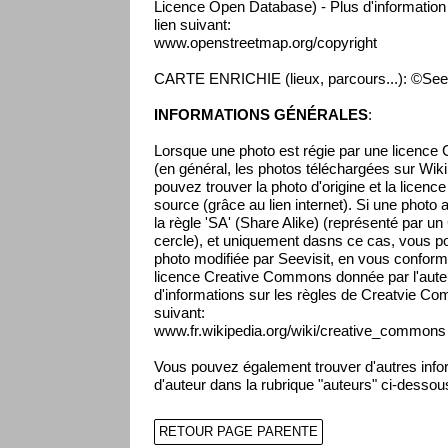
Licence Open Database) - Plus d'information s
lien suivant:
www.openstreetmap.org/copyright
CARTE ENRICHIE (lieux, parcours...): ©Seev
INFORMATIONS GÉNÉRALES
:
Lorsque une photo est régie par une licenc
(en général, les photos téléchargées sur Wikip
pouvez trouver la photo d'origine et la licenc
source (grâce au lien internet). Si une photo 
la règle 'SA' (Share Alike) (représenté par un
cercle), et uniquement dasns ce cas, vous pou
photo modifiée par Seevisit, en vous conform
licence Creative Commons donnée par l'auteur
d'informations sur les règles de Creatvie Co
suivant:
www.fr.wikipedia.org/wiki/creative_commons
Vous pouvez également trouver d'autres infor
d'auteur dans la rubrique "auteurs" ci-dessou
RETOUR PAGE PARENTE