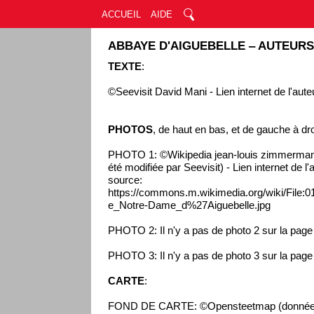
ACCUEIL
AIDE
ABBAYE D'AIGUEBELLE ‒ AUTEURS
TEXTE
:
©Seevisit David Mani - Lien internet de l'aute
PHOTOS
, de haut en bas, et de gauche à dro
PHOTO 1: ©Wikipedia jean-louis zimmermann
été modifiée par Seevisit) - Lien internet de l
source:
https://commons.m.wikimedia.org/wiki/File:
e_Notre-Dame_d%27Aiguebelle.jpg
PHOTO 2: Il n'y a pas de photo 2 sur la pag
PHOTO 3: Il n'y a pas de photo 3 sur la pag
CARTE
:
FOND DE CARTE: ©Opensteetmap (données 