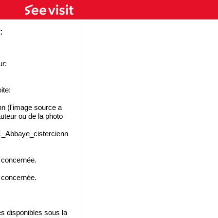
:
ur:
ite:
 (l'image source a
'auteur ou de la photo
01_Abbaye_cistercienn
e concernée.
e concernée.
disponibles sous la