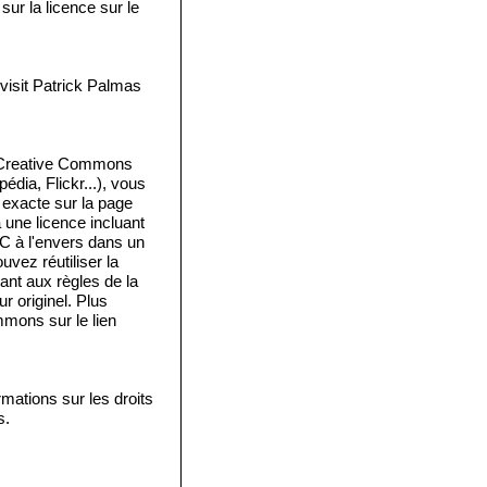
ur la licence sur le
isit Patrick Palmas
e Creative Commons
édia, Flickr...), vous
e exacte sur la page
a une licence incluant
 C à l'envers dans un
vez réutiliser la
ant aux règles de la
 originel. Plus
mmons sur le lien
mations sur les droits
s.