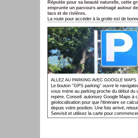
Réputée pour sa beauté naturelle, cette gr
emprunte un parcours aménagé autour d
lacs et de rivières.
La route pour accéder à la grotte est de bonn
goudronnées) mais ne dispose pas de barrièr
toute la longueur, ce qui pourra effrayer les v
vertige.
Sur place (au niveau de la billetterie - photo 
toilettes, un magasin de souvenirs et un snac
grotte se trouve à environ 300 mètres au nord d
visite (visite guidée uniquement) dure enviro
ALLEZ AU PARKING AVEC GOOGLE MAPS
Le bouton ''GPS parking'' ouvre le navigat
vous mène au parking proche du début du ci
repère. Conseil: autorisez Google Maps à c
géolocalisation pour que l'itinéraire se cal
depuis votre position. Une fois arrivé, retou
Seevisit et utilisez la carte pour commencer 