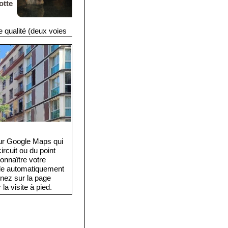
otte
e
e qualité (deux voies
e de sécurité sur
isiteurs sujets au
2), vous trouverez des
k-bar. L'entrée de la
e la billetterie. La
n une heure.
eur Google Maps qui
rcuit ou du point
onnaître votre
cule automatiquement
rnez sur la page
la visite à pied.