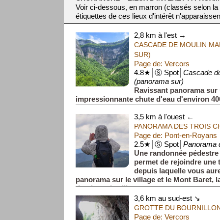
Voir ci-dessous, en marron (classés selon la
étiquettes de ces lieux d'intérêt n'apparaissen
2,8 km à l'est →
CASCADE DE MOULIN MA
SUR)
Page de: Vercors
4.8★│Ⓢ Spot│
Cascade de
(panorama sur)
Ravissant panorama sur
impressionnante chute d'eau d'environ 40
3,5 km à l'ouest ←
PANORAMA DES TROIS C
Page de: Pont-en-Royans
2.5★│Ⓢ Spot│
Panorama d
Une randonnée pédestre d
permet de rejoindre une t
depuis laquelle vous aur
panorama sur le village et le Mont Baret,
dominant le villag...
3,6 km au sud-est ↘
GROTTE DU BOURNILLO
Page de: Vercors