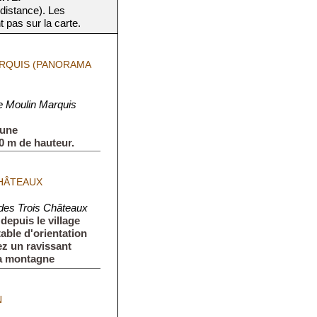
 distance). Les
t pas sur la carte.
RQUIS (PANORAMA
 Moulin Marquis
 une
0 m de hauteur.
HÂTEAUX
es Trois Châteaux
epuis le village
able d'orientation
ez un ravissant
 la montagne
N