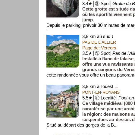
3.4★│Ⓢ Spot│
Grotte du B
Cette grotte est située d
où les sportifs viennent 
jump.
Depuis le parking, prévoir 30 minutes de marc
cirque. Il n'est pas possible de vis...
3,8 km au sud ↓
PAS DE L'ALLIER
Page de: Vercors
3.5★│Ⓢ Spot│
Pas de l'All
Installé à flanc de falais
offre une vue ravissante 
grands canyons du Verco
cette randonnée vous offre un beau panoram
''grands canyons'' du...
3,8 km à l'ouest ←
PONT-EN-ROYANS
5.5★│Ⓛ Localité│
Pont-en
Ce village médiéval (800 
caractérise par une arch
la région: des maisons a
suspendues au-dessus du
Situé au départ des gorges de la B...