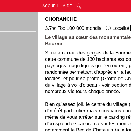
ACCUEIL
AIDE
CHORANCHE
3.7★ Top 100·000 mondial│Ⓛ Localité
Le village au cœur des monumentale
Bourne.
Situé au cœur des gorges de la Bourne
cette commune de 130 habitants est co
paysages magnifiques qui l'entourent, p
randonnée permettant d'apprécier la faun
locales, et pour sa grotte (Grotte de C
du village à vol d'oiseau - voir section 
nombreux visiteurs chaque année.
Bien qu'assez joli, le centre du village 
d'intérêt particulier mais nous vous con
même de vous arrêter sur le parking ré
d'un splendide panorama sur les monta
notamment le Bec de Chateluis (à la f