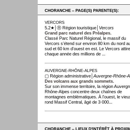
CHORANCHE ‒ PAGE(S) PARENTE(S):
VERCORS
5.2★│Ⓡ Région touristique│
Vercors
Grand parc naturel des Préalpes.
Classé Parc Naturel Régional, le massif du
Vercors s'étend sur environ 80 km du nord a
sud et 60 km d'ouest en est. Le Vercors attir
chaque année des millions de ...
AUVERGNE-RHÔNE-ALPES
▢ Région administrative│
Auvergne-Rhône-A
Des volcans aux grands sommets.
Sur son immense territoire, la région Auverg
Rhône-Alpes concentre deux chaînes de
montagnes emblématiques. À l'ouest, le vieu
rond Massif Central, âgé de 3·000...
CHORANCHE ‒ LIEUX D'INTÉRÊT À PROXIM