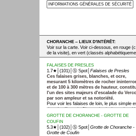
INFORMATIONS GÉNÉRALES DE SÉCURITÉ
CHORANCHE ‒ LIEUX D'INTÉRÊT:
Voir sur la carte. Voir ci-dessous, en rouge 
de la visite), en vert (classés alphabétiqueme
FALAISES DE PRESLES
1.7★│(101)│Ⓢ Spot│
Falaises de Presles
Ces falaises grises, blanches, et ocre,
mesurant 5 kilomètres de rocher ininterr
et de 100 à 300 mètres de hauteur, constit
l'un des sites majeurs d'escalade du Verc
par son ampleur et sa notoriété.
Pour voir les falaises de loin, le plus simple 
dans le village de Choranche (voir section dé
randonneurs pourront se rendre au pied ou 
GROTTE DE CHORANCHE - GROTTE DE
falaises grâce à plusieurs chemins de rando
COUFIN
5.3★│(102)│Ⓢ Spot│
Grotte de Choranche -
Grotte de Coufin