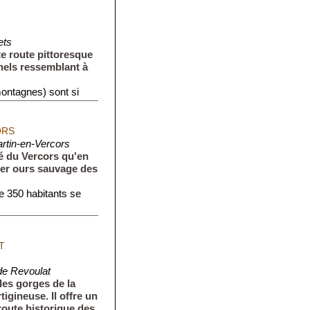
ets
te route pittoresque
nels ressemblant à
montagnes) sont si
ORS
rtin-en-Vercors
lé du Vercors qu'en
nier ours sauvage des
de 350 habitants se
T
de Revoulat
es gorges de la
igineuse. Il offre un
route historique des