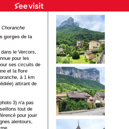
│
Choranche
s gorges de la
 dans le Vercors,
nnue pour les
our ses circuits de
e et la flore
horanche, à 1 km
dédiée) attirant de
(photo 3) n'a pas
seillons tout de
férencé pour jouir
gnes alentours,
orme