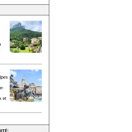
u
e
lpes
ne-
x et
ITÉ: