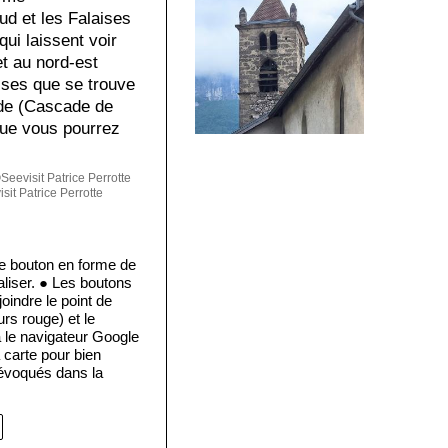
ud et les Falaises
qui laissent voir
et au nord-est
aises que se trouve
ade (Cascade de
 que vous pourrez
eevisit Patrice Perrotte
it Patrice Perrotte
e bouton en forme de
aliser. ● Les boutons
oindre le point de
urs rouge) et le
a le navigateur Google
carte pour bien
 évoqués dans la