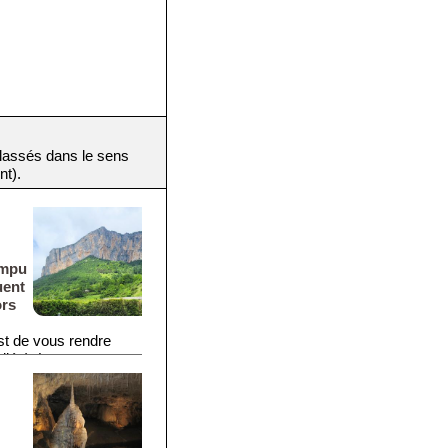
(classés dans le sens
nt).
ompu
uent
ors
est de vous rendre
diée). Les
au sommet des
nnée.