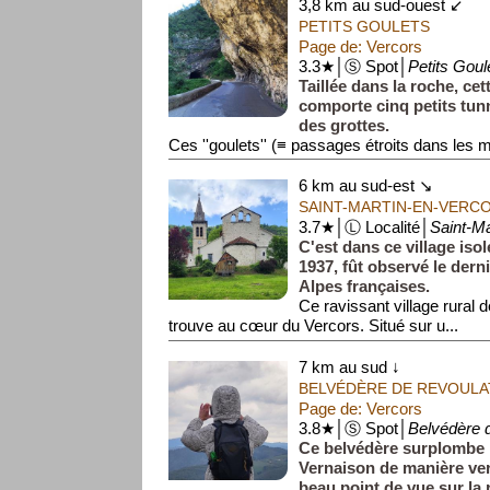
3,8 km au sud-ouest ↙
PETITS GOULETS
Page de: Vercors
3.3★│Ⓢ Spot│
Petits Goul
Taillée dans la roche, cet
comporte cinq petits tun
des grottes.
Ces ''goulets'' (≡ passages étroits dans les 
profonds et fermés que le sol...
6 km au sud-est ↘
SAINT-MARTIN-EN-VERC
3.7★│Ⓛ Localité│
Saint-Ma
C'est dans ce village iso
1937, fût observé le der
Alpes françaises.
Ce ravissant village rural 
trouve au cœur du Vercors. Situé sur u...
7 km au sud ↓
BELVÉDÈRE DE REVOULA
Page de: Vercors
3.8★│Ⓢ Spot│
Belvédère 
Ce belvédère surplombe l
Vernaison de manière vert
beau point de vue sur la 