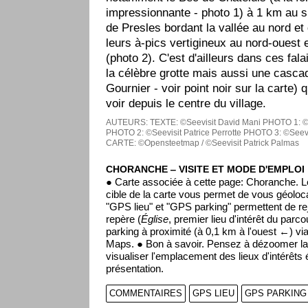
impressionnante - photo 1) à 1 km au s
de Presles bordant la vallée au nord et 
leurs à-pics vertigineux au nord-ouest 
(photo 2). C'est d'ailleurs dans ces fal
la célèbre grotte mais aussi une casc
Gournier - voir point noir sur la carte)
voir depuis le centre du village.
AUTEURS:
TEXTE: ©Seevisit David Mani
PHOTO 1: ©S
PHOTO 2: ©Seevisit Patrice Perrotte
PHOTO 3: ©Seevis
CARTE: ©Opensteetmap / ©Seevisit Patrick Palmas
CHORANCHE ‒ VISITE ET MODE D'EMPLOI
● Carte associée à cette page: Choranche. L
cible de la carte vous permet de vous géoloc
"GPS lieu" et "GPS parking" permettent de rej
repère (
Église
, premier lieu d'intérêt du parco
parking à proximité (à 0,1 km à l'ouest ←) vi
Maps. ● Bon à savoir. Pensez à dézoomer la 
visualiser l'emplacement des lieux d'intérêts
présentation.
COMMENTAIRES
GPS LIEU
GPS PARKING