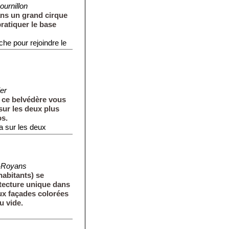
ournillon
ans un grand cirque
pratiquer le base
he pour rejoindre le
ier
e, ce belvédère vous
sur les deux plus
s.
a sur les deux
-Royans
habitants) se
itecture unique dans
ux façades colorées
 vide.