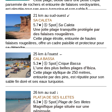
Cette plage, blottie dans une petite crique
parsemée de rochers et entourée de falaises verdoyantes,
est réputée pour ses eaux turquoise et son sable fi...
21 km au sud-ouest ↙
SA CALETA
5.7★│Ⓢ Spot│
Sa Caleta
Une jolie plage tranquille protégée par
des falaises rougeâtres.
Cette plage étroite, entourée de hautes
falaises rougeâtres, offre un cadre paisible et protecteur pour
se détendre.
25 km à l'ouest ←
Le si...
CALA BASSA
5.3★│Ⓢ Spot│
Crique Bassa
L'une des plus belles plages d'Ibiza.
Cette plage idyllique de 250 mètres,
entourée par des pins, est réputée pour son
sable fin doré et ses eaux turquoise.
Ce lieu très prisé pour la baigna...
26 km au sud ↓
PLATJA DE SES ILLETES
6.3★│Ⓢ Spot│
Plage de Ses Illetes
Magnifique plage située sur une
péninsule.