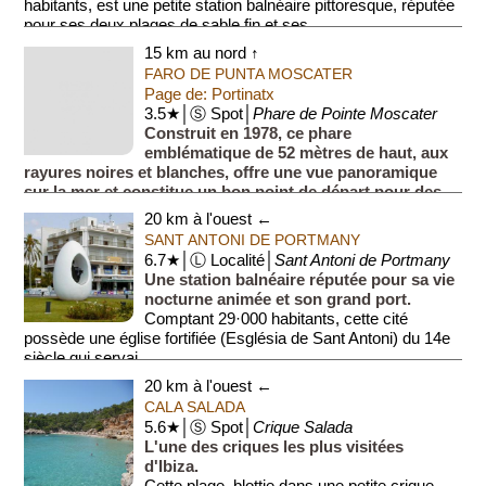
habitants, est une petite station balnéaire pittoresque, réputée
pour ses deux plages de sable fin et ses ...
15 km au nord ↑
FARO DE PUNTA MOSCATER
Page de: Portinatx
3.5★│Ⓢ Spot│
Phare de Pointe Moscater
Construit en 1978, ce phare
emblématique de 52 mètres de haut, aux
rayures noires et blanches, offre une vue panoramique
sur la mer et constitue un bon point de départ pour des
randonnées côtières.
20 km à l'ouest ←
SANT ANTONI DE PORTMANY
6.7★│Ⓛ Localité│
Sant Antoni de Portmany
Une station balnéaire réputée pour sa vie
nocturne animée et son grand port.
Comptant 29·000 habitants, cette cité
possède une église fortifiée (Església de Sant Antoni) du 14e
siècle qui servai...
20 km à l'ouest ←
CALA SALADA
5.6★│Ⓢ Spot│
Crique Salada
L'une des criques les plus visitées
d'Ibiza.