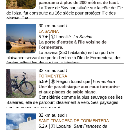
panorama à plus de 200 mètres de haut.
La Torre de Savinar, située sur la côte de l'île
de Ibiza, fut construite au 16e siècle pour protéger l'île des
pirates. Cet...
30 km au sud ↓
LA SAVINA
5.7★│Ⓛ Localité│
La Savina
La porte d'entrée à l'île voisine de
Formentera.
La Savina (350 habitants) est un port de
plaisance servant de porte d'entrée à l'île de Formentera, des
ferries reliant les deux sites. Historique...
32 km au sud ↓
FORMENTERA
5.5★│Ⓡ Région touristique│
Formentera
Une île paradisiaque aux eaux turquoise
et aux plages de sable blanc.
Considérée comme la plus sauvage des Îles
Baléares, elle se parcourt idéalement à vélo. Ses paysages
sont marqués par des marai...
32 km au sud ↓
SANT FRANCESC DE FORMENTERA
6.2★│Ⓛ Localité│
Sant Francesc de