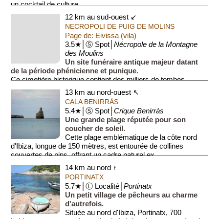
un cocktail de culture,...
12 km au sud-ouest ↙
NECROPOLI DE PUIG DE MOLINS
Page de: Eivissa (vila)
3.5★│Ⓢ Spot│
Nécropole de la Montagne
des Moulins
Un site funéraire antique majeur datant
de la période phénicienne et punique.
Ce cimetière historique contient des milliers de tombes
creusées dans la roche, appelées hypogées. C'est l'une des
13 km au nord-ouest ↖
né...
CALA BENIRRÀS
5.4★│Ⓢ Spot│
Crique Benirràs
Une grande plage réputée pour son
coucher de soleil.
Cette plage emblématique de la côte nord
d'Ibiza, longue de 150 mètres, est entourée de collines
couvertes de pins, offrant un cadre naturel ex...
14 km au nord ↑
PORTINATX
5.7★│Ⓛ Localité│
Portinatx
Un petit village de pêcheurs au charme
d'autrefois.
Située au nord d'Ibiza, Portinatx, 700