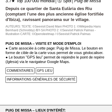
3.7★ Top 100·000 mondial│Ⓢ Spot│
Puig de Missa
Depuis ce quartier de Santa Eulària des Riu
(comptant l'une des plus ancienne église fortifiée
d'Ibiza), ravissant panorama sur le village.
AUTEURS:
TEXTE: ©Seevisit David Mani
PHOTO 1: ©Wikipedia Hans
Bernhard (Schnobby) /BY-SA
PHOTO 2: ©Seevisit Patrick Palmas -
Illustration
CARTE: ©Opensteetmap / ©Seevisit Patrick Palmas
PUIG DE MISSA ‒ VISITE ET MODE D'EMPLOI
● Carte associée à cette page: Puig de Missa. Le bouton en
forme de cible de la carte vous permet de vous géolocaliser.
● Le bouton "GPS lieu" permet de rejoindre le point de repère
(
Iglesia
) via le navigateur Google Maps.
COMMENTAIRES
GPS LIEU
INFORMATIONS GÉNÉRALES DE SÉCURITÉ
PUIG DE MISSA ‒ LIEUX D'INTÉRÊT: