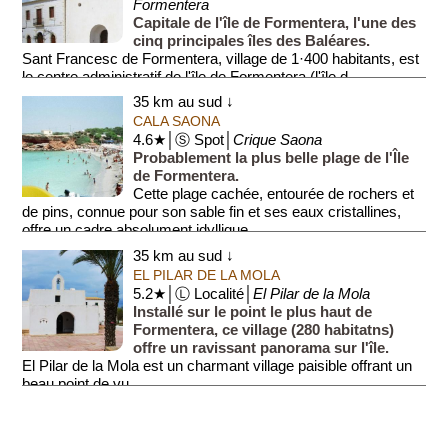
Formentera
Capitale de l'île de Formentera, l'une des
cinq principales îles des Baléares.
Sant Francesc de Formentera, village de 1·400 habitants, est
le centre administratif de l'île de Formentera (l'île d...
35 km au sud ↓
CALA SAONA
4.6★│Ⓢ Spot│
Crique Saona
Probablement la plus belle plage de l'Île
de Formentera.
Cette plage cachée, entourée de rochers et
de pins, connue pour son sable fin et ses eaux cristallines,
offre un cadre absolument idyllique....
35 km au sud ↓
EL PILAR DE LA MOLA
5.2★│Ⓛ Localité│
El Pilar de la Mola
Installé sur le point le plus haut de
Formentera, ce village (280 habitatns)
offre un ravissant panorama sur l'île.
El Pilar de la Mola est un charmant village paisible offrant un
beau point de vu...