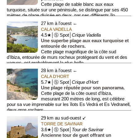
Cette plage de sable blanc aux eaux
turquoise, située sur une péninsule, se distingue par ses 450
mètres de plage divisée en deux, par ses différents îlo...
27 km à l'ouest ←
CALA VADELLA
4.5★│Ⓢ Spot│
Crique Vadella
Une superbe plage aux eaux turquoise et
entourée de rochers.
Cette plage magnifique de la côte sud
d'Ibiza, entourée de murs rocheux protégeant du vent et des
vagues, est probablement la plus belle...
28 km à l'ouest ←
CALA D'HORT
5.7★│Ⓢ Spot│
Crique d'Hort
Une plage réputée pour son panorama.
Cette plage de la côte ouest d'Ibiza,
mesurant 200 mètres de long, est célèbre
pour sa vue imprenable sur les îlots Es Vedrá et Es Vedranell,
deux gros rochers...
29 km au sud-ouest ↙
TORRE DE SAVINAR
3.6★│Ⓢ Spot│
Tour de Savinar
Ancienne tour de guet offrant un