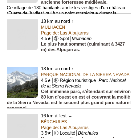
ancienne forteresse médiévale.
Ce village de 130 habitants abrite les vestiges d'un château
(Fuerte de Juviles) qui fut un point stratégique durant la
pério...
13 km au nord ↑
MULHACÉN
Page de: Las Alpujarras
4.5★│Ⓢ Spot│
Mulhacén
Le plus haut sommet (culminant à 3427
m) des Alpujarras.
13 km au nord ↑
PARQUE NACIONAL DE LA SIERRA NEVADA
4.5★│Ⓡ Région touristique│
Parc National
de la Sierra Nevada
Cet immense parc, s'étendant sur environ
80 km d'ouest en est et couvrant la moitié
de la Sierra Nevada, est le second plus grand parc naturel
espagnol.
Le parc comporte environ 50 lacs de haute m...
16 km à l'est →
BÉRCHULES
Page de: Las Alpujarras
3.5★│Ⓛ Localité│
Bérchules