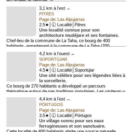
escarpées et pentues, b...
3,1 km à l'est →
PITRES
Page de: Las Alpujarras
2.5★│Ⓛ Localité│
Pitres
Une localité connue pour son
architecture mudéjare et ses fontaines.
Chef-lieu de la commune de La Taha, ce bourg de 400
habitants, appartenant à la commune de La Taha (700
habitants), possède une...
4,2 km à l'ouest ←
SOPORTÚJAR
Page de: Las Alpujarras
4.5★│Ⓛ Localité│
Soportújar
Une cité célèbre pour ses légendes liées à
la sorcellerie.
Ce bourg de 270 habitants a développé un parcours
thématique autour de ses traditions populaires. Les visiteurs y
découvrent plusieur...
4,4 km à l'est →
PÓRTUGOS
Page de: Las Alpujarras
3.5★│Ⓛ Localité│
Pórtugos
Un village connu pour ses eaux
ferrugineuses et son sanctuaire.
Cette localité de 400 habitants abrite une source naturelle