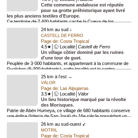
Cette commune andalouse est réputée
pour sa grotte préhistorique ayant livré
les plus anciens textiles d'Europe.
Ce territoire de 7 400 habitants cache la Cueva de los
Murciélagos, une grotte qu...
24 km au sud ↓
CASTELL DE FERRO
Page de: Costa Tropical
4.5★│Ⓛ Localité│
Castell de Ferro
Un village côtier dominé par les ruines
d'une tour de guet.
Peuplée de 3·000 habitants, et appartenant à la commune de
Gualchos (5·300 habitants), cette localité est le centre
administratif de Gua...
25 km à l'est →
VÁLOR
Page de: Las Alpujarras
3.5★│Ⓛ Localité│
Válor
Un lieu historique marqué par la révolte
des Morisques.
Patrie de Abén Humeya, ce village de 680 habitants conserve
une église (Iglesia de San José) du 16e siècle possédant un
plafond à caissons m...
26 km au sud-ouest ↙
MOTRIL
Page de: Costa Tropical