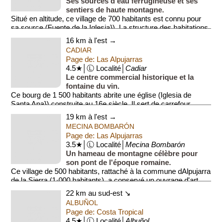
Ses sources d'eau ferrugineuse et ses
sentiers de haute montagne.
Situé en altitude, ce village de 700 habitants est connu pour
sa source (Fuente de la Iglesia}). La structure des habitations
avec d...
16 km à l'est →
CADIAR
Page de: Las Alpujarras
4.5★│Ⓛ Localité│
Cadiar
Le centre commercial historique et la
fontaine du vin.
Ce bourg de 1 500 habitants abrite une église (Iglesia de
Santa Ana}) construite au 16e siècle. Il sert de carrefour
économique pour les villag...
19 km à l'est →
MECINA BOMBARÓN
Page de: Las Alpujarras
3.5★│Ⓛ Localité│
Mecina Bombarón
Un hameau de montagne célèbre pour
son pont de l'époque romaine.
Ce village de 500 habitants, rattaché à la commune dAlpujarra
de la Sierra (1·000 habitants), a conservé un ouvrage d'art
ancien (...
22 km au sud-est ↘
ALBUÑOL
Page de: Costa Tropical
4.5★│Ⓛ Localité│
Albuñol