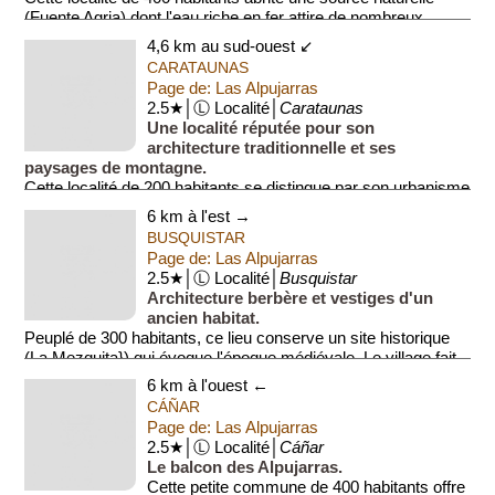
(Fuente Agria) dont l'eau riche en fer attire de nombreux
visiteurs. À pro...
4,6 km au sud-ouest ↙
CARATAUNAS
Page de: Las Alpujarras
2.5★│Ⓛ Localité│
Carataunas
Une localité réputée pour son
architecture traditionnelle et ses
paysages de montagne.
Cette localité de 200 habitants se distingue par son urbanisme
typique des Alpujarras avec ses maisons blanc...
6 km à l'est →
BUSQUISTAR
Page de: Las Alpujarras
2.5★│Ⓛ Localité│
Busquistar
Architecture berbère et vestiges d'un
ancien habitat.
Peuplé de 300 habitants, ce lieu conserve un site historique
(La Mezquita}) qui évoque l'époque médiévale. Le village fait
partie d'un ensemble...
6 km à l'ouest ←
CÁÑAR
Page de: Las Alpujarras
2.5★│Ⓛ Localité│
Cáñar
Le balcon des Alpujarras.
Cette petite commune de 400 habitants offre