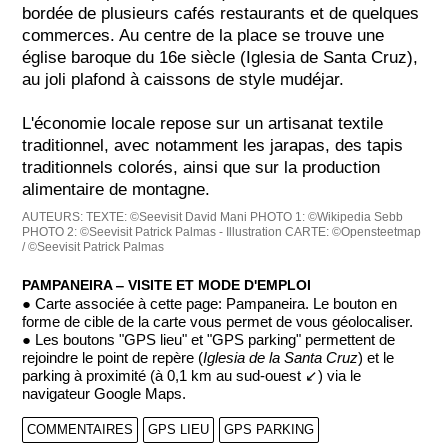
bordée de plusieurs cafés restaurants et de quelques
commerces. Au centre de la place se trouve une
église baroque du 16e siècle (Iglesia de Santa Cruz),
au joli plafond à caissons de style mudéjar.
L'économie locale repose sur un artisanat textile
traditionnel, avec notamment les jarapas, des tapis
traditionnels colorés, ainsi que sur la production
alimentaire de montagne.
AUTEURS:
TEXTE: ©Seevisit David Mani
PHOTO 1: ©Wikipedia Sebb
PHOTO 2: ©Seevisit Patrick Palmas - Illustration
CARTE: ©Opensteetmap
/ ©Seevisit Patrick Palmas
PAMPANEIRA ‒ VISITE ET MODE D'EMPLOI
● Carte associée à cette page: Pampaneira. Le bouton en
forme de cible de la carte vous permet de vous géolocaliser.
● Les boutons "GPS lieu" et "GPS parking" permettent de
rejoindre le point de repère (
Iglesia de la Santa Cruz
) et le
parking à proximité (à 0,1 km au sud-ouest ↙) via le
navigateur Google Maps.
COMMENTAIRES
GPS LIEU
GPS PARKING