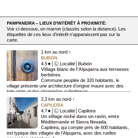
PAMPANEIRA ‒ LIEUX D'INTÉRÊT À PROXIMITÉ:
Voir ci-dessous, en marron (classés selon la distance). Les
étiquettes de ces lieux d'intérêt n'apparaissent pas sur la
carte.
1 km au nord ↑
BUBIÓN
4.5★│Ⓛ Localité│
Bubión
Village blanc de l'Alpujarra aux terrasses
berbères.
Commune peuplée de 320 habitants, le
village présente une architecture d'origine maure avec des
toits plats et des cheminées cylindriques.
<...
2,3 km au nord ↑
CAPILEIRA
4.7★│Ⓛ Localité│
Capileira
Un village niché dans un ravin, entre
Méditerranée et Sierra Nevada.
Capileira, qui compte près de 600 habitants,
est typique des villages de l'Alpujarra, avec des ruelles