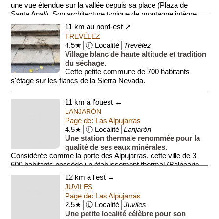
une vue étendue sur la vallée depuis sa place (Plaza de
Santa Ana}). Son architecture typique de montagne intègre
des canaux d'i...
11 km au nord-est ↗
TREVÉLEZ
4.5★│Ⓛ Localité│
Trevélez
Village blanc de haute altitude et tradition
du séchage.
Cette petite commune de 700 habitants
s'étage sur les flancs de la Sierra Nevada.
Le centre est divisé en trois quartiers aux ruelle...
11 km à l'ouest ←
LANJARÓN
Page de: Las Alpujarras
4.5★│Ⓛ Localité│
Lanjarón
Une station thermale renommée pour la
qualité de ses eaux minérales.
Considérée comme la porte des Alpujarras, cette ville de 3
600 habitants possède un établissement thermal (Balneario
de Lanjar...
12 km à l'est →
JUVILES
Page de: Las Alpujarras
2.5★│Ⓛ Localité│
Juviles
Une petite localité célèbre pour son