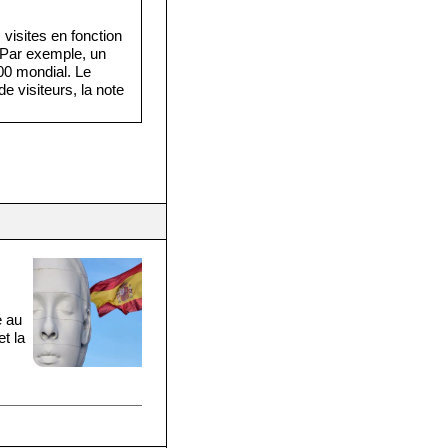
visites en fonction
. Par exemple, un
·000 mondial. Le
e visiteurs, la note
é au
t la