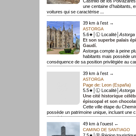
Castrillo de los Polvazare
une centaine d'habitants, es
voitures qui se caractérise ...
39 km à l'est →
ASTORGA
5.6★│Ⓛ Localité│
Astorga
Et son superbe palais ép
Gaudí.
Astorga compte à peine pl
habitants mais possède un 
conséquence de sa position privilégiée au car
39 km à l'est →
ASTORGA
Page de: Leon (España)
5.5★│Ⓛ Localité│
Astorga
Une cité historique célèb
épiscopal et son chocolat
Cette ville étape du Chem
possède un patrimoine unique, incluant une c
un palais co...
49 km à l'ouest ←
CAMINO DE SANTIAGO
7.5★│Ⓡ Région touristiqu