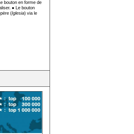
Le bouton en forme de
liser. ● Le bouton
epère (
Iglesia
) via le