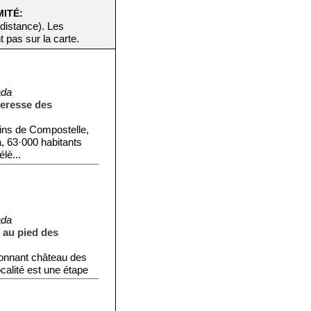
MITÉ:
 distance). Les
t pas sur la carte.
ada
teresse des
mins de Compostelle,
 63·000 habitants
lè...
ada
e au pied des
onnant château des
ocalité est une étape