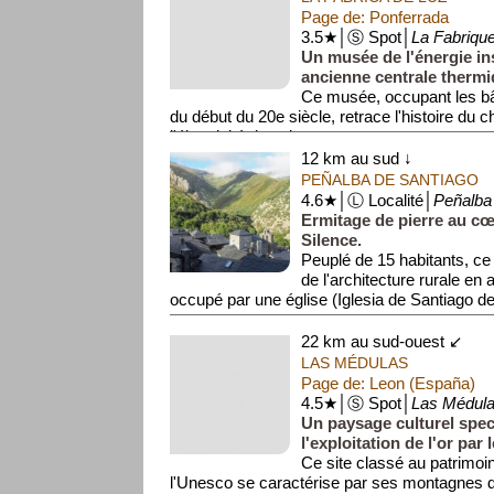
Page de: Ponferrada
3.5★│Ⓢ Spot│
La Fabriqu
Un musée de l'énergie in
ancienne centrale thermi
Ce musée, occupant les bâ
du début du 20e siècle, retrace l'histoire du 
l'électricité dans la...
12 km au sud ↓
PEÑALBA DE SANTIAGO
4.6★│Ⓛ Localité│
Peñalba
Ermitage de pierre au cœ
Silence.
Peuplé de 15 habitants, ce 
de l'architecture rurale en 
occupé par une église (Iglesia de Santiago de
22 km au sud-ouest ↙
LAS MÉDULAS
Page de: Leon (España)
4.5★│Ⓢ Spot│
Las Médul
Un paysage culturel spec
l'exploitation de l'or par
Ce site classé au patrimoi
l'Unesco se caractérise par ses montagnes d