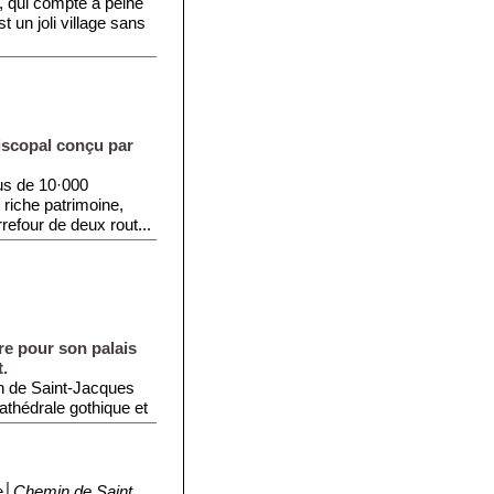
s, qui compte à peine
t un joli village sans
iscopal conçu par
us de 10·000
riche patrimoine,
refour de deux rout...
re pour son palais
.
in de Saint-Jacques
athédrale gothique et
e│
Chemin de Saint