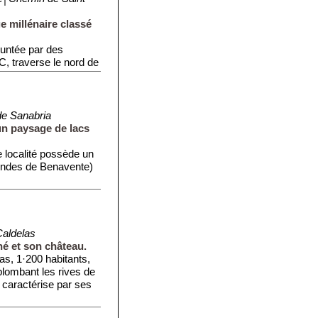
ge millénaire classé
runtée par des
JC, traverse le nord de
de Sanabria
un paysage de lacs
e localité possède un
Condes de Benavente)
Caldelas
hé et son château.
as, 1·200 habitants,
rplombant les rives de
e caractérise par ses