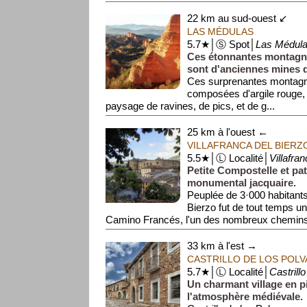
romains y prati...
22 km au sud-ouest ↙
LAS MÉDULAS
5.7★│Ⓢ Spot│
Las Médul
Ces étonnantes montagne
sont d'anciennes mines 
Ces surprenantes montagn
composées d'argile rouge,
paysage de ravines, de pics, et de g...
25 km à l'ouest ←
VILLAFRANCA DEL BIERZ
5.5★│Ⓛ Localité│
Villafra
Petite Compostelle et pa
monumental jacquaire.
Peuplée de 3·000 habitants,
Bierzo fut de tout temps un
Camino Francés, l'un des nombreux chemins 
33 km à l'est →
CASTRILLO DE LOS POL
5.7★│Ⓛ Localité│
Castrill
Un charmant village en p
l'atmosphère médiévale.