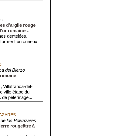
as
s d'argile rouge
d'or romaines.
es dentelées,
 forment un curieux
O
nca del Bierzo
trimoine
 Villafranca-del-
e ville étape du
de pèlerinage...
VAZARES
o de los Polvazares
ierre rougeâtre à