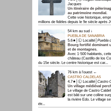
Jacques
Un itinéraire de pèlerina
au patrimoine mondial.
Cette voie historique, emp
millions de fidèles depuis le 9e siècle après 
l'Espagne. Ell...
54 km au sud ↓
PUEBLA DE SANABRIA
5.6★│Ⓛ Localité│
Puebla 
Bourg fortifié dominant 
et de montagnes.
Avec 1·500 habitants, cett
château (Castillo de los 
du 15e siècle. Le centre historique est car...
76 km à l'ouest ←
CASTRO CALDELAS
4.7★│Ⓛ Localité│
Castro 
Un village médiéval perc
Le village de Castro Caldel
est bâti sur une colline su
la rivière Edo. Le village s
étr...