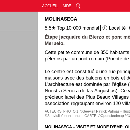
ACCUEIL
AIDE
MOLINASECA
5.5★ Top 10·000 mondial│Ⓛ Localité│
Étape jacquaire du Bierzo et pont mé
Meruelo.
Cette petite commune de 850 habitants 
pèlerins par un pont romain (Puente de 
Le centre est constitué d'une rue princ
maisons avec des balcons en bois et d
L'architecture est dominée par l'église 
Nuestra Señora de las Angustias). Ce v
précieux label des Plus Beaux Villages
association regroupant environ 120 vill
AUTEURS:
PHOTO 1: ©Seevisit Patrick Palmas - Illust
©Seevisit Yohan Lancou
CARTE: ©Opensteetmap / ©Se
MOLINASECA ‒ VISITE ET MODE D'EMPLOI