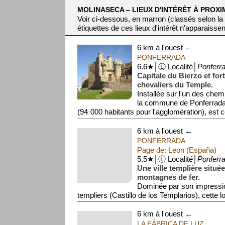
MOLINASECA ‒ LIEUX D'INTÉRÊT À PROXI
Voir ci-dessous, en marron (classés selon la
étiquettes de ces lieux d'intérêt n'apparaissen
6 km à l'ouest ←
PONFERRADA
6.6★│Ⓛ Localité│
Ponferr
Capitale du Bierzo et for
chevaliers du Temple.
Installée sur l'un des che
la commune de Ponferrada,
(94·000 habitants pour l'agglomération), est cé
6 km à l'ouest ←
PONFERRADA
Page de: Leon (España)
5.5★│Ⓛ Localité│
Ponferr
Une ville templière situé
montagnes de fer.
Dominée par son impressi
templiers (Castillo de los Templarios), cette l
clé du Chemin de Saint-Jacq...
6 km à l'ouest ←
LA FÁBRICA DE LUZ