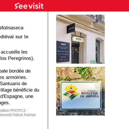
Molinaseca
diéval sur le
accueille les
los Peregrinos).
ipale bordée de
es armoiries.
(Santuario de
illage bénéficie du
 d'Espagne, une
ages.
ratiion
PHOTO 2:
evisit Patrick Palmas