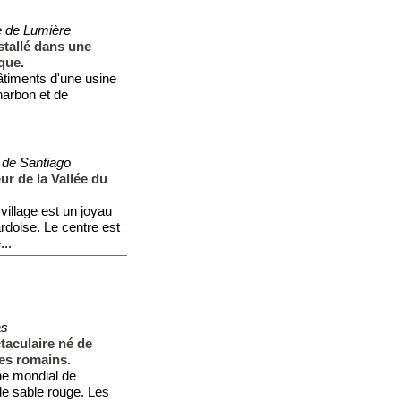
e de Lumière
stallé dans une
que.
timents d'une usine
charbon et de
 de Santiago
ur de la Vallée du
village est un joyau
ardoise. Le centre est
...
as
taculaire né de
 les romains.
ne mondial de
e sable rouge. Les