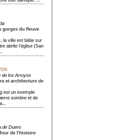
da
s gorges du fleuve
la ville est bâtie sur
e abrite l'église (San
..
YOS
 de los Arroyos
ra et architecture de
rg est un exemple
a pierre sombre et de
a...
a de Duero
four de l'histoire