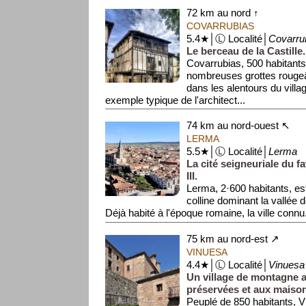
72 km au nord ↑
COVARRUBIAS
5.4★│Ⓛ Localité│
Covarru
Le berceau de la Castille.
Covarrubias, 500 habitants
nombreuses grottes rougeâ
dans les alentours du villa
exemple typique de l'architect...
74 km au nord-ouest ↖
LERMA
5.5★│Ⓛ Localité│
Lerma
La cité seigneuriale du f
III.
Lerma, 2·600 habitants, est
colline dominant la vallée d
Déjà habité à l'époque romaine, la ville connu.
75 km au nord-est ↗
VINUESA
4.4★│Ⓛ Localité│
Vinuesa
Un village de montagne a
préservées et aux maison
Peuplé de 850 habitants, 