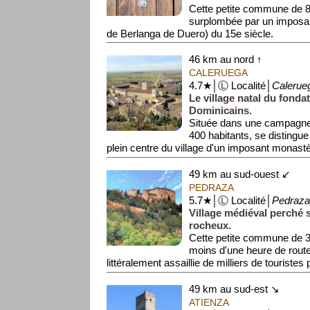
Cette petite commune de 8
surplombée par un imposan
de Berlanga de Duero) du 15e siècle.
Le centr...
46 km au nord ↑
CALERUEGA
4.7★│Ⓛ Localité│
Calerue
Le village natal du fonda
Dominicains.
Située dans une campagne 
400 habitants, se distingue
plein centre du village d'un imposant monastè
49 km au sud-ouest ↙
PEDRAZA
5.7★│Ⓛ Localité│
Pedraza
Village médiéval perché 
rocheux.
Cette petite commune de 31
moins d'une heure de route
littéralement assaillie de milliers de touristes 
49 km au sud-est ↘
ATIENZA