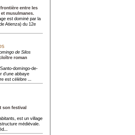
 frontière entre les
 et musulmanes.
age est dominé par la
 de Atienza) du 12e
OS
omingo de Silos
cloître roman
 Santo-domingo-de-
ur d'une abbaye
 est célèbre ...
t son festival
bitants, est un village
structure médiévale.
d...