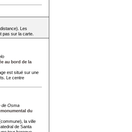
 distance). Les
t pas sur la carte.
lo
ée au bord de la
age est situé sur une
ts. Le centre
.
o de Osma
re monumental du
commune), la ville
atedral de Santa
ne tour baroque. ...