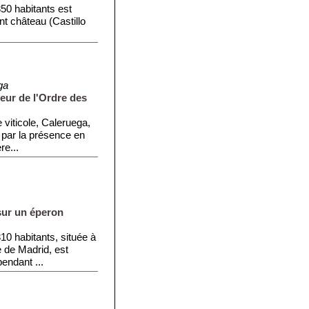
50 habitants est
t château (Castillo
ga
teur de l'Ordre des
viticole, Caleruega,
 par la présence en
re...
sur un éperon
0 habitants, située à
 de Madrid, est
pendant ...