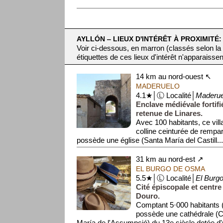
AYLLÓN ‒ LIEUX D'INTÉRÊT À PROXIMITÉ:
Voir ci-dessous, en marron (classés selon la
étiquettes de ces lieux d'intérêt n'apparaissen
14 km au nord-ouest ↖
MADERUELO
4.1★│Ⓛ Localité│
Maderue
Enclave médiévale fortifi
retenue de Linares.
Avec 100 habitants, ce vill
colline ceinturée de rempar
possède une église (Santa María del Castill..
31 km au nord-est ↗
EL BURGO DE OSMA
5.5★│Ⓛ Localité│
El Burg
Cité épiscopale et cent
Douro.
Comptant 5·000 habitants (
possède une cathédrale (C
María de l'Assumpció) du 13e siècle dotée d'u