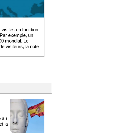
visites en fonction
. Par exemple, un
·000 mondial. Le
e visiteurs, la note
é au
t la