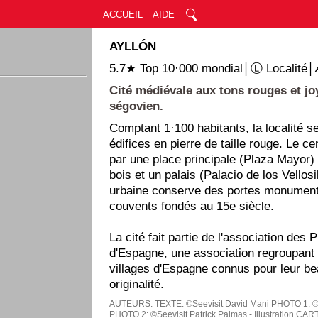
ACCUEIL
AIDE
AYLLÓN
5.7★ Top 10·000 mondial│Ⓛ Localité│
Cité médiévale aux tons rouges et jo
ségovien.
Comptant 1·100 habitants, la localité s
édifices en pierre de taille rouge. Le ce
par une place principale (Plaza Mayor)
bois et un palais (Palacio de los Vellosil
urbaine conserve des portes monument
couvents fondés au 15e siècle.
La cité fait partie de l'association des
d'Espagne, une association regroupant
villages d'Espagne connus pour leur bea
originalité.
AUTEURS:
TEXTE: ©Seevisit David Mani
PHOTO 1: ©
PHOTO 2: ©Seevisit Patrick Palmas - Illustration
CART