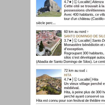
4.7★│Ⓛ Localité│
Atienza
Cette cité se trouvait à la
possessions chrétiennes
Avec 400 habitants, ce vill
tour d'un château (Castillo
siècle perc...
60 km au nord ↑
SANTO DOMINGO DE SIL
3.7★│Ⓛ Localité│
Santo D
Monastère bénédictin et 
d'exception.
Regroupant 300 habitants,
silos s'est développé auto
(Abadía de Santo Domingo de Silos). Le centre
72 km au sud ↓
HITA
4.7★│Ⓛ Localité│
Hita
Un vieux village perché e
médiéval.
Hita, à peine plus de 300 ha
perché ayant conservé sa 
Hita est connu pour son festival de théâtre mé