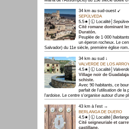
34 km au sud-ouest ↙
SEPÚLVEDA
5.5★│Ⓛ Localité│
Sepúlve
Cité romane dominant le
Duratón.
Peuplée de 1·000 habitants, 
un éperon rocheux. Le centr
Salvador) du 11e siècle, première église rom.
34 km au sud ↓
VALVERDE DE LOS ARRO
4.5★│Ⓛ Localité│
Valverde
Village noir de Guadalaja
schiste.
Avec 90 habitants, ce bou
parfait de l'utilisation de l
l'ardoise. Le centre s'organise autour d'une pl
43 km à l'est →
BERLANGA DE DUERO
4.5★│Ⓛ Localité│
Berlang
Cité seigneuriale et carre
castillane.