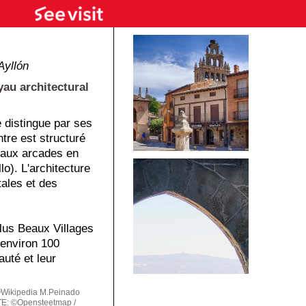
Ayllón
yau architectural
e distingue par ses
ntre est structuré
 aux arcades en
lo). L'architecture
ales et des
 Plus Beaux Villages
 environ 100
uté et leur
Wikipedia M.Peinado
E: ©Opensteetmap /