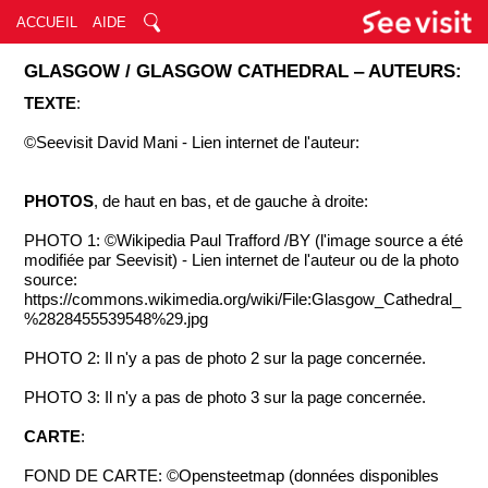
ACCUEIL
AIDE
GLASGOW / GLASGOW CATHEDRAL ‒ AUTEURS:
TEXTE
:
©Seevisit David Mani - Lien internet de l'auteur:
PHOTOS
, de haut en bas, et de gauche à droite:
PHOTO 1: ©Wikipedia Paul Trafford /BY (l'image source a été
modifiée par Seevisit) - Lien internet de l'auteur ou de la photo
source:
https://commons.wikimedia.org/wiki/File:Glasgow_Cathedral_
%2828455539548%29.jpg
PHOTO 2: Il n'y a pas de photo 2 sur la page concernée.
PHOTO 3: Il n'y a pas de photo 3 sur la page concernée.
CARTE
:
FOND DE CARTE: ©Opensteetmap (données disponibles