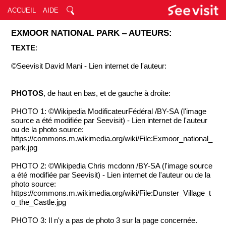
ACCUEIL
AIDE
EXMOOR NATIONAL PARK ‒ AUTEURS:
TEXTE
:
©Seevisit David Mani - Lien internet de l'auteur:
PHOTOS
, de haut en bas, et de gauche à droite:
PHOTO 1: ©Wikipedia ModificateurFédéral /BY-SA (l'image
source a été modifiée par Seevisit) - Lien internet de l'auteur
ou de la photo source:
https://commons.m.wikimedia.org/wiki/File:Exmoor_national_
park.jpg
PHOTO 2: ©Wikipedia Chris mcdonn /BY-SA (l'image source
a été modifiée par Seevisit) - Lien internet de l'auteur ou de la
photo source:
https://commons.m.wikimedia.org/wiki/File:Dunster_Village_t
o_the_Castle.jpg
PHOTO 3: Il n'y a pas de photo 3 sur la page concernée.