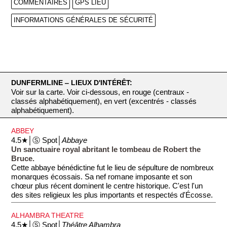
COMMENTAIRES
GPS LIEU
INFORMATIONS GÉNÉRALES DE SÉCURITÉ
DUNFERMLINE ‒ LIEUX D'INTÉRÊT:
Voir sur la carte. Voir ci-dessous, en rouge (centraux -
classés alphabétiquement), en vert (excentrés - classés
alphabétiquement).
ABBEY
4.5★│Ⓢ Spot│
Abbaye
Un sanctuaire royal abritant le tombeau de Robert the
Bruce.
Cette abbaye bénédictine fut le lieu de sépulture de nombreux
monarques écossais. Sa nef romane imposante et son
chœur plus récent dominent le centre historique. C'est l'un
des sites religieux les plus importants et respectés d'Écosse.
ALHAMBRA THEATRE
4.5★│Ⓢ Spot│
Théâtre Alhambra