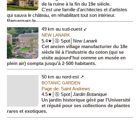
de la ruine à la fin du 19e siècle.
C'est une famille d'architectes et d'artistes
qui sauva le château, en réhabilitant tout son intérieur.
Remarquez le...
49 km au sud-ouest ↙
NEW LANARK
5.4★│Ⓢ Spot│
New Lanark
Cet ancien village manufacturier du 18e
siècle lié à l'industrie du coton (qui se
visite aujourd'hui comme un musée en
plein air) compta jusqu'à 2·500 habitants.
50 km au nord-est ↗
BOTANIC GARDEN
Page de: Saint Andrews
4.5★│Ⓢ Spot│
Jardin Botanique
Un jardin historique géré par l'Université
et réputé pour ses collections de plantes
rares et exotiques.