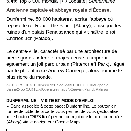
6.4★ Top 3·000 mondial│Ⓛ Localité│
Dunfermline
Ancienne capitale et abbaye royale d'Écosse.
Dunfermline, 50·000 habitants, abrite l'abbaye où
repose le roi Robert the Bruce (Abbey), ainsi que les
ruines d'un palais Renaissance qui vit naître le roi
Charles 1er (Palace).
Le centre-ville, caractérisé par une architecture de
pierre grise austère et majestueuse, comprend
également un joli parc urbain (Pittencrieff Park), légué
par le philanthrope Andrew Carnegie, alors homme le
plus riche du monde.
AUTEURS:
TEXTE: ©Seevisit David Mani
PHOTO 1: ©Wikipedia
Sanne2yoo
CARTE: ©Opensteetmap / ©Seevisit Patrick Palmas
DUNFERMLINE ‒ VISITE ET MODE D'EMPLOI
● Carte associée à cette page: Dunfermline. Le bouton en
forme de cible de la carte vous permet de vous géolocaliser.
● Le bouton "GPS lieu" permet de rejoindre le point de repère
(
Abbey
) via le navigateur Google Maps.