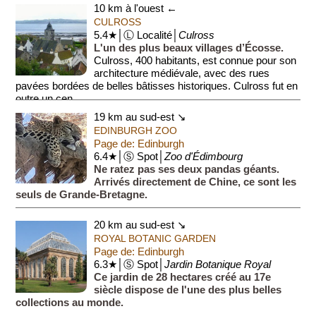
10 km à l'ouest ←
CULROSS
5.4★│Ⓛ Localité│
Culross
L'un des plus beaux villages d’Écosse.
Culross, 400 habitants, est connue pour son
architecture médiévale, avec des rues
pavées bordées de belles bâtisses historiques. Culross fut en
outre un cen...
19 km au sud-est ↘
EDINBURGH ZOO
Page de: Edinburgh
6.4★│Ⓢ Spot│
Zoo d'Édimbourg
Ne ratez pas ses deux pandas géants.
Arrivés directement de Chine, ce sont les
seuls de Grande-Bretagne.
20 km au sud-est ↘
ROYAL BOTANIC GARDEN
Page de: Edinburgh
6.3★│Ⓢ Spot│
Jardin Botanique Royal
Ce jardin de 28 hectares créé au 17e
siècle dispose de l'une des plus belles
collections au monde.