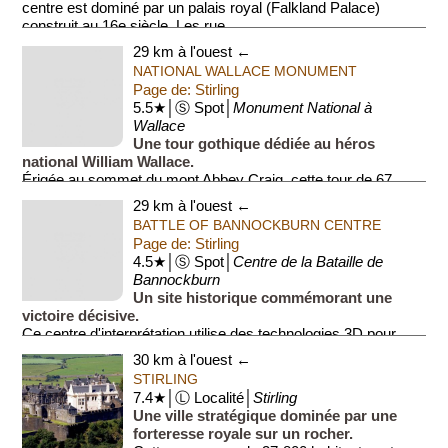
centre est dominé par un palais royal (Falkland Palace)
construit au 16e siècle. Les rue...
29 km à l'ouest ←
NATIONAL WALLACE MONUMENT
Page de: Stirling
5.5★│Ⓢ Spot│
Monument National à
Wallace
Une tour gothique dédiée au héros
national William Wallace.
Érigée au sommet du mont Abbey Craig, cette tour de 67
mètres de haut abrite l'épée légendaire du guerrier.
29 km à l'ouest ←
L'ascension de ses marches ...
BATTLE OF BANNOCKBURN CENTRE
Page de: Stirling
4.5★│Ⓢ Spot│
Centre de la Bataille de
Bannockburn
Un site historique commémorant une
victoire décisive.
Ce centre d'interprétation utilise des technologies 3D pour
faire revivre la bataille de 1314. Une statue monumentale de
30 km à l'ouest ←
Robert the Bruce y es...
STIRLING
7.4★│Ⓛ Localité│
Stirling
Une ville stratégique dominée par une
forteresse royale sur un rocher.