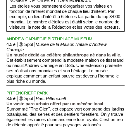
NOMBRE D'ÉTOILES ET TOPS MONDIAUX
Les étoiles vous permettent d'organiser vos visites en
fonction de l'intérêt mondial de chaque lieu d'intérêt. Par
exemple, un lieu d'intérêt à 6 étoiles fait partie du top 3·000
mondial. Le nombre d'étoiles est établi selon le nombre de
visiteurs, la note de la Rédaction et les votes des lecteurs.
ANDREW CARNEGIE BIRTHPLACE MUSEUM
4.5★│Ⓢ Spot│
Musée de la Maison Natale d'Andrew
Carnegie
Un musée dédié au célèbre philanthrope né dans la ville.
Cet établissement comprend la modeste maison de tisserand
où naquit Andrew Carnegie en 1835. Une extension présente
ses réalisations mondiales et son héritage. Le musée
explique comment un enfant pauvre est devenu l'homme le
plus riche du monde.
PITTENCRIEFF PARK
3.5★│Ⓢ Spot│
Parc Pittencrieff
Un vaste parc urbain offert par un mécène local.
Surnommé ''The Glen'', cet espace vert comprend des jardins
botaniques, des serres et des sentiers forestiers. On y trouve
également les ruines d'une ancienne tour royale. C'est un lieu
de détente apprécié pour ses paysages vallonnés.