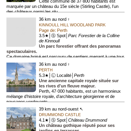
Cette commune de 37·800 habitants est
marquée par un château du 15e siècle (Stirling Castle), l'un
des châteaux parmi les plu...
36 km au nord ↑
KINNOULL HILL WOODLAND PARK
Page de: Perth
3.5★│Ⓢ Spot│
Parc Forestier de la Colline
de Kinnoull
Un parc forestier offrant des panoramas
spectaculaires.
Ce domaine boisé est parcouru de sentiers menant à une tour
en ruine située au sommet d'une falaise. Il offre une vue
36 km au nord ↑
plongeante sur la vallée...
PERTH
5.3★│Ⓛ Localité│
Perth
Une ancienne capitale royale située sur
les rives d'un fleuve majeur.
Perth, 47·000 habitants, est un harmonieux
mélange d'histoire royale, d'architecture géorgienne et de
paysages verdoyants.
...
39 km au nord-ouest ↖
DRUMMOND CASTLE
4.1★│Ⓢ Spot│
Château Drummond
Un château gothique réputé pour ses
jardins en terrasses.