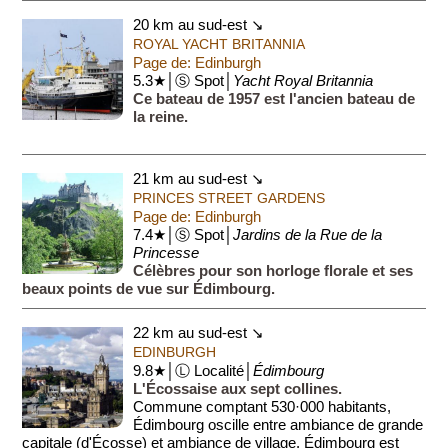
20 km au sud-est ↘
ROYAL YACHT BRITANNIA
Page de: Edinburgh
5.3★│Ⓢ Spot│
Yacht Royal Britannia
Ce bateau de 1957 est l'ancien bateau de
la reine.
21 km au sud-est ↘
PRINCES STREET GARDENS
Page de: Edinburgh
7.4★│Ⓢ Spot│
Jardins de la Rue de la
Princesse
Célèbres pour son horloge florale et ses
beaux points de vue sur Édimbourg.
22 km au sud-est ↘
EDINBURGH
9.8★│Ⓛ Localité│
Édimbourg
L'Écossaise aux sept collines.
Commune comptant 530·000 habitants,
Édimbourg oscille entre ambiance de grande
capitale (d'Écosse) et ambiance de village. Édimbourg est