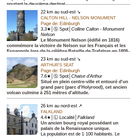
pourtant la deuxième destinat...
22 km au sud-est ↘
CALTON HILL - NELSON MONUMENT
Page de: Edinburgh
3.3★│Ⓢ Spot│
Colline Calton - Monument
Nelson
Le Monument Nelson (édifié en 1816)
commémore la victoire de Nelson sur les Français et les
Espagnols lors de la célèbre Bataille de Trafalgar en 1805.
Depuis le parvis du monument, vous aurez...
23 km au sud-est ↘
ARTHUR'S SEAT
Page de: Edinburgh
7.6★│Ⓢ Spot│
Chaise d'Arthur
Situé en plein centre-ville et entouré d'un
grand parc (parc d'Holyrood), cet ancien
volcan culmine à 251 mètres d'altitude.
26 km au nord-est ↗
FALKLAND
4.4★│Ⓛ Localité│
Falkland
Un ancien bourg royal possédant un
palais de la Renaissance unique.
La population est de 1·100 habitants. Le