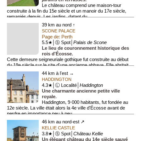
Le château comprend une maison-tour
construite à la fin du 15e siècle et un manoir du 17e siècle,
remaniés depuis. Les jardins, datant du...
39 km au nord ↑
SCONE PALACE
Page de: Perth
5.5★│Ⓢ Spot│
Palais de Scone
Le lieu de couronnement historique des
rois d'Écosse.
Cette demeure seigneuriale gothique fut construite au début
du 19e siècle sur le site d'une ancienne abbaye. Elle abritait
autrefois la célèbre...
44 km à l'est →
HADDINGTON
4.3★│Ⓛ Localité│
Haddington
Une charmante ancienne petite ville
royale.
Haddington, 9·000 habitants, fut fondée au
12e siècle. La ville était alors la 4e ville d'Écosse avant de
perdre en importance peu à peu.
Haddington de...
46 km au nord-est ↗
KELLIE CASTLE
3.8★│Ⓢ Spot│
Château Kellie
Un élégant château du 14e siècle sauvé