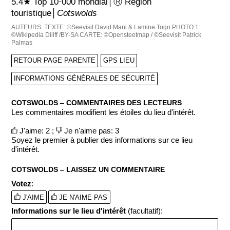
5.4★ Top 10·000 mondial│Ⓡ Région
touristique│
Cotswolds
AUTEURS:
TEXTE: ©Seevisit David Mani & Lamine Togo
PHOTO 1:
©Wikipedia Diliff /BY-SA
CARTE: ©Opensteetmap / ©Seevisit Patrick
Palmas
RETOUR PAGE PARENTE
GPS LIEU
INFORMATIONS GÉNÉRALES DE SÉCURITÉ
COTSWOLDS ‒ COMMENTAIRES DES LECTEURS
Les commentaires modifient les étoiles du lieu d'intérêt.
J'aime: 2 ;
Je n'aime pas: 3
Soyez le premier à publier des informations sur ce lieu
d'intérêt.
COTSWOLDS ‒ LAISSEZ UN COMMENTAIRE
Votez
:
J'AIME
JE N'AIME PAS
Informations sur le lieu d'intérêt
(facultatif):