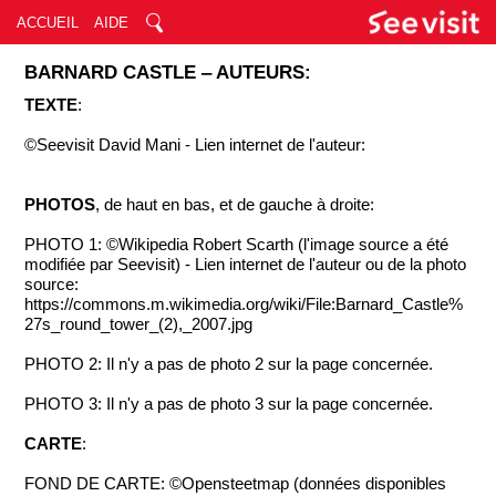
ACCUEIL
AIDE
BARNARD CASTLE ‒ AUTEURS:
TEXTE
:
©Seevisit David Mani - Lien internet de l'auteur:
PHOTOS
, de haut en bas, et de gauche à droite:
PHOTO 1: ©Wikipedia Robert Scarth (l'image source a été
modifiée par Seevisit) - Lien internet de l'auteur ou de la photo
source:
https://commons.m.wikimedia.org/wiki/File:Barnard_Castle%
27s_round_tower_(2),_2007.jpg
PHOTO 2: Il n'y a pas de photo 2 sur la page concernée.
PHOTO 3: Il n'y a pas de photo 3 sur la page concernée.
CARTE
:
FOND DE CARTE: ©Opensteetmap (données disponibles