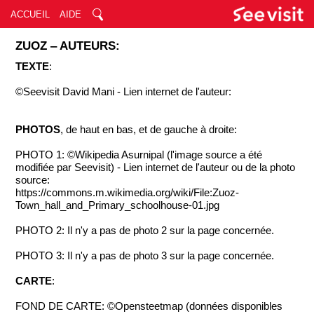
ACCUEIL
AIDE
ZUOZ ‒ AUTEURS:
TEXTE
:
©Seevisit David Mani - Lien internet de l'auteur:
PHOTOS
, de haut en bas, et de gauche à droite:
PHOTO 1: ©Wikipedia Asurnipal (l'image source a été
modifiée par Seevisit) - Lien internet de l'auteur ou de la photo
source:
https://commons.m.wikimedia.org/wiki/File:Zuoz-
Town_hall_and_Primary_schoolhouse-01.jpg
PHOTO 2: Il n'y a pas de photo 2 sur la page concernée.
PHOTO 3: Il n'y a pas de photo 3 sur la page concernée.
CARTE
:
FOND DE CARTE: ©Opensteetmap (données disponibles