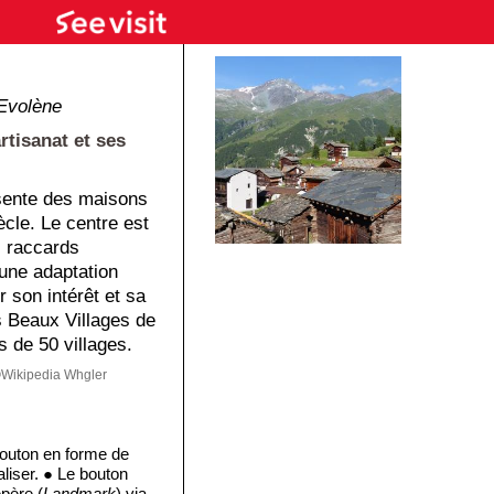
Evolène
rtisanat et ses
ésente des maisons
cle. Le centre est
s raccards
'une adaptation
r son intérêt et sa
s Beaux Villages de
 de 50 villages.
Wikipedia Whgler
bouton en forme de
liser. ● Le bouton