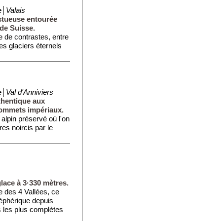
e│
Valais
stueuse entourée
de Suisse.
 de contrastes, entre
les glaciers éternels
e│
Val d'Anniviers
thentique aux
sommets impériaux.
alpin préservé où l'on
es noircis par le
lace à 3·330 mètres.
 des 4 Vallées, ce
éphérique depuis
s les plus complètes