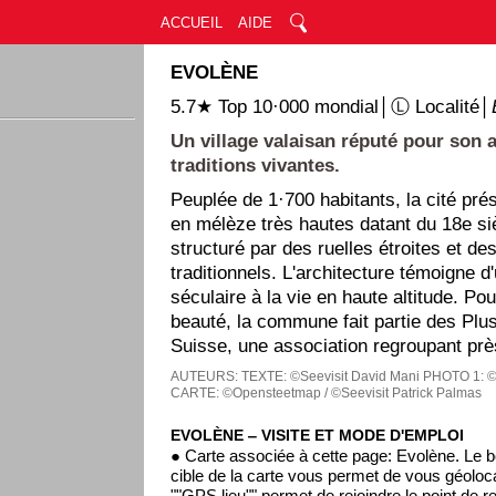
ACCUEIL
AIDE
EVOLÈNE
5.7★ Top 10·000 mondial│Ⓛ Localité│
Un village valaisan réputé pour son a
traditions vivantes.
Peuplée de 1·700 habitants, la cité pr
en mélèze très hautes datant du 18e siè
structuré par des ruelles étroites et de
traditionnels. L'architecture témoigne d
séculaire à la vie en haute altitude. Pou
beauté, la commune fait partie des Plu
Suisse, une association regroupant près
AUTEURS:
TEXTE: ©Seevisit David Mani
PHOTO 1: ©
CARTE: ©Opensteetmap / ©Seevisit Patrick Palmas
EVOLÈNE ‒ VISITE ET MODE D'EMPLOI
● Carte associée à cette page: Evolène. Le 
cible de la carte vous permet de vous géoloca