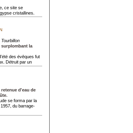
, ce site se
ypse cristallines.
...
N
Tourbillon
 surplombant la
'été des évêques fut
x. Détruit par un
 retenue d'eau de
ûte.
itude se forma par la
t 1957, du barrage-