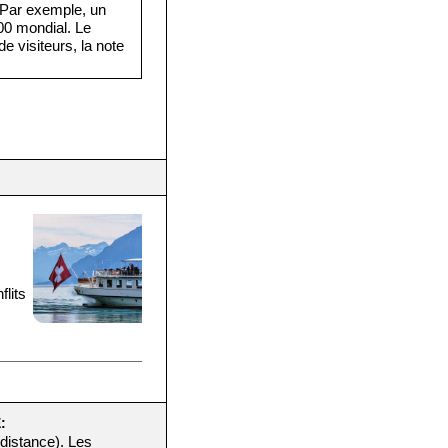
. Par exemple, un
·000 mondial. Le
e visiteurs, la note
flits
e
:
 distance). Les