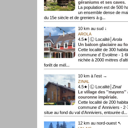
géraniums et ses caves.
La population est de 500 ha
un ensemble dense de mais
du 15e siècle et de greniers à g...
10 km au sud ↓
AROLA
4.5★│Ⓛ Localité│
Arola
Un balcon glaciaire au fo
Cette localité de 300 habit
commune d' Evolène - 1·60
nichée à 2000 mètres d'alti
forêt de mél...
10 km à l'est →
ZINAL
4.5★│Ⓛ Localité│
Zinal
Le village des ''mayens'' 
couronne impériale.
Cette localité de 200 habit
commune d' Anniviers - 2·
situe au fond du val d'Anniviers, entourée d...
12 km au nord-ouest ↖