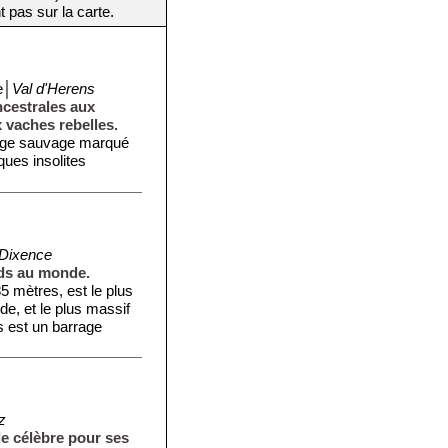
t pas sur la carte.
e│
Val d'Herens
ncestrales aux
 vaches rebelles.
sage sauvage marqué
ques insolites
Dixence
ids au monde.
5 mètres, est le plus
e, et le plus massif
s est un barrage
z
le célèbre pour ses