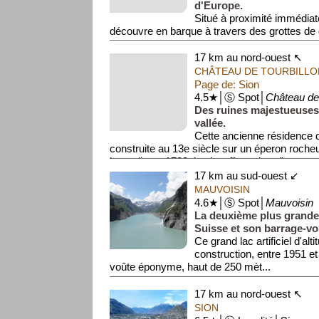
d'Europe.
Situé à proximité immédiate
découvre en barque à travers des grottes de g
Long de 300 mètres, il offre une expérience m
17 km au nord-ouest ↖
CHÂTEAU DE TOURBILLO
Page de: Sion
4.5★│Ⓢ Spot│
Château de 
Des ruines majestueuses
vallée.
Cette ancienne résidence d
construite au 13e siècle sur un éperon rocheu
incendie en 1788, le site offre aujourd'...
17 km au sud-ouest ↙
MAUVOISIN
4.6★│Ⓢ Spot│
Mauvoisin
La deuxième plus grande
Suisse et son barrage-vo
Ce grand lac artificiel d'alt
construction, entre 1951 e
voûte éponyme, haut de 250 mèt...
17 km au nord-ouest ↖
SION