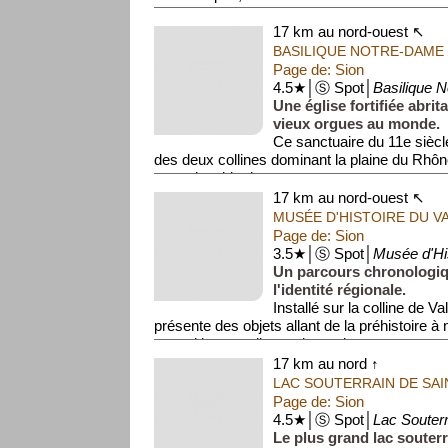
17 km au nord-ouest ↖
BASILIQUE NOTRE-DAME
Page de: Sion
4.5★│Ⓢ Spot│
Basilique 
Une église fortifiée abrit
vieux orgues au monde.
Ce sanctuaire du 11e siècl
des deux collines dominant la plaine du Rhôn
orgue jouable dat...
17 km au nord-ouest ↖
MUSÉE D'HISTOIRE DU V
Page de: Sion
3.5★│Ⓢ Spot│
Musée d'His
Un parcours chronologiq
l'identité régionale.
Installé sur la colline de 
présente des objets allant de la préhistoire à 
expositions expliquent le mode ...
17 km au nord ↑
LAC SOUTERRAIN DE SA
Page de: Sion
4.5★│Ⓢ Spot│
Lac Souterr
Le plus grand lac souter