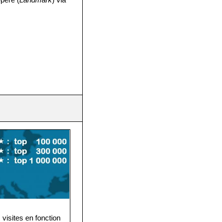
epère (
Landmark
) via
visites en fonction