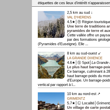
étiquettes de ces lieux d'intérêt n'apparaissen
2,5 km au sud ↓
VAL D'HERENS
4.5★│Ⓡ Région touristiqu
Une terre de traditions a
pyramides de terre et aux
Cette vallée offre un pay
par des formations géologi
(Pyramides d'Euseigne). Elle ...
8 km au sud-ouest ↙
LA GRANDE DIXENCE
4.6★│Ⓢ Spot│
La Grande 
Le plus haut barrage-po
Ce barrage, culminant à 28
haut barrage-poids du mond
d'Europe. Un barrage-poid
vertical par rapport à l...
10 km au nord-est ↗
GRIMENTZ
5.7★│Ⓛ Localité│
Griment
Un village de carte posta