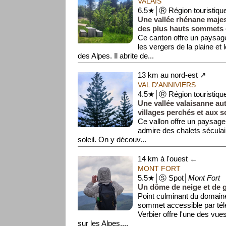
VALAIS
6.5★│Ⓡ Région touristiqu
Une vallée rhénane maje
des plus hauts sommets 
Ce canton offre un paysage
les vergers de la plaine et 
des Alpes. Il abrite de...
13 km au nord-est ↗
VAL D'ANNIVIERS
4.5★│Ⓡ Région touristiqu
Une vallée valaisanne au
villages perchés et aux 
Ce vallon offre un paysage 
admire des chalets séculair
soleil. On y découv...
14 km à l'ouest ←
MONT FORT
5.5★│Ⓢ Spot│
Mont Fort
Un dôme de neige et de g
Point culminant du domaine
sommet accessible par tél
Verbier offre l'une des vue
sur les Alpes,...