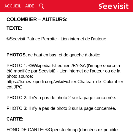
ACCUEIL
AIDE
COLOMBIER ‒ AUTEURS:
TEXTE
:
©Seevisit Patrice Perrotte - Lien internet de l'auteur:
PHOTOS
, de haut en bas, et de gauche à droite:
PHOTO 1: ©Wikipedia P.Lechien /BY-SA (l'image source a
été modifiée par Seevisit) - Lien internet de l'auteur ou de la
photo source:
https://fr.m.wikipedia.org/wiki/Fichier:Chateau_de_Colombier_
ext.JPG
PHOTO 2: Il n'y a pas de photo 2 sur la page concernée.
PHOTO 3: Il n'y a pas de photo 3 sur la page concernée.
CARTE
:
FOND DE CARTE: ©Opensteetmap (données disponibles