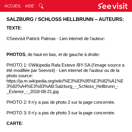
ACCUEIL
AIDE
SALZBURG / SCHLOSS HELLBRUNN ‒ AUTEURS:
TEXTE
:
©Seevisit Patrick Palmas - Lien internet de l'auteur:
PHOTOS
, de haut en bas, et de gauche à droite:
PHOTO 1: ©Wikipedia Rafa Esteve /BY-SA (l'image source a
été modifiée par Seevisit) - Lien internet de l'auteur ou de la
photo source:
https://ja.m.wikipedia.org/wiki/%E3%83%95%E3%82%A1%E
3%82%A4%E3%83%AB:Salzburg_-_Schloss_Hellbrunn_-
_Exterior_-_2018-08-21.jpg
PHOTO 2: Il n'y a pas de photo 2 sur la page concernée.
PHOTO 3: Il n'y a pas de photo 3 sur la page concernée.
CARTE
: