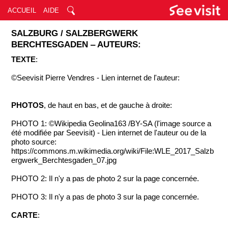
ACCUEIL
AIDE
SALZBURG / SALZBERGWERK
BERCHTESGADEN ‒ AUTEURS:
TEXTE
:
©Seevisit Pierre Vendres - Lien internet de l'auteur:
PHOTOS
, de haut en bas, et de gauche à droite:
PHOTO 1: ©Wikipedia Geolina163 /BY-SA (l'image source a
été modifiée par Seevisit) - Lien internet de l'auteur ou de la
photo source:
https://commons.m.wikimedia.org/wiki/File:WLE_2017_Salzb
ergwerk_Berchtesgaden_07.jpg
PHOTO 2: Il n'y a pas de photo 2 sur la page concernée.
PHOTO 3: Il n'y a pas de photo 3 sur la page concernée.
CARTE
: