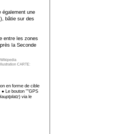
ite également une
), bâtie sur des
re entre les zones
après la Seconde
Wikipedia
lustration
CARTE:
on en forme de cible
r. ● Le bouton ""GPS
Hauptplatz
) via le