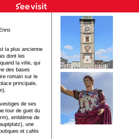
Enns
t la plus ancienne
is dont les
uand la ville, qui
une des bases
ire romain sur le
lace principale,
m).
 vestiges de ses
e tour de guet du
turm), emblème de
Hauptplatz), une
outiques et cafés