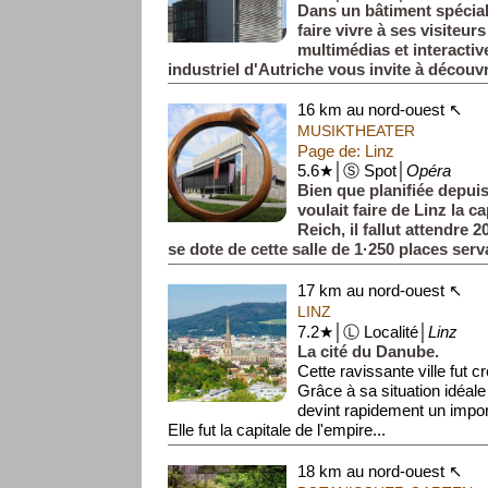
Dans un bâtiment spécia
faire vivre à ses visiteu
multimédias et interactive
industriel d'Autriche vous invite à découv
d...
16 km au nord-ouest ↖
MUSIKTHEATER
Page de: Linz
5.6★│Ⓢ Spot│
Opéra
Bien que planifiée depuis
voulait faire de Linz la ca
Reich, il fallut attendre 2
se dote de cette salle de 1·250 places servan
17 km au nord-ouest ↖
LINZ
7.2★│Ⓛ Localité│
Linz
La cité du Danube.
Cette ravissante ville fut 
Grâce à sa situation idéale
devint rapidement un impor
Elle fut la capitale de l'empire...
18 km au nord-ouest ↖