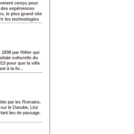
lement conçu pour
rs des expériences
s, le plus grand site
rir les technologies
 1938 par Hitler qui
pitale culturelle du
013 pour que la ville
t à la fo...
créée par les Romains.
 sur le Danube, Linz
tant lieu de passage.