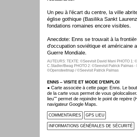
Un peu à l'écart du centre, la ville abr
église gothique (Basilika Sankt Laurenz
fondations romaines encore visibles.
Anecdote: Enns se trouvait à la frontiè
d'occupation soviétique et américaine 
Guerre Mondiale.
AUTEURS:
TEXTE: ©Seevisit David Mani
PHOTO 1: ©
C.Stadler/Bwag
PHOTO 2: ©Seevisit Patrick Palmas - Il
©Opensteetmap / ©Seevisit Patrick Palmas
ENNS ‒ VISITE ET MODE D'EMPLOI
● Carte associée à cette page: Enns. Le bout
de la carte vous permet de vous géolocalise
lieu"" permet de rejoindre le point de repère (
navigateur Google Maps.
COMMENTAIRES
GPS LIEU
INFORMATIONS GÉNÉRALES DE SÉCURITÉ