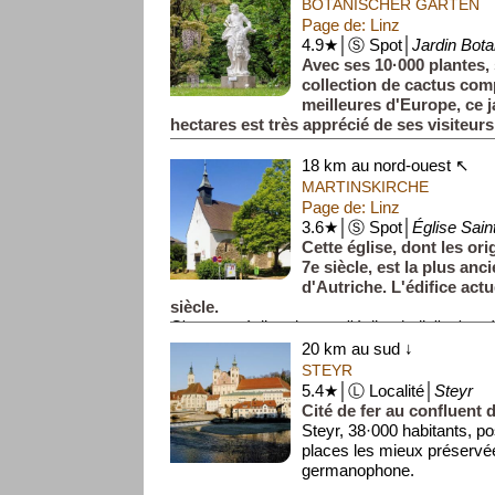
BOTANISCHER GARTEN
Page de: Linz
4.9★│Ⓢ Spot│
Jardin Bota
Avec ses 10·000 plantes, 
collection de cactus com
meilleures d'Europe, ce j
hectares est très apprécié de ses visiteurs
18 km au nord-ouest ↖
MARTINSKIRCHE
Page de: Linz
3.6★│Ⓢ Spot│
Église Sain
Cette église, dont les or
7e siècle, est la plus anc
d'Autriche. L'édifice act
siècle.
C'est une église de type ''église-halle'', c'est-à
20 km au sud ↓
STEYR
5.4★│Ⓛ Localité│
Steyr
Cité de fer au confluent d
Steyr, 38·000 habitants, p
places les mieux préservé
germanophone.