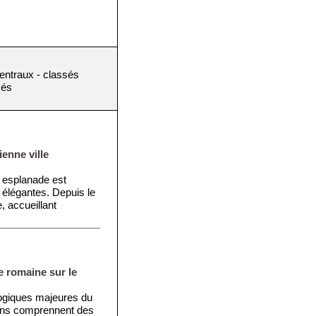
centraux - classés
sés
ienne ville
 esplanade est
élégantes. Depuis le
, accueillant
e romaine sur le
ogiques majeures du
ions comprennent des