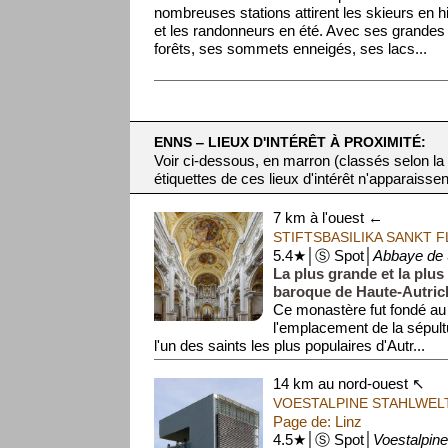
nombreuses stations attirent les skieurs en h
et les randonneurs en été. Avec ses grandes
forêts, ses sommets enneigés, ses lacs...
ENNS ‒ LIEUX D'INTÉRÊT À PROXIMITÉ:
Voir ci-dessous, en marron (classés selon la
étiquettes de ces lieux d'intérêt n'apparaissen
7 km à l'ouest ←
STIFTSBASILIKA SANKT 
5.4★│Ⓢ Spot│
Abbaye de S
La plus grande et la plus
baroque de Haute-Autric
Ce monastère fut fondé au 
l'emplacement de la sépultu
l'un des saints les plus populaires d'Autr...
14 km au nord-ouest ↖
VOESTALPINE STAHLWEL
Page de: Linz
4.5★│Ⓢ Spot│
Voestalpine