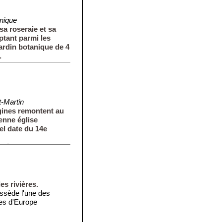
nique
sa roseraie et sa
ptant parmi les
ardin botanique de 4
.
t-Martin
igines remontent au
ienne église
uel date du 14e
-dire que ...
es rivières.
ossède l'une des
es d'Europe