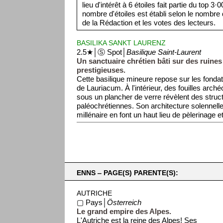
lieu d'intérêt à 6 étoiles fait partie du top 3
nombre d'étoiles est établi selon le nombre d
de la Rédaction et les votes des lecteurs.
BASILIKA SANKT LAURENZ
2.5★│Ⓢ Spot│
Basilique Saint-Laurent
Un sanctuaire chrétien bâti sur des ruine
prestigieuses.
Cette basilique mineure repose sur les fondati
de Lauriacum. À l'intérieur, des fouilles arché
sous un plancher de verre révèlent des struc
paléochrétiennes. Son architecture solennelle
millénaire en font un haut lieu de pèlerinage et
ENNS ‒ PAGE(S) PARENTE(S):
AUTRICHE
▢ Pays│
Österreich
Le grand empire des Alpes.
L'Autriche est la reine des Alpes! Ses