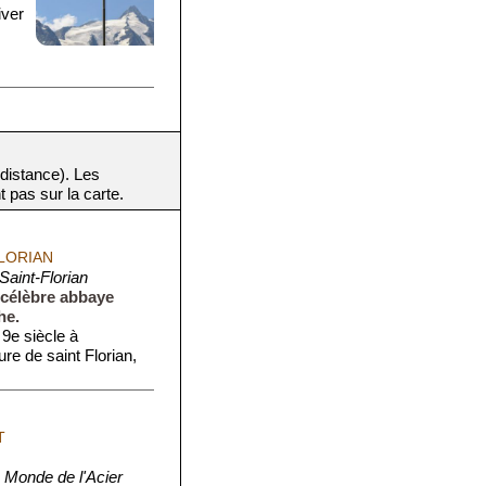
iver
 distance). Les
t pas sur la carte.
FLORIAN
aint-Florian
 célèbre abbaye
he.
9e siècle à
re de saint Florian,
T
 Monde de l'Acier