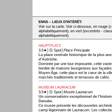
ENNS ‒ LIEUX D'INTÉRÊT:
Voir sur la carte. Voir ci-dessous, en rouge (
alphabétiquement), en vert (excentrés - clas
alphabétiquement).
HAUPTPLATZ
3.5★│Ⓢ Spot│
Place Principale
La place centrale historique de la plus anc
d'Autriche.
Dominée par une tour imposante, cette vaste
bordée de maisons bourgeoises aux façades 
Moyen-Âge, cette place est le cœur de la ville
marchés traditionnels et terrasses de cafés.
MUSEUM LAURIACUM
3.5★│Ⓢ Spot│
Musée Lauriacum
Un conservatoire exceptionnel de l'histoir
Danube.
Ce musée présente les découvertes archéol
camp légionnaire de Lauriacum. Les collect