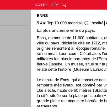
ACCUEIL
AIDE
ENNS
5.4★ Top 10·000 mondial│Ⓛ Localité│
La plus ancienne ville du pays.
Enns, commune de 11·900 habitants, es
ville du pays, déclarée cité en 1212, ma
origines remontent à l'époque romaine, q
se nommait Lauriacum. C'était alors l'
militaires les plus importantes de l'Emp
fleuve Danube. Un musée, situé sur la p
relate cette histoire (Museum Lauriacu
Le centre de Enns, qui a conservé des
remparts médiévaux, est dominé par un
16e siècle, haute de 60 mètres (Stadt
la cité, située sur la place principale (
grande place rectangulaire bordée de b
restaurants.