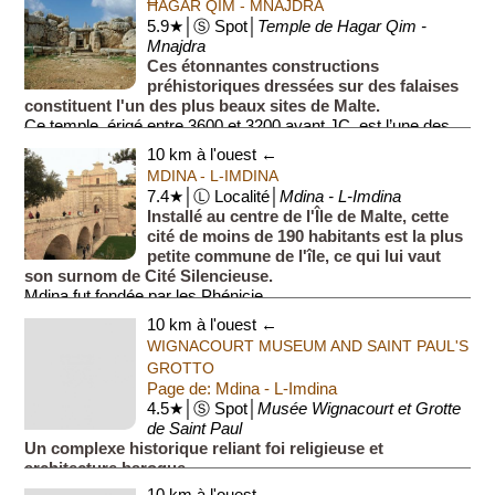
ĦAĠAR QIM - MNAJDRA
5.9★│Ⓢ Spot│
Temple de Hagar Qim -
Mnajdra
Ces étonnantes constructions
préhistoriques dressées sur des falaises
constituent l'un des plus beaux sites de Malte.
Ce temple, érigé entre 3600 et 3200 avant JC, est l’une des
merveilles mégali...
10 km à l'ouest ←
MDINA - L-IMDINA
7.4★│Ⓛ Localité│
Mdina - L-Imdina
Installé au centre de l'Île de Malte, cette
cité de moins de 190 habitants est la plus
petite commune de l'île, ce qui lui vaut
son surnom de Cité Silencieuse.
Mdina fut fondée par les Phénicie...
10 km à l'ouest ←
WIGNACOURT MUSEUM AND SAINT PAUL'S
GROTTO
Page de: Mdina - L-Imdina
4.5★│Ⓢ Spot│
Musée Wignacourt et Grotte
de Saint Paul
Un complexe historique reliant foi religieuse et
architecture baroque.
Ce musée, installé dans l'ancien collège des chapelains, est
10 km à l'ouest ←