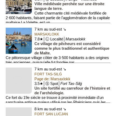
Ville médiévale perchée sur une étroite
langue de terre.
Cette charmante cité médiévale fortifiée de
2·600 habitants, faisant partie de l'agglomération de la capitale
maltaise La Valette, est un...
7 km au sud-est ↘
MARSAXLOKK
7.8★│Ⓛ Localité│
Marsaxlokk
Ce village de pêcheurs est considéré
comme le plus traditionnel et authentique
de Malte.
Ce pittoresque village côtier de 3·500 habitants a des origines
très anciennes, puisqu'elle fut fondée par...
7 km au sud-est ↘
FORT TAS-SILĠ
Page de: Marsaxlokk
3.5★│Ⓢ Spot│
Fort Tas-Silġ
Un site fortifié au carrefour de l'histoire et
de l'archéologie.
Ce fort du 19e siècle se trouve à proximité immédiate d'un
sanctuaire antique majeur utilisé par les Phéniciens puis les
Romains. D...
8 km au sud-est ↘
FORT SAN LUĊJAN