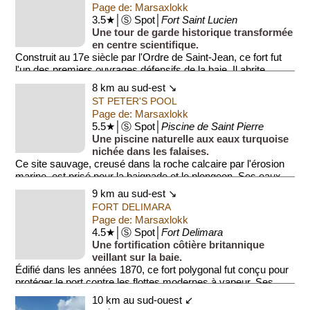
Page de: Marsaxlokk
3.5★│Ⓢ Spot│
Fort Saint Lucien
Une tour de garde historique transformée
en centre scientifique.
Construit au 17e siècle par l'Ordre de Saint-Jean, ce fort fut
l'un des premiers ouvrages défensifs de la baie. Il abrite
aujourd'hu...
8 km au sud-est ↘
ST PETER'S POOL
Page de: Marsaxlokk
5.5★│Ⓢ Spot│
Piscine de Saint Pierre
Une piscine naturelle aux eaux turquoise
nichée dans les falaises.
Ce site sauvage, creusé dans la roche calcaire par l'érosion
marine, est prisé pour la baignade et le plongeon. Ses eaux
cristalli...
9 km au sud-est ↘
FORT DELIMARA
Page de: Marsaxlokk
4.5★│Ⓢ Spot│
Fort Delimara
Une fortification côtière britannique
veillant sur la baie.
Édifié dans les années 1870, ce fort polygonal fut conçu pour
protéger le port contre les flottes modernes à vapeur. Ses
structures mass...
10 km au sud-ouest ↙