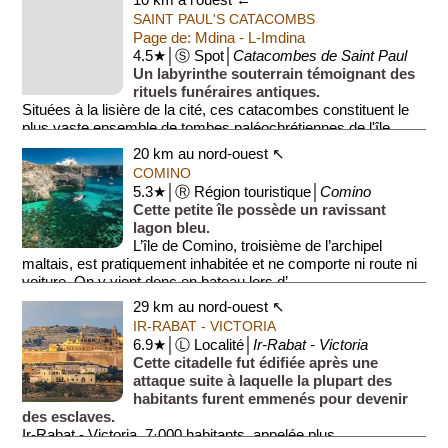
relié à la grotte où Saint Paul aurait séjourné après son
SAINT PAUL'S CATACOMBS
naufrage...
Page de: Mdina - L-Imdina
4.5★│Ⓢ Spot│
Catacombes de Saint Paul
Un labyrinthe souterrain témoignant des
rituels funéraires antiques.
Situées à la lisière de la cité, ces catacombes constituent le
plus vaste ensemble de tombes paléochrétiennes de l'île.
Utilisé...
20 km au nord-ouest ↖
COMINO
5.3★│Ⓡ Région touristique│
Comino
Cette petite île possède un ravissant
lagon bleu.
L’île de Comino, troisième de l’archipel
maltais, est pratiquement inhabitée et ne comporte ni route ni
voiture. On y vient donc en bateau lors d’...
29 km au nord-ouest ↖
IR-RABAT - VICTORIA
6.9★│Ⓛ Localité│
Ir-Rabat - Victoria
Cette citadelle fut édifiée après une
attaque suite à laquelle la plupart des
habitants furent emmenés pour devenir
des esclaves.
Ir-Rabat - Victoria, 7·000 habitants, appelée plus