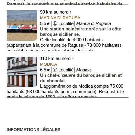
Ragusa), la sympathique et animée station balnéaire de
Raguse, est...
99 km au nord ↑
MARINA DI RAGUSA
5.5★│Ⓛ Localité│
Marina di Ragusa
Une station balnéaire dorée sur la côte
baroque sicilienne.
Cette localité de 4·000 habitants
(appartenant à la commune de Ragusa - 73·000 habitants)
est célèbre pour ses vastes plages de sable f...
110 km au nord ↑
MODICA
6.5★│Ⓛ Localité│
Modica
Un chef-d'œuvre du baroque sicilien et
du chocolat.
L'agglomération de Modica compte 75 000
habitants (53 000 habitants pour la commune). Reconstruite
après le séisme de 1693, elle offre un spectac...
INFORMATIONS LÉGALES