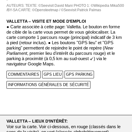
AUTEURS:
TEXTE: ©Seevisit David Mani
PHOTO 1: ©Wikipedia Mika500
/BY-SA
CARTE: ©Opensteetmap / ©Seevisit Patrick Palmas
VALLETTA ‒ VISITE ET MODE D'EMPLOI
● Carte associée à cette page: Valletta. Le bouton en forme
de cible de la carte vous permet de vous géolocaliser. La
carte comporte 1 parcours rouge (principal) indicatif de 3 km
à pied (retour inclus). ● Les boutons "GPS lieu" et "GPS
parking" permettent de rejoindre le point de repère (
New
Parliament
, premier lieu d'intérêt du parcours rouge) et le
parking à proximité (à 0,5 km au sud-ouest ↙) via le
navigateur Google Maps.
COMMENTAIRES
GPS LIEU
GPS PARKING
INFORMATIONS GÉNÉRALES DE SÉCURITÉ
VALLETTA ‒ LIEUX D'INTÉRÊT:
Voir sur la carte. Voir ci-dessous, en rouge (classés dans le
sens de la visite), en vert (classés alphabétiquement).