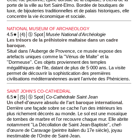
porte de la ville au fort Saint-Elmo. Bordée de boutiques de
luxe, de bijouteries traditionnelles et de palais historiques, elle
concentre la vie économique et sociale.
NATIONAL MUSEUM OF ARCHAEOLOGY
4.5★│(4)│Ⓢ Spot│
Musée National d'Archéologie
Les trésors de la préhistoire maltaise dans un cadre
baroque.
Situé dans l'Auberge de Provence, ce musée expose des
artefacts uniques comme la ''Vénus de Malte'' et la
''Dormeuse''. Ces objets proviennent des temples
mégalithiques de l'île, datant de plus de 5·000 ans. La visite
permet de découvrir la sophistication des premières
civilisations méditerranéennes avant l'arrivée des Phéniciens.
SAINT JOHN'S CO-CATHEDRAL
6.5★│(5)│Ⓢ Spot│
Co-Cathédrale Saint Jean
Un chef-d'œuvre absolu de l'art baroque international.
Derrière une façade sobre se cache l'un des intérieurs les
plus richement décorés au monde. Le sol est une mosaïque
de tombes de marbre et l'or recouvre chaque mur. Elle abrite
notamment ''La Décollation de Saint Jean-Baptiste'', chef-
d'œuvre de Caravage (peintre italien du 17e siècle), joyau
inestimable de l'Ordre de Saint-Jean.