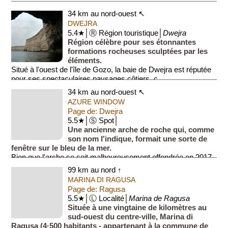
34 km au nord-ouest ↖
DWEJRA
5.4★│Ⓡ Région touristique│
Dwejra
Région célèbre pour ses étonnantes
formations rocheuses sculptées par les
éléments.
Situé à l'ouest de l'île de Gozo, la baie de Dwejra est réputée
pour ses spectaculaires paysages côtiers, c...
34 km au nord-ouest ↖
AZURE WINDOW
Page de: Dwejra
5.5★│Ⓢ Spot│
Une ancienne arche de roche qui, comme
son nom l'indique, formait une sorte de
fenêtre sur le bleu de la mer.
Bien que l'arche se soit malheureusement effondrée en 2017,
le site reste tout de même ...
99 km au nord ↑
MARINA DI RAGUSA
Page de: Ragusa
5.5★│Ⓛ Localité│
Marina de Ragusa
Située à une vingtaine de kilomètres au
sud-ouest du centre-ville, Marina di
Ragusa (4·500 habitants - appartenant à la commune de