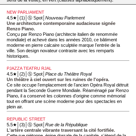
NEW PARLIAMENT
4.5★│(1)│Ⓢ Spot│
Nouveau Parlement
Une architecture contemporaine audacieuse signée
Renzo Piano.
Conçu par Renzo Piano (architecte italien de renommée
mondiale) et achevé dans les années 2010, ce bâtiment
moderne en pierre calcaire sculptée marque l'entrée de la
ville. Son design novateur contraste avec les remparts
historiques.
PJAZZA TEATRU RJAL
4.5★│(2)│Ⓢ Spot│
Place du Théâtre Royal
Un théâtre à ciel ouvert sur les ruines de l'opéra.
Ce site occupe l'emplacement de l'ancien Opéra Royal détruit
pendant la Seconde Guerre Mondiale. Réaménagé par Renzo
Piano, il a conservé les colonnes d'origine comme mémorial
tout en offrant une scène moderne pour des spectacles en
plein air.
REPUBLIC STREET
5.5★│(3)│Ⓢ Spot│
Rue de la République
L'artère centrale vibrante traversant la cité fortifiée.
Cette rue piétonne, épine dorsale de la capitale, s'étend de la