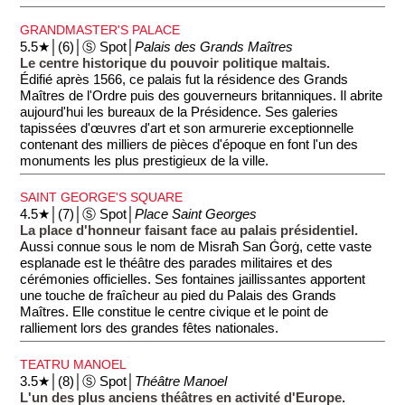
GRANDMASTER'S PALACE
5.5★│(6)│Ⓢ Spot│
Palais des Grands Maîtres
Le centre historique du pouvoir politique maltais.
Édifié après 1566, ce palais fut la résidence des Grands
Maîtres de l'Ordre puis des gouverneurs britanniques. Il abrite
aujourd'hui les bureaux de la Présidence. Ses galeries
tapissées d'œuvres d'art et son armurerie exceptionnelle
contenant des milliers de pièces d'époque en font l'un des
monuments les plus prestigieux de la ville.
SAINT GEORGE'S SQUARE
4.5★│(7)│Ⓢ Spot│
Place Saint Georges
La place d'honneur faisant face au palais présidentiel.
Aussi connue sous le nom de Misraħ San Ġorġ, cette vaste
esplanade est le théâtre des parades militaires et des
cérémonies officielles. Ses fontaines jaillissantes apportent
une touche de fraîcheur au pied du Palais des Grands
Maîtres. Elle constitue le centre civique et le point de
ralliement lors des grandes fêtes nationales.
TEATRU MANOEL
3.5★│(8)│Ⓢ Spot│
Théâtre Manoel
L'un des plus anciens théâtres en activité d'Europe.