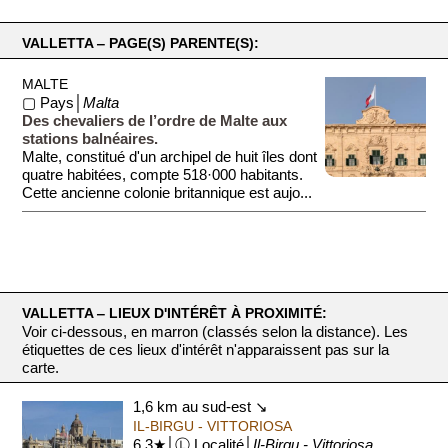
VALLETTA ‒ PAGE(S) PARENTE(S):
MALTE
▢ Pays│
Malta
Des chevaliers de l’ordre de Malte aux
stations balnéaires.
Malte, constitué d'un archipel de huit îles dont
quatre habitées, compte 518·000 habitants.
Cette ancienne colonie britannique est aujo...
VALLETTA ‒ LIEUX D'INTÉRÊT À PROXIMITÉ:
Voir ci-dessous, en marron (classés selon la distance). Les
étiquettes de ces lieux d'intérêt n'apparaissent pas sur la
carte.
1,6 km au sud-est ↘
IL-BIRGU - VITTORIOSA
6.3★│Ⓛ Localité│
Il-Birgu - Vittoriosa