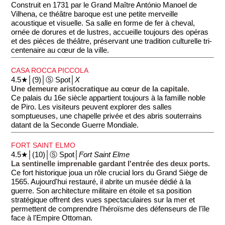
Construit en 1731 par le Grand Maître António Manoel de
Vilhena, ce théâtre baroque est une petite merveille
acoustique et visuelle. Sa salle en forme de fer à cheval,
ornée de dorures et de lustres, accueille toujours des opéras
et des pièces de théâtre, préservant une tradition culturelle tri-
centenaire au cœur de la ville.
CASA ROCCA PICCOLA
4.5★│(9)│Ⓢ Spot│
X
Une demeure aristocratique au cœur de la capitale.
Ce palais du 16e siècle appartient toujours à la famille noble
de Piro. Les visiteurs peuvent explorer des salles
somptueuses, une chapelle privée et des abris souterrains
datant de la Seconde Guerre Mondiale.
FORT SAINT ELMO
4.5★│(10)│Ⓢ Spot│
Fort Saint Elme
La sentinelle imprenable gardant l'entrée des deux ports.
Ce fort historique joua un rôle crucial lors du Grand Siège de
1565. Aujourd'hui restauré, il abrite un musée dédié à la
guerre. Son architecture militaire en étoile et sa position
stratégique offrent des vues spectaculaires sur la mer et
permettent de comprendre l'héroïsme des défenseurs de l'île
face à l'Empire Ottoman.