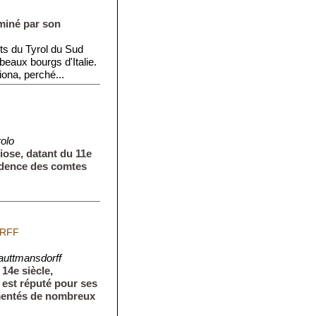
miné par son
nts du Tyrol du Sud
beaux bourgs d'Italie.
ona, perché...
olo
ose, datant du 11e
sidence des comtes
RFF
auttmansdorff
14e siècle,
, est réputé pour ses
mentés de nombreux