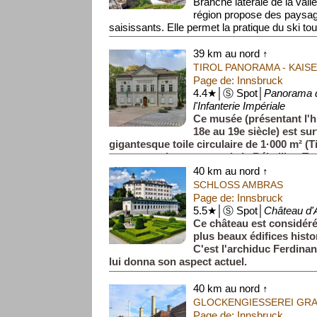
Branche latérale de la vallée
région propose des paysa
saisissants. Elle permet la pratique du ski toute
39 km au nord ↑
TIROL PANORAMA - KAI
Page de: Innsbruck
4.4★│Ⓢ Spot│
Panorama d
l'Infanterie Impériale
Ce musée (présentant l'hi
18e au 19e siècle) est su
gigantesque toile circulaire de 1·000 m² (
vous propulse au cœur de la Rébellion Tyro
40 km au nord ↑
SCHLOSS AMBRAS
Page de: Innsbruck
5.5★│Ⓢ Spot│
Château d
Ce château est considér
plus beaux édifices histo
C'est l'archiduc Ferdinand
lui donna son aspect actuel.
40 km au nord ↑
GLOCKENGIESSEREI GR
Page de: Innsbruck