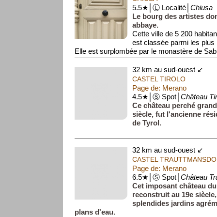
5.5★│Ⓛ Localité│
Chiusa
Le bourg des artistes do
abbaye.
Cette ville de 5 200 habita
est classée parmi les plus 
Elle est surplombée par le monastère de Sabi
32 km au sud-ouest ↙
CASTEL TIROLO
Page de: Merano
4.5★│Ⓢ Spot│
Château Tir
Ce château perché grandi
siècle, fut l'ancienne ré
de Tyrol.
32 km au sud-ouest ↙
CASTEL TRAUTTMANSDO
Page de: Merano
6.5★│Ⓢ Spot│
Château Tr
Cet imposant château du 
reconstruit au 19e siècle
splendides jardins agré
plans d'eau.