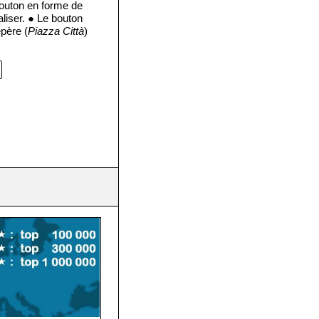
bouton en forme de
liser. ● Le bouton
epère (
Piazza Città
)