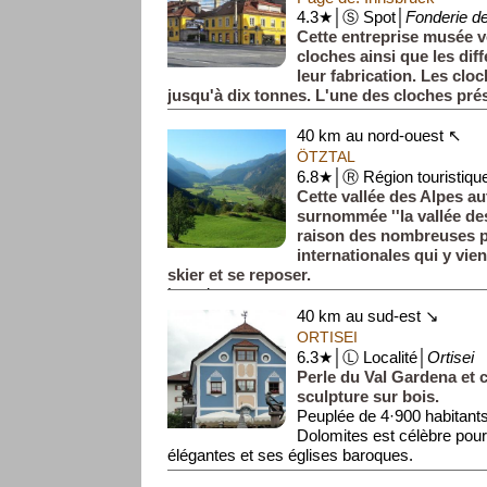
4.3★│Ⓢ Spot│
Fonderie d
Cette entreprise musée 
cloches ainsi que les dif
leur fabrication. Les clo
jusqu'à dix tonnes. L'une des cloches pré
40 km au nord-ouest ↖
ÖTZTAL
6.8★│Ⓡ Région touristiqu
Cette vallée des Alpes au
surnommée ''la vallée des
raison des nombreuses p
internationales qui y vie
skier et se reposer.
La val...
40 km au sud-est ↘
ORTISEI
6.3★│Ⓛ Localité│
Ortisei
Perle du Val Gardena et c
sculpture sur bois.
Peuplée de 4·900 habitants
Dolomites est célèbre pou
élégantes et ses églises baroques.