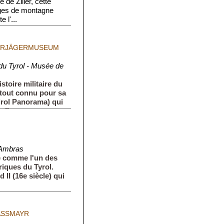
 de Ziller, cette
ges de montagne
 l'...
SERJÄGERMUSEUM
u Tyrol - Musée de
stoire militaire du
rtout connu pour sa
Tirol Panorama) qui
lie...
'Ambras
é comme l'un des
riques du Tyrol.
 II (16e siècle) qui
ASSMAYR