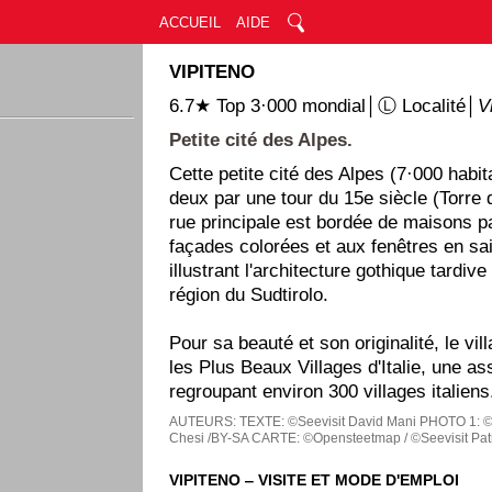
ACCUEIL
AIDE
VIPITENO
6.7★ Top 3·000 mondial│Ⓛ Localité│
V
Petite cité des Alpes.
Cette petite cité des Alpes (7·000 habit
deux par une tour du 15e siècle (Torre d
rue principale est bordée de maisons p
façades colorées et aux fenêtres en sail
illustrant l'architecture gothique tardive
région du Sudtirolo.
Pour sa beauté et son originalité, le vi
les Plus Beaux Villages d'Italie, une as
regroupant environ 300 villages italiens
AUTEURS:
TEXTE: ©Seevisit David Mani
PHOTO 1: ©W
Chesi /BY-SA
CARTE: ©Opensteetmap / ©Seevisit Pat
VIPITENO ‒ VISITE ET MODE D'EMPLOI