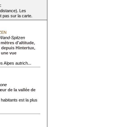
:
 distance). Les
t pas sur la carte.
ZEN
Wand-Spitzen
mètres d'altitude,
 depuis Hintertux,
 une vue
 Alpes autrich...
none
ur de la vallée de
abitants est la plus
et un palais d...