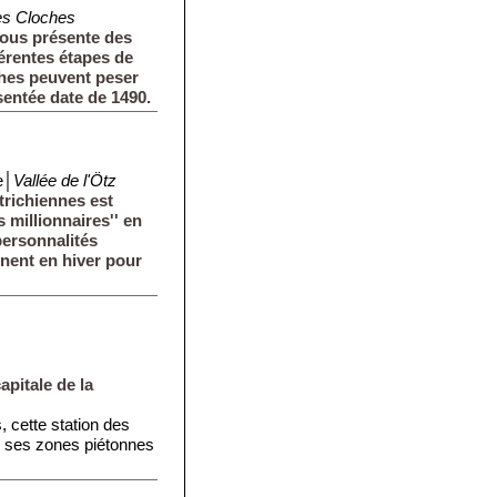
es Cloches
vous présente des
férentes étapes de
ches peuvent peser
sentée date de 1490.
e│
Vallée de l'Ötz
trichiennes est
 millionnaires'' en
ersonnalités
nnent en hiver pour
apitale de la
, cette station des
r ses zones piétonnes