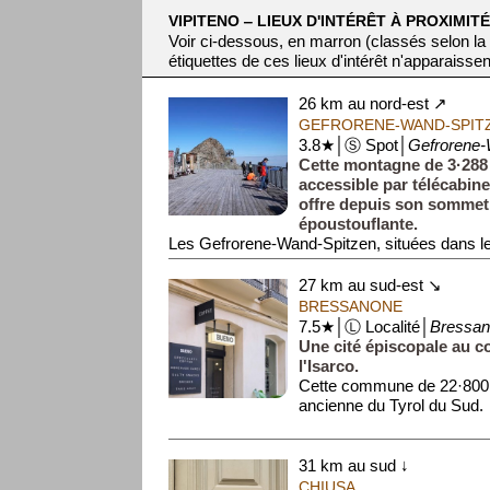
VIPITENO ‒ LIEUX D'INTÉRÊT À PROXIMITÉ
Voir ci-dessous, en marron (classés selon la
étiquettes de ces lieux d'intérêt n'apparaissen
26 km au nord-est ↗
GEFRORENE-WAND-SPIT
3.8★│Ⓢ Spot│
Gefrorene-
Cette montagne de 3·288 
accessible par télécabine
offre depuis son sommet
époustouflante.
Les Gefrorene-Wand-Spitzen, situées dans les
27 km au sud-est ↘
BRESSANONE
7.5★│Ⓛ Localité│
Bressa
Une cité épiscopale au cœ
l'Isarco.
Cette commune de 22·800 h
ancienne du Tyrol du Sud.
Elle abrite une magnifique cathédrale baroque 
31 km au sud ↓
CHIUSA