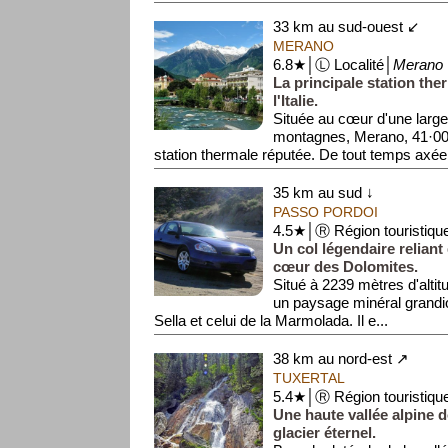
33 km au sud-ouest ↙
MERANO
6.8★│Ⓛ Localité│
Merano
La principale station the
l'Italie.
Située au cœur d'une large
montagnes, Merano, 41·000
station thermale réputée. De tout temps axée s
35 km au sud ↓
PASSO PORDOI
4.5★│Ⓡ Région touristiqu
Un col légendaire reliant
cœur des Dolomites.
Situé à 2239 mètres d'altit
un paysage minéral grandio
Sella et celui de la Marmolada. Il e...
38 km au nord-est ↗
TUXERTAL
5.4★│Ⓡ Région touristiqu
Une haute vallée alpine 
glacier éternel.