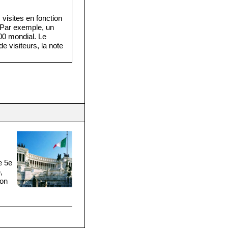
visites en fonction
. Par exemple, un
·000 mondial. Le
e visiteurs, la note
e 5e
,
 on