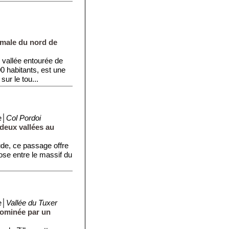
rmale du nord de
 vallée entourée de
 habitants, est une
ur le tou...
e│
Col Pordoi
 deux vallées au
ude, ce passage offre
se entre le massif du
e│
Vallée du Tuxer
dominée par un