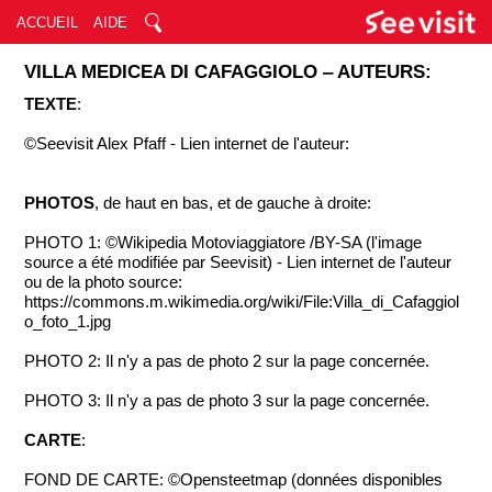
ACCUEIL
AIDE
VILLA MEDICEA DI CAFAGGIOLO ‒ AUTEURS:
TEXTE
:
©Seevisit Alex Pfaff - Lien internet de l'auteur:
PHOTOS
, de haut en bas, et de gauche à droite:
PHOTO 1: ©Wikipedia Motoviaggiatore /BY-SA (l'image
source a été modifiée par Seevisit) - Lien internet de l'auteur
ou de la photo source:
https://commons.m.wikimedia.org/wiki/File:Villa_di_Cafaggiol
o_foto_1.jpg
PHOTO 2: Il n'y a pas de photo 2 sur la page concernée.
PHOTO 3: Il n'y a pas de photo 3 sur la page concernée.
CARTE
:
FOND DE CARTE: ©Opensteetmap (données disponibles