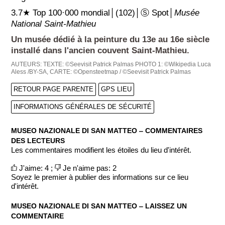
3.7★ Top 100·000 mondial│(102)│Ⓢ Spot│
Musée
National Saint-Mathieu
Un musée dédié à la peinture du 13e au 16e siècle
installé dans l'ancien couvent Saint-Mathieu.
AUTEURS:
TEXTE: ©Seevisit Patrick Palmas
PHOTO 1: ©Wikipedia Luca
Aless /BY-SA,
CARTE: ©Opensteetmap / ©Seevisit Patrick Palmas
RETOUR PAGE PARENTE
GPS LIEU
INFORMATIONS GÉNÉRALES DE SÉCURITÉ
MUSEO NAZIONALE DI SAN MATTEO ‒ COMMENTAIRES
DES LECTEURS
Les commentaires modifient les étoiles du lieu d'intérêt.
J'aime: 4 ;
Je n'aime pas: 2
Soyez le premier à publier des informations sur ce lieu
d'intérêt.
MUSEO NAZIONALE DI SAN MATTEO ‒ LAISSEZ UN
COMMENTAIRE