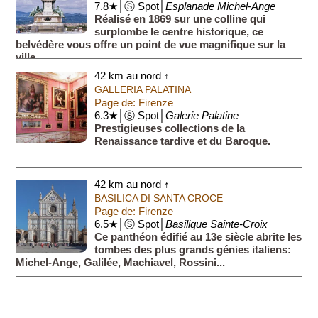
7.8★│Ⓢ Spot│
Esplanade Michel-Ange
Réalisé en 1869 sur une colline qui
surplombe le centre historique, ce
belvédère vous offre un point de vue magnifique sur la
ville.
42 km au nord ↑
GALLERIA PALATINA
Page de: Firenze
6.3★│Ⓢ Spot│
Galerie Palatine
Prestigieuses collections de la
Renaissance tardive et du Baroque.
42 km au nord ↑
BASILICA DI SANTA CROCE
Page de: Firenze
6.5★│Ⓢ Spot│
Basilique Sainte-Croix
Ce panthéon édifié au 13e siècle abrite les
tombes des plus grands génies italiens:
Michel-Ange, Galilée, Machiavel, Rossini...