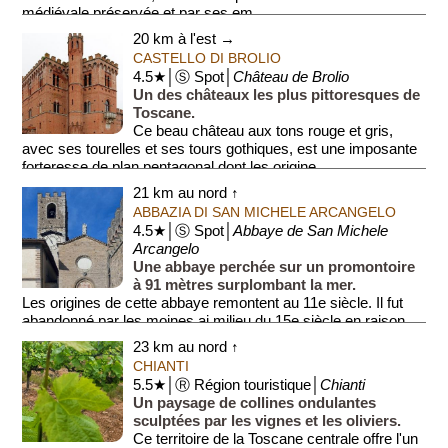
médiévale préservée et par ses em...
20 km à l'est →
CASTELLO DI BROLIO
4.5★│Ⓢ Spot│
Château de Brolio
Un des châteaux les plus pittoresques de
Toscane.
Ce beau château aux tons rouge et gris,
avec ses tourelles et ses tours gothiques, est une imposante
forteresse de plan pentagonal dont les origine...
21 km au nord ↑
ABBAZIA DI SAN MICHELE ARCANGELO
4.5★│Ⓢ Spot│
Abbaye de San Michele
Arcangelo
Une abbaye perchée sur un promontoire
à 91 mètres surplombant la mer.
Les origines de cette abbaye remontent au 11e siècle. Il fut
abandonné par les moines ai milieu du 15e siècle en raison
des r...
23 km au nord ↑
CHIANTI
5.5★│Ⓡ Région touristique│
Chianti
Un paysage de collines ondulantes
sculptées par les vignes et les oliviers.
Ce territoire de la Toscane centrale offre l'un