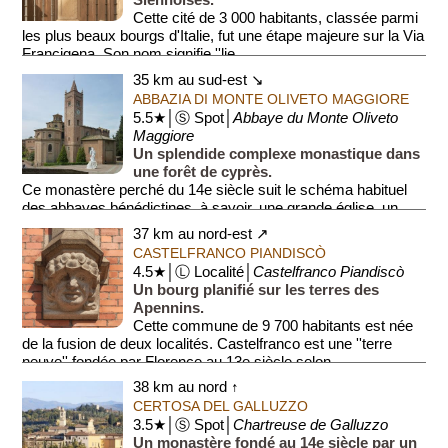
Cette cité de 3 000 habitants, classée parmi
les plus beaux bourgs d'Italie, fut une étape majeure sur la Via
Francigena. Son nom signifie ''lie...
35 km au sud-est ↘
ABBAZIA DI MONTE OLIVETO MAGGIORE
5.5★│Ⓢ Spot│
Abbaye du Monte Oliveto
Maggiore
Un splendide complexe monastique dans
une forêt de cyprès.
Ce monastère perché du 14e siècle suit le schéma habituel
des abbayes bénédictines, à savoir, une grande église, un
cloître principal et ...
37 km au nord-est ↗
CASTELFRANCO PIANDISCÒ
4.5★│Ⓛ Localité│
Castelfranco Piandiscò
Un bourg planifié sur les terres des
Apennins.
Cette commune de 9 700 habitants est née
de la fusion de deux localités. Castelfranco est une ''terre
neuve'' fondée par Florence au 13e siècle selon ...
38 km au nord ↑
CERTOSA DEL GALLUZZO
3.5★│Ⓢ Spot│
Chartreuse de Galluzzo
Un monastère fondé au 14e siècle par un