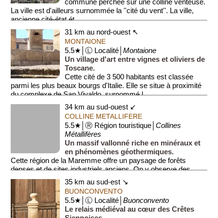
commune perchée sur une colline venteuse.
La ville est d'ailleurs surnommée la ''cité du vent''. La ville,
ancienne cité-état ét...
31 km au nord-ouest ↖
MONTAIONE
5.5★│Ⓛ Localité│
Montaione
Un village d'art entre vignes et oliviers de
Toscane.
Cette cité de 3 500 habitants est classée
parmi les plus beaux bourgs d'Italie. Elle se situe à proximité
du complexe de San Vivaldo, surnommé l...
34 km au sud-ouest ↙
COLLINE METALLIFERE
5.5★│Ⓡ Région touristique│
Collines
Métallifères
Un massif vallonné riche en minéraux et
en phénomènes géothermiques.
Cette région de la Maremme offre un paysage de forêts
denses et de sites industriels anciens. On y observe des
manifestation...
35 km au sud-est ↘
BUONCONVENTO
5.5★│Ⓛ Localité│
Buonconvento
Le relais médiéval au cœur des Crêtes
Siennoises.