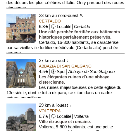
des décors les plus célèbres d'Italie. On y parcourt des routes
sinueuses...
23 km au nord-ouest ↖
CERTALDO
6.3★│Ⓛ Localité│
Certaldo
Une cité perchée fortifiée aux bâtiments
historiques parfaitement préservés.
Certaldo, 16·300 habitants, se caractérise
par sa vieille ville fortifiée médiévale (Certado alto) perchée
sur une ...
27 km au sud ↓
ABBAZIA DI SAN GALGANO
4.5★│Ⓢ Spot│
Abbaye de San Galgano
Les élégantes ruines d'une abbaye
cistercienne.
Les ruines majestueuses de cette église du
13e siècle, dont le toit a disparu, se situe dans un cadre
naturel magnifique.
29 km à l'ouest ←
VOLTERRA
6.7★│Ⓛ Localité│
Volterra
Ville étrusque et romaine.
Volterra, 9·800 habitants, est une petite