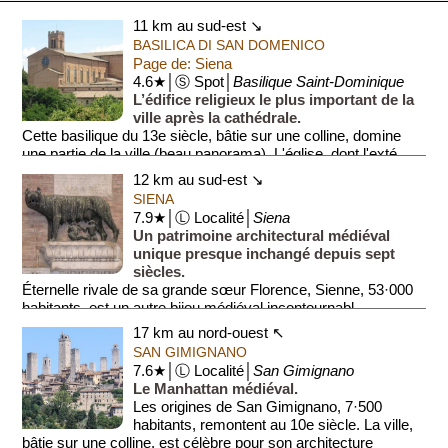
11 km au sud-est ↘
BASILICA DI SAN DOMENICO
Page de: Siena
4.6★│Ⓢ Spot│
Basilique Saint-Dominique
L’édifice religieux le plus important de la
ville après la cathédrale.
Cette basilique du 13e siècle, bâtie sur une colline, domine
une partie de la ville (beau panorama). L'église, dont l'exté...
12 km au sud-est ↘
SIENA
7.9★│Ⓛ Localité│
Siena
Un patrimoine architectural médiéval
unique presque inchangé depuis sept
siècles.
Éternelle rivale de sa grande sœur Florence, Sienne, 53·000
habitants, est un autre bijou médiéval incontournabl...
17 km au nord-ouest ↖
SAN GIMIGNANO
7.6★│Ⓛ Localité│
San Gimignano
Le Manhattan médiéval.
Les origines de San Gimignano, 7·500
habitants, remontent au 10e siècle. La ville,
bâtie sur une colline, est célèbre pour son architecture