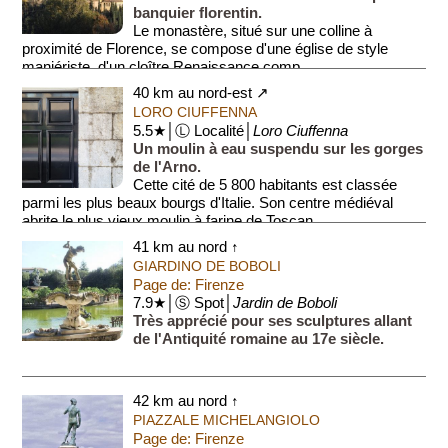
banquier florentin.
Le monastère, situé sur une colline à
proximité de Florence, se compose d'une église de style
maniériste, d'un cloître Renaissance comp...
40 km au nord-est ↗
LORO CIUFFENNA
5.5★│Ⓛ Localité│
Loro Ciuffenna
Un moulin à eau suspendu sur les gorges
de l'Arno.
Cette cité de 5 800 habitants est classée
parmi les plus beaux bourgs d'Italie. Son centre médiéval
abrite le plus vieux moulin à farine de Toscan...
41 km au nord ↑
GIARDINO DE BOBOLI
Page de: Firenze
7.9★│Ⓢ Spot│
Jardin de Boboli
Très apprécié pour ses sculptures allant
de l'Antiquité romaine au 17e siècle.
42 km au nord ↑
PIAZZALE MICHELANGIOLO
Page de: Firenze