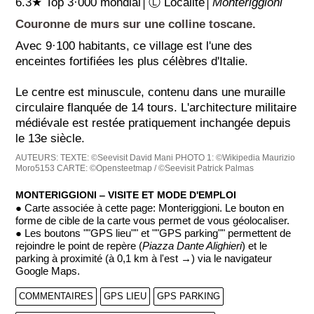
6.3★ Top 3·000 mondial│Ⓛ Localité│
Monteriggioni
Couronne de murs sur une colline toscane.
Avec 9·100 habitants, ce village est l'une des
enceintes fortifiées les plus célèbres d'Italie.
Le centre est minuscule, contenu dans une muraille
circulaire flanquée de 14 tours. L'architecture militaire
médiévale est restée pratiquement inchangée depuis
le 13e siècle.
AUTEURS:
TEXTE: ©Seevisit David Mani
PHOTO 1: ©Wikipedia Maurizio
Moro5153
CARTE: ©Opensteetmap / ©Seevisit Patrick Palmas
MONTERIGGIONI ‒ VISITE ET MODE D'EMPLOI
● Carte associée à cette page: Monteriggioni. Le bouton en
forme de cible de la carte vous permet de vous géolocaliser.
● Les boutons ""GPS lieu"" et ""GPS parking"" permettent de
rejoindre le point de repère (
Piazza Dante Alighieri
) et le
parking à proximité (à 0,1 km à l'est →) via le navigateur
Google Maps.
COMMENTAIRES
GPS LIEU
GPS PARKING