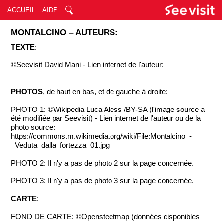
ACCUEIL
AIDE
MONTALCINO ‒ AUTEURS:
TEXTE
:
©Seevisit David Mani - Lien internet de l'auteur:
PHOTOS
, de haut en bas, et de gauche à droite:
PHOTO 1: ©Wikipedia Luca Aless /BY-SA (l'image source a
été modifiée par Seevisit) - Lien internet de l'auteur ou de la
photo source:
https://commons.m.wikimedia.org/wiki/File:Montalcino_-
_Veduta_dalla_fortezza_01.jpg
PHOTO 2: Il n'y a pas de photo 2 sur la page concernée.
PHOTO 3: Il n'y a pas de photo 3 sur la page concernée.
CARTE
:
FOND DE CARTE: ©Opensteetmap (données disponibles