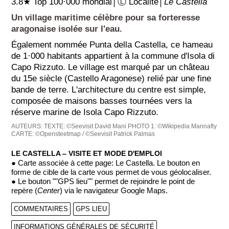
3.8★ Top 100·000 mondial│Ⓛ Localité│
Le Castella
Un village maritime célèbre pour sa forteresse
aragonaise isolée sur l'eau.
Également nommée Punta della Castella, ce hameau
de 1·000 habitants appartient à la commune d'Isola di
Capo Rizzuto. Le village est marqué par un château
du 15e siècle (Castello Aragonese) relié par une fine
bande de terre. L'architecture du centre est simple,
composée de maisons basses tournées vers la
réserve marine de Isola Capo Rizzuto.
AUTEURS:
TEXTE: ©Seevisit David Mani
PHOTO 1: ©Wikipedia Mannafly
CARTE: ©Opensteetmap / ©Seevisit Patrick Palmas
LE CASTELLA ‒ VISITE ET MODE D'EMPLOI
● Carte associée à cette page: Le Castella. Le bouton en
forme de cible de la carte vous permet de vous géolocaliser.
● Le bouton ""GPS lieu"" permet de rejoindre le point de
repère (
Center
) via le navigateur Google Maps.
COMMENTAIRES
GPS LIEU
INFORMATIONS GÉNÉRALES DE SÉCURITÉ