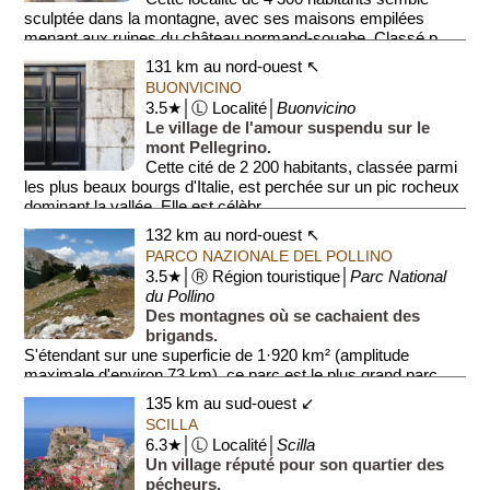
sculptée dans la montagne, avec ses maisons empilées
menant aux ruines du château normand-souabe. Classé p...
131 km au nord-ouest ↖
BUONVICINO
3.5★│Ⓛ Localité│
Buonvicino
Le village de l'amour suspendu sur le
mont Pellegrino.
Cette cité de 2 200 habitants, classée parmi
les plus beaux bourgs d'Italie, est perchée sur un pic rocheux
dominant la vallée. Elle est célèbr...
132 km au nord-ouest ↖
PARCO NAZIONALE DEL POLLINO
3.5★│Ⓡ Région touristique│
Parc National
du Pollino
Des montagnes où se cachaient des
brigands.
S'étendant sur une superficie de 1·920 km² (amplitude
maximale d'environ 73 km), ce parc est le plus grand parc
naturel d'Italie. Le parc, qui fut fondé ...
135 km au sud-ouest ↙
SCILLA
6.3★│Ⓛ Localité│
Scilla
Un village réputé pour son quartier des
pécheurs.