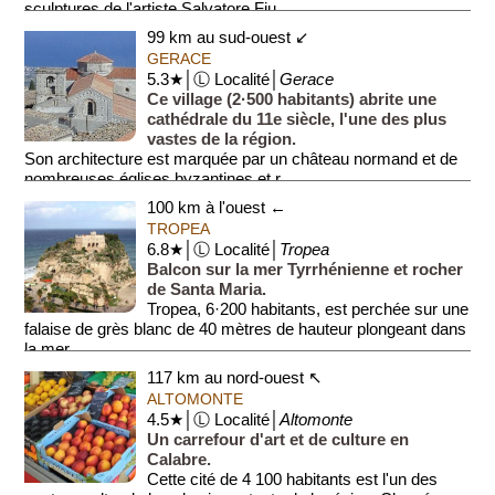
sculptures de l'artiste Salvatore Fiu...
99 km au sud-ouest ↙
GERACE
5.3★│Ⓛ Localité│
Gerace
Ce village (2·500 habitants) abrite une
cathédrale du 11e siècle, l'une des plus
vastes de la région.
Son architecture est marquée par un château normand et de
nombreuses églises byzantines et r...
100 km à l'ouest ←
TROPEA
6.8★│Ⓛ Localité│
Tropea
Balcon sur la mer Tyrrhénienne et rocher
de Santa Maria.
Tropea, 6·200 habitants, est perchée sur une
falaise de grès blanc de 40 mètres de hauteur plongeant dans
la mer.
117 km au nord-ouest ↖
Tropea se distingu...
ALTOMONTE
4.5★│Ⓛ Localité│
Altomonte
Un carrefour d'art et de culture en
Calabre.
Cette cité de 4 100 habitants est l'un des