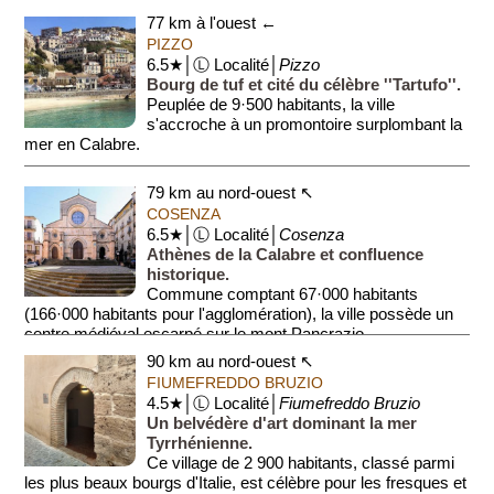
77 km à l'ouest ←
PIZZO
6.5★│Ⓛ Localité│
Pizzo
Bourg de tuf et cité du célèbre ''Tartufo''.
Peuplée de 9·500 habitants, la ville
s'accroche à un promontoire surplombant la
mer en Calabre.
Le centre possède un château où fut exécuté Mu...
79 km au nord-ouest ↖
COSENZA
6.5★│Ⓛ Localité│
Cosenza
Athènes de la Calabre et confluence
historique.
Commune comptant 67·000 habitants
(166·000 habitants pour l'agglomération), la ville possède un
centre médiéval escarpé sur le mont Pancrazio.
90 km au nord-ouest ↖
FIUMEFREDDO BRUZIO
4.5★│Ⓛ Localité│
Fiumefreddo Bruzio
Un belvédère d'art dominant la mer
Tyrrhénienne.
Ce village de 2 900 habitants, classé parmi
les plus beaux bourgs d'Italie, est célèbre pour les fresques et