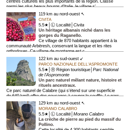
centres culturels les plus importants de la région. Classé
parmi les plus beaux bourgs d'Italie, le village s'...
119 km au nord-ouest ↖
CIVITA
5.5★│Ⓛ Localité│
Civita
Un héritage albanais niché dans les
gorges du Raganello.
Ce village de 870 habitants appartient à la
communauté Arbëresh, conservant la langue et les rites
orthodoxes. Ce village de montagne est c...
122 km au sud-ouest ↙
PARCO NAZIONALE DELL'ASPROMONTE
5.5★│Ⓡ Région touristique│
Parc National
de l'Aspromonte
Un parc naturel mêlant nature, histoire et
rituels ancestraux.
Ce parc naturel de Calabre (qui s'étend sur une superficie
de 640 km²) offre des paysages à couper le souffle. Le parc
fut créé en 198...
129 km au nord-ouest ↖
MORANO CALABRO
5.5★│Ⓛ Localité│
Morano Calabro
La crèche de pierre au pied du massif du
Pollino.
Cette localité de 4 300 habitants semble