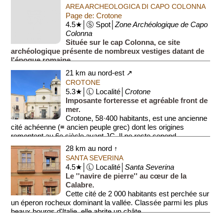
AREA ARCHEOLOGICA DI CAPO COLONNA
Page de: Crotone
4.5★│Ⓢ Spot│
Zone Archéologique de Capo
Colonna
Située sur le cap Colonna, ce site
archéologique présente de nombreux vestiges datant de
l'époque romaine.
21 km au nord-est ↗
CROTONE
5.3★│Ⓛ Localité│
Crotone
Imposante forteresse et agréable front de
mer.
Crotone, 58·400 habitants, est une ancienne
cité achéenne (≡ ancien peuple grec) dont les origines
remontent au 6e siècle avant JC. Il ne reste cepend...
28 km au nord ↑
SANTA SEVERINA
4.5★│Ⓛ Localité│
Santa Severina
Le ''navire de pierre'' au cœur de la
Calabre.
Cette cité de 2 000 habitants est perchée sur
un éperon rocheux dominant la vallée. Classée parmi les plus
beaux bourgs d'Italie, elle abrite un châte...