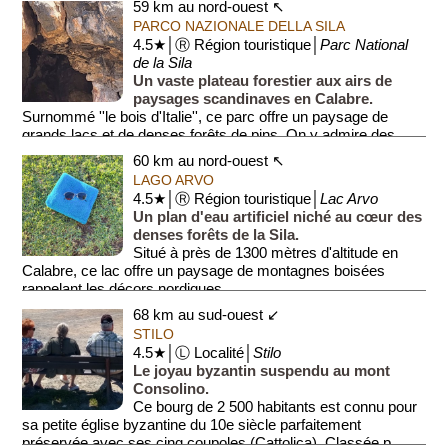
59 km au nord-ouest ↖
PARCO NAZIONALE DELLA SILA
4.5★│Ⓡ Région touristique│
Parc National
de la Sila
Un vaste plateau forestier aux airs de
paysages scandinaves en Calabre.
Surnommé ''le bois d'Italie'', ce parc offre un paysage de
grands lacs et de denses forêts de pins. On y admire des
arbres géa...
60 km au nord-ouest ↖
LAGO ARVO
4.5★│Ⓡ Région touristique│
Lac Arvo
Un plan d'eau artificiel niché au cœur des
denses forêts de la Sila.
Situé à près de 1300 mètres d'altitude en
Calabre, ce lac offre un paysage de montagnes boisées
rappelant les décors nordiques...
68 km au sud-ouest ↙
STILO
4.5★│Ⓛ Localité│
Stilo
Le joyau byzantin suspendu au mont
Consolino.
Ce bourg de 2 500 habitants est connu pour
sa petite église byzantine du 10e siècle parfaitement
préservée avec ses cinq coupoles (Cattolica). Classée p...