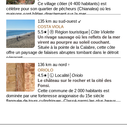
Ce village côtier (4·400 habitants) est
célèbre pour son quartier de pêcheurs (Chianalea) où les
maisons sont bâties directement sur la mer.
...
135 km au sud-ouest ↙
COSTA VIOLA
5.5★│Ⓡ Région touristique│
Côte Violette
Un rivage sauvage où les reflets de la mer
virent au pourpre au soleil couchant.
Située à la pointe de la Calabre, cette côte
offre un paysage de falaises abruptes tombant dans le détroit
séparant ...
136 km au nord ↑
ORIOLO
4.5★│Ⓛ Localité│
Oriolo
Le château sur le rocher et la cité des
Fonsi.
Cette commune de 2 000 habitants est
dominée par une forteresse aragonaise du 15e siècle
flanquée de tours cylindriques. Classé parmi les plus beaux ...