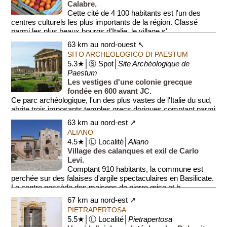
Calabre.
Cette cité de 4 100 habitants est l'un des
centres culturels les plus importants de la région. Classé
parmi les plus beaux bourgs d'Italie, le village s'...
63 km au nord-ouest ↖
SITO ARCHEOLOGICO DI PAESTUM
5.3★│Ⓢ Spot│
Site Archéologique de
Paestum
Les vestiges d'une colonie grecque
fondée en 600 avant JC.
Ce parc archéologique, l'un des plus vastes de l'Italie du sud,
abrite trois imposants temples grecs doriques comptant parmi
les mieux con...
63 km au nord-est ↗
ALIANO
4.5★│Ⓛ Localité│
Aliano
Village des calanques et exil de Carlo
Levi.
Comptant 910 habitants, la commune est
perchée sur des falaises d'argile spectaculaires en Basilicate.
Le centre possède des maisons de pierre grise et b...
67 km au nord-est ↗
PIETRAPERTOSA
5.5★│Ⓛ Localité│
Pietrapertosa