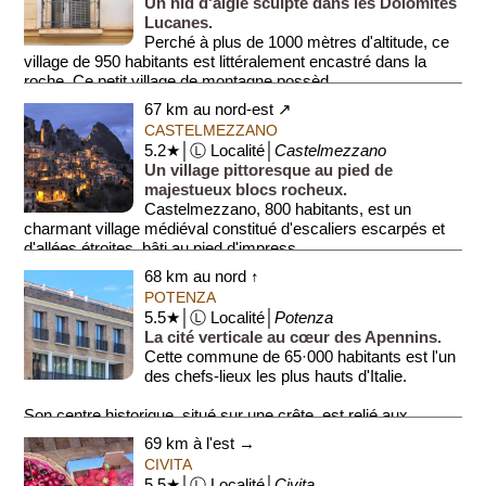
Un nid d'aigle sculpté dans les Dolomites
Lucanes.
Perché à plus de 1000 mètres d'altitude, ce
village de 950 habitants est littéralement encastré dans la
roche. Ce petit village de montagne possèd...
67 km au nord-est ↗
CASTELMEZZANO
5.2★│Ⓛ Localité│
Castelmezzano
Un village pittoresque au pied de
majestueux blocs rocheux.
Castelmezzano, 800 habitants, est un
charmant village médiéval constitué d'escaliers escarpés et
d'allées étroites, bâti au pied d'impress...
68 km au nord ↑
POTENZA
5.5★│Ⓛ Localité│
Potenza
La cité verticale au cœur des Apennins.
Cette commune de 65·000 habitants est l'un
des chefs-lieux les plus hauts d'Italie.
Son centre historique, situé sur une crête, est relié aux
quarti...
69 km à l'est →
CIVITA
5.5★│Ⓛ Localité│
Civita