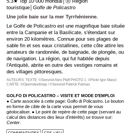
5.3★ Top 10·000 mondial│Ⓡ Région
touristique│
Golfe de Policastro
Une jolie baie sur la mer Tyrrhénienne.
Le Golfe de Policastro est une magnifique baie située
entre la Campanie et la Basilicate, s'étendant sur
environ 20 kilomètres. Connue pour ses plages de
sable fin et ses eaux cristallines, cette côte attire les
amateurs de randonnée, de baignade, de plongée, ou
de navigation. La région, qui fut habitée depuis
l'Antiquité, abrite en outre des vestiges romains et
des villages pittoresques.
AUTEURS:
TEXTE: ©Seevisit Alex Pfaff
PHOTO 1: ©Flickr Igor Masci
CARTE: ©Opensteetmap / ©Seevisit Patrick Palmas
GOLFO DI POLICASTRO ‒ VISITE ET MODE D'EMPLOI
● Carte associée à cette page: Golfo di Policastro. Le bouton
en forme de cible de la carte vous permet de vous
géolocaliser. ● Le point de repère de cette page (servant au
calcul des distances des lieux d'intérêts) se trouve sur:
Center
.