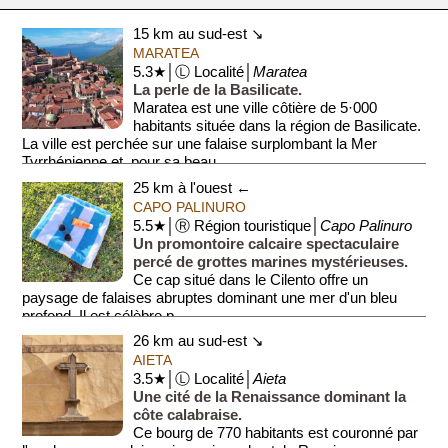
15 km au sud-est ↘
MARATEA
5.3★│Ⓛ Localité│
Maratea
La perle de la Basilicate.
Maratea est une ville côtière de 5·000
habitants située dans la région de Basilicate.
La ville est perchée sur une falaise surplombant la Mer
Tyrrhénienne et, pour sa beau...
25 km à l'ouest ←
CAPO PALINURO
5.5★│Ⓡ Région touristique│
Capo Palinuro
Un promontoire calcaire spectaculaire
percé de grottes marines mystérieuses.
Ce cap situé dans le Cilento offre un
paysage de falaises abruptes dominant une mer d'un bleu
profond. Il est célèbre p...
26 km au sud-est ↘
AIETA
3.5★│Ⓛ Localité│
Aieta
Une cité de la Renaissance dominant la
côte calabraise.
Ce bourg de 770 habitants est couronné par