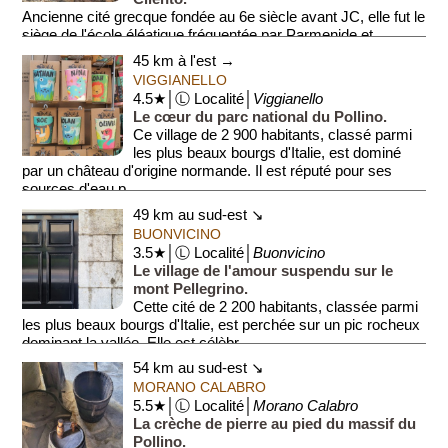
Ancienne cité grecque fondée au 6e siècle avant JC, elle fut le
siège de l'école éléatique fréquentée par Parmenide et
Zenone. Le site abrite la célèbre...
45 km à l'est →
VIGGIANELLO
4.5★│Ⓛ Localité│
Viggianello
Le cœur du parc national du Pollino.
Ce village de 2 900 habitants, classé parmi
les plus beaux bourgs d'Italie, est dominé
par un château d'origine normande. Il est réputé pour ses
sources d'eau p...
49 km au sud-est ↘
BUONVICINO
3.5★│Ⓛ Localité│
Buonvicino
Le village de l'amour suspendu sur le
mont Pellegrino.
Cette cité de 2 200 habitants, classée parmi
les plus beaux bourgs d'Italie, est perchée sur un pic rocheux
dominant la vallée. Elle est célèbr...
54 km au sud-est ↘
MORANO CALABRO
5.5★│Ⓛ Localité│
Morano Calabro
La crèche de pierre au pied du massif du
Pollino.