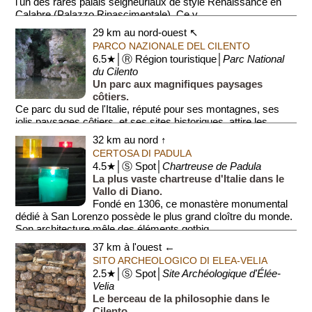
l'un des rares palais seigneuriaux de style Renaissance en
Calabre (Palazzo Rinascimentale). Ce v...
29 km au nord-ouest ↖
PARCO NAZIONALE DEL CILENTO
6.5★│Ⓡ Région touristique│
Parc National
du Cilento
Un parc aux magnifiques paysages
côtiers.
Ce parc du sud de l'Italie, réputé pour ses montagnes, ses
jolis paysages côtiers, et ses sites historiques, attire les
amoureux de la nature et de la cult...
32 km au nord ↑
CERTOSA DI PADULA
4.5★│Ⓢ Spot│
Chartreuse de Padula
La plus vaste chartreuse d'Italie dans le
Vallo di Diano.
Fondé en 1306, ce monastère monumental
dédié à San Lorenzo possède le plus grand cloître du monde.
Son architecture mêle des éléments gothiq...
37 km à l'ouest ←
SITO ARCHEOLOGICO DI ELEA-VELIA
2.5★│Ⓢ Spot│
Site Archéologique d'Élée-
Velia
Le berceau de la philosophie dans le
Cilento.