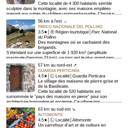
Cette localité de 4 300 habitants semble
sculptée dans la montagne, avec ses maisons empilées
menant aux ruines du château normand-souabe. Classé p...
56 km à l'est →
PARCO NAZIONALE DEL POLLINO
3.5★│Ⓡ Région touristique│
Parc National
du Pollino
Des montagnes où se cachaient des
brigands.
S'étendant sur une superficie de 1·920 km² (amplitude
maximale d'environ 73 km), ce parc est le plus grand parc
naturel d'Italie. Le parc, qui fut fondé ...
57 km au nord-est ↗
GUARDIA PERTICARA
4.5★│Ⓛ Localité│
Guardia Perticara
Le village des maisons de pierre grise et
de la Basilicate.
Cette localité de 520 habitants est
surnommée le ''pays des maisons en pierre'' pour son
architecture homogène et ancienne. Ce village pos...
63 km au sud-est ↘
ALTOMONTE
4.5★│Ⓛ Localité│
Altomonte
Un carrefour d'art et de culture en