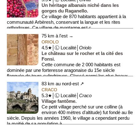
Un héritage albanais niché dans les
gorges du Raganello.
Ce village de 870 habitants appartient à la
communauté Arbëresh, conservant la langue et les rites
orthodoxes. Ce village de montagne est c...
75 km à l'est →
ORIOLO
4.5★│Ⓛ Localité│
Oriolo
Le château sur le rocher et la cité des
Fonsi.
Cette commune de 2 000 habitants est
dominée par une forteresse aragonaise du 15e siècle
flanquée de tours cylindriques. Classé parmi les plus beaux ...
83 km au nord-est ↗
CRACO
5.3★│Ⓛ Localité│
Craco
Village fantôme.
Ce petit village perché sur une colline (à
environ 400 mètres d'altitude) fut fondé au 8e
siècle. Depuis les années 1960, le village a cependant perdu
la moitié de sa population à ...