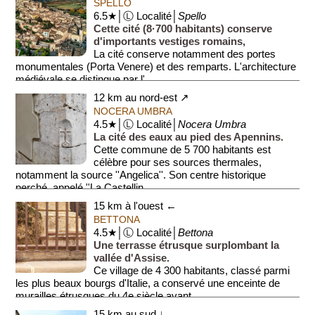
SPELLO
6.5★│Ⓛ Localité│
Spello
Cette cité (8·700 habitants) conserve
d'importants vestiges romains,
La cité conserve notamment des portes
monumentales (Porta Venere) et des remparts. L'architecture
médiévale se distingue par l'...
12 km au nord-est ↗
NOCERA UMBRA
4.5★│Ⓛ Localité│
Nocera Umbra
La cité des eaux au pied des Apennins.
Cette commune de 5 700 habitants est
célèbre pour ses sources thermales,
notamment la source ''Angelica''. Son centre historique
perché, appelé ''La Castellin...
15 km à l'ouest ←
BETTONA
4.5★│Ⓛ Localité│
Bettona
Une terrasse étrusque surplombant la
vallée d'Assise.
Ce village de 4 300 habitants, classé parmi
les plus beaux bourgs d'Italie, a conservé une enceinte de
murailles étrusques du 4e siècle avant ...
15 km au sud ↓