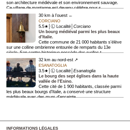
son architecture médiévale et son environnement sauvage.
Ce village de montagne est devenu célèbre pour s...
30 km à l'ouest ←
CORCIANO
5.5★│Ⓛ Localité│
Corciano
Un bourg médiéval parmi les plus beaux
d'Italie.
Cette commune de 21 000 habitants s'élève
sur une colline ombrienne entourée de remparts du 13e
siècle. Son centre historique possède des ruelles t...
32 km au nord-est ↗
ESANATOGLIA
3.5★│Ⓛ Localité│
Esanatoglia
Le bourg des sept églises dans la haute
vallée de l'Esino.
Cette cité de 1 900 habitants, classée parmi
les plus beaux bourgs d'Italie, a conservé une structure
médiévale avec des murs d'enceinte ...
INFORMATIONS LÉGALES