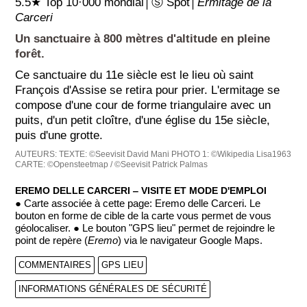
5.5★ Top 10·000 mondial│Ⓢ Spot│
Ermitage de la
Carceri
Un sanctuaire à 800 mètres d'altitude en pleine
forêt.
Ce sanctuaire du 11e siècle est le lieu où saint
François d'Assise se retira pour prier. L'ermitage se
compose d'une cour de forme triangulaire avec un
puits, d'un petit cloître, d'une église du 15e siècle,
puis d'une grotte.
AUTEURS:
TEXTE: ©Seevisit David Mani
PHOTO 1: ©Wikipedia Lisa1963
CARTE: ©Opensteetmap / ©Seevisit Patrick Palmas
EREMO DELLE CARCERI ‒ VISITE ET MODE D'EMPLOI
● Carte associée à cette page: Eremo delle Carceri. Le
bouton en forme de cible de la carte vous permet de vous
géolocaliser. ● Le bouton "GPS lieu" permet de rejoindre le
point de repère (
Eremo
) via le navigateur Google Maps.
COMMENTAIRES
GPS LIEU
INFORMATIONS GÉNÉRALES DE SÉCURITÉ