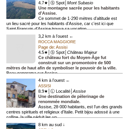
4.7★│Ⓢ Spot│
Mont Subasio
Une montagne sacrée pour les habitants
d'Assise.
Ce sommet de 1·290 mètres d'altitude est
un lieu sacré pour les habitants d'Assise, car c'est ici que
Saint François d'Assise trouva sa vocation.
3,2 km à l'ouest ←
ROCCA MAGGIORE
Page de: Assisi
4.5★│Ⓢ Spot│
Château Majeur
Ce château fort du Moyen-Âge fut
construit sur un promontoire de 500
mètres de haut afin de symboliser le pouvoir de la ville.
Beau panorama sur Assise.
4 km à l'ouest ←
ASSISI
8.9★│Ⓛ Localité│
Assise
Une destination de pèlerinage de
renommée mondiale.
Assise, 28·000 habitants, est l’un des grands
centres spirituels et religieux d'Italie. Petit bijou adossé à une
colline, la ville séduit les vo...
8 km au sud ↓