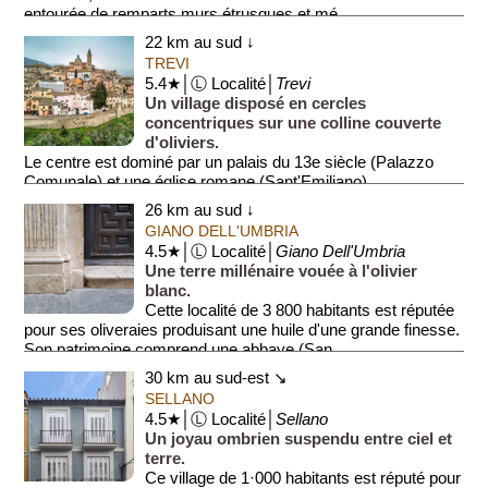
entourée de remparts murs étrusques et mé...
22 km au sud ↓
TREVI
5.4★│Ⓛ Localité│
Trevi
Un village disposé en cercles
concentriques sur une colline couverte
d'oliviers.
Le centre est dominé par un palais du 13e siècle (Palazzo
Comunale) et une église romane (Sant'Emiliano).
L'urbanism...
26 km au sud ↓
GIANO DELL'UMBRIA
4.5★│Ⓛ Localité│
Giano Dell'Umbria
Une terre millénaire vouée à l'olivier
blanc.
Cette localité de 3 800 habitants est réputée
pour ses oliveraies produisant une huile d'une grande finesse.
Son patrimoine comprend une abbaye (San ...
30 km au sud-est ↘
SELLANO
4.5★│Ⓛ Localité│
Sellano
Un joyau ombrien suspendu entre ciel et
terre.
Ce village de 1·000 habitants est réputé pour