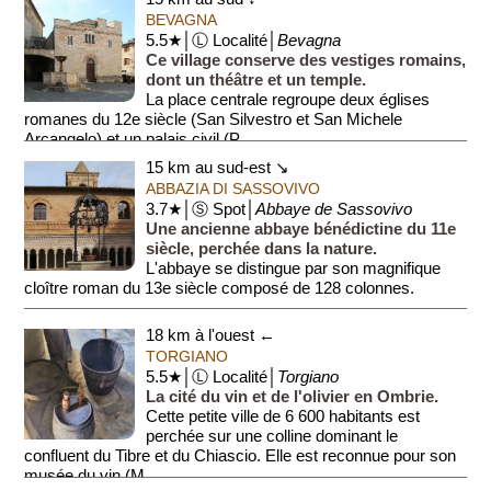
BEVAGNA
5.5★│Ⓛ Localité│
Bevagna
Ce village conserve des vestiges romains,
dont un théâtre et un temple.
La place centrale regroupe deux églises
romanes du 12e siècle (San Silvestro et San Michele
Arcangelo) et un palais civil (P...
15 km au sud-est ↘
ABBAZIA DI SASSOVIVO
3.7★│Ⓢ Spot│
Abbaye de Sassovivo
Une ancienne abbaye bénédictine du 11e
siècle, perchée dans la nature.
L'abbaye se distingue par son magnifique
cloître roman du 13e siècle composé de 128 colonnes.
18 km à l'ouest ←
TORGIANO
5.5★│Ⓛ Localité│
Torgiano
La cité du vin et de l'olivier en Ombrie.
Cette petite ville de 6 600 habitants est
perchée sur une colline dominant le
confluent du Tibre et du Chiascio. Elle est reconnue pour son
musée du vin (M...