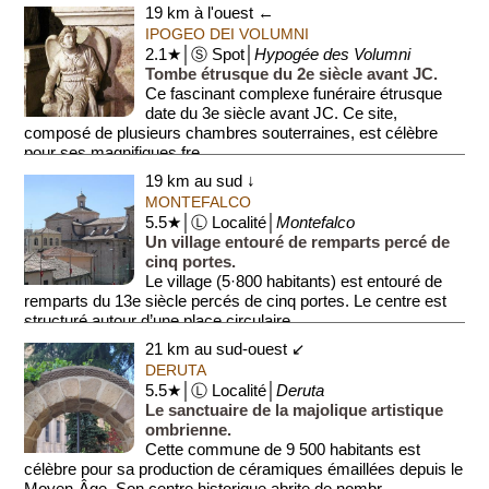
19 km à l'ouest ←
IPOGEO DEI VOLUMNI
2.1★│Ⓢ Spot│
Hypogée des Volumni
Tombe étrusque du 2e siècle avant JC.
Ce fascinant complexe funéraire étrusque
date du 3e siècle avant JC. Ce site,
composé de plusieurs chambres souterraines, est célèbre
pour ses magnifiques fre...
19 km au sud ↓
MONTEFALCO
5.5★│Ⓛ Localité│
Montefalco
Un village entouré de remparts percé de
cinq portes.
Le village (5·800 habitants) est entouré de
remparts du 13e siècle percés de cinq portes. Le centre est
structuré autour d’une place circulaire...
21 km au sud-ouest ↙
DERUTA
5.5★│Ⓛ Localité│
Deruta
Le sanctuaire de la majolique artistique
ombrienne.
Cette commune de 9 500 habitants est
célèbre pour sa production de céramiques émaillées depuis le
Moyen-Âge. Son centre historique abrite de nombr...