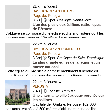
21 km à l'ouest ←
BASILICA DI SAN PIETRO
Page de: Perugia
3.5★│Ⓢ Spot│
Basilique Saint-Pierre
L’un des plus vieux édifices catholiques
de Pérouse.
L'abbaye se compose d’une église et d’un monastère dont les
origines remontent au 10e siècle. Le monastère se
caractérise par sa façade monum...
22 km à l'ouest ←
BASILICA DI SAN DOMENICO
Page de: Perugia
3.3★│Ⓢ Spot│
Basilique de Saint-Dominique
La plus grande église de la région et un
musée national.
Cette église du 14e siècle abrite le monument funéraire du
pape Benoit XI, ainsi que des œuvres artistiques, comme la
fresque de La Vierge...
22 km à l'ouest ←
PERUGIA
7.4★│Ⓛ Localité│
Pérouse
Une charmante ville étrusque perchée sur
les collines.
Capitale de l’Ombrie, Pérouse, 162·000
habitants, est bâtie à 500 mètres d'altitude sur une colline